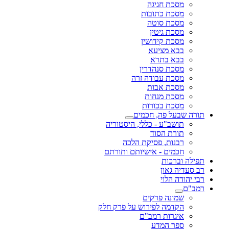
מסכת חגיגה
מסכת כתובות
מסכת סוטה
מסכת גיטין
מסכת קידושין
בבא מציעא
בבא בתרא
מסכת סנהדרין
מסכת עבודה זרה
מסכת אבות
מסכת מנחות
מסכת בכורות
תורה שבעל פה, חכמים
תושב"ע - כללי, היסטוריה
תורת הסוד
רבנות, פסיקת הלכה
חכמים - אישיותם ותורתם
תפילה וברכות
רב סעדיה גאון
רבי יהודה הלוי
רמב"ם
שמונה פרקים
הקדמה לפירוש על פרק חלק
איגרות רמב"ם
ספר המדע