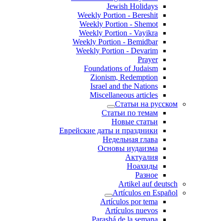
Jewish Holidays
Weekly Portion - Bereshit
Weekly Portion - Shemot
Weekly Portion - Vayikra
Weekly Portion - Bemidbar
Weekly Portion - Devarim
Prayer
Foundations of Judaism
Zionism, Redemption
Israel and the Nations
Miscellaneous articles
Статьи на русском
Статьи по темам
Новые статьи
Еврейские даты и праздники
Недельная глава
Основы иудаизма
Актуалия
Ноахиды
Разное
Artikel auf deutsch
Artículos en Español
Artículos por tema
Artículos nuevos
Parashá de la semana