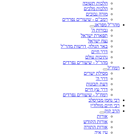
הלכות תשובה
הלכות מלכים
מורה נבוכים
רמב"ם - שיעורים נפרדים
מהר"ל מפראג
גבורות ה'
תפארת ישראל
נצח ישראל
באר הגולה, דרשות מהר"ל
דרך חיים
נתיבות עולם
מהר"ל - שיעורים נפרדים
רמח"ל
מסילת ישרים
דרך ה'
דעת תבונות
דרך עץ חיים
רמח"ל - שיעורים נפרדים
רבי נחמן מברסלב
רבי חיים מוולוז'ין
הרב קוק
אורות
אורות הקודש
אורות התורה
עין איה