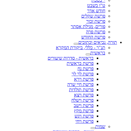
י' בטבת
ט"ו בשבט
חודש אדר
פרשת שקלים
פרשת זכור
פורים, מגילת אסתר
פרשת פרה
פרשת החודש
תורה, נביאים וכתובים
תנ"ך - כללי, ביקורת המקרא
בראשית
בראשית - סדרות שיעורים
פרשת בראשית
פרשת נח
פרשת לך לך
פרשת וירא
פרשת חיי שרה
פרשת תולדות
פרשת ויצא
פרשת וישלח
פרשת וישב
פרשת מקץ
פרשת ויגש
פרשת ויחי
שמות