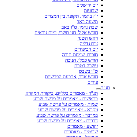
יום ירושלים
שבועות
י"ז בתמוז, תקופת בין המצרים
תשעה באב
שבת נחמו, ט"ו באב
חודש אלול, חגי תשרי, ימים נוראים
ראש השנה
צום גדליה
יום הכיפורים
סוכות, שמחת תורה
חודש כסלו, חנוכה
עשרה בטבת
ט"ו בשבט
חודש אדר, ארבעת הפרשיות
פורים
תנ"ך
תנ"ך - מאמרים כלליים, ביקורת המקרא
בראשית - מאמרים על פרשת שבוע
שמות - מאמרים על פרשת שבוע
ויקרא - מאמרים על פרשת שבוע
במדבר - מאמרים על פרשת שבוע
דברים - מאמרים על פרשת שבוע
יהושע - מאמרים
שופטים - מאמרים