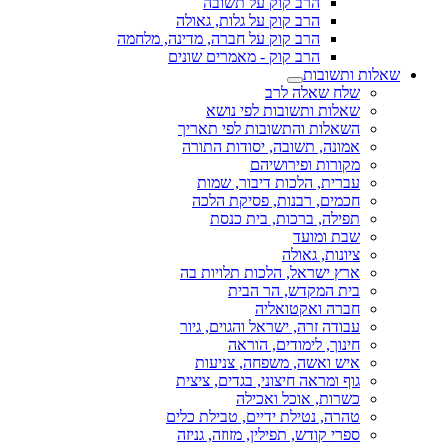
הרב קוק על תשובה
הרב קוק על גלות, גאולה
הרב קוק על חברה, מדינה, מלחמה
הרב קוק - מאמרים שונים
שאלות ותשובות
שלח שאלה לרב
שאלות ותשובות לפי נושא
השאלות והתשובות לפי תאריך
אמונה, תשובה, יסודות התורה
מקורות ופירושיהם
עברית, הלכות דיבור, שמות
חכמים, רבנות, פסיקת הלכה
תפילה, ברכות, בית כנסת
שבת ומועד
ציונות, גאולה
ארץ ישראל, הלכות תלויות בה
בית המקדש, הר הבית
חברה ואקטואליה
עבודה זרה, ישראל והגוים, גיור
חינוך, לימודים, הוראה
איש ואשה, משפחה, צניעות
גוף ומראה חיצוני, בגדים, ציצית
כשרות, אוכל ואכילה
טהרה, נטילת ידיים, טבילת כלים
ספרי קודש, תפילין, מזוזה, גניזה