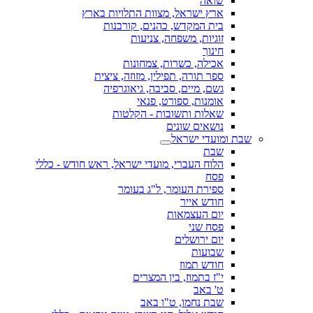
שואה
ארץ ישראל, מצוות התלויות בארץ
בית המקדש, כהנים, קורבנות
זוגיות, משפחה, צניעות
חינוך
אכילה, כשרות, צמחונות
ספר תורה, תפילין, מזוזה, ציצית
גשם, מיים, סביבה, גיאוגרפיה
אומנות, ספורט, פנאי
שאלות ותשובות - הקלטות
נושאים שונים
שבת ומועדי ישראל
שבת
הלוח העברי, מועדי ישראל, ראש חודש - כללי
פסח
ספירת העומר, ל"ג בעומר
חודש אייר
יום העצמאות
פסח שני
יום ירושלים
שבועות
חודש תמוז
י"ז בתמוז, בין המצרים
ט' באב
שבת נחמו, ט"ו באב