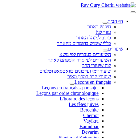
דף הבית
חיפוש באתר
עזור לנו!
כתוב למנהל האתר
כללי שימוש בחומרים מהאתר
שיעורים
השיעורים בעברית לפי נושא
השיעורים לפי סדר הוספתם לאתר
לוח שיעורי הרב
שיעור יומי ועדכונים בוואטסאפ וטלגרם
שיעורי הרב במכון מאיר
Leçons en français
Leçons en français - par sujet
Leçons par ordre chronologique
L'horaire des leçons
Les fêtes juives
Berechite
Chemot
Vayikra
Bamidbar
Devarim
Neviim et Ketouvim