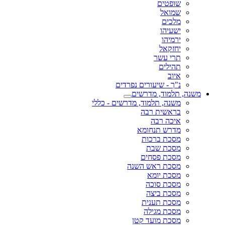
שופטים
שמואל
מלכים
ישעיהו
ירמיהו
יחזקאל
תרי עשר
תהילים
איוב
נ"ך - שיעורים נפרדים
משנה, תלמוד, מדרשים
משנה, תלמוד, מדרשים - כללי
בראשית רבה
איכה רבה
מדרש תנחומא
מסכת ברכות
מסכת שבת
מסכת פסחים
מסכת ראש השנה
מסכת יומא
מסכת סוכה
מסכת ביצה
מסכת תענית
מסכת מגילה
מסכת מועד קטן