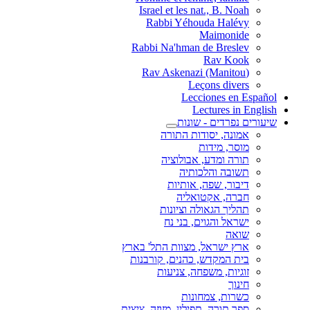
Israel et les nat., B. Noah
Rabbi Yéhouda Halévy
Maimonide
Rabbi Na'hman de Breslev
Rav Kook
(Rav Askenazi (Manitou
Leçons divers
Lecciones en Español
Lectures in English
שיעורים נפרדים - שונות
אמונה, יסודות התורה
מוסר, מידות
תורה ומדע, אבולוציה
תשובה והלכותיה
דיבור, שפה, אותיות
חברה, אקטואליה
תהליך הגאולה וציונות
ישראל והגוים, בני נח
שואה
ארץ ישראל, מצוות התל' בארץ
בית המקדש, כהנים, קורבנות
זוגיות, משפחה, צניעות
חינוך
כשרות, צמחונות
ספר תורה, תפילין, מזוזה, ציצית