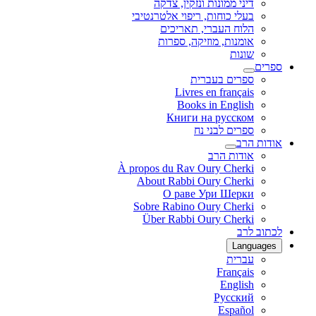
דיני ממונות ונזקין, צדקה
בעלי כוחות, ריפוי אלטרנטיבי
הלוח העברי, תאריכים
אומנות, מוזיקה, ספרות
שונות
ספרים
ספרים בעברית
Livres en français
Books in English
Книги на русском
ספרים לבני נח
אודות הרב
אודות הרב
À propos du Rav Oury Cherki
About Rabbi Oury Cherki
О раве Ури Шерки
Sobre Rabino Oury Cherki
Über Rabbi Oury Cherki
לכתוב לרב
Languages
עברית
Français
English
Русский
Español