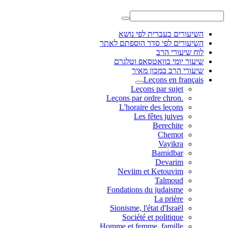
השיעורים בעברית לפי נושא
השיעורים לפי סדר הוספתם לאתר
לוח שיעורי הרב
שיעור יומי בוואטסאפ וטלגרם
שיעורי הרב במכון מאיר
Leçons en français
Leçons par sujet
.Leçons par ordre chron
L'horaire des leçons
Les fêtes juives
Berechite
Chemot
Vayikra
Bamidbar
Devarim
Neviim et Ketouvim
Talmoud
Fondations du judaisme
La prière
Sionisme, l'état d'Israël
Société et politique
Homme et femme, famille