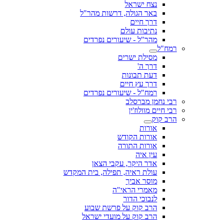
נצח ישראל
באר הגולה, דרשות מהר"ל
דרך חיים
נתיבות עולם
מהר"ל - שיעורים נפרדים
רמח"ל
מסילת ישרים
דרך ה'
דעת תבונות
דרך עץ חיים
רמח"ל - שיעורים נפרדים
רבי נחמן מברסלב
רבי חיים מוולוז'ין
הרב קוק
אורות
אורות הקודש
אורות התורה
עין איה
אדר היקר, עקבי הצאן
עולת ראיה, תפילה, בית המקדש
מוסר אביך
מאמרי הראי"ה
לנבוכי הדור
הרב קוק על פרשת שבוע
הרב קוק על מועדי ישראל