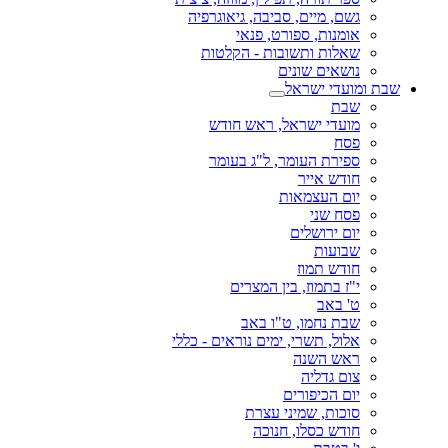
גשם, מיים, סביבה, גיאוגרפיה
אומנות, ספורט, פנאי
שאלות ותשובות - הקלטות
נושאים שונים
שבת ומועדי ישראל
שבת
מועדי ישראל, ראש חודש
פסח
ספירת העומר, ל"ג בעומר
חודש אייר
יום העצמאות
פסח שני
יום ירושלים
שבועות
חודש תמוז
י"ז בתמוז, בין המצרים
ט' באב
שבת נחמו, ט"ו באב
אלול, תשרי, ימים נוראים - כללי
ראש השנה
צום גדליה
יום הכיפורים
סוכות, שמיני עצרת
חודש כסלו, חנוכה