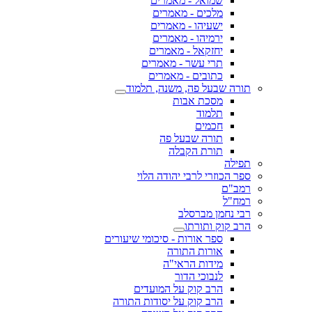
שמואל - מאמרים
מלכים - מאמרים
ישעיהו - מאמרים
ירמיהו - מאמרים
יחזקאל - מאמרים
תרי עשר - מאמרים
כתובים - מאמרים
תורה שבעל פה, משנה, תלמוד
מסכת אבות
תלמוד
חכמים
תורה שבעל פה
תורת הקבלה
תפילה
ספר הכוזרי לרבי יהודה הלוי
רמב"ם
רמח"ל
רבי נחמן מברסלב
הרב קוק ותורתו
ספר אורות - סיכומי שיעורים
אורות התורה
מידות הראי"ה
לנבוכי הדור
הרב קוק על המועדים
הרב קוק על יסודות התורה