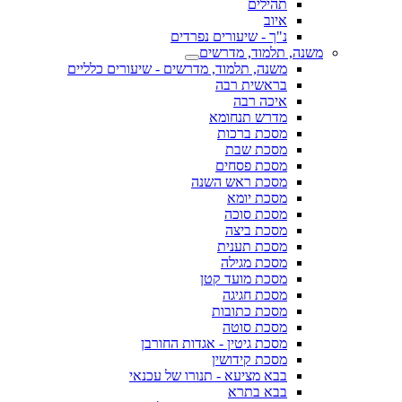
תהילים
איוב
נ"ך - שיעורים נפרדים
משנה, תלמוד, מדרשים
משנה, תלמוד, מדרשים - שיעורים כלליים
בראשית רבה
איכה רבה
מדרש תנחומא
מסכת ברכות
מסכת שבת
מסכת פסחים
מסכת ראש השנה
מסכת יומא
מסכת סוכה
מסכת ביצה
מסכת תענית
מסכת מגילה
מסכת מועד קטן
מסכת חגיגה
מסכת כתובות
מסכת סוטה
מסכת גיטין - אגדות החורבן
מסכת קידושין
בבא מציעא - תנורו של עכנאי
בבא בתרא