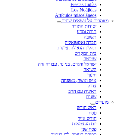
Fiestas Judías
Los Noájidas
Artículos misceláneos
מאמרים על נושאים שונים
יסודות התורה
תורה ומדע
תשובה
חברה ואקטואליה
תהליך הגאולה, ציונות
בית המקדש
שמיטה
ישראל והגוים, בני נח, עבודה זרה
השואה
חינוך
איש ואשה, משפחה
צחוק
ראינות עם הרב
שונות
מועדים
ראש חודש
פסח
חודש אייר
יום העצמאות
פסח שני
ספירת העומר, ל"ג בעומר