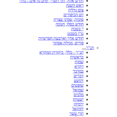
חודש אלול, חגי תשרי, ימים נוראים - כללי
ראש השנה
צום גדליה
יום הכיפורים
סוכות, שמיני עצרת
חודש כסלו, חנוכה
י' בטבת
ט"ו בשבט
חודש אדר וארבעת הפרשיות
פורים, מגילת אסתר
תנ"ך
תנ"ך - כללי, ביקורת המקרא
בראשית
שמות
ויקרא
במדבר
דברים
יהושע
שופטים
שמואל
מלכים
ישעיהו
ירמיהו
יחזקאל
תרי עשר