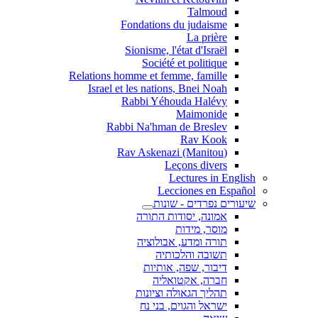
Talmoud
Fondations du judaisme
La prière
Sionisme, l'état d'Israël
Société et politique
Relations homme et femme, famille
Israel et les nations, Bnei Noah
Rabbi Yéhouda Halévy
Maimonide
Rabbi Na'hman de Breslev
Rav Kook
(Rav Askenazi (Manitou
Leçons divers
Lectures in English
Lecciones en Español
שיעורים נפרדים - שונות
אמונה, יסודות התורה
מוסר, מידות
תורה ומדע, אבולוציה
תשובה והלכותיה
דיבור, שפה, אותיות
חברה, אקטואליה
תהליך הגאולה וציונות
ישראל והגוים, בני נח