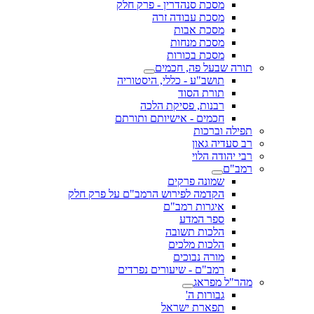
מסכת סנהדרין - פרק חלק
מסכת עבודה זרה
מסכת אבות
מסכת מנחות
מסכת בכורות
תורה שבעל פה, חכמים
תושב"ע - כללי, היסטוריה
תורת הסוד
רבנות, פסיקת הלכה
חכמים - אישיותם ותורתם
תפילה וברכות
רב סעדיה גאון
רבי יהודה הלוי
רמב"ם
שמונה פרקים
הקדמה לפירוש הרמב"ם על פרק חלק
איגרות רמב"ם
ספר המדע
הלכות תשובה
הלכות מלכים
מורה נבוכים
רמב"ם - שיעורים נפרדים
מהר"ל מפראג
גבורות ה'
תפארת ישראל