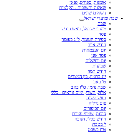
אומנות, ספורט, פנאי
שאלות ותשובות - הקלטות
נושאים שונים
שבת ומועדי ישראל
שבת
מועדי ישראל, ראש חודש
פסח
ספירת העומר, ל"ג בעומר
חודש אייר
יום העצמאות
פסח שני
יום ירושלים
שבועות
חודש תמוז
י"ז בתמוז, בין המצרים
ט' באב
שבת נחמו, ט"ו באב
אלול, תשרי, ימים נוראים - כללי
ראש השנה
צום גדליה
יום הכיפורים
סוכות, שמיני עצרת
חודש כסלו, חנוכה
י' בטבת
ט"ו בשבט