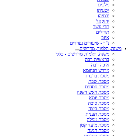
מלכים
ישעיהו
ירמיהו
יחזקאל
תרי עשר
תהילים
איוב
נ"ך - שיעורים נפרדים
משנה, תלמוד, מדרשים
משנה, תלמוד, מדרשים - כללי
בראשית רבה
איכה רבה
מדרש תנחומא
מסכת ברכות
מסכת שבת
מסכת פסחים
מסכת ראש השנה
מסכת יומא
מסכת סוכה
מסכת ביצה
מסכת תענית
מסכת מגילה
מסכת מועד קטן
מסכת חגיגה
מסכת כתובות