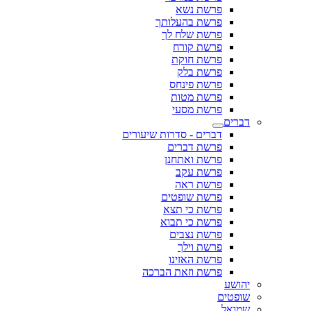
פרשת נשא
פרשת בהעלותך
פרשת שלח לך
פרשת קורח
פרשת חוקת
פרשת בלק
פרשת פינחס
פרשת מטות
פרשת מסעי
דברים
דברים - סדרות שיעורים
פרשת דברים
פרשת ואתחנן
פרשת עקב
פרשת ראה
פרשת שופטים
פרשת כי תצא
פרשת כי תבוא
פרשת נצבים
פרשת וילך
פרשת האזינו
פרשת וזאת הברכה
יהושע
שופטים
שמואל