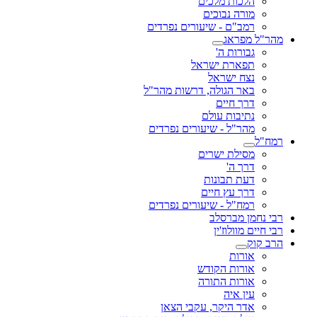
הלכות מלכים
מורה נבוכים
רמב"ם - שיעורים נפרדים
מהר"ל מפראג
גבורות ה'
תפארת ישראל
נצח ישראל
באר הגולה, דרשות מהר"ל
דרך חיים
נתיבות עולם
מהר"ל - שיעורים נפרדים
רמח"ל
מסילת ישרים
דרך ה'
דעת תבונות
דרך עץ חיים
רמח"ל - שיעורים נפרדים
רבי נחמן מברסלב
רבי חיים מוולוז'ין
הרב קוק
אורות
אורות הקודש
אורות התורה
עין איה
אדר היקר, עקבי הצאן