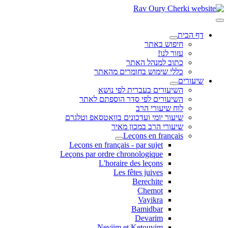
דף הבית
חיפוש באתר
עזור לנו!
כתוב למנהל האתר
כללי שימוש בחומרים מהאתר
שיעורים
השיעורים בעברית לפי נושא
השיעורים לפי סדר הוספתם לאתר
לוח שיעורי הרב
שיעור יומי ועדכונים בוואטסאפ וטלגרם
שיעורי הרב במכון מאיר
Leçons en français
Leçons en français - par sujet
Leçons par ordre chronologique
L'horaire des leçons
Les fêtes juives
Berechite
Chemot
Vayikra
Bamidbar
Devarim
Neviim et Ketouvim