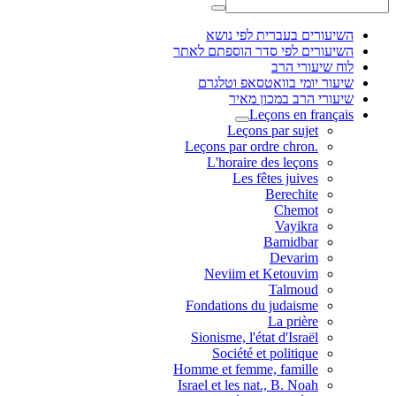
השיעורים בעברית לפי נושא
השיעורים לפי סדר הוספתם לאתר
לוח שיעורי הרב
שיעור יומי בוואטסאפ וטלגרם
שיעורי הרב במכון מאיר
Leçons en français
Leçons par sujet
.Leçons par ordre chron
L'horaire des leçons
Les fêtes juives
Berechite
Chemot
Vayikra
Bamidbar
Devarim
Neviim et Ketouvim
Talmoud
Fondations du judaisme
La prière
Sionisme, l'état d'Israël
Société et politique
Homme et femme, famille
Israel et les nat., B. Noah