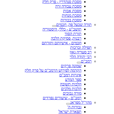
מסכת סנהדרין - פרק חלק
מסכת עבודה זרה
מסכת אבות
מסכת מנחות
מסכת בכורות
תורה שבעל פה, חכמים
תושב"ע - כללי, היסטוריה
תורת הסוד
רבנות, פסיקת הלכה
חכמים - אישיותם ותורתם
תפילה וברכות
רב סעדיה גאון
רבי יהודה הלוי
רמב"ם
שמונה פרקים
הקדמה לפירוש הרמב"ם על פרק חלק
איגרות רמב"ם
ספר המדע
הלכות תשובה
הלכות מלכים
מורה נבוכים
רמב"ם - שיעורים נפרדים
מהר"ל מפראג
גבורות ה'
תפארת ישראל