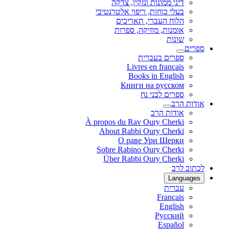
דיני ממונות ונזקין, צדקה
בעלי כוחות, ריפוי אלטרנטיבי
הלוח העברי, תאריכים
אומנות, מוזיקה, ספרות
שונות
ספרים
ספרים בעברית
Livres en français
Books in English
Книги на русском
ספרים לבני נח
אודות הרב
אודות הרב
À propos du Rav Oury Cherki
About Rabbi Oury Cherki
О раве Ури Шерки
Sobre Rabino Oury Cherki
Über Rabbi Oury Cherki
לכתוב לרב
Languages
עברית
Français
English
Русский
Español