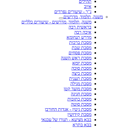
תהילים
איוב
נ"ך - שיעורים נפרדים
משנה, תלמוד, מדרשים
משנה, תלמוד, מדרשים - שיעורים כלליים
בראשית רבה
איכה רבה
מדרש תנחומא
מסכת ברכות
מסכת שבת
מסכת פסחים
מסכת ראש השנה
מסכת יומא
מסכת סוכה
מסכת ביצה
מסכת תענית
מסכת מגילה
מסכת מועד קטן
מסכת חגיגה
מסכת כתובות
מסכת סוטה
מסכת גיטין - אגדות החורבן
מסכת קידושין
בבא מציעא - תנורו של עכנאי
בבא בתרא