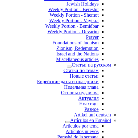
Jewish Holidays
Weekly Portion - Bereshit
Weekly Portion - Shemot
Weekly Portion - Vayikra
Weekly Portion - Bemidbar
Weekly Portion - Devarim
Prayer
Foundations of Judaism
Zionism, Redemption
Israel and the Nations
Miscellaneous articles
Статьи на русском
Статьи по темам
Новые статьи
Еврейские даты и праздники
Недельная глава
Основы иудаизма
Актуалия
Ноахиды
Разное
Artikel auf deutsch
Artículos en Español
Artículos por tema
Artículos nuevos
Parashá de la semana