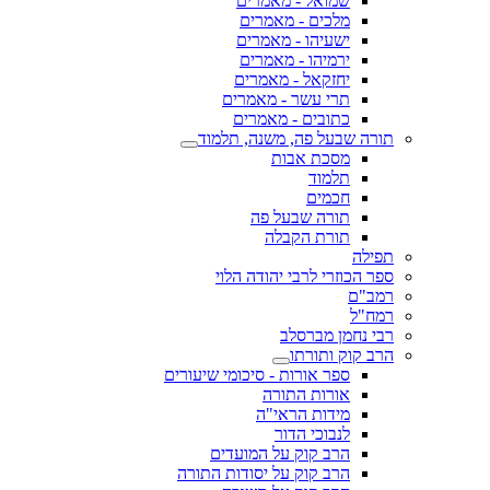
שמואל - מאמרים
מלכים - מאמרים
ישעיהו - מאמרים
ירמיהו - מאמרים
יחזקאל - מאמרים
תרי עשר - מאמרים
כתובים - מאמרים
תורה שבעל פה, משנה, תלמוד
מסכת אבות
תלמוד
חכמים
תורה שבעל פה
תורת הקבלה
תפילה
ספר הכוזרי לרבי יהודה הלוי
רמב"ם
רמח"ל
רבי נחמן מברסלב
הרב קוק ותורתו
ספר אורות - סיכומי שיעורים
אורות התורה
מידות הראי"ה
לנבוכי הדור
הרב קוק על המועדים
הרב קוק על יסודות התורה