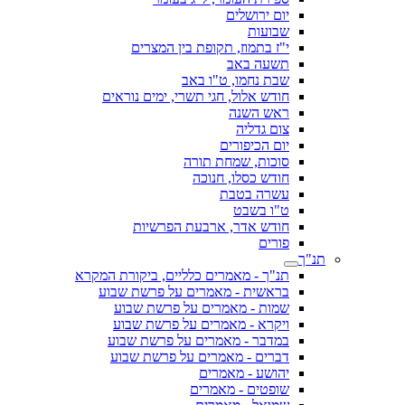
יום ירושלים
שבועות
י"ז בתמוז, תקופת בין המצרים
תשעה באב
שבת נחמו, ט"ו באב
חודש אלול, חגי תשרי, ימים נוראים
ראש השנה
צום גדליה
יום הכיפורים
סוכות, שמחת תורה
חודש כסלו, חנוכה
עשרה בטבת
ט"ו בשבט
חודש אדר, ארבעת הפרשיות
פורים
תנ"ך
תנ"ך - מאמרים כלליים, ביקורת המקרא
בראשית - מאמרים על פרשת שבוע
שמות - מאמרים על פרשת שבוע
ויקרא - מאמרים על פרשת שבוע
במדבר - מאמרים על פרשת שבוע
דברים - מאמרים על פרשת שבוע
יהושע - מאמרים
שופטים - מאמרים