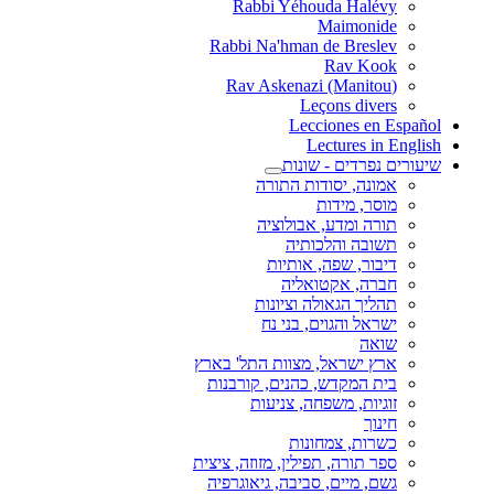
Rabbi Yéhouda Halévy
Maimonide
Rabbi Na'hman de Breslev
Rav Kook
(Rav Askenazi (Manitou
Leçons divers
Lecciones en Español
Lectures in English
שיעורים נפרדים - שונות
אמונה, יסודות התורה
מוסר, מידות
תורה ומדע, אבולוציה
תשובה והלכותיה
דיבור, שפה, אותיות
חברה, אקטואליה
תהליך הגאולה וציונות
ישראל והגוים, בני נח
שואה
ארץ ישראל, מצוות התל' בארץ
בית המקדש, כהנים, קורבנות
זוגיות, משפחה, צניעות
חינוך
כשרות, צמחונות
ספר תורה, תפילין, מזוזה, ציצית
גשם, מיים, סביבה, גיאוגרפיה