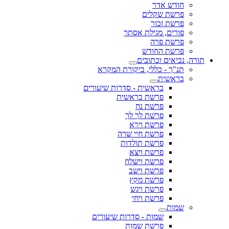
חודש אדר
פרשת שקלים
פרשת זכור
פורים, מגילת אסתר
פרשת פרה
פרשת החודש
תורה, נביאים וכתובים
תנ"ך - כללי, ביקורת המקרא
בראשית
בראשית - סדרות שיעורים
פרשת בראשית
פרשת נח
פרשת לך לך
פרשת וירא
פרשת חיי שרה
פרשת תולדות
פרשת ויצא
פרשת וישלח
פרשת וישב
פרשת מקץ
פרשת ויגש
פרשת ויחי
שמות
שמות - סדרות שיעורים
פרשת שמות