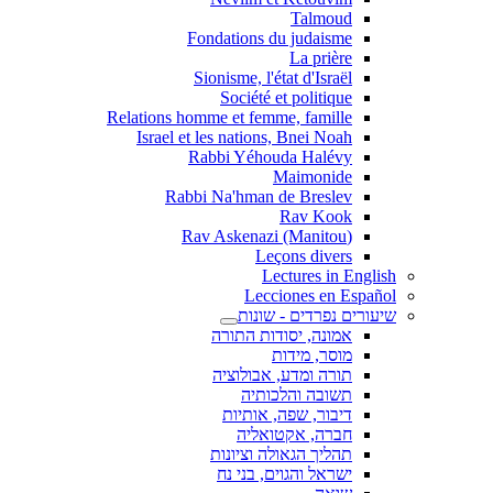
Talmoud
Fondations du judaisme
La prière
Sionisme, l'état d'Israël
Société et politique
Relations homme et femme, famille
Israel et les nations, Bnei Noah
Rabbi Yéhouda Halévy
Maimonide
Rabbi Na'hman de Breslev
Rav Kook
(Rav Askenazi (Manitou
Leçons divers
Lectures in English
Lecciones en Español
שיעורים נפרדים - שונות
אמונה, יסודות התורה
מוסר, מידות
תורה ומדע, אבולוציה
תשובה והלכותיה
דיבור, שפה, אותיות
חברה, אקטואליה
תהליך הגאולה וציונות
ישראל והגוים, בני נח