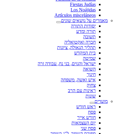
Fiestas Judías
Los Noájidas
Artículos misceláneos
מאמרים על נושאים שונים
יסודות התורה
תורה ומדע
תשובה
חברה ואקטואליה
תהליך הגאולה, ציונות
בית המקדש
שמיטה
ישראל והגוים, בני נח, עבודה זרה
השואה
חינוך
איש ואשה, משפחה
צחוק
ראינות עם הרב
שונות
מועדים
ראש חודש
פסח
חודש אייר
יום העצמאות
פסח שני
ספירת העומר, ל"ג בעומר