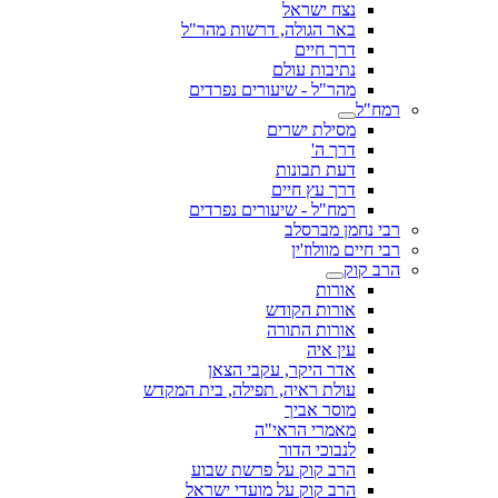
נצח ישראל
באר הגולה, דרשות מהר"ל
דרך חיים
נתיבות עולם
מהר"ל - שיעורים נפרדים
רמח"ל
מסילת ישרים
דרך ה'
דעת תבונות
דרך עץ חיים
רמח"ל - שיעורים נפרדים
רבי נחמן מברסלב
רבי חיים מוולוז'ין
הרב קוק
אורות
אורות הקודש
אורות התורה
עין איה
אדר היקר, עקבי הצאן
עולת ראיה, תפילה, בית המקדש
מוסר אביך
מאמרי הראי"ה
לנבוכי הדור
הרב קוק על פרשת שבוע
הרב קוק על מועדי ישראל