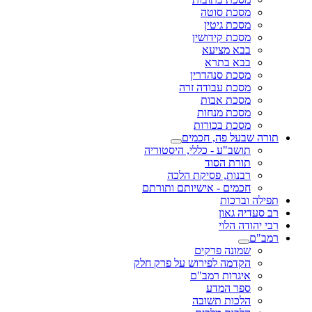
מסכת סוטה
מסכת גיטין
מסכת קידושין
בבא מציעא
בבא בתרא
מסכת סנהדרין
מסכת עבודה זרה
מסכת אבות
מסכת מנחות
מסכת בכורות
תורה שבעל פה, חכמים
תושב"ע - כללי, היסטוריה
תורת הסוד
רבנות, פסיקת הלכה
חכמים - אישיותם ותורתם
תפילה וברכות
רב סעדיה גאון
רבי יהודה הלוי
רמב"ם
שמונה פרקים
הקדמה לפירוש על פרק חלק
איגרות רמב"ם
ספר המדע
הלכות תשובה