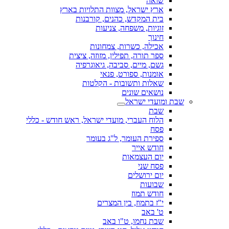
שואה
ארץ ישראל, מצוות התלויות בארץ
בית המקדש, כהנים, קורבנות
זוגיות, משפחה, צניעות
חינוך
אכילה, כשרות, צמחונות
ספר תורה, תפילין, מזוזה, ציצית
גשם, מיים, סביבה, גיאוגרפיה
אומנות, ספורט, פנאי
שאלות ותשובות - הקלטות
נושאים שונים
שבת ומועדי ישראל
שבת
הלוח העברי, מועדי ישראל, ראש חודש - כללי
פסח
ספירת העומר, ל"ג בעומר
חודש אייר
יום העצמאות
פסח שני
יום ירושלים
שבועות
חודש תמוז
י"ז בתמוז, בין המצרים
ט' באב
שבת נחמו, ט"ו באב