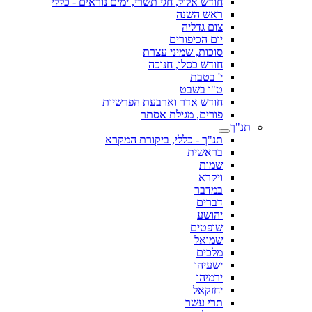
חודש אלול, חגי תשרי, ימים נוראים - כללי
ראש השנה
צום גדליה
יום הכיפורים
סוכות, שמיני עצרת
חודש כסלו, חנוכה
י' בטבת
ט"ו בשבט
חודש אדר וארבעת הפרשיות
פורים, מגילת אסתר
תנ"ך
תנ"ך - כללי, ביקורת המקרא
בראשית
שמות
ויקרא
במדבר
דברים
יהושע
שופטים
שמואל
מלכים
ישעיהו
ירמיהו
יחזקאל
תרי עשר