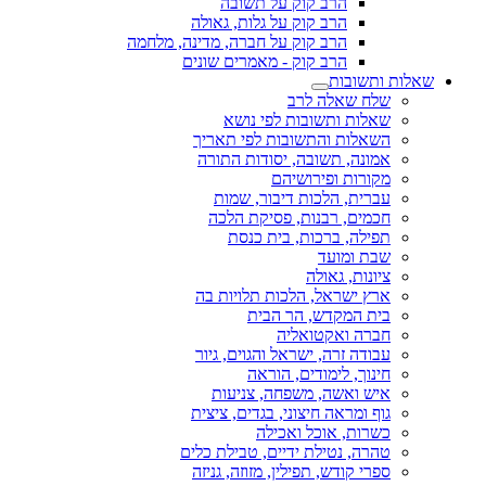
הרב קוק על תשובה
הרב קוק על גלות, גאולה
הרב קוק על חברה, מדינה, מלחמה
הרב קוק - מאמרים שונים
שאלות ותשובות
שלח שאלה לרב
שאלות ותשובות לפי נושא
השאלות והתשובות לפי תאריך
אמונה, תשובה, יסודות התורה
מקורות ופירושיהם
עברית, הלכות דיבור, שמות
חכמים, רבנות, פסיקת הלכה
תפילה, ברכות, בית כנסת
שבת ומועד
ציונות, גאולה
ארץ ישראל, הלכות תלויות בה
בית המקדש, הר הבית
חברה ואקטואליה
עבודה זרה, ישראל והגוים, גיור
חינוך, לימודים, הוראה
איש ואשה, משפחה, צניעות
גוף ומראה חיצוני, בגדים, ציצית
כשרות, אוכל ואכילה
טהרה, נטילת ידיים, טבילת כלים
ספרי קודש, תפילין, מזוזה, גניזה