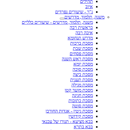
תהילים
איוב
נ"ך - שיעורים נפרדים
משנה, תלמוד, מדרשים
משנה, תלמוד, מדרשים - שיעורים כלליים
בראשית רבה
איכה רבה
מדרש תנחומא
מסכת ברכות
מסכת שבת
מסכת פסחים
מסכת ראש השנה
מסכת יומא
מסכת סוכה
מסכת ביצה
מסכת תענית
מסכת מגילה
מסכת מועד קטן
מסכת חגיגה
מסכת כתובות
מסכת סוטה
מסכת גיטין - אגדות החורבן
מסכת קידושין
בבא מציעא - תנורו של עכנאי
בבא בתרא