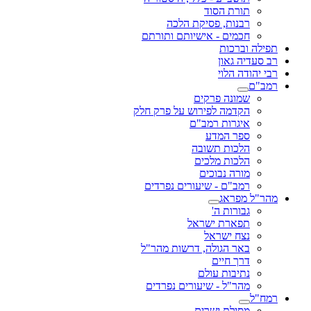
תורת הסוד
רבנות, פסיקת הלכה
חכמים - אישיותם ותורתם
תפילה וברכות
רב סעדיה גאון
רבי יהודה הלוי
רמב"ם
שמונה פרקים
הקדמה לפירוש על פרק חלק
איגרות רמב"ם
ספר המדע
הלכות תשובה
הלכות מלכים
מורה נבוכים
רמב"ם - שיעורים נפרדים
מהר"ל מפראג
גבורות ה'
תפארת ישראל
נצח ישראל
באר הגולה, דרשות מהר"ל
דרך חיים
נתיבות עולם
מהר"ל - שיעורים נפרדים
רמח"ל
מסילת ישרים