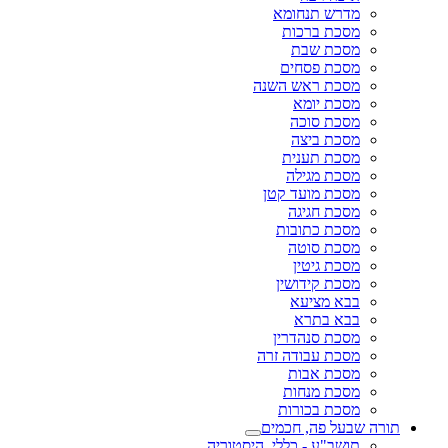
מדרש תנחומא
מסכת ברכות
מסכת שבת
מסכת פסחים
מסכת ראש השנה
מסכת יומא
מסכת סוכה
מסכת ביצה
מסכת תענית
מסכת מגילה
מסכת מועד קטן
מסכת חגיגה
מסכת כתובות
מסכת סוטה
מסכת גיטין
מסכת קידושין
בבא מציעא
בבא בתרא
מסכת סנהדרין
מסכת עבודה זרה
מסכת אבות
מסכת מנחות
מסכת בכורות
תורה שבעל פה, חכמים
תושב"ע - כללי, היסטוריה