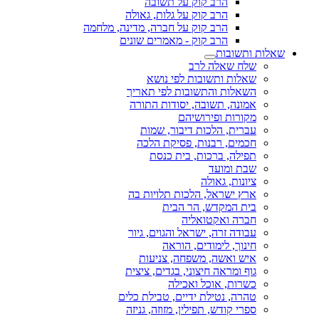
הרב קוק על תשובה
הרב קוק על גלות, גאולה
הרב קוק על חברה, מדינה, מלחמה
הרב קוק - מאמרים שונים
שאלות ותשובות
שלח שאלה לרב
שאלות ותשובות לפי נושא
השאלות והתשובות לפי תאריך
אמונה, תשובה, יסודות התורה
מקורות ופירושיהם
עברית, הלכות דיבור, שמות
חכמים, רבנות, פסיקת הלכה
תפילה, ברכות, בית כנסת
שבת ומועד
ציונות, גאולה
ארץ ישראל, הלכות תלויות בה
בית המקדש, הר הבית
חברה ואקטואליה
עבודה זרה, ישראל והגוים, גיור
חינוך, לימודים, הוראה
איש ואשה, משפחה, צניעות
גוף ומראה חיצוני, בגדים, ציצית
כשרות, אוכל ואכילה
טהרה, נטילת ידיים, טבילת כלים
ספרי קודש, תפילין, מזוזה, גניזה