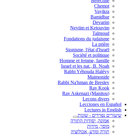
Berechite
Chemot
Vayikra
Bamidbar
Devarim
Neviim et Ketouvim
Talmoud
Fondations du judaisme
La prière
Sionisme, l'état d'Israël
Société et politique
Homme et femme, famille
Israel et les nat., B. Noah
Rabbi Yéhouda Halévy
Maimonide
Rabbi Na'hman de Breslev
Rav Kook
(Rav Askenazi (Manitou
Leçons divers
Lecciones en Español
Lectures in English
שיעורים נפרדים - שונות
אמונה, יסודות התורה
מוסר, מידות
תורה ומדע, אבולוציה