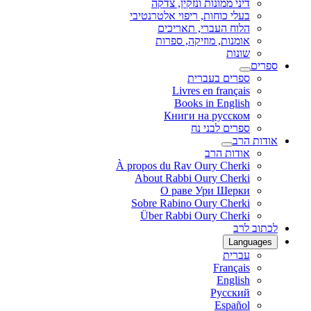
דיני ממונות ונזקין, צדקה
בעלי כוחות, ריפוי אלטרנטיבי
הלוח העברי, תאריכים
אומנות, מוזיקה, ספרות
שונות
ספרים
ספרים בעברית
Livres en français
Books in English
Книги на русском
ספרים לבני נח
אודות הרב
אודות הרב
À propos du Rav Oury Cherki
About Rabbi Oury Cherki
О раве Ури Шерки
Sobre Rabino Oury Cherki
Über Rabbi Oury Cherki
לכתוב לרב
Languages
עברית
Français
English
Русский
Español