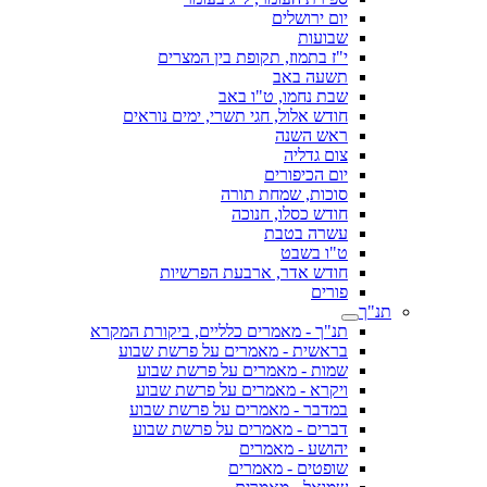
יום ירושלים
שבועות
י"ז בתמוז, תקופת בין המצרים
תשעה באב
שבת נחמו, ט"ו באב
חודש אלול, חגי תשרי, ימים נוראים
ראש השנה
צום גדליה
יום הכיפורים
סוכות, שמחת תורה
חודש כסלו, חנוכה
עשרה בטבת
ט"ו בשבט
חודש אדר, ארבעת הפרשיות
פורים
תנ"ך
תנ"ך - מאמרים כלליים, ביקורת המקרא
בראשית - מאמרים על פרשת שבוע
שמות - מאמרים על פרשת שבוע
ויקרא - מאמרים על פרשת שבוע
במדבר - מאמרים על פרשת שבוע
דברים - מאמרים על פרשת שבוע
יהושע - מאמרים
שופטים - מאמרים