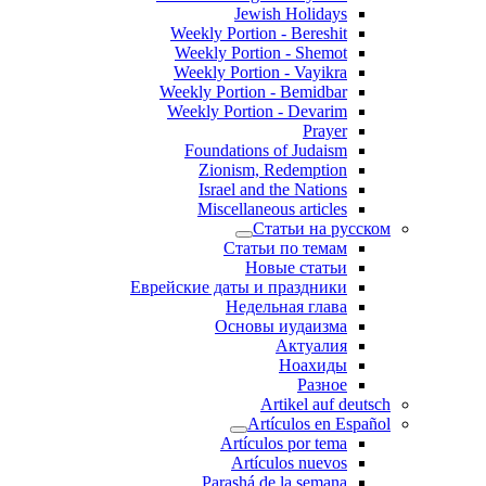
Jewish Holidays
Weekly Portion - Bereshit
Weekly Portion - Shemot
Weekly Portion - Vayikra
Weekly Portion - Bemidbar
Weekly Portion - Devarim
Prayer
Foundations of Judaism
Zionism, Redemption
Israel and the Nations
Miscellaneous articles
Статьи на русском
Статьи по темам
Новые статьи
Еврейские даты и праздники
Недельная глава
Основы иудаизма
Актуалия
Ноахиды
Разное
Artikel auf deutsch
Artículos en Español
Artículos por tema
Artículos nuevos
Parashá de la semana