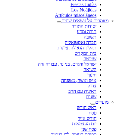
Fiestas Judías
Los Noájidas
Artículos misceláneos
מאמרים על נושאים שונים
יסודות התורה
תורה ומדע
תשובה
חברה ואקטואליה
תהליך הגאולה, ציונות
בית המקדש
שמיטה
ישראל והגוים, בני נח, עבודה זרה
השואה
חינוך
איש ואשה, משפחה
צחוק
ראינות עם הרב
שונות
מועדים
ראש חודש
פסח
חודש אייר
יום העצמאות
פסח שני
ספירת העומר, ל"ג בעומר