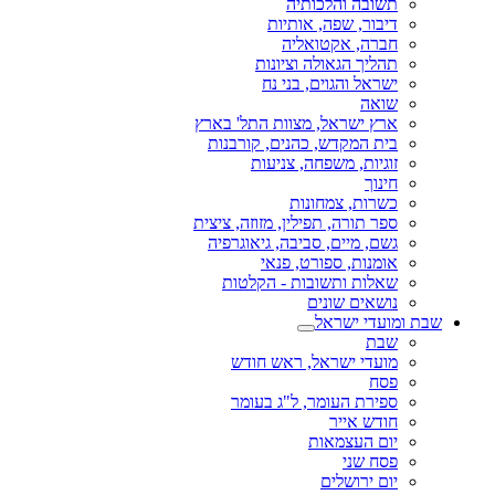
תשובה והלכותיה
דיבור, שפה, אותיות
חברה, אקטואליה
תהליך הגאולה וציונות
ישראל והגוים, בני נח
שואה
ארץ ישראל, מצוות התל' בארץ
בית המקדש, כהנים, קורבנות
זוגיות, משפחה, צניעות
חינוך
כשרות, צמחונות
ספר תורה, תפילין, מזוזה, ציצית
גשם, מיים, סביבה, גיאוגרפיה
אומנות, ספורט, פנאי
שאלות ותשובות - הקלטות
נושאים שונים
שבת ומועדי ישראל
שבת
מועדי ישראל, ראש חודש
פסח
ספירת העומר, ל"ג בעומר
חודש אייר
יום העצמאות
פסח שני
יום ירושלים