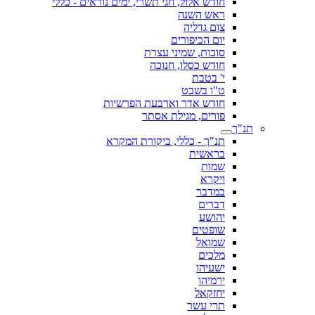
חודש אלול, חגי תשרי, ימים נוראים - כללי
ראש השנה
צום גדליה
יום הכיפורים
סוכות, שמיני עצרת
חודש כסלו, חנוכה
י' בטבת
ט"ו בשבט
חודש אדר וארבעת הפרשיות
פורים, מגילת אסתר
תנ"ך
תנ"ך - כללי, ביקורת המקרא
בראשית
שמות
ויקרא
במדבר
דברים
יהושע
שופטים
שמואל
מלכים
ישעיהו
ירמיהו
יחזקאל
תרי עשר