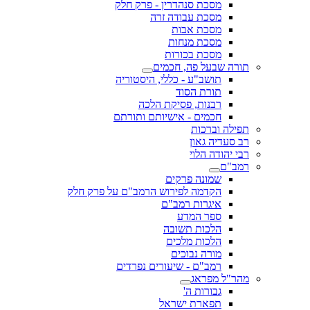
מסכת סנהדרין - פרק חלק
מסכת עבודה זרה
מסכת אבות
מסכת מנחות
מסכת בכורות
תורה שבעל פה, חכמים
תושב"ע - כללי, היסטוריה
תורת הסוד
רבנות, פסיקת הלכה
חכמים - אישיותם ותורתם
תפילה וברכות
רב סעדיה גאון
רבי יהודה הלוי
רמב"ם
שמונה פרקים
הקדמה לפירוש הרמב"ם על פרק חלק
איגרות רמב"ם
ספר המדע
הלכות תשובה
הלכות מלכים
מורה נבוכים
רמב"ם - שיעורים נפרדים
מהר"ל מפראג
גבורות ה'
תפארת ישראל