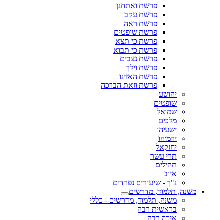
פרשת ואתחנן
פרשת עקב
פרשת ראה
פרשת שופטים
פרשת כי תצא
פרשת כי תבוא
פרשת נצבים
פרשת וילך
פרשת האזינו
פרשת וזאת הברכה
יהושע
שופטים
שמואל
מלכים
ישעיהו
ירמיהו
יחזקאל
תרי עשר
תהילים
איוב
נ"ך - שיעורים נפרדים
משנה, תלמוד, מדרשים
משנה, תלמוד, מדרשים - כללי
בראשית רבה
איכה רבה