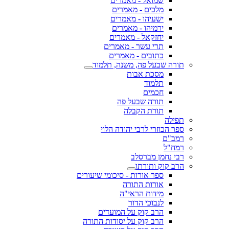
שמואל - מאמרים
מלכים - מאמרים
ישעיהו - מאמרים
ירמיהו - מאמרים
יחזקאל - מאמרים
תרי עשר - מאמרים
כתובים - מאמרים
תורה שבעל פה, משנה, תלמוד
מסכת אבות
תלמוד
חכמים
תורה שבעל פה
תורת הקבלה
תפילה
ספר הכוזרי לרבי יהודה הלוי
רמב"ם
רמח"ל
רבי נחמן מברסלב
הרב קוק ותורתו
ספר אורות - סיכומי שיעורים
אורות התורה
מידות הראי"ה
לנבוכי הדור
הרב קוק על המועדים
הרב קוק על יסודות התורה