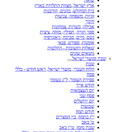
שואה
ארץ ישראל, מצוות התלויות בארץ
בית המקדש, כהנים, קורבנות
זוגיות, משפחה, צניעות
חינוך
אכילה, כשרות, צמחונות
ספר תורה, תפילין, מזוזה, ציצית
גשם, מיים, סביבה, גיאוגרפיה
אומנות, ספורט, פנאי
שאלות ותשובות - הקלטות
נושאים שונים
שבת ומועדי ישראל
שבת
הלוח העברי, מועדי ישראל, ראש חודש - כללי
פסח
ספירת העומר, ל"ג בעומר
חודש אייר
יום העצמאות
פסח שני
יום ירושלים
שבועות
חודש תמוז
י"ז בתמוז, בין המצרים
ט' באב
שבת נחמו, ט"ו באב