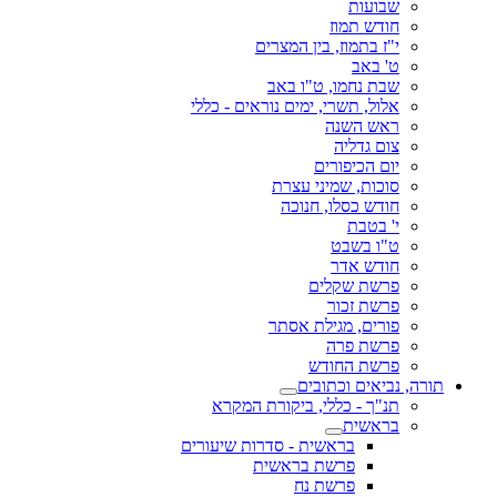
שבועות
חודש תמוז
י"ז בתמוז, בין המצרים
ט' באב
שבת נחמו, ט"ו באב
אלול, תשרי, ימים נוראים - כללי
ראש השנה
צום גדליה
יום הכיפורים
סוכות, שמיני עצרת
חודש כסלו, חנוכה
י' בטבת
ט"ו בשבט
חודש אדר
פרשת שקלים
פרשת זכור
פורים, מגילת אסתר
פרשת פרה
פרשת החודש
תורה, נביאים וכתובים
תנ"ך - כללי, ביקורת המקרא
בראשית
בראשית - סדרות שיעורים
פרשת בראשית
פרשת נח