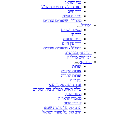
נצח ישראל
באר הגולה, דרשות מהר"ל
דרך חיים
נתיבות עולם
מהר"ל - שיעורים נפרדים
רמח"ל
מסילת ישרים
דרך ה'
דעת תבונות
דרך עץ חיים
רמח"ל - שיעורים נפרדים
רבי נחמן מברסלב
רבי חיים מוולוז'ין
הרב קוק
אורות
אורות הקודש
אורות התורה
עין איה
אדר היקר, עקבי הצאן
עולת ראיה, תפילה, בית המקדש
מוסר אביך
מאמרי הראי"ה
לנבוכי הדור
הרב קוק על פרשת שבוע
הרב קוק על מועדי ישראל