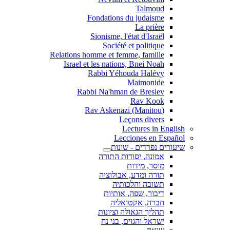
Talmoud
Fondations du judaisme
La prière
Sionisme, l'état d'Israël
Société et politique
Relations homme et femme, famille
Israel et les nations, Bnei Noah
Rabbi Yéhouda Halévy
Maimonide
Rabbi Na'hman de Breslev
Rav Kook
(Rav Askenazi (Manitou
Leçons divers
Lectures in English
Lecciones en Español
שיעורים נפרדים - שונות
אמונה, יסודות התורה
מוסר, מידות
תורה ומדע, אבולוציה
תשובה והלכותיה
דיבור, שפה, אותיות
חברה, אקטואליה
תהליך הגאולה וציונות
ישראל והגוים, בני נח