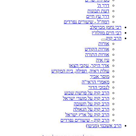
דרך ה'
דעת תבונות
דרך עץ חיים
רמח"ל - שיעורים נפרדים
רבי נחמן מברסלב
רבי חיים מוולוז'ין
הרב קוק
אורות
אורות הקודש
אורות התורה
עין איה
אדר היקר, עקבי הצאן
עולת ראיה, תפילה, בית המקדש
מוסר אביך
מאמרי הראי"ה
לנבוכי הדור
הרב קוק על פרשת שבוע
הרב קוק על מועדי ישראל
הרב קוק על תשובה
הרב קוק על הגאולה
הרב קוק על ארץ ישראל
הרב קוק - שיעורים נפרדים
הרב אשכנזי (מניטו)