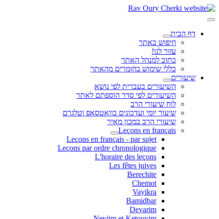
דף הבית
חיפוש באתר
עזור לנו!
כתוב למנהל האתר
כללי שימוש בחומרים מהאתר
שיעורים
השיעורים בעברית לפי נושא
השיעורים לפי סדר הוספתם לאתר
לוח שיעורי הרב
שיעור יומי ועדכונים בוואטסאפ וטלגרם
שיעורי הרב במכון מאיר
Leçons en français
Leçons en français - par sujet
Leçons par ordre chronologique
L'horaire des leçons
Les fêtes juives
Berechite
Chemot
Vayikra
Bamidbar
Devarim
Neviim et Ketouvim