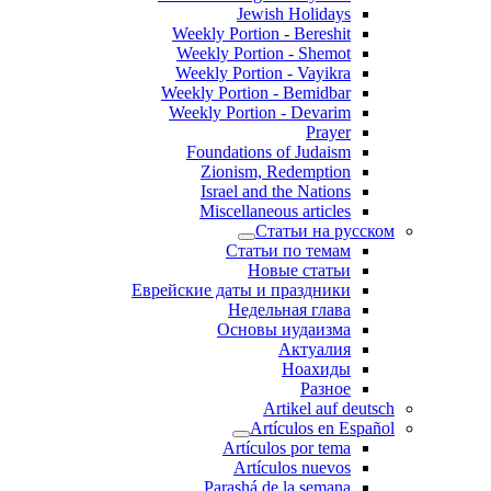
Jewish Holidays
Weekly Portion - Bereshit
Weekly Portion - Shemot
Weekly Portion - Vayikra
Weekly Portion - Bemidbar
Weekly Portion - Devarim
Prayer
Foundations of Judaism
Zionism, Redemption
Israel and the Nations
Miscellaneous articles
Статьи на ру
Статьи по темам
Новые статьи
Еврейские даты и праздники
Недельная глава
Основы иудаизма
Актуалия
Ноахиды
Разное
Artikel auf d
Artículos en Es
Artículos por tema
Artículos nuevos
Parashá de la semana