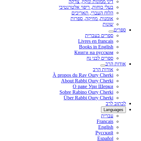
מונות ונזקין, צדקה
כוחות, ריפוי אלטרנטיבי
העברי, תאריכים
ת, מוזיקה, ספרות
 בעברית
Livres en fr
Books in En
Книги на ру
 לבני נח
 הרב
À propos du Rav Oury C
About Rabbi Oury C
О раве Ури Ш
Sobre Rabino Oury C
Über Rabbi Oury C
Fra
En
Рус
Es