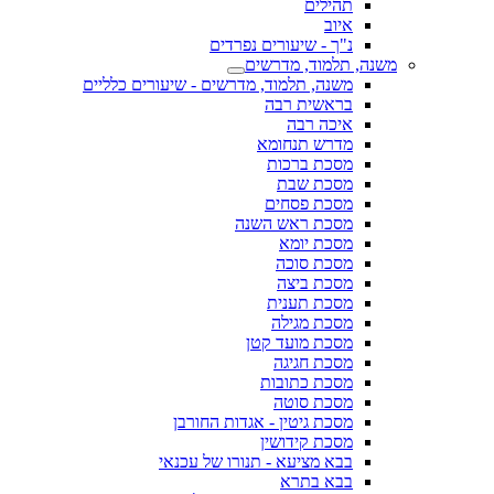
תהילים
איוב
נ"ך - שיעורים נפרדים
 תלמוד, מדרשים
משנה, תלמוד, מדרשים - שיעורים כלליים
בראשית רבה
איכה רבה
מדרש תנחומא
מסכת ברכות
מסכת שבת
מסכת פסחים
מסכת ראש השנה
מסכת יומא
מסכת סוכה
מסכת ביצה
מסכת תענית
מסכת מגילה
מסכת מועד קטן
מסכת חגיגה
מסכת כתובות
מסכת סוטה
מסכת גיטין - אגדות החורבן
מסכת קידושין
בבא מציעא - תנורו של עכנאי
בבא בתרא