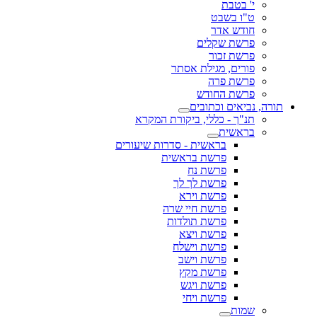
בת
שבט
אדר
 שקלים
זכור
, מגילת אסתר
 פרה
 החודש
ם וכתובים
- כללי, ביקורת המקרא
ית
בראשית - סדרות שיעורים
פרשת בראשית
פרשת נח
פרשת לך לך
פרשת וירא
פרשת חיי שרה
פרשת תולדות
פרשת ויצא
פרשת וישלח
פרשת וישב
פרשת מקץ
פרשת ויגש
פרשת ויחי