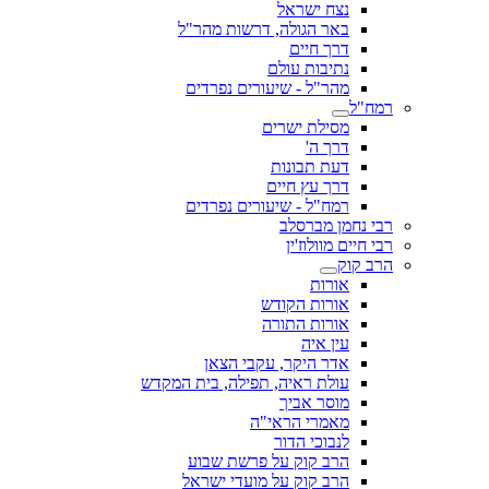
נצח ישראל
באר הגולה, דרשות מהר"ל
דרך חיים
נתיבות עולם
מהר"ל - שיעורים נפרדים
ל
מסילת ישרים
דרך ה'
דעת תבונות
דרך עץ חיים
רמח"ל - שיעורים נפרדים
חמן מברסלב
ים מוולוז'ין
וק
אורות
אורות הקודש
אורות התורה
עין איה
אדר היקר, עקבי הצאן
עולת ראיה, תפילה, בית המקדש
מוסר אביך
מאמרי הראי"ה
לנבוכי הדור
הרב קוק על פרשת שבוע
הרב קוק על מועדי ישראל