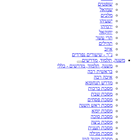
ם
ל
ו
ל
שר
ם
 שיעורים נפרדים
ד, מדרשים
 תלמוד, מדרשים - כללי
ית רבה
רבה
תנחומא
ברכות
 שבת
 פסחים
 ראש השנה
יומא
סוכה
ביצה
תענית
מגילה
מועד קטן