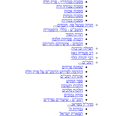
מסכת סנהדרין - פרק חלק
מסכת עבודה זרה
מסכת אבות
מסכת מנחות
מסכת בכורות
שבעל פה, חכמים
תושב"ע - כללי, היסטוריה
תורת הסוד
רבנות, פסיקת הלכה
חכמים - אישיותם ותורתם
 וברכות
דיה גאון
ודה הלוי
ם
שמונה פרקים
הקדמה לפירוש הרמב"ם על פרק חלק
איגרות רמב"ם
ספר המדע
הלכות תשובה
הלכות מלכים
מורה נבוכים
רמב"ם - שיעורים נפרדים
 מפראג
גבורות ה'
תפארת ישראל