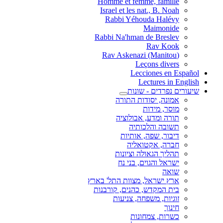
Homme et femme, fa
Israel et les nat., B
Rabbi Yéhouda H
Maimo
Rabbi Na'hman de Br
Rav 
Leçons d
Lecciones
Lecture
דים - שונות
, יסודות התורה
 מידות
ומדע, אבולוציה
 והלכותיה
, שפה, אותיות
 אקטואליה
 הגאולה וציונות
והגוים, בני נח
שראל, מצוות התל' בארץ
מקדש, כהנים, קורבנות
, משפחה, צניעות
, צמחונות