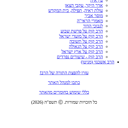
ה
יקר, עקבי הצאן
ראיה, תפילה, בית המקדש
אביך
 הראי"ה
 הדור
וק על פרשת שבוע
וק על מועדי ישראל
וק על תשובה
וק על הגאולה
וק על ארץ ישראל
וק - שיעורים נפרדים
מניטו)
עזרו להפצת התורה של הרב!
כתבו למנהל האתר
כללי שימוש בחומרים מהאתר
זכויות שמורות. Ⓒ תשפ"ה (2026)