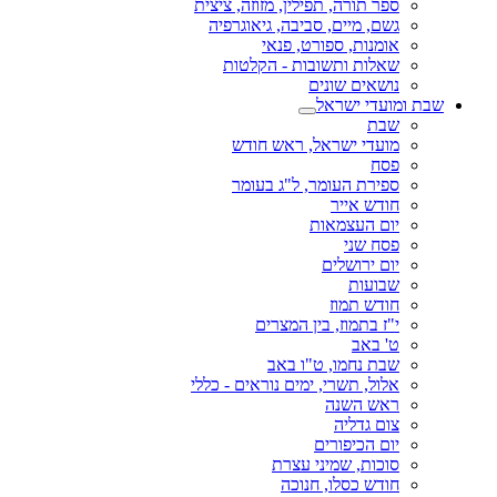
רה, תפילין, מזוזה, ציצית
יים, סביבה, גיאוגרפיה
ת, ספורט, פנאי
 ותשובות - הקלטות
ם שונים
ישראל
 ישראל, ראש חודש
 העומר, ל"ג בעומר
אייר
עצמאות
ני
ושלים
ת
תמוז
מוז, בין המצרים
ב
חמו, ט"ו באב
תשרי, ימים נוראים - כללי
השנה
דליה
כיפורים
, שמיני עצרת
כסלו, חנוכה