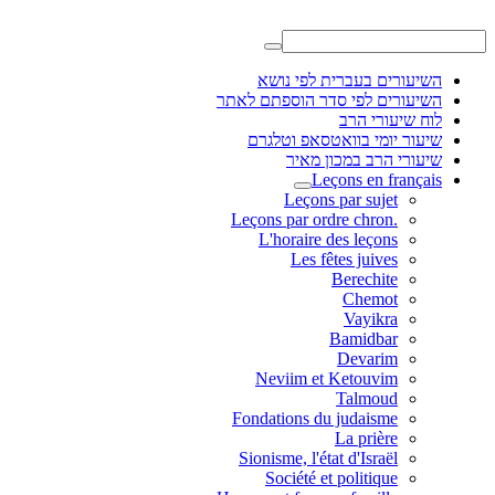
ברית לפי נושא
פי סדר הוספתם לאתר
הרב
בוואטסאפ וטלגרם
במכון מאיר
Leçons 
Leçons par 
L'horaire des 
Les fêtes 
Bere
Ch
Va
Bam
De
Neviim et Ket
Tal
Fondations du jud
La 
Sionisme, l'état d'
Société et pol