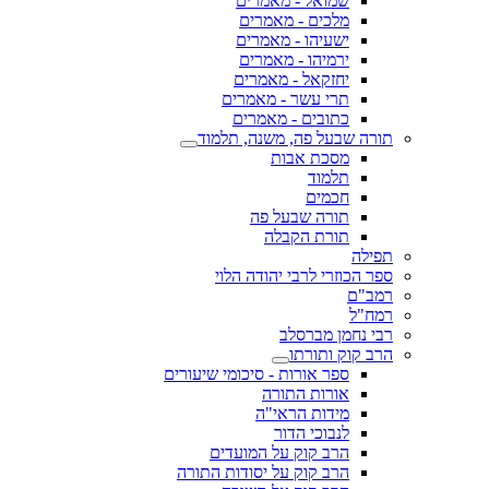
שמואל - מאמרים
מלכים - מאמרים
ישעיהו - מאמרים
ירמיהו - מאמרים
יחזקאל - מאמרים
תרי עשר - מאמרים
כתובים - מאמרים
שבעל פה, משנה, תלמוד
מסכת אבות
תלמוד
חכמים
תורה שבעל פה
תורת הקבלה
וזרי לרבי יהודה הלוי
ם
ל
חמן מברסלב
וק ותורתו
ספר אורות - סיכומי שיעורים
אורות התורה
מידות הראי"ה
לנבוכי הדור
הרב קוק על המועדים
הרב קוק על יסודות התורה