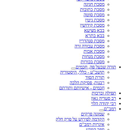
חגיגה
כתובות
 סוטה
גיטין
קידושין
ציעא
בתרא
סנהדרין
עבודה זרה
 אבות
מנחות
בכורות
פה, חכמים
ע - כללי, היסטוריה
הסוד
, פסיקת הלכה
 - אישיותם ותורתם
ת
ון
וי
 פרקים
 לפירוש על פרק חלק
ת רמב"ם
המדע