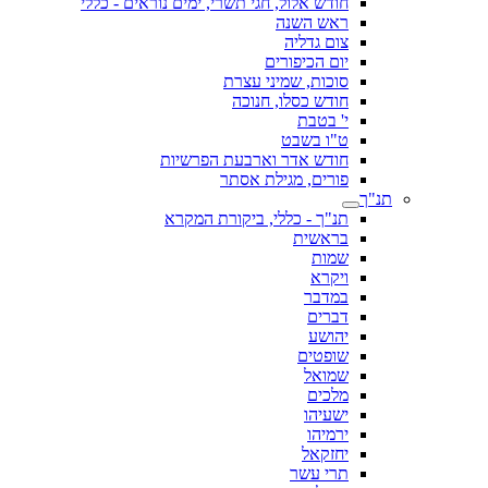
חודש אלול, חגי תשרי, ימים נוראים - כללי
ראש השנה
צום גדליה
יום הכיפורים
סוכות, שמיני עצרת
חודש כסלו, חנוכה
י' בטבת
ט"ו בשבט
חודש אדר וארבעת הפרשיות
פורים, מגילת אסתר
תנ"ך - כללי, ביקורת המקרא
בראשית
שמות
ויקרא
במדבר
דברים
יהושע
שופטים
שמואל
מלכים
ישעיהו
ירמיהו
יחזקאל
תרי עשר