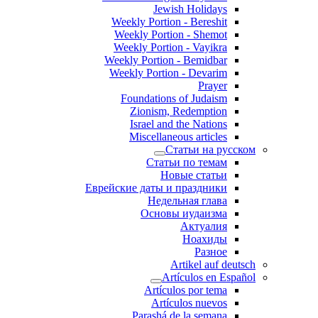
Jewish Holidays
Weekly Portion - Bereshit
Weekly Portion - Shemot
Weekly Portion - Vayikra
Weekly Portion - Bemidbar
Weekly Portion - Devarim
Prayer
Foundations of Judaism
Zionism, Redemption
Israel and the Nations
Miscellaneous articles
Статьи на ру
Статьи по темам
Новые статьи
Еврейские даты и праздники
Недельная глава
Основы иудаизма
Актуалия
Ноахиды
Разное
Artikel auf d
Artículos en Es
Artículos por tema
Artículos nuevos
Parashá de la semana