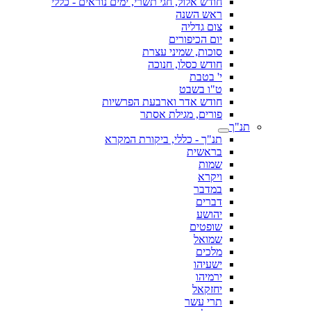
חודש אלול, חגי תשרי, ימים נוראים - כללי
ראש השנה
צום גדליה
יום הכיפורים
סוכות, שמיני עצרת
חודש כסלו, חנוכה
י' בטבת
ט"ו בשבט
חודש אדר וארבעת הפרשיות
פורים, מגילת אסתר
תנ"ך - כללי, ביקורת המקרא
בראשית
שמות
ויקרא
במדבר
דברים
יהושע
שופטים
שמואל
מלכים
ישעיהו
ירמיהו
יחזקאל
תרי עשר