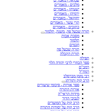
שמואל - מאמרים
מלכים - מאמרים
ישעיהו - מאמרים
ירמיהו - מאמרים
יחזקאל - מאמרים
תרי עשר - מאמרים
כתובים - מאמרים
שבעל פה, משנה, תלמוד
מסכת אבות
תלמוד
חכמים
תורה שבעל פה
תורת הקבלה
וזרי לרבי יהודה הלוי
ם
ל
חמן מברסלב
וק ותורתו
ספר אורות - סיכומי שיעורים
אורות התורה
מידות הראי"ה
לנבוכי הדור
הרב קוק על המועדים
הרב קוק על יסודות התורה