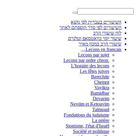
ברית לפי נושא
פי סדר הוספתם לאתר
הרב
בוואטסאפ וטלגרם
במכון מאיר
Leçons 
Leçons par 
L'horaire des 
Les fêtes 
Bere
Ch
Va
Bam
De
Neviim et Ket
Tal
Fondations du jud
La 
Sionisme, l'état d'
Société et pol