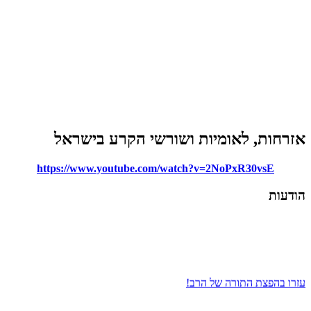
מיות ושורשי הקרע בישראל
https://www.youtube.com/watch?v=2N
 של הרב!