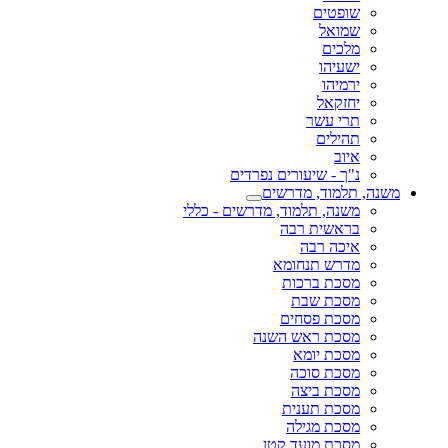
ם
ל
ו
ל
שר
ם
 שיעורים נפרדים
ד, מדרשים
 תלמוד, מדרשים - כללי
ית רבה
רבה
תנחומא
ברכות
 שבת
 פסחים
 ראש השנה
יומא
סוכה
ביצה
תענית
מגילה
מועד קטן