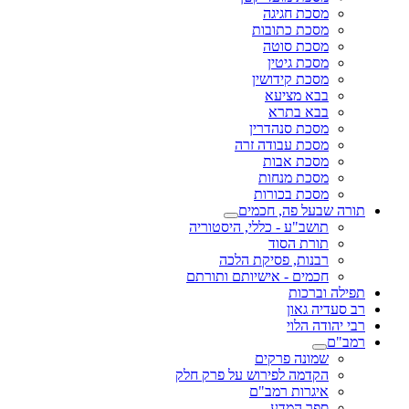
חגיגה
כתובות
 סוטה
גיטין
קידושין
ציעא
בתרא
סנהדרין
עבודה זרה
 אבות
מנחות
בכורות
פה, חכמים
ע - כללי, היסטוריה
הסוד
, פסיקת הלכה
 - אישיותם ותורתם
ת
ון
וי
 פרקים
 לפירוש על פרק חלק
ת רמב"ם
המדע