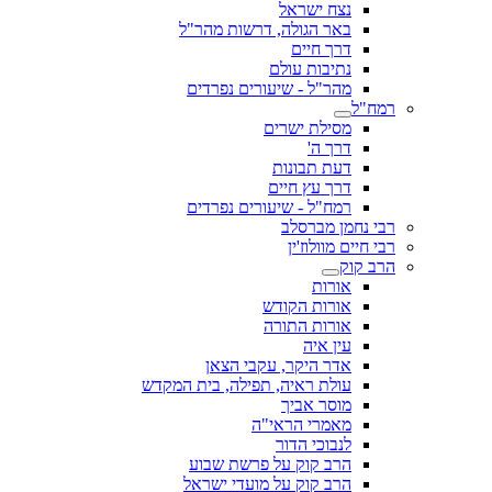
נצח ישראל
באר הגולה, דרשות מהר"ל
דרך חיים
נתיבות עולם
מהר"ל - שיעורים נפרדים
ל
מסילת ישרים
דרך ה'
דעת תבונות
דרך עץ חיים
רמח"ל - שיעורים נפרדים
חמן מברסלב
ים מוולוז'ין
וק
אורות
אורות הקודש
אורות התורה
עין איה
אדר היקר, עקבי הצאן
עולת ראיה, תפילה, בית המקדש
מוסר אביך
מאמרי הראי"ה
לנבוכי הדור
הרב קוק על פרשת שבוע
הרב קוק על מועדי ישראל