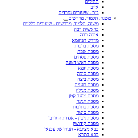
תהילים
איוב
נ"ך - שיעורים נפרדים
 תלמוד, מדרשים
משנה, תלמוד, מדרשים - שיעורים כלליים
בראשית רבה
איכה רבה
מדרש תנחומא
מסכת ברכות
מסכת שבת
מסכת פסחים
מסכת ראש השנה
מסכת יומא
מסכת סוכה
מסכת ביצה
מסכת תענית
מסכת מגילה
מסכת מועד קטן
מסכת חגיגה
מסכת כתובות
מסכת סוטה
מסכת גיטין - אגדות החורבן
מסכת קידושין
בבא מציעא - תנורו של עכנאי
בבא בתרא