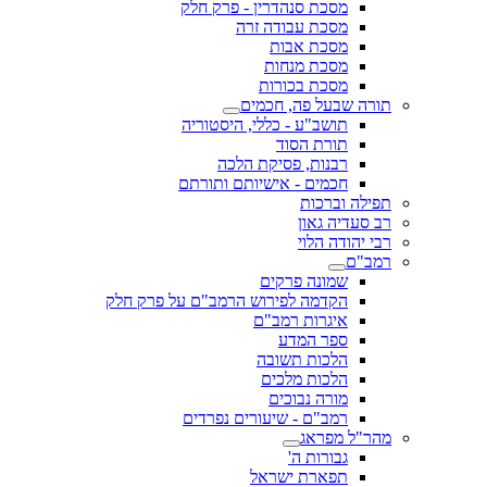
מסכת סנהדרין - פרק חלק
מסכת עבודה זרה
מסכת אבות
מסכת מנחות
מסכת בכורות
שבעל פה, חכמים
תושב"ע - כללי, היסטוריה
תורת הסוד
רבנות, פסיקת הלכה
חכמים - אישיותם ותורתם
 וברכות
דיה גאון
ודה הלוי
ם
שמונה פרקים
הקדמה לפירוש הרמב"ם על פרק חלק
איגרות רמב"ם
ספר המדע
הלכות תשובה
הלכות מלכים
מורה נבוכים
רמב"ם - שיעורים נפרדים
 מפראג
גבורות ה'
תפארת ישראל