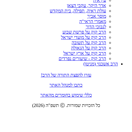
ה
יקר, עקבי הצאן
ראיה, תפילה, בית המקדש
אביך
 הראי"ה
 הדור
וק על פרשת שבוע
וק על מועדי ישראל
וק על תשובה
וק על הגאולה
וק על ארץ ישראל
וק - שיעורים נפרדים
מניטו)
עזרו להפצת התורה של הרב!
כתבו למנהל האתר
כללי שימוש בחומרים מהאתר
זכויות שמורות. Ⓒ תשפ"ה (2026)