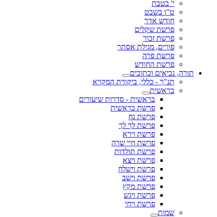
בת
שבט
אדר
 שקלים
זכור
, מגילת אסתר
 פרה
 החודש
ם וכתובים
- כללי, ביקורת המקרא
ית
בראשית - סדרות שיעורים
פרשת בראשית
פרשת נח
פרשת לך לך
פרשת וירא
פרשת חיי שרה
פרשת תולדות
פרשת ויצא
פרשת וישלח
פרשת וישב
פרשת מקץ
פרשת ויגש
פרשת ויחי