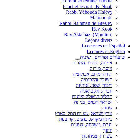
Homme et femme, fa
Israel et les nat., B
Rabbi Yéhouda H
Maimo
Rabbi Na'hman de Br
Rav 
Leçons d
Lecciones
Lecture
דים - שונות
, יסודות התורה
 מידות
ומדע, אבולוציה
 והלכותיה
, שפה, אותיות
 אקטואליה
 הגאולה וציונות
והגוים, בני נח
שראל, מצוות התל' בארץ
מקדש, כהנים, קורבנות
, משפחה, צניעות
, צמחונות