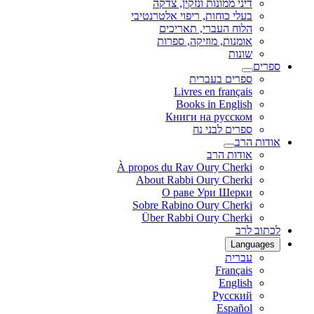
מונות ונזקין, צדקה
כוחות, ריפוי אלטרנטיבי
העברי, תאריכים
ת, מוזיקה, ספרות
 בעברית
Livres en fr
Books in En
Книги на ру
 לבני נח
 הרב
À propos du Rav Oury C
About Rabbi Oury C
О раве Ури Ш
Sobre Rabino Oury C
Über Rabbi Oury C
Fra
En
Рус
Es