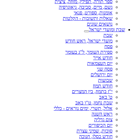
רה, תפילין, מזוזה, ציצית
יים, סביבה, גיאוגרפיה
ת, ספורט, פנאי
 ותשובות - הקלטות
ם שונים
ישראל
 ישראל, ראש חודש
 העומר, ל"ג בעומר
אייר
עצמאות
ני
ושלים
ת
תמוז
מוז, בין המצרים
ב
חמו, ט"ו באב
תשרי, ימים נוראים - כללי
השנה
דליה
כיפורים
, שמיני עצרת
כסלו, חנוכה