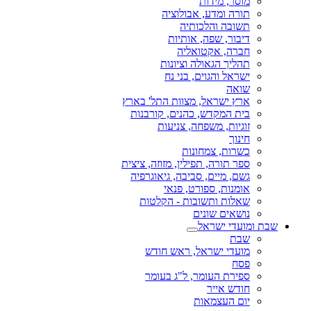
מוסר, מידות
תורה ומדע, אבולוציה
תשובה והלכותיה
דיבור, שפה, אותיות
חברה, אקטואליה
תהליך הגאולה וציונות
ישראל והגוים, בני נח
שואה
ארץ ישראל, מצוות התל' בארץ
בית המקדש, כהנים, קורבנות
זוגיות, משפחה, צניעות
חינוך
כשרות, צמחונות
ספר תורה, תפילין, מזוזה, ציצית
גשם, מיים, סביבה, גיאוגרפיה
אומנות, ספורט, פנאי
שאלות ותשובות - הקלטות
נושאים שונים
שבת ומועדי ישראל
שבת
מועדי ישראל, ראש חודש
פסח
ספירת העומר, ל"ג בעומר
חודש אייר
יום העצמאות