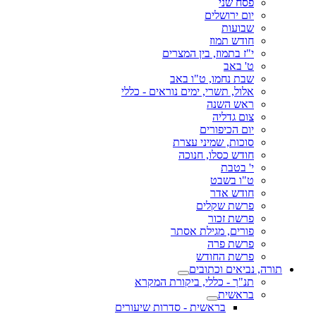
פסח שני
יום ירושלים
שבועות
חודש תמוז
י"ז בתמוז, בין המצרים
ט' באב
שבת נחמו, ט"ו באב
אלול, תשרי, ימים נוראים - כללי
ראש השנה
צום גדליה
יום הכיפורים
סוכות, שמיני עצרת
חודש כסלו, חנוכה
י' בטבת
ט"ו בשבט
חודש אדר
פרשת שקלים
פרשת זכור
פורים, מגילת אסתר
פרשת פרה
פרשת החודש
תורה, נביאים וכתובים
תנ"ך - כללי, ביקורת המקרא
בראשית
בראשית - סדרות שיעורים