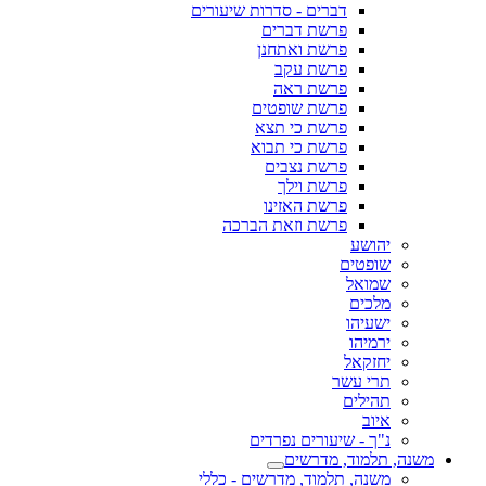
דברים - סדרות שיעורים
פרשת דברים
פרשת ואתחנן
פרשת עקב
פרשת ראה
פרשת שופטים
פרשת כי תצא
פרשת כי תבוא
פרשת נצבים
פרשת וילך
פרשת האזינו
פרשת וזאת הברכה
יהושע
שופטים
שמואל
מלכים
ישעיהו
ירמיהו
יחזקאל
תרי עשר
תהילים
איוב
נ"ך - שיעורים נפרדים
משנה, תלמוד, מדרשים
משנה, תלמוד, מדרשים - כללי