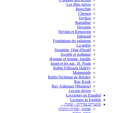
Les fêtes juives
Berechite
Chemot
Vayikra
Bamidbar
Devarim
Neviim et Ketouvim
Talmoud
Fondations du judaisme
La prière
Sionisme, l'état d'Israël
Société et politique
Homme et femme, famille
Israel et les nat., B. Noah
Rabbi Yéhouda Halévy
Maimonide
Rabbi Na'hman de Breslev
Rav Kook
(Rav Askenazi (Manitou
Leçons divers
Lecciones en Español
Lectures in English
שיעורים נפרדים - שונות
אמונה, יסודות התורה