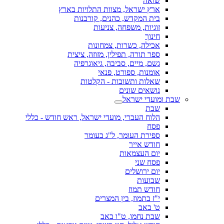
שואה
ארץ ישראל, מצוות התלויות בארץ
בית המקדש, כהנים, קורבנות
זוגיות, משפחה, צניעות
חינוך
אכילה, כשרות, צמחונות
ספר תורה, תפילין, מזוזה, ציצית
גשם, מיים, סביבה, גיאוגרפיה
אומנות, ספורט, פנאי
שאלות ותשובות - הקלטות
נושאים שונים
שבת ומועדי ישראל
שבת
הלוח העברי, מועדי ישראל, ראש חודש - כללי
פסח
ספירת העומר, ל"ג בעומר
חודש אייר
יום העצמאות
פסח שני
יום ירושלים
שבועות
חודש תמוז
י"ז בתמוז, בין המצרים
ט' באב
שבת נחמו, ט"ו באב