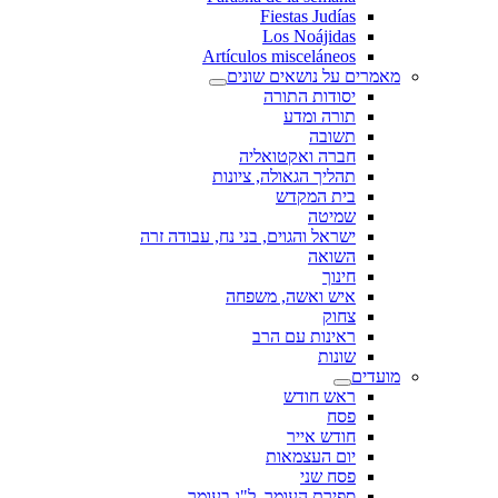
Fiestas Judías
Los Noájidas
Artículos misceláneos
מאמרים על נושאים שונים
יסודות התורה
תורה ומדע
תשובה
חברה ואקטואליה
תהליך הגאולה, ציונות
בית המקדש
שמיטה
ישראל והגוים, בני נח, עבודה זרה
השואה
חינוך
איש ואשה, משפחה
צחוק
ראינות עם הרב
שונות
מועדים
ראש חודש
פסח
חודש אייר
יום העצמאות
פסח שני
ספירת העומר, ל"ג בעומר