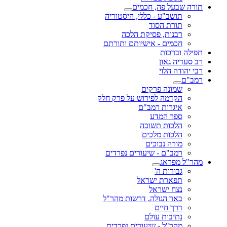
תורה שבעל פה, חכמים
תושב"ע - כללי, היסטוריה
תורת הסוד
רבנות, פסיקת הלכה
חכמים - אישיותם ותורתם
תפילה וברכות
רב סעדיה גאון
רבי יהודה הלוי
רמב"ם
שמונה פרקים
הקדמה לפירוש על פרק חלק
איגרות רמב"ם
ספר המדע
הלכות תשובה
הלכות מלכים
מורה נבוכים
רמב"ם - שיעורים נפרדים
מהר"ל מפראג
גבורות ה'
תפארת ישראל
נצח ישראל
באר הגולה, דרשות מהר"ל
דרך חיים
נתיבות עולם
מהר"ל - שיעורים נפרדים