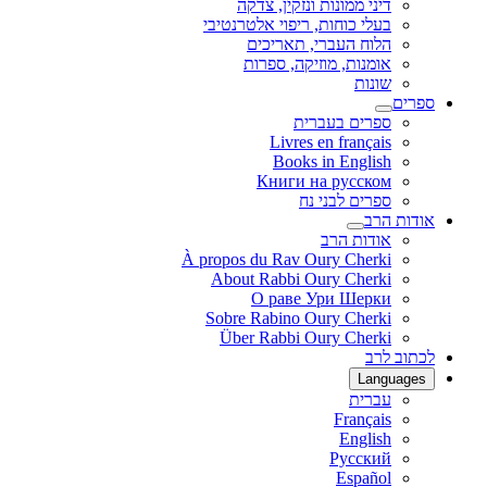
דיני ממונות ונזקין, צדקה
בעלי כוחות, ריפוי אלטרנטיבי
הלוח העברי, תאריכים
אומנות, מוזיקה, ספרות
שונות
ספרים
ספרים בעברית
Livres en français
Books in English
Книги на русском
ספרים לבני נח
אודות הרב
אודות הרב
À propos du Rav Oury Cherki
About Rabbi Oury Cherki
О раве Ури Шерки
Sobre Rabino Oury Cherki
Über Rabbi Oury Cherki
לכתוב לרב
Languages
עברית
Français
English
Русский
Español