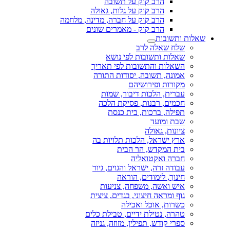
הרב קוק על תשובה
הרב קוק על גלות, גאולה
הרב קוק על חברה, מדינה, מלחמה
הרב קוק - מאמרים שונים
שאלות ותשובות
שלח שאלה לרב
שאלות ותשובות לפי נושא
השאלות והתשובות לפי תאריך
אמונה, תשובה, יסודות התורה
מקורות ופירושיהם
עברית, הלכות דיבור, שמות
חכמים, רבנות, פסיקת הלכה
תפילה, ברכות, בית כנסת
שבת ומועד
ציונות, גאולה
ארץ ישראל, הלכות תלויות בה
בית המקדש, הר הבית
חברה ואקטואליה
עבודה זרה, ישראל והגוים, גיור
חינוך, לימודים, הוראה
איש ואשה, משפחה, צניעות
גוף ומראה חיצוני, בגדים, ציצית
כשרות, אוכל ואכילה
טהרה, נטילת ידיים, טבילת כלים
ספרי קודש, תפילין, מזוזה, גניזה