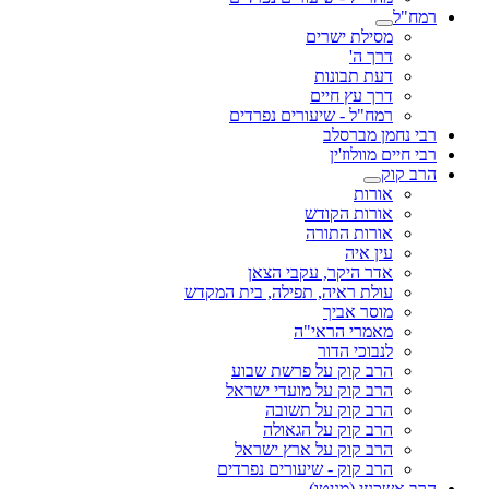
רמח"ל
מסילת ישרים
דרך ה'
דעת תבונות
דרך עץ חיים
רמח"ל - שיעורים נפרדים
רבי נחמן מברסלב
רבי חיים מוולוז'ין
הרב קוק
אורות
אורות הקודש
אורות התורה
עין איה
אדר היקר, עקבי הצאן
עולת ראיה, תפילה, בית המקדש
מוסר אביך
מאמרי הראי"ה
לנבוכי הדור
הרב קוק על פרשת שבוע
הרב קוק על מועדי ישראל
הרב קוק על תשובה
הרב קוק על הגאולה
הרב קוק על ארץ ישראל
הרב קוק - שיעורים נפרדים
הרב אשכנזי (מניטו)