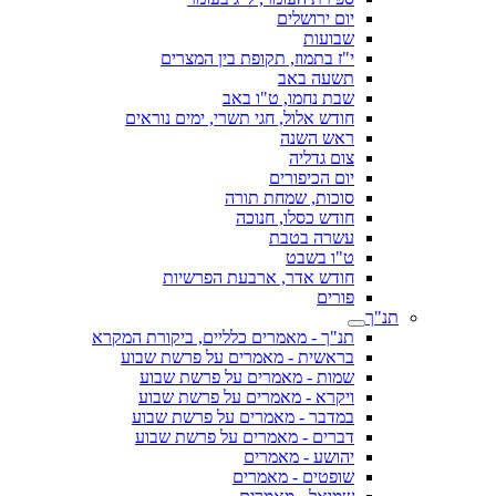
יום ירושלים
שבועות
י"ז בתמוז, תקופת בין המצרים
תשעה באב
שבת נחמו, ט"ו באב
חודש אלול, חגי תשרי, ימים נוראים
ראש השנה
צום גדליה
יום הכיפורים
סוכות, שמחת תורה
חודש כסלו, חנוכה
עשרה בטבת
ט"ו בשבט
חודש אדר, ארבעת הפרשיות
פורים
תנ"ך
תנ"ך - מאמרים כלליים, ביקורת המקרא
בראשית - מאמרים על פרשת שבוע
שמות - מאמרים על פרשת שבוע
ויקרא - מאמרים על פרשת שבוע
במדבר - מאמרים על פרשת שבוע
דברים - מאמרים על פרשת שבוע
יהושע - מאמרים
שופטים - מאמרים