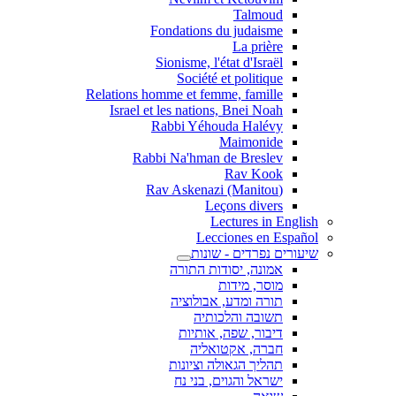
Talmoud
Fondations du judaisme
La prière
Sionisme, l'état d'Israël
Société et politique
Relations homme et femme, famille
Israel et les nations, Bnei Noah
Rabbi Yéhouda Halévy
Maimonide
Rabbi Na'hman de Breslev
Rav Kook
(Rav Askenazi (Manitou
Leçons divers
Lectures in English
Lecciones en Español
שיעורים נפרדים - שונות
אמונה, יסודות התורה
מוסר, מידות
תורה ומדע, אבולוציה
תשובה והלכותיה
דיבור, שפה, אותיות
חברה, אקטואליה
תהליך הגאולה וציונות
ישראל והגוים, בני נח