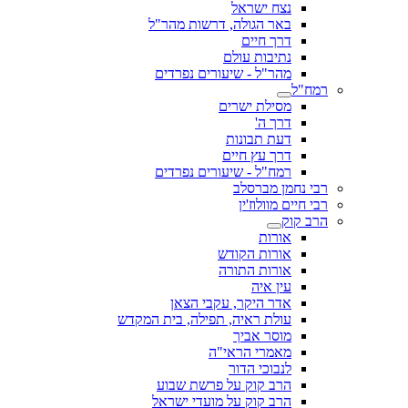
נצח ישראל
באר הגולה, דרשות מהר"ל
דרך חיים
נתיבות עולם
מהר"ל - שיעורים נפרדים
רמח"ל
מסילת ישרים
דרך ה'
דעת תבונות
דרך עץ חיים
רמח"ל - שיעורים נפרדים
רבי נחמן מברסלב
רבי חיים מוולוז'ין
הרב קוק
אורות
אורות הקודש
אורות התורה
עין איה
אדר היקר, עקבי הצאן
עולת ראיה, תפילה, בית המקדש
מוסר אביך
מאמרי הראי"ה
לנבוכי הדור
הרב קוק על פרשת שבוע
הרב קוק על מועדי ישראל