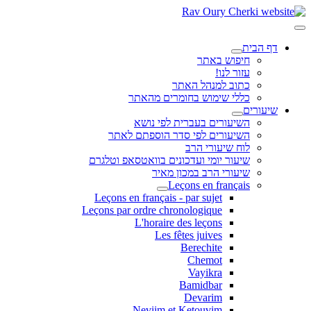
דף הבית
חיפוש באתר
עזור לנו!
כתוב למנהל האתר
כללי שימוש בחומרים מהאתר
שיעורים
השיעורים בעברית לפי נושא
השיעורים לפי סדר הוספתם לאתר
לוח שיעורי הרב
שיעור יומי ועדכונים בוואטסאפ וטלגרם
שיעורי הרב במכון מאיר
Leçons en français
Leçons en français - par sujet
Leçons par ordre chronologique
L'horaire des leçons
Les fêtes juives
Berechite
Chemot
Vayikra
Bamidbar
Devarim
Neviim et Ketouvim