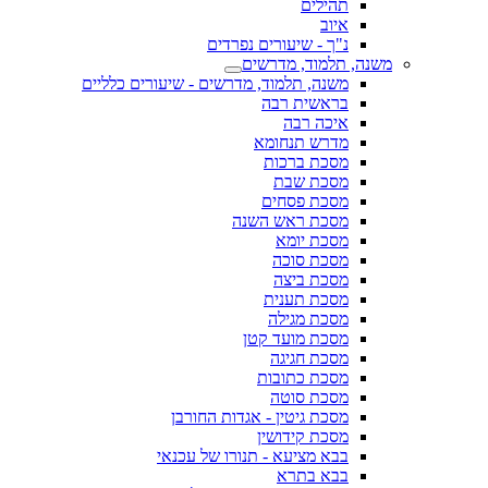
תהילים
איוב
נ"ך - שיעורים נפרדים
משנה, תלמוד, מדרשים
משנה, תלמוד, מדרשים - שיעורים כלליים
בראשית רבה
איכה רבה
מדרש תנחומא
מסכת ברכות
מסכת שבת
מסכת פסחים
מסכת ראש השנה
מסכת יומא
מסכת סוכה
מסכת ביצה
מסכת תענית
מסכת מגילה
מסכת מועד קטן
מסכת חגיגה
מסכת כתובות
מסכת סוטה
מסכת גיטין - אגדות החורבן
מסכת קידושין
בבא מציעא - תנורו של עכנאי
בבא בתרא