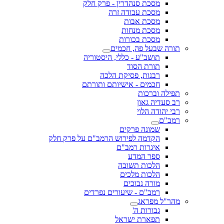
מסכת סנהדרין - פרק חלק
מסכת עבודה זרה
מסכת אבות
מסכת מנחות
מסכת בכורות
תורה שבעל פה, חכמים
תושב"ע - כללי, היסטוריה
תורת הסוד
רבנות, פסיקת הלכה
חכמים - אישיותם ותורתם
תפילה וברכות
רב סעדיה גאון
רבי יהודה הלוי
רמב"ם
שמונה פרקים
הקדמה לפירוש הרמב"ם על פרק חלק
איגרות רמב"ם
ספר המדע
הלכות תשובה
הלכות מלכים
מורה נבוכים
רמב"ם - שיעורים נפרדים
מהר"ל מפראג
גבורות ה'
תפארת ישראל