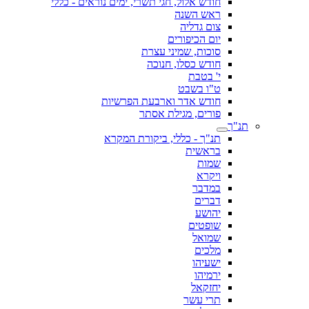
חודש אלול, חגי תשרי, ימים נוראים - כללי
ראש השנה
צום גדליה
יום הכיפורים
סוכות, שמיני עצרת
חודש כסלו, חנוכה
י' בטבת
ט"ו בשבט
חודש אדר וארבעת הפרשיות
פורים, מגילת אסתר
תנ"ך
תנ"ך - כללי, ביקורת המקרא
בראשית
שמות
ויקרא
במדבר
דברים
יהושע
שופטים
שמואל
מלכים
ישעיהו
ירמיהו
יחזקאל
תרי עשר