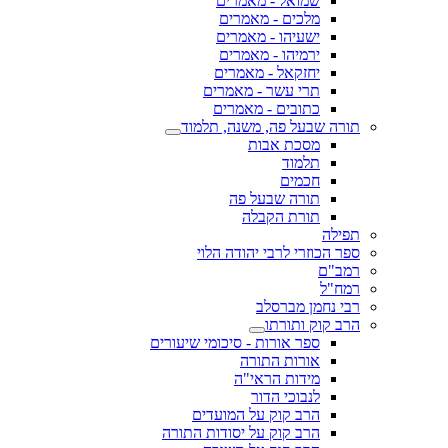
שמואל - מאמרים
מלכים - מאמרים
ישעיהו - מאמרים
ירמיהו - מאמרים
יחזקאל - מאמרים
תרי עשר - מאמרים
כתובים - מאמרים
תורה שבעל פה, משנה, תלמוד
מסכת אבות
תלמוד
חכמים
תורה שבעל פה
תורת הקבלה
תפילה
ספר הכוזרי לרבי יהודה הלוי
רמב"ם
רמח"ל
רבי נחמן מברסלב
הרב קוק ותורתו
ספר אורות - סיכומי שיעורים
אורות התורה
מידות הראי"ה
לנבוכי הדור
הרב קוק על המועדים
הרב קוק על יסודות התורה