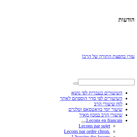
הודעות
עזרו בהפצת התורה של הרב!
השיעורים בעברית לפי נושא
השיעורים לפי סדר הוספתם לאתר
לוח שיעורי הרב
שיעור יומי בוואטסאפ וטלגרם
שיעורי הרב במכון מאיר
Leçons en français
Leçons par sujet
.Leçons par ordre chron
L'horaire des leçons