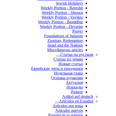
Jewish Holidays
Weekly Portion - Bereshit
Weekly Portion - Shemot
Weekly Portion - Vayikra
Weekly Portion - Bemidbar
Weekly Portion - Devarim
Prayer
Foundations of Judaism
Zionism, Redemption
Israel and the Nations
Miscellaneous articles
Статьи на русском
Статьи по темам
Новые статьи
Еврейские даты и праздники
Недельная глава
Основы иудаизма
Актуалия
Ноахиды
Разное
Artikel auf deutsch
Artículos en Español
Artículos por tema
Artículos nuevos
Parashá de la semana