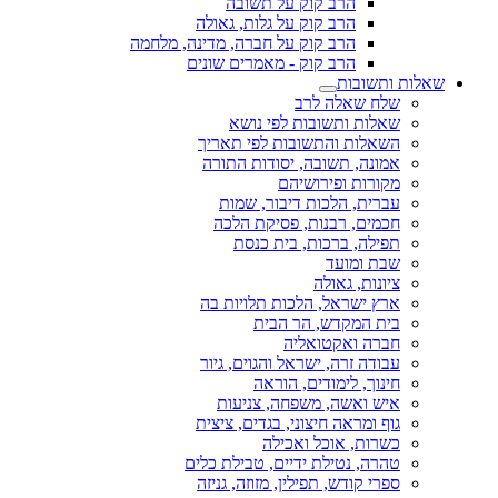
הרב קוק על תשובה
הרב קוק על גלות, גאולה
הרב קוק על חברה, מדינה, מלחמה
הרב קוק - מאמרים שונים
שאלות ותשובות
שלח שאלה לרב
שאלות ותשובות לפי נושא
השאלות והתשובות לפי תאריך
אמונה, תשובה, יסודות התורה
מקורות ופירושיהם
עברית, הלכות דיבור, שמות
חכמים, רבנות, פסיקת הלכה
תפילה, ברכות, בית כנסת
שבת ומועד
ציונות, גאולה
ארץ ישראל, הלכות תלויות בה
בית המקדש, הר הבית
חברה ואקטואליה
עבודה זרה, ישראל והגוים, גיור
חינוך, לימודים, הוראה
איש ואשה, משפחה, צניעות
גוף ומראה חיצוני, בגדים, ציצית
כשרות, אוכל ואכילה
טהרה, נטילת ידיים, טבילת כלים
ספרי קודש, תפילין, מזוזה, גניזה