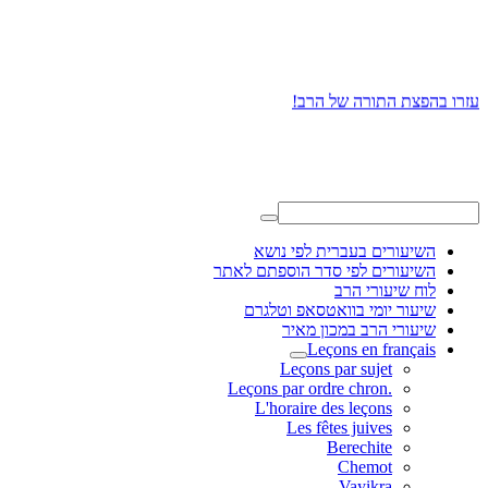
עזרו בהפצת התורה של הרב!
השיעורים בעברית לפי נושא
השיעורים לפי סדר הוספתם לאתר
לוח שיעורי הרב
שיעור יומי בוואטסאפ וטלגרם
שיעורי הרב במכון מאיר
Leçons en français
Leçons par sujet
.Leçons par ordre chron
L'horaire des leçons
Les fêtes juives
Berechite
Chemot
Vayikra