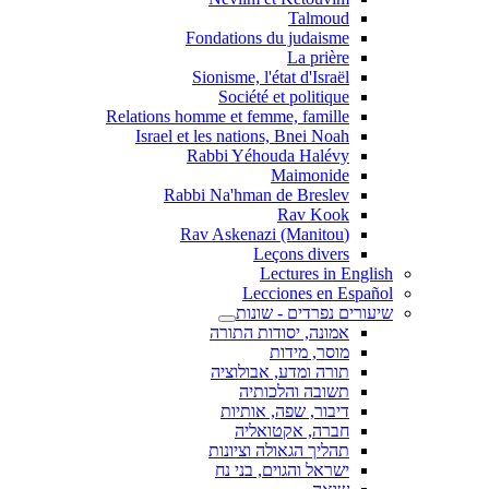
Talmoud
Fondations du judaisme
La prière
Sionisme, l'état d'Israël
Société et politique
Relations homme et femme, famille
Israel et les nations, Bnei Noah
Rabbi Yéhouda Halévy
Maimonide
Rabbi Na'hman de Breslev
Rav Kook
(Rav Askenazi (Manitou
Leçons divers
Lectures in English
Lecciones en Español
שיעורים נפרדים - שונות
אמונה, יסודות התורה
מוסר, מידות
תורה ומדע, אבולוציה
תשובה והלכותיה
דיבור, שפה, אותיות
חברה, אקטואליה
תהליך הגאולה וציונות
ישראל והגוים, בני נח