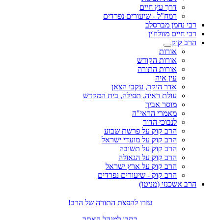
דרך עץ חיים
רמח"ל - שיעורים נפרדים
רבי נחמן מברסלב
רבי חיים מוולוז'ין
הרב קוק
אורות
אורות הקודש
אורות התורה
עין איה
אדר היקר, עקבי הצאן
עולת ראיה, תפילה, בית המקדש
מוסר אביך
מאמרי הראי"ה
לנבוכי הדור
הרב קוק על פרשת שבוע
הרב קוק על מועדי ישראל
הרב קוק על תשובה
הרב קוק על הגאולה
הרב קוק על ארץ ישראל
הרב קוק - שיעורים נפרדים
הרב אשכנזי (מניטו)
עזרו להפצת התורה של הרב!
כתבו למנהל האתר