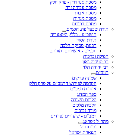
מסכת סנהדרין - פרק חלק
מסכת עבודה זרה
מסכת אבות
מסכת מנחות
מסכת בכורות
תורה שבעל פה, חכמים
תושב"ע - כללי, היסטוריה
תורת הסוד
רבנות, פסיקת הלכה
חכמים - אישיותם ותורתם
תפילה וברכות
רב סעדיה גאון
רבי יהודה הלוי
רמב"ם
שמונה פרקים
הקדמה לפירוש הרמב"ם על פרק חלק
איגרות רמב"ם
ספר המדע
הלכות תשובה
הלכות מלכים
מורה נבוכים
רמב"ם - שיעורים נפרדים
מהר"ל מפראג
גבורות ה'
תפארת ישראל