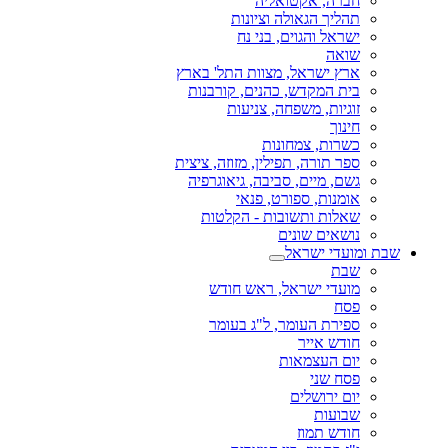
חברה, אקטואליה
תהליך הגאולה וציונות
ישראל והגוים, בני נח
שואה
ארץ ישראל, מצוות התל' בארץ
בית המקדש, כהנים, קורבנות
זוגיות, משפחה, צניעות
חינוך
כשרות, צמחונות
ספר תורה, תפילין, מזוזה, ציצית
גשם, מיים, סביבה, גיאוגרפיה
אומנות, ספורט, פנאי
שאלות ותשובות - הקלטות
נושאים שונים
שבת ומועדי ישראל
שבת
מועדי ישראל, ראש חודש
פסח
ספירת העומר, ל"ג בעומר
חודש אייר
יום העצמאות
פסח שני
יום ירושלים
שבועות
חודש תמוז