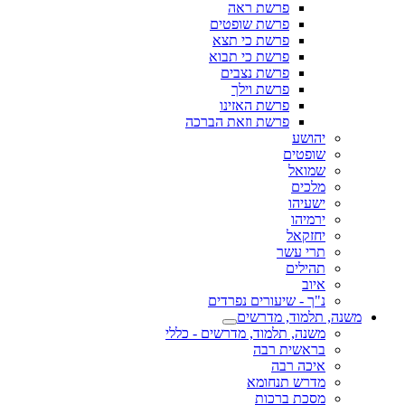
פרשת ראה
פרשת שופטים
פרשת כי תצא
פרשת כי תבוא
פרשת נצבים
פרשת וילך
פרשת האזינו
פרשת וזאת הברכה
יהושע
שופטים
שמואל
מלכים
ישעיהו
ירמיהו
יחזקאל
תרי עשר
תהילים
איוב
נ"ך - שיעורים נפרדים
משנה, תלמוד, מדרשים
משנה, תלמוד, מדרשים - כללי
בראשית רבה
איכה רבה
מדרש תנחומא
מסכת ברכות