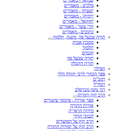
שמואל - מאמרים
מלכים - מאמרים
ישעיהו - מאמרים
ירמיהו - מאמרים
יחזקאל - מאמרים
תרי עשר - מאמרים
כתובים - מאמרים
תורה שבעל פה, משנה, תלמוד
מסכת אבות
תלמוד
חכמים
תורה שבעל פה
תורת הקבלה
תפילה
ספר הכוזרי לרבי יהודה הלוי
רמב"ם
רמח"ל
רבי נחמן מברסלב
הרב קוק ותורתו
ספר אורות - סיכומי שיעורים
אורות התורה
מידות הראי"ה
לנבוכי הדור
הרב קוק על המועדים
הרב קוק על יסודות התורה