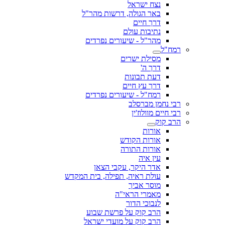
נצח ישראל
באר הגולה, דרשות מהר"ל
דרך חיים
נתיבות עולם
מהר"ל - שיעורים נפרדים
רמח"ל
מסילת ישרים
דרך ה'
דעת תבונות
דרך עץ חיים
רמח"ל - שיעורים נפרדים
רבי נחמן מברסלב
רבי חיים מוולוז'ין
הרב קוק
אורות
אורות הקודש
אורות התורה
עין איה
אדר היקר, עקבי הצאן
עולת ראיה, תפילה, בית המקדש
מוסר אביך
מאמרי הראי"ה
לנבוכי הדור
הרב קוק על פרשת שבוע
הרב קוק על מועדי ישראל