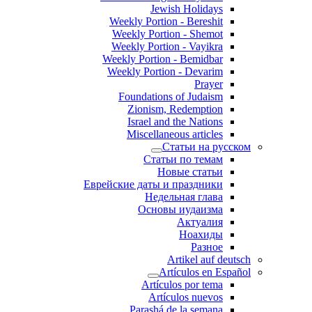
Jewish Holidays
Weekly Portion - Bereshit
Weekly Portion - Shemot
Weekly Portion - Vayikra
Weekly Portion - Bemidbar
Weekly Portion - Devarim
Prayer
Foundations of Judaism
Zionism, Redemption
Israel and the Nations
Miscellaneous articles
Статьи на русском
Статьи по темам
Новые статьи
Еврейские даты и праздники
Недельная глава
Основы иудаизма
Актуалия
Ноахиды
Разное
Artikel auf deutsch
Artículos en Español
Artículos por tema
Artículos nuevos
Parashá de la semana