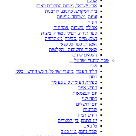
שואה
ארץ ישראל, מצוות התלויות בארץ
בית המקדש, כהנים, קורבנות
זוגיות, משפחה, צניעות
חינוך
אכילה, כשרות, צמחונות
ספר תורה, תפילין, מזוזה, ציצית
גשם, מיים, סביבה, גיאוגרפיה
אומנות, ספורט, פנאי
שאלות ותשובות - הקלטות
נושאים שונים
שבת ומועדי ישראל
שבת
הלוח העברי, מועדי ישראל, ראש חודש - כללי
פסח
ספירת העומר, ל"ג בעומר
חודש אייר
יום העצמאות
פסח שני
יום ירושלים
שבועות
חודש תמוז
י"ז בתמוז, בין המצרים
ט' באב
שבת נחמו, ט"ו באב