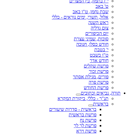
י"ז בתמוז, בין המצרים
ט' באב
שבת נחמו, ט"ו באב
אלול, תשרי, ימים נוראים - כללי
ראש השנה
צום גדליה
יום הכיפורים
סוכות, שמיני עצרת
חודש כסלו, חנוכה
י' בטבת
ט"ו בשבט
חודש אדר
פרשת שקלים
פרשת זכור
פורים, מגילת אסתר
פרשת פרה
פרשת החודש
תורה, נביאים וכתובים
תנ"ך - כללי, ביקורת המקרא
בראשית
בראשית - סדרות שיעורים
פרשת בראשית
פרשת נח
פרשת לך לך
פרשת וירא