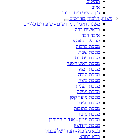
תהילים
איוב
נ"ך - שיעורים נפרדים
משנה, תלמוד, מדרשים
משנה, תלמוד, מדרשים - שיעורים כלליים
בראשית רבה
איכה רבה
מדרש תנחומא
מסכת ברכות
מסכת שבת
מסכת פסחים
מסכת ראש השנה
מסכת יומא
מסכת סוכה
מסכת ביצה
מסכת תענית
מסכת מגילה
מסכת מועד קטן
מסכת חגיגה
מסכת כתובות
מסכת סוטה
מסכת גיטין - אגדות החורבן
מסכת קידושין
בבא מציעא - תנורו של עכנאי
בבא בתרא