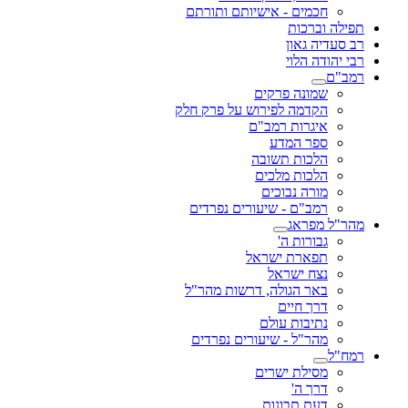
חכמים - אישיותם ותורתם
תפילה וברכות
רב סעדיה גאון
רבי יהודה הלוי
רמב"ם
שמונה פרקים
הקדמה לפירוש על פרק חלק
איגרות רמב"ם
ספר המדע
הלכות תשובה
הלכות מלכים
מורה נבוכים
רמב"ם - שיעורים נפרדים
מהר"ל מפראג
גבורות ה'
תפארת ישראל
נצח ישראל
באר הגולה, דרשות מהר"ל
דרך חיים
נתיבות עולם
מהר"ל - שיעורים נפרדים
רמח"ל
מסילת ישרים
דרך ה'
דעת תבונות