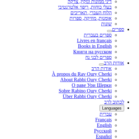
דיני ממונות ונזקין, צדקה
בעלי כוחות, ריפוי אלטרנטיבי
הלוח העברי, תאריכים
אומנות, מוזיקה, ספרות
שונות
ספרים
ספרים בעברית
Livres en français
Books in English
Книги на русском
ספרים לבני נח
אודות הרב
אודות הרב
À propos du Rav Oury Cherki
About Rabbi Oury Cherki
О раве Ури Шерки
Sobre Rabino Oury Cherki
Über Rabbi Oury Cherki
לכתוב לרב
Languages
עברית
Français
English
Русский
Español