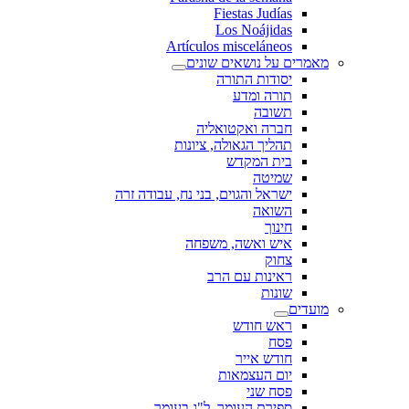
Fiestas Judías
Los Noájidas
Artículos misceláneos
מאמרים על נושאים שונים
יסודות התורה
תורה ומדע
תשובה
חברה ואקטואליה
תהליך הגאולה, ציונות
בית המקדש
שמיטה
ישראל והגוים, בני נח, עבודה זרה
השואה
חינוך
איש ואשה, משפחה
צחוק
ראינות עם הרב
שונות
מועדים
ראש חודש
פסח
חודש אייר
יום העצמאות
פסח שני
ספירת העומר, ל"ג בעומר