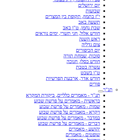
יום ירושלים
שבועות
י"ז בתמוז, תקופת בין המצרים
תשעה באב
שבת נחמו, ט"ו באב
חודש אלול, חגי תשרי, ימים נוראים
ראש השנה
צום גדליה
יום הכיפורים
סוכות, שמחת תורה
חודש כסלו, חנוכה
עשרה בטבת
ט"ו בשבט
חודש אדר, ארבעת הפרשיות
פורים
תנ"ך
תנ"ך - מאמרים כלליים, ביקורת המקרא
בראשית - מאמרים על פרשת שבוע
שמות - מאמרים על פרשת שבוע
ויקרא - מאמרים על פרשת שבוע
במדבר - מאמרים על פרשת שבוע
דברים - מאמרים על פרשת שבוע
יהושע - מאמרים
שופטים - מאמרים