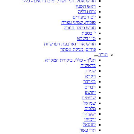
חודש אלול, חגי תשרי, ימים נוראים - כללי
ראש השנה
צום גדליה
יום הכיפורים
סוכות, שמיני עצרת
חודש כסלו, חנוכה
י' בטבת
ט"ו בשבט
חודש אדר וארבעת הפרשיות
פורים, מגילת אסתר
תנ"ך
תנ"ך - כללי, ביקורת המקרא
בראשית
שמות
ויקרא
במדבר
דברים
יהושע
שופטים
שמואל
מלכים
ישעיהו
ירמיהו
יחזקאל
תרי עשר