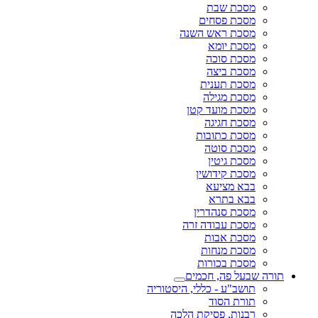
מסכת שבת
מסכת פסחים
מסכת ראש השנה
מסכת יומא
מסכת סוכה
מסכת ביצה
מסכת תענית
מסכת מגילה
מסכת מועד קטן
מסכת חגיגה
מסכת כתובות
מסכת סוטה
מסכת גיטין
מסכת קידושין
בבא מציעא
בבא בתרא
מסכת סנהדרין
מסכת עבודה זרה
מסכת אבות
מסכת מנחות
מסכת בכורות
תורה שבעל פה, חכמים
תושב"ע - כללי, היסטוריה
תורת הסוד
רבנות, פסיקת הלכה