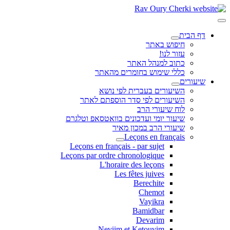
דף הבית
חיפוש באתר
עזור לנו!
כתוב למנהל האתר
כללי שימוש בחומרים מהאתר
שיעורים
השיעורים בעברית לפי נושא
השיעורים לפי סדר הוספתם לאתר
לוח שיעורי הרב
שיעור יומי ועדכונים בוואטסאפ וטלגרם
שיעורי הרב במכון מאיר
Leçons en français
Leçons en français - par sujet
Leçons par ordre chronologique
L'horaire des leçons
Les fêtes juives
Berechite
Chemot
Vayikra
Bamidbar
Devarim
Neviim et Ketouvim