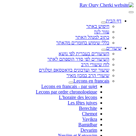
דף הבית
חיפוש באתר
עזור לנו!
כתוב למנהל האתר
כללי שימוש בחומרים מהאתר
שיעורים
השיעורים בעברית לפי נושא
השיעורים לפי סדר הוספתם לאתר
לוח שיעורי הרב
שיעור יומי ועדכונים בוואטסאפ וטלגרם
שיעורי הרב במכון מאיר
Leçons en français
Leçons en français - par sujet
Leçons par ordre chronologique
L'horaire des leçons
Les fêtes juives
Berechite
Chemot
Vayikra
Bamidbar
Devarim
Neviim et Ketouvim