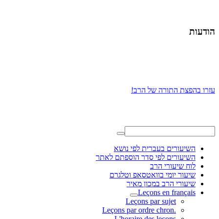
הודעות
עזרו בהפצת התורה של הרב!
השיעורים בעברית לפי נושא
השיעורים לפי סדר הוספתם לאתר
לוח שיעורי הרב
שיעור יומי בוואטסאפ וטלגרם
שיעורי הרב במכון מאיר
Leçons en français
Leçons par sujet
.Leçons par ordre chron
L'horaire des leçons