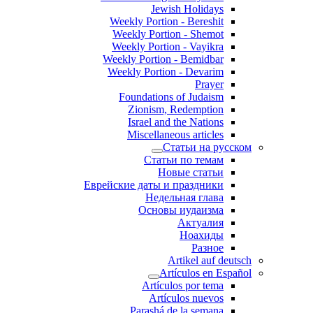
Jewish Holidays
Weekly Portion - Bereshit
Weekly Portion - Shemot
Weekly Portion - Vayikra
Weekly Portion - Bemidbar
Weekly Portion - Devarim
Prayer
Foundations of Judaism
Zionism, Redemption
Israel and the Nations
Miscellaneous articles
Статьи на русском
Статьи по темам
Новые статьи
Еврейские даты и праздники
Недельная глава
Основы иудаизма
Актуалия
Ноахиды
Разное
Artikel auf deutsch
Artículos en Español
Artículos por tema
Artículos nuevos
Parashá de la semana