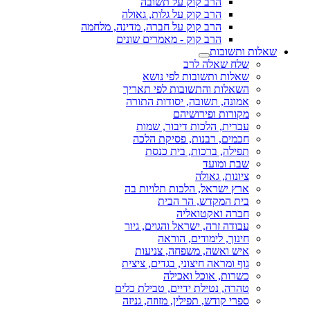
הרב קוק על תשובה
הרב קוק על גלות, גאולה
הרב קוק על חברה, מדינה, מלחמה
הרב קוק - מאמרים שונים
שאלות ותשובות
שלח שאלה לרב
שאלות ותשובות לפי נושא
השאלות והתשובות לפי תאריך
אמונה, תשובה, יסודות התורה
מקורות ופירושיהם
עברית, הלכות דיבור, שמות
חכמים, רבנות, פסיקת הלכה
תפילה, ברכות, בית כנסת
שבת ומועד
ציונות, גאולה
ארץ ישראל, הלכות תלויות בה
בית המקדש, הר הבית
חברה ואקטואליה
עבודה זרה, ישראל והגוים, גיור
חינוך, לימודים, הוראה
איש ואשה, משפחה, צניעות
גוף ומראה חיצוני, בגדים, ציצית
כשרות, אוכל ואכילה
טהרה, נטילת ידיים, טבילת כלים
ספרי קודש, תפילין, מזוזה, גניזה