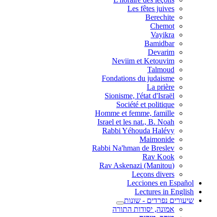
Les fêtes juives
Berechite
Chemot
Vayikra
Bamidbar
Devarim
Neviim et Ketouvim
Talmoud
Fondations du judaisme
La prière
Sionisme, l'état d'Israël
Société et politique
Homme et femme, famille
Israel et les nat., B. Noah
Rabbi Yéhouda Halévy
Maimonide
Rabbi Na'hman de Breslev
Rav Kook
(Rav Askenazi (Manitou
Leçons divers
Lecciones en Español
Lectures in English
שיעורים נפרדים - שונות
אמונה, יסודות התורה