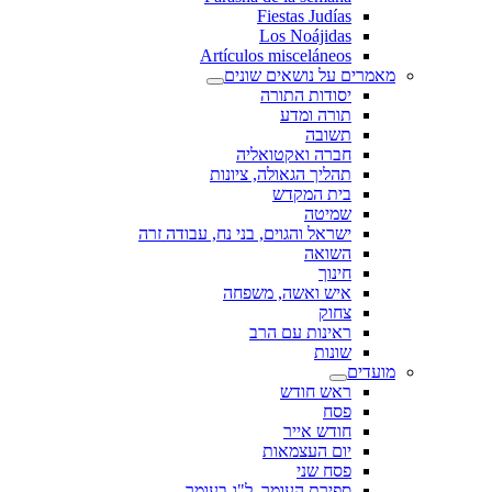
Fiestas Judías
Los Noájidas
Artículos misceláneos
מאמרים על נושאים שונים
יסודות התורה
תורה ומדע
תשובה
חברה ואקטואליה
תהליך הגאולה, ציונות
בית המקדש
שמיטה
ישראל והגוים, בני נח, עבודה זרה
השואה
חינוך
איש ואשה, משפחה
צחוק
ראינות עם הרב
שונות
מועדים
ראש חודש
פסח
חודש אייר
יום העצמאות
פסח שני
ספירת העומר, ל"ג בעומר