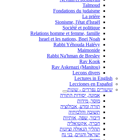
Talmoud
Fondations du judaisme
La prière
Sionisme, l'état d'Israël
Société et politique
Relations homme et femme, famille
Israel et les nations, Bnei Noah
Rabbi Yéhouda Halévy
Maimonide
Rabbi Na'hman de Breslev
Rav Kook
(Rav Askenazi (Manitou
Leçons divers
Lectures in English
Lecciones en Español
שיעורים נפרדים - שונות
אמונה, יסודות התורה
מוסר, מידות
תורה ומדע, אבולוציה
תשובה והלכותיה
דיבור, שפה, אותיות
חברה, אקטואליה
תהליך הגאולה וציונות
ישראל והגוים, בני נח