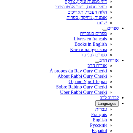
דיני ממונות ונזקין, צדקה
בעלי כוחות, ריפוי אלטרנטיבי
הלוח העברי, תאריכים
אומנות, מוזיקה, ספרות
שונות
ספרים
ספרים בעברית
Livres en français
Books in English
Книги на русском
ספרים לבני נח
אודות הרב
אודות הרב
À propos du Rav Oury Cherki
About Rabbi Oury Cherki
О раве Ури Шерки
Sobre Rabino Oury Cherki
Über Rabbi Oury Cherki
לכתוב לרב
Languages
עברית
Français
English
Русский
Español