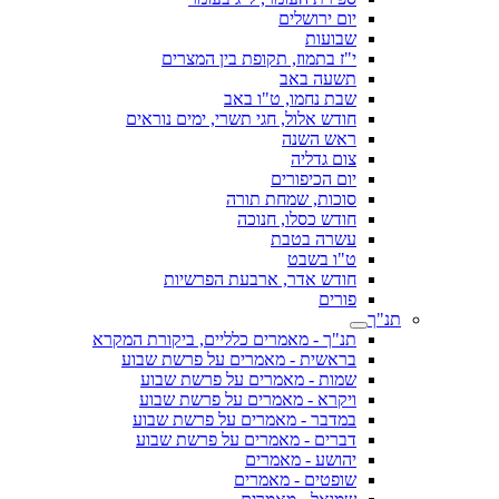
יום ירושלים
שבועות
י"ז בתמוז, תקופת בין המצרים
תשעה באב
שבת נחמו, ט"ו באב
חודש אלול, חגי תשרי, ימים נוראים
ראש השנה
צום גדליה
יום הכיפורים
סוכות, שמחת תורה
חודש כסלו, חנוכה
עשרה בטבת
ט"ו בשבט
חודש אדר, ארבעת הפרשיות
פורים
תנ"ך
תנ"ך - מאמרים כלליים, ביקורת המקרא
בראשית - מאמרים על פרשת שבוע
שמות - מאמרים על פרשת שבוע
ויקרא - מאמרים על פרשת שבוע
במדבר - מאמרים על פרשת שבוע
דברים - מאמרים על פרשת שבוע
יהושע - מאמרים
שופטים - מאמרים