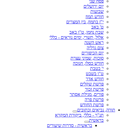
פסח שני
יום ירושלים
שבועות
חודש תמוז
י"ז בתמוז, בין המצרים
ט' באב
שבת נחמו, ט"ו באב
אלול, תשרי, ימים נוראים - כללי
ראש השנה
צום גדליה
יום הכיפורים
סוכות, שמיני עצרת
חודש כסלו, חנוכה
י' בטבת
ט"ו בשבט
חודש אדר
פרשת שקלים
פרשת זכור
פורים, מגילת אסתר
פרשת פרה
פרשת החודש
תורה, נביאים וכתובים
תנ"ך - כללי, ביקורת המקרא
בראשית
בראשית - סדרות שיעורים