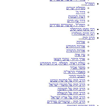
רמח"ל
מסילת ישרים
דרך ה'
דעת תבונות
דרך עץ חיים
רמח"ל - שיעורים נפרדים
רבי נחמן מברסלב
רבי חיים מוולוז'ין
הרב קוק
אורות
אורות הקודש
אורות התורה
עין איה
אדר היקר, עקבי הצאן
עולת ראיה, תפילה, בית המקדש
מוסר אביך
מאמרי הראי"ה
לנבוכי הדור
הרב קוק על פרשת שבוע
הרב קוק על מועדי ישראל
הרב קוק על תשובה
הרב קוק על הגאולה
הרב קוק על ארץ ישראל
הרב קוק - שיעורים נפרדים
הרב אשכנזי (מניטו)