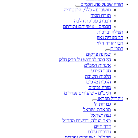
תורה שבעל פה, חכמים
תושב"ע - כללי, היסטוריה
תורת הסוד
רבנות, פסיקת הלכה
חכמים - אישיותם ותורתם
תפילה וברכות
רב סעדיה גאון
רבי יהודה הלוי
רמב"ם
שמונה פרקים
הקדמה לפירוש על פרק חלק
איגרות רמב"ם
ספר המדע
הלכות תשובה
הלכות מלכים
מורה נבוכים
רמב"ם - שיעורים נפרדים
מהר"ל מפראג
גבורות ה'
תפארת ישראל
נצח ישראל
באר הגולה, דרשות מהר"ל
דרך חיים
נתיבות עולם
מהר"ל - שיעורים נפרדים