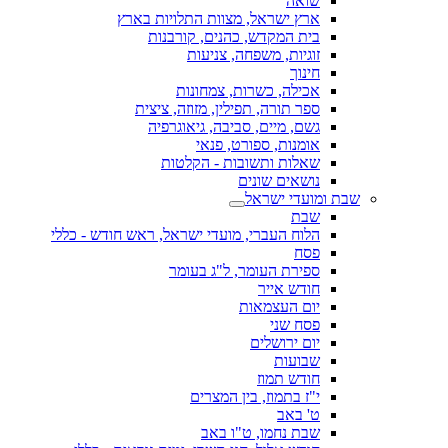
שואה
ארץ ישראל, מצוות התלויות בארץ
בית המקדש, כהנים, קורבנות
זוגיות, משפחה, צניעות
חינוך
אכילה, כשרות, צמחונות
ספר תורה, תפילין, מזוזה, ציצית
גשם, מיים, סביבה, גיאוגרפיה
אומנות, ספורט, פנאי
שאלות ותשובות - הקלטות
נושאים שונים
שבת ומועדי ישראל
שבת
הלוח העברי, מועדי ישראל, ראש חודש - כללי
פסח
ספירת העומר, ל"ג בעומר
חודש אייר
יום העצמאות
פסח שני
יום ירושלים
שבועות
חודש תמוז
י"ז בתמוז, בין המצרים
ט' באב
שבת נחמו, ט"ו באב