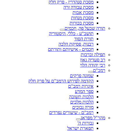
מסכת סנהדרין - פרק חלק
מסכת עבודה זרה
מסכת אבות
מסכת מנחות
מסכת בכורות
תורה שבעל פה, חכמים
תושב"ע - כללי, היסטוריה
תורת הסוד
רבנות, פסיקת הלכה
חכמים - אישיותם ותורתם
תפילה וברכות
רב סעדיה גאון
רבי יהודה הלוי
רמב"ם
שמונה פרקים
הקדמה לפירוש הרמב"ם על פרק חלק
איגרות רמב"ם
ספר המדע
הלכות תשובה
הלכות מלכים
מורה נבוכים
רמב"ם - שיעורים נפרדים
מהר"ל מפראג
גבורות ה'
תפארת ישראל