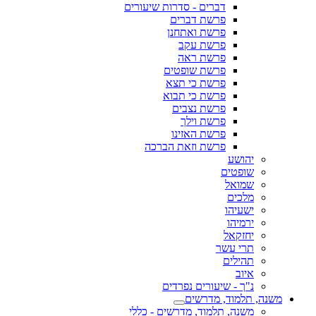
דברים - סדרות שיעורים
פרשת דברים
פרשת ואתחנן
פרשת עקב
פרשת ראה
פרשת שופטים
פרשת כי תצא
פרשת כי תבוא
פרשת נצבים
פרשת וילך
פרשת האזינו
פרשת וזאת הברכה
יהושע
שופטים
שמואל
מלכים
ישעיהו
ירמיהו
יחזקאל
תרי עשר
תהילים
איוב
נ"ך - שיעורים נפרדים
משנה, תלמוד, מדרשים
משנה, תלמוד, מדרשים - כללי