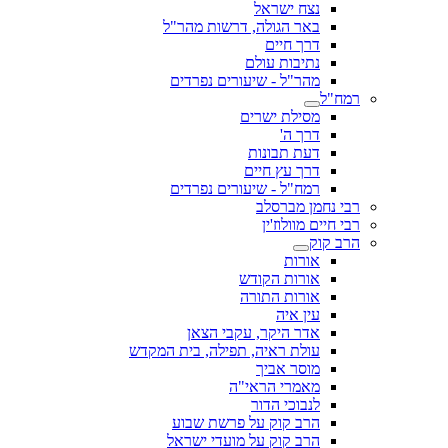
נצח ישראל
באר הגולה, דרשות מהר"ל
דרך חיים
נתיבות עולם
מהר"ל - שיעורים נפרדים
רמח"ל
מסילת ישרים
דרך ה'
דעת תבונות
דרך עץ חיים
רמח"ל - שיעורים נפרדים
רבי נחמן מברסלב
רבי חיים מוולוז'ין
הרב קוק
אורות
אורות הקודש
אורות התורה
עין איה
אדר היקר, עקבי הצאן
עולת ראיה, תפילה, בית המקדש
מוסר אביך
מאמרי הראי"ה
לנבוכי הדור
הרב קוק על פרשת שבוע
הרב קוק על מועדי ישראל