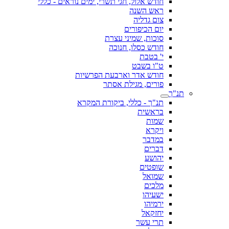
חודש אלול, חגי תשרי, ימים נוראים - כללי
ראש השנה
צום גדליה
יום הכיפורים
סוכות, שמיני עצרת
חודש כסלו, חנוכה
י' בטבת
ט"ו בשבט
חודש אדר וארבעת הפרשיות
פורים, מגילת אסתר
תנ"ך
תנ"ך - כללי, ביקורת המקרא
בראשית
שמות
ויקרא
במדבר
דברים
יהושע
שופטים
שמואל
מלכים
ישעיהו
ירמיהו
יחזקאל
תרי עשר