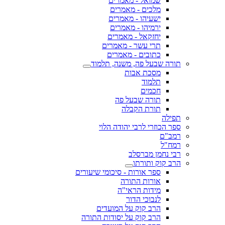
שמואל - מאמרים
מלכים - מאמרים
ישעיהו - מאמרים
ירמיהו - מאמרים
יחזקאל - מאמרים
תרי עשר - מאמרים
כתובים - מאמרים
תורה שבעל פה, משנה, תלמוד
מסכת אבות
תלמוד
חכמים
תורה שבעל פה
תורת הקבלה
תפילה
ספר הכוזרי לרבי יהודה הלוי
רמב"ם
רמח"ל
רבי נחמן מברסלב
הרב קוק ותורתו
ספר אורות - סיכומי שיעורים
אורות התורה
מידות הראי"ה
לנבוכי הדור
הרב קוק על המועדים
הרב קוק על יסודות התורה