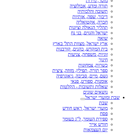
מוסר, מידות
תורה ומדע, אבולוציה
תשובה והלכותיה
דיבור, שפה, אותיות
חברה, אקטואליה
תהליך הגאולה וציונות
ישראל והגוים, בני נח
שואה
ארץ ישראל, מצוות התל' בארץ
בית המקדש, כהנים, קורבנות
זוגיות, משפחה, צניעות
חינוך
כשרות, צמחונות
ספר תורה, תפילין, מזוזה, ציצית
גשם, מיים, סביבה, גיאוגרפיה
אומנות, ספורט, פנאי
שאלות ותשובות - הקלטות
נושאים שונים
שבת ומועדי ישראל
שבת
מועדי ישראל, ראש חודש
פסח
ספירת העומר, ל"ג בעומר
חודש אייר
יום העצמאות