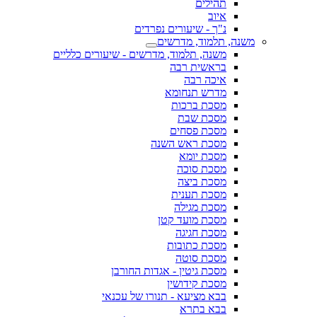
תהילים
איוב
נ"ך - שיעורים נפרדים
משנה, תלמוד, מדרשים
משנה, תלמוד, מדרשים - שיעורים כלליים
בראשית רבה
איכה רבה
מדרש תנחומא
מסכת ברכות
מסכת שבת
מסכת פסחים
מסכת ראש השנה
מסכת יומא
מסכת סוכה
מסכת ביצה
מסכת תענית
מסכת מגילה
מסכת מועד קטן
מסכת חגיגה
מסכת כתובות
מסכת סוטה
מסכת גיטין - אגדות החורבן
מסכת קידושין
בבא מציעא - תנורו של עכנאי
בבא בתרא