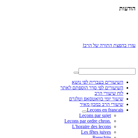
הודעות
עזרו בהפצת התורה של הרב!
השיעורים בעברית לפי נושא
השיעורים לפי סדר הוספתם לאתר
לוח שיעורי הרב
שיעור יומי בוואטסאפ וטלגרם
שיעורי הרב במכון מאיר
Leçons en français
Leçons par sujet
.Leçons par ordre chron
L'horaire des leçons
Les fêtes juives
Berechite