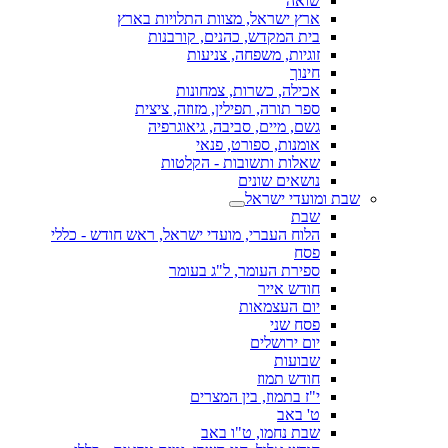
שואה
ארץ ישראל, מצוות התלויות בארץ
בית המקדש, כהנים, קורבנות
זוגיות, משפחה, צניעות
חינוך
אכילה, כשרות, צמחונות
ספר תורה, תפילין, מזוזה, ציצית
גשם, מיים, סביבה, גיאוגרפיה
אומנות, ספורט, פנאי
שאלות ותשובות - הקלטות
נושאים שונים
שבת ומועדי ישראל
שבת
הלוח העברי, מועדי ישראל, ראש חודש - כללי
פסח
ספירת העומר, ל"ג בעומר
חודש אייר
יום העצמאות
פסח שני
יום ירושלים
שבועות
חודש תמוז
י"ז בתמוז, בין המצרים
ט' באב
שבת נחמו, ט"ו באב