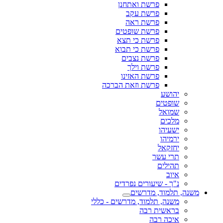
פרשת ואתחנן
פרשת עקב
פרשת ראה
פרשת שופטים
פרשת כי תצא
פרשת כי תבוא
פרשת נצבים
פרשת וילך
פרשת האזינו
פרשת וזאת הברכה
יהושע
שופטים
שמואל
מלכים
ישעיהו
ירמיהו
יחזקאל
תרי עשר
תהילים
איוב
נ"ך - שיעורים נפרדים
משנה, תלמוד, מדרשים
משנה, תלמוד, מדרשים - כללי
בראשית רבה
איכה רבה