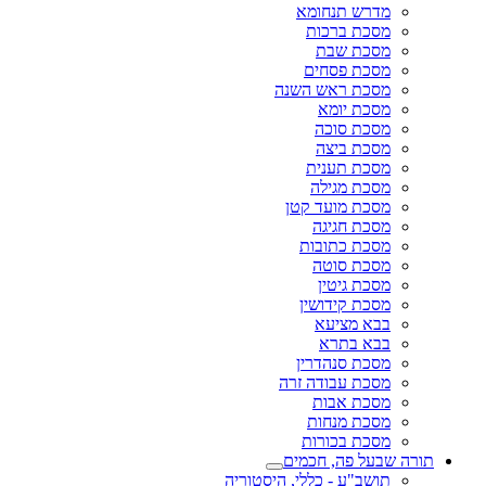
מדרש תנחומא
מסכת ברכות
מסכת שבת
מסכת פסחים
מסכת ראש השנה
מסכת יומא
מסכת סוכה
מסכת ביצה
מסכת תענית
מסכת מגילה
מסכת מועד קטן
מסכת חגיגה
מסכת כתובות
מסכת סוטה
מסכת גיטין
מסכת קידושין
בבא מציעא
בבא בתרא
מסכת סנהדרין
מסכת עבודה זרה
מסכת אבות
מסכת מנחות
מסכת בכורות
תורה שבעל פה, חכמים
תושב"ע - כללי, היסטוריה