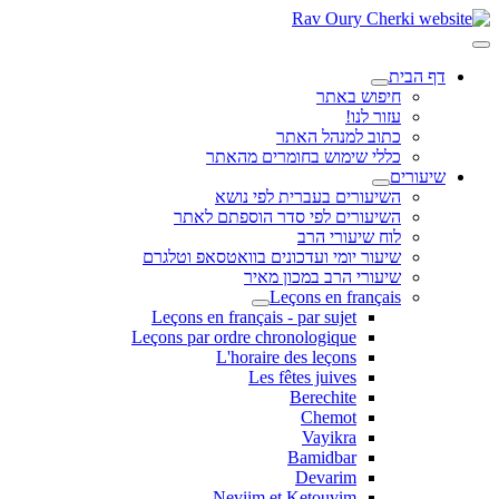
דף הבית
חיפוש באתר
עזור לנו!
כתוב למנהל האתר
כללי שימוש בחומרים מהאתר
שיעורים
השיעורים בעברית לפי נושא
השיעורים לפי סדר הוספתם לאתר
לוח שיעורי הרב
שיעור יומי ועדכונים בוואטסאפ וטלגרם
שיעורי הרב במכון מאיר
Leçons en français
Leçons en français - par sujet
Leçons par ordre chronologique
L'horaire des leçons
Les fêtes juives
Berechite
Chemot
Vayikra
Bamidbar
Devarim
Neviim et Ketouvim