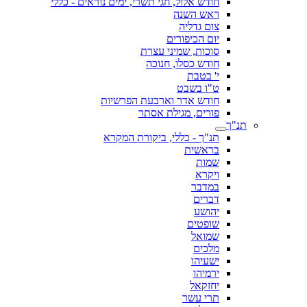
חודש אלול, חגי תשרי, ימים נוראים - כללי
ראש השנה
צום גדליה
יום הכיפורים
סוכות, שמיני עצרת
חודש כסלו, חנוכה
י' בטבת
ט"ו בשבט
חודש אדר וארבעת הפרשיות
פורים, מגילת אסתר
תנ"ך
תנ"ך - כללי, ביקורת המקרא
בראשית
שמות
ויקרא
במדבר
דברים
יהושע
שופטים
שמואל
מלכים
ישעיהו
ירמיהו
יחזקאל
תרי עשר