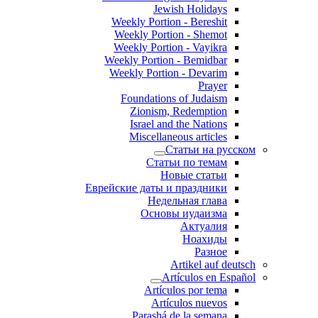
Jewish Holidays
Weekly Portion - Bereshit
Weekly Portion - Shemot
Weekly Portion - Vayikra
Weekly Portion - Bemidbar
Weekly Portion - Devarim
Prayer
Foundations of Judaism
Zionism, Redemption
Israel and the Nations
Miscellaneous articles
Статьи на русском
Статьи по темам
Новые статьи
Еврейские даты и праздники
Недельная глава
Основы иудаизма
Актуалия
Ноахиды
Разное
Artikel auf deutsch
Artículos en Español
Artículos por tema
Artículos nuevos
Parashá de la semana