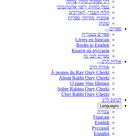
דיני ממונות ונזקין, צדקה
בעלי כוחות, ריפוי אלטרנטיבי
הלוח העברי, תאריכים
אומנות, מוזיקה, ספרות
שונות
ספרים
ספרים בעברית
Livres en français
Books in English
Книги на русском
ספרים לבני נח
אודות הרב
אודות הרב
À propos du Rav Oury Cherki
About Rabbi Oury Cherki
О раве Ури Шерки
Sobre Rabino Oury Cherki
Über Rabbi Oury Cherki
לכתוב לרב
Languages
עברית
Français
English
Русский
Español