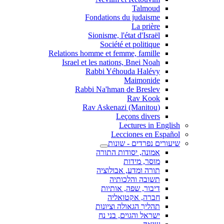
Talmoud
Fondations du judaisme
La prière
Sionisme, l'état d'Israël
Société et politique
Relations homme et femme, famille
Israel et les nations, Bnei Noah
Rabbi Yéhouda Halévy
Maimonide
Rabbi Na'hman de Breslev
Rav Kook
(Rav Askenazi (Manitou
Leçons divers
Lectures in English
Lecciones en Español
שיעורים נפרדים - שונות
אמונה, יסודות התורה
מוסר, מידות
תורה ומדע, אבולוציה
תשובה והלכותיה
דיבור, שפה, אותיות
חברה, אקטואליה
תהליך הגאולה וציונות
ישראל והגוים, בני נח