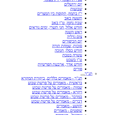
יום ירושלים
שבועות
י"ז בתמוז, תקופת בין המצרים
תשעה באב
שבת נחמו, ט"ו באב
חודש אלול, חגי תשרי, ימים נוראים
ראש השנה
צום גדליה
יום הכיפורים
סוכות, שמחת תורה
חודש כסלו, חנוכה
עשרה בטבת
ט"ו בשבט
חודש אדר, ארבעת הפרשיות
פורים
תנ"ך
תנ"ך - מאמרים כלליים, ביקורת המקרא
בראשית - מאמרים על פרשת שבוע
שמות - מאמרים על פרשת שבוע
ויקרא - מאמרים על פרשת שבוע
במדבר - מאמרים על פרשת שבוע
דברים - מאמרים על פרשת שבוע
יהושע - מאמרים
שופטים - מאמרים