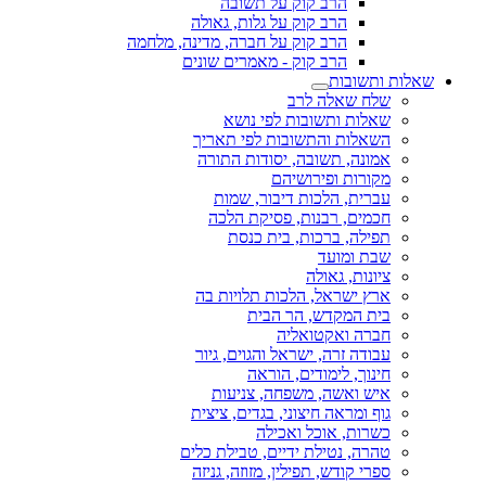
הרב קוק על תשובה
הרב קוק על גלות, גאולה
הרב קוק על חברה, מדינה, מלחמה
הרב קוק - מאמרים שונים
שאלות ותשובות
שלח שאלה לרב
שאלות ותשובות לפי נושא
השאלות והתשובות לפי תאריך
אמונה, תשובה, יסודות התורה
מקורות ופירושיהם
עברית, הלכות דיבור, שמות
חכמים, רבנות, פסיקת הלכה
תפילה, ברכות, בית כנסת
שבת ומועד
ציונות, גאולה
ארץ ישראל, הלכות תלויות בה
בית המקדש, הר הבית
חברה ואקטואליה
עבודה זרה, ישראל והגוים, גיור
חינוך, לימודים, הוראה
איש ואשה, משפחה, צניעות
גוף ומראה חיצוני, בגדים, ציצית
כשרות, אוכל ואכילה
טהרה, נטילת ידיים, טבילת כלים
ספרי קודש, תפילין, מזוזה, גניזה