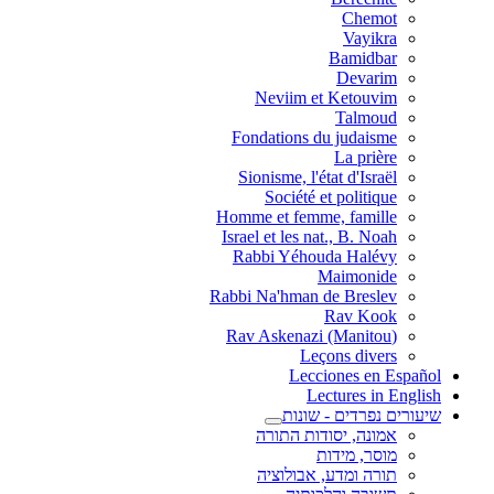
Chemot
Vayikra
Bamidbar
Devarim
Neviim et Ketouvim
Talmoud
Fondations du judaisme
La prière
Sionisme, l'état d'Israël
Société et politique
Homme et femme, famille
Israel et les nat., B. Noah
Rabbi Yéhouda Halévy
Maimonide
Rabbi Na'hman de Breslev
Rav Kook
(Rav Askenazi (Manitou
Leçons divers
Lecciones en Español
Lectures in English
שיעורים נפרדים - שונות
אמונה, יסודות התורה
מוסר, מידות
תורה ומדע, אבולוציה