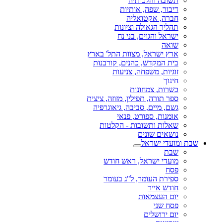
תשובה והלכותיה
דיבור, שפה, אותיות
חברה, אקטואליה
תהליך הגאולה וציונות
ישראל והגוים, בני נח
שואה
ארץ ישראל, מצוות התל' בארץ
בית המקדש, כהנים, קורבנות
זוגיות, משפחה, צניעות
חינוך
כשרות, צמחונות
ספר תורה, תפילין, מזוזה, ציצית
גשם, מיים, סביבה, גיאוגרפיה
אומנות, ספורט, פנאי
שאלות ותשובות - הקלטות
נושאים שונים
שבת ומועדי ישראל
שבת
מועדי ישראל, ראש חודש
פסח
ספירת העומר, ל"ג בעומר
חודש אייר
יום העצמאות
פסח שני
יום ירושלים