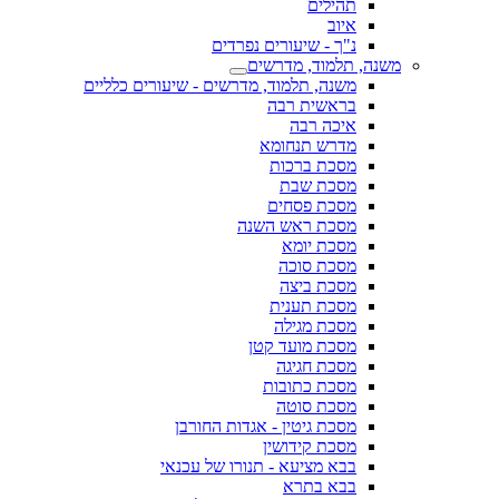
תהילים
איוב
נ"ך - שיעורים נפרדים
משנה, תלמוד, מדרשים
משנה, תלמוד, מדרשים - שיעורים כלליים
בראשית רבה
איכה רבה
מדרש תנחומא
מסכת ברכות
מסכת שבת
מסכת פסחים
מסכת ראש השנה
מסכת יומא
מסכת סוכה
מסכת ביצה
מסכת תענית
מסכת מגילה
מסכת מועד קטן
מסכת חגיגה
מסכת כתובות
מסכת סוטה
מסכת גיטין - אגדות החורבן
מסכת קידושין
בבא מציעא - תנורו של עכנאי
בבא בתרא