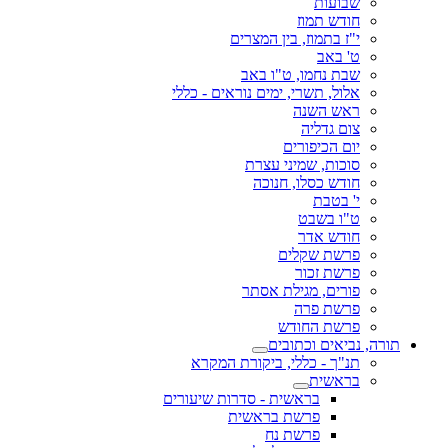
שבועות
חודש תמוז
י"ז בתמוז, בין המצרים
ט' באב
שבת נחמו, ט"ו באב
אלול, תשרי, ימים נוראים - כללי
ראש השנה
צום גדליה
יום הכיפורים
סוכות, שמיני עצרת
חודש כסלו, חנוכה
י' בטבת
ט"ו בשבט
חודש אדר
פרשת שקלים
פרשת זכור
פורים, מגילת אסתר
פרשת פרה
פרשת החודש
תורה, נביאים וכתובים
תנ"ך - כללי, ביקורת המקרא
בראשית
בראשית - סדרות שיעורים
פרשת בראשית
פרשת נח