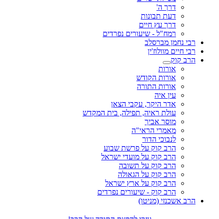
דרך ה'
דעת תבונות
דרך עץ חיים
רמח"ל - שיעורים נפרדים
רבי נחמן מברסלב
רבי חיים מוולוז'ין
הרב קוק
אורות
אורות הקודש
אורות התורה
עין איה
אדר היקר, עקבי הצאן
עולת ראיה, תפילה, בית המקדש
מוסר אביך
מאמרי הראי"ה
לנבוכי הדור
הרב קוק על פרשת שבוע
הרב קוק על מועדי ישראל
הרב קוק על תשובה
הרב קוק על הגאולה
הרב קוק על ארץ ישראל
הרב קוק - שיעורים נפרדים
הרב אשכנזי (מניטו)