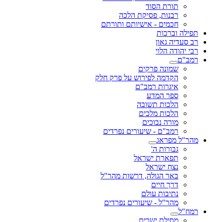
תורת הסוד
רבנות, פסיקת הלכה
חכמים - אישיותם ותורתם
תפילה וברכות
רב סעדיה גאון
רבי יהודה הלוי
רמב"ם
שמונה פרקים
הקדמה לפירוש על פרק חלק
איגרות רמב"ם
ספר המדע
הלכות תשובה
הלכות מלכים
מורה נבוכים
רמב"ם - שיעורים נפרדים
מהר"ל מפראג
גבורות ה'
תפארת ישראל
נצח ישראל
באר הגולה, דרשות מהר"ל
דרך חיים
נתיבות עולם
מהר"ל - שיעורים נפרדים
רמח"ל
מסילת ישרים