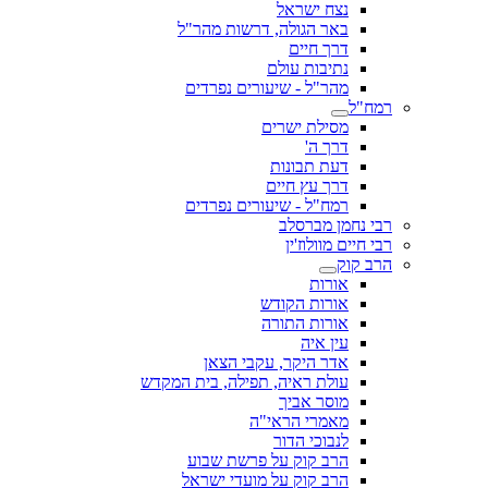
נצח ישראל
באר הגולה, דרשות מהר"ל
דרך חיים
נתיבות עולם
מהר"ל - שיעורים נפרדים
רמח"ל
מסילת ישרים
דרך ה'
דעת תבונות
דרך עץ חיים
רמח"ל - שיעורים נפרדים
רבי נחמן מברסלב
רבי חיים מוולוז'ין
הרב קוק
אורות
אורות הקודש
אורות התורה
עין איה
אדר היקר, עקבי הצאן
עולת ראיה, תפילה, בית המקדש
מוסר אביך
מאמרי הראי"ה
לנבוכי הדור
הרב קוק על פרשת שבוע
הרב קוק על מועדי ישראל