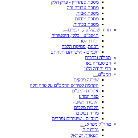
מסכת סנהדרין - פרק חלק
מסכת עבודה זרה
מסכת אבות
מסכת מנחות
מסכת בכורות
תורה שבעל פה, חכמים
תושב"ע - כללי, היסטוריה
תורת הסוד
רבנות, פסיקת הלכה
חכמים - אישיותם ותורתם
תפילה וברכות
רב סעדיה גאון
רבי יהודה הלוי
רמב"ם
שמונה פרקים
הקדמה לפירוש הרמב"ם על פרק חלק
איגרות רמב"ם
ספר המדע
הלכות תשובה
הלכות מלכים
מורה נבוכים
רמב"ם - שיעורים נפרדים
מהר"ל מפראג
גבורות ה'
תפארת ישראל