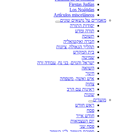
Fiestas Judías
Los Noájidas
Artículos misceláneos
מאמרים על נושאים שונים
יסודות התורה
תורה ומדע
תשובה
חברה ואקטואליה
תהליך הגאולה, ציונות
בית המקדש
שמיטה
ישראל והגוים, בני נח, עבודה זרה
השואה
חינוך
איש ואשה, משפחה
צחוק
ראינות עם הרב
שונות
מועדים
ראש חודש
פסח
חודש אייר
יום העצמאות
פסח שני
ספירת העומר, ל"ג בעומר