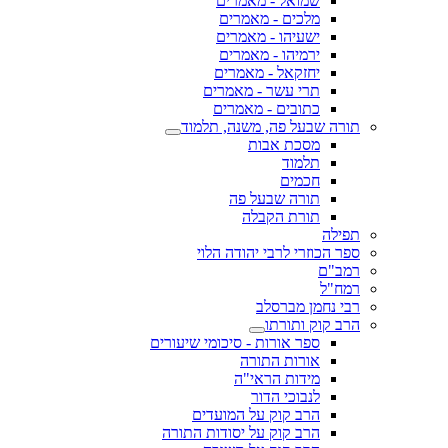
שמואל - מאמרים
מלכים - מאמרים
ישעיהו - מאמרים
ירמיהו - מאמרים
יחזקאל - מאמרים
תרי עשר - מאמרים
כתובים - מאמרים
תורה שבעל פה, משנה, תלמוד
מסכת אבות
תלמוד
חכמים
תורה שבעל פה
תורת הקבלה
תפילה
ספר הכוזרי לרבי יהודה הלוי
רמב"ם
רמח"ל
רבי נחמן מברסלב
הרב קוק ותורתו
ספר אורות - סיכומי שיעורים
אורות התורה
מידות הראי"ה
לנבוכי הדור
הרב קוק על המועדים
הרב קוק על יסודות התורה