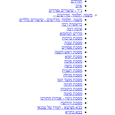
תהילים
איוב
נ"ך - שיעורים נפרדים
משנה, תלמוד, מדרשים
משנה, תלמוד, מדרשים - שיעורים כלליים
בראשית רבה
איכה רבה
מדרש תנחומא
מסכת ברכות
מסכת שבת
מסכת פסחים
מסכת ראש השנה
מסכת יומא
מסכת סוכה
מסכת ביצה
מסכת תענית
מסכת מגילה
מסכת מועד קטן
מסכת חגיגה
מסכת כתובות
מסכת סוטה
מסכת גיטין - אגדות החורבן
מסכת קידושין
בבא מציעא - תנורו של עכנאי
בבא בתרא