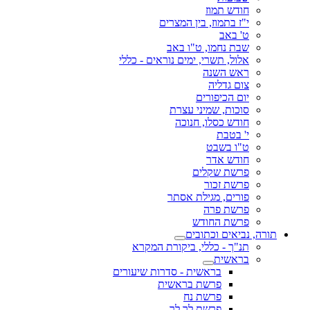
חודש תמוז
י"ז בתמוז, בין המצרים
ט' באב
שבת נחמו, ט"ו באב
אלול, תשרי, ימים נוראים - כללי
ראש השנה
צום גדליה
יום הכיפורים
סוכות, שמיני עצרת
חודש כסלו, חנוכה
י' בטבת
ט"ו בשבט
חודש אדר
פרשת שקלים
פרשת זכור
פורים, מגילת אסתר
פרשת פרה
פרשת החודש
תורה, נביאים וכתובים
תנ"ך - כללי, ביקורת המקרא
בראשית
בראשית - סדרות שיעורים
פרשת בראשית
פרשת נח
פרשת לך לך