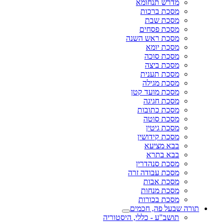
מדרש תנחומא
מסכת ברכות
מסכת שבת
מסכת פסחים
מסכת ראש השנה
מסכת יומא
מסכת סוכה
מסכת ביצה
מסכת תענית
מסכת מגילה
מסכת מועד קטן
מסכת חגיגה
מסכת כתובות
מסכת סוטה
מסכת גיטין
מסכת קידושין
בבא מציעא
בבא בתרא
מסכת סנהדרין
מסכת עבודה זרה
מסכת אבות
מסכת מנחות
מסכת בכורות
תורה שבעל פה, חכמים
תושב"ע - כללי, היסטוריה