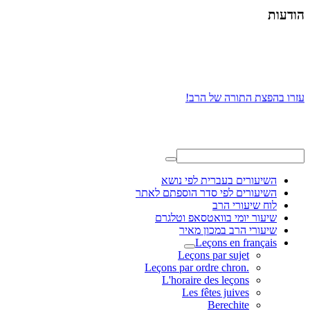
הודעות
עזרו בהפצת התורה של הרב!
השיעורים בעברית לפי נושא
השיעורים לפי סדר הוספתם לאתר
לוח שיעורי הרב
שיעור יומי בוואטסאפ וטלגרם
שיעורי הרב במכון מאיר
Leçons en français
Leçons par sujet
.Leçons par ordre chron
L'horaire des leçons
Les fêtes juives
Berechite