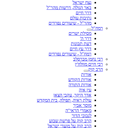
נצח ישראל
באר הגולה, דרשות מהר"ל
דרך חיים
נתיבות עולם
מהר"ל - שיעורים נפרדים
רמח"ל
מסילת ישרים
דרך ה'
דעת תבונות
דרך עץ חיים
רמח"ל - שיעורים נפרדים
רבי נחמן מברסלב
רבי חיים מוולוז'ין
הרב קוק
אורות
אורות הקודש
אורות התורה
עין איה
אדר היקר, עקבי הצאן
עולת ראיה, תפילה, בית המקדש
מוסר אביך
מאמרי הראי"ה
לנבוכי הדור
הרב קוק על פרשת שבוע
הרב קוק על מועדי ישראל