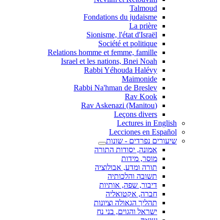
Talmoud
Fondations du judaisme
La prière
Sionisme, l'état d'Israël
Société et politique
Relations homme et femme, famille
Israel et les nations, Bnei Noah
Rabbi Yéhouda Halévy
Maimonide
Rabbi Na'hman de Breslev
Rav Kook
(Rav Askenazi (Manitou
Leçons divers
Lectures in English
Lecciones en Español
שיעורים נפרדים - שונות
אמונה, יסודות התורה
מוסר, מידות
תורה ומדע, אבולוציה
תשובה והלכותיה
דיבור, שפה, אותיות
חברה, אקטואליה
תהליך הגאולה וציונות
ישראל והגוים, בני נח