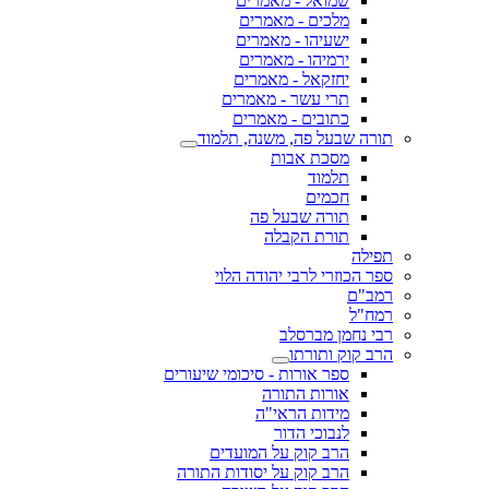
שמואל - מאמרים
מלכים - מאמרים
ישעיהו - מאמרים
ירמיהו - מאמרים
יחזקאל - מאמרים
תרי עשר - מאמרים
כתובים - מאמרים
תורה שבעל פה, משנה, תלמוד
מסכת אבות
תלמוד
חכמים
תורה שבעל פה
תורת הקבלה
תפילה
ספר הכוזרי לרבי יהודה הלוי
רמב"ם
רמח"ל
רבי נחמן מברסלב
הרב קוק ותורתו
ספר אורות - סיכומי שיעורים
אורות התורה
מידות הראי"ה
לנבוכי הדור
הרב קוק על המועדים
הרב קוק על יסודות התורה