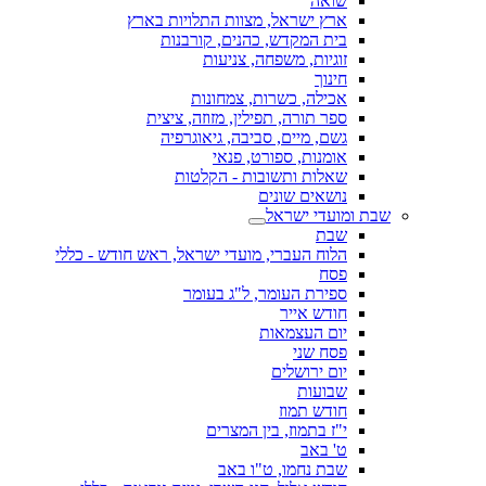
שואה
ארץ ישראל, מצוות התלויות בארץ
בית המקדש, כהנים, קורבנות
זוגיות, משפחה, צניעות
חינוך
אכילה, כשרות, צמחונות
ספר תורה, תפילין, מזוזה, ציצית
גשם, מיים, סביבה, גיאוגרפיה
אומנות, ספורט, פנאי
שאלות ותשובות - הקלטות
נושאים שונים
שבת ומועדי ישראל
שבת
הלוח העברי, מועדי ישראל, ראש חודש - כללי
פסח
ספירת העומר, ל"ג בעומר
חודש אייר
יום העצמאות
פסח שני
יום ירושלים
שבועות
חודש תמוז
י"ז בתמוז, בין המצרים
ט' באב
שבת נחמו, ט"ו באב