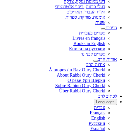
דיני ממונות ונזקין, צדקה
בעלי כוחות, ריפוי אלטרנטיבי
הלוח העברי, תאריכים
אומנות, מוזיקה, ספרות
שונות
ספרים
ספרים בעברית
Livres en français
Books in English
Книги на русском
ספרים לבני נח
אודות הרב
אודות הרב
À propos du Rav Oury Cherki
About Rabbi Oury Cherki
О раве Ури Шерки
Sobre Rabino Oury Cherki
Über Rabbi Oury Cherki
לכתוב לרב
Languages
עברית
Français
English
Русский
Español