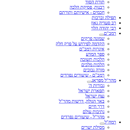
תורת הסוד
רבנות, פסיקת הלכה
חכמים - אישיותם ותורתם
תפילה וברכות
רב סעדיה גאון
רבי יהודה הלוי
רמב"ם
שמונה פרקים
הקדמה לפירוש על פרק חלק
איגרות רמב"ם
ספר המדע
הלכות תשובה
הלכות מלכים
מורה נבוכים
רמב"ם - שיעורים נפרדים
מהר"ל מפראג
גבורות ה'
תפארת ישראל
נצח ישראל
באר הגולה, דרשות מהר"ל
דרך חיים
נתיבות עולם
מהר"ל - שיעורים נפרדים
רמח"ל
מסילת ישרים