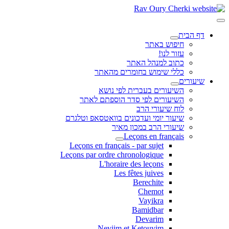
דף הבית
חיפוש באתר
עזור לנו!
כתוב למנהל האתר
כללי שימוש בחומרים מהאתר
שיעורים
השיעורים בעברית לפי נושא
השיעורים לפי סדר הוספתם לאתר
לוח שיעורי הרב
שיעור יומי ועדכונים בוואטסאפ וטלגרם
שיעורי הרב במכון מאיר
Leçons en français
Leçons en français - par sujet
Leçons par ordre chronologique
L'horaire des leçons
Les fêtes juives
Berechite
Chemot
Vayikra
Bamidbar
Devarim
Neviim et Ketouvim