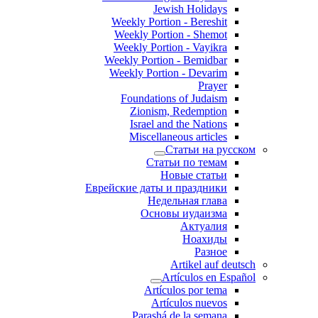
Jewish Holidays
Weekly Portion - Bereshit
Weekly Portion - Shemot
Weekly Portion - Vayikra
Weekly Portion - Bemidbar
Weekly Portion - Devarim
Prayer
Foundations of Judaism
Zionism, Redemption
Israel and the Nations
Miscellaneous articles
Статьи на русском
Статьи по темам
Новые статьи
Еврейские даты и праздники
Недельная глава
Основы иудаизма
Актуалия
Ноахиды
Разное
Artikel auf deutsch
Artículos en Español
Artículos por tema
Artículos nuevos
Parashá de la semana