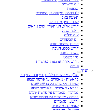
יום ירושלים
שבועות
י"ז בתמוז, תקופת בין המצרים
תשעה באב
שבת נחמו, ט"ו באב
חודש אלול, חגי תשרי, ימים נוראים
ראש השנה
צום גדליה
יום הכיפורים
סוכות, שמחת תורה
חודש כסלו, חנוכה
עשרה בטבת
ט"ו בשבט
חודש אדר, ארבעת הפרשיות
פורים
תנ"ך
תנ"ך - מאמרים כלליים, ביקורת המקרא
בראשית - מאמרים על פרשת שבוע
שמות - מאמרים על פרשת שבוע
ויקרא - מאמרים על פרשת שבוע
במדבר - מאמרים על פרשת שבוע
דברים - מאמרים על פרשת שבוע
יהושע - מאמרים
שופטים - מאמרים