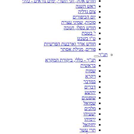
חודש אלול, חגי תשרי, ימים נוראים - כללי
ראש השנה
צום גדליה
יום הכיפורים
סוכות, שמיני עצרת
חודש כסלו, חנוכה
י' בטבת
ט"ו בשבט
חודש אדר וארבעת הפרשיות
פורים, מגילת אסתר
תנ"ך
תנ"ך - כללי, ביקורת המקרא
בראשית
שמות
ויקרא
במדבר
דברים
יהושע
שופטים
שמואל
מלכים
ישעיהו
ירמיהו
יחזקאל
תרי עשר