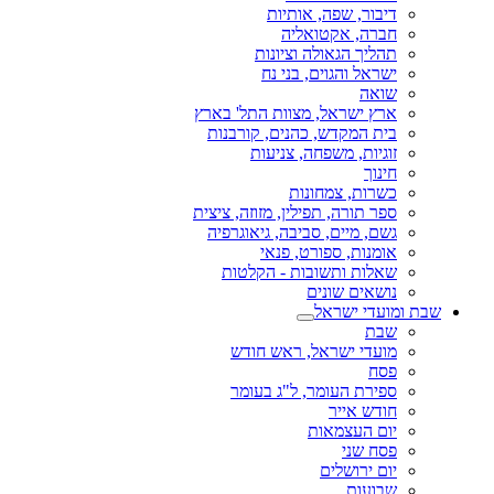
דיבור, שפה, אותיות
חברה, אקטואליה
תהליך הגאולה וציונות
ישראל והגוים, בני נח
שואה
ארץ ישראל, מצוות התל' בארץ
בית המקדש, כהנים, קורבנות
זוגיות, משפחה, צניעות
חינוך
כשרות, צמחונות
ספר תורה, תפילין, מזוזה, ציצית
גשם, מיים, סביבה, גיאוגרפיה
אומנות, ספורט, פנאי
שאלות ותשובות - הקלטות
נושאים שונים
שבת ומועדי ישראל
שבת
מועדי ישראל, ראש חודש
פסח
ספירת העומר, ל"ג בעומר
חודש אייר
יום העצמאות
פסח שני
יום ירושלים
שבועות