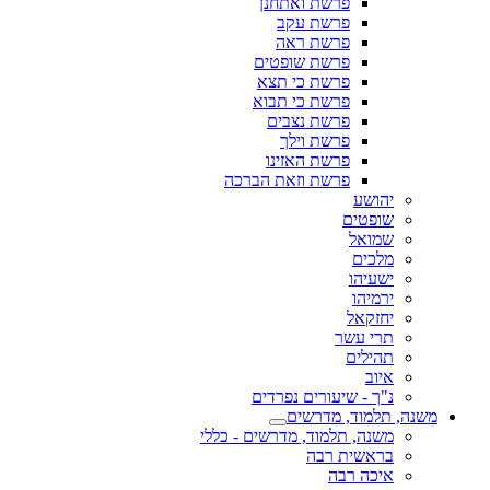
פרשת ואתחנן
פרשת עקב
פרשת ראה
פרשת שופטים
פרשת כי תצא
פרשת כי תבוא
פרשת נצבים
פרשת וילך
פרשת האזינו
פרשת וזאת הברכה
יהושע
שופטים
שמואל
מלכים
ישעיהו
ירמיהו
יחזקאל
תרי עשר
תהילים
איוב
נ"ך - שיעורים נפרדים
משנה, תלמוד, מדרשים
משנה, תלמוד, מדרשים - כללי
בראשית רבה
איכה רבה