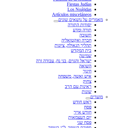
Fiestas Judías
Los Noájidas
Artículos misceláneos
מאמרים על נושאים שונים
יסודות התורה
תורה ומדע
תשובה
חברה ואקטואליה
תהליך הגאולה, ציונות
בית המקדש
שמיטה
ישראל והגוים, בני נח, עבודה זרה
השואה
חינוך
איש ואשה, משפחה
צחוק
ראינות עם הרב
שונות
מועדים
ראש חודש
פסח
חודש אייר
יום העצמאות
פסח שני
ספירת העומר, ל"ג בעומר