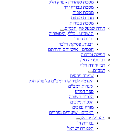
מסכת סנהדרין - פרק חלק
מסכת עבודה זרה
מסכת אבות
מסכת מנחות
מסכת בכורות
תורה שבעל פה, חכמים
תושב"ע - כללי, היסטוריה
תורת הסוד
רבנות, פסיקת הלכה
חכמים - אישיותם ותורתם
תפילה וברכות
רב סעדיה גאון
רבי יהודה הלוי
רמב"ם
שמונה פרקים
הקדמה לפירוש הרמב"ם על פרק חלק
איגרות רמב"ם
ספר המדע
הלכות תשובה
הלכות מלכים
מורה נבוכים
רמב"ם - שיעורים נפרדים
מהר"ל מפראג
גבורות ה'
תפארת ישראל