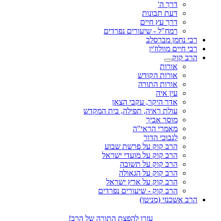
דרך ה'
דעת תבונות
דרך עץ חיים
רמח"ל - שיעורים נפרדים
רבי נחמן מברסלב
רבי חיים מוולוז'ין
הרב קוק
אורות
אורות הקודש
אורות התורה
עין איה
אדר היקר, עקבי הצאן
עולת ראיה, תפילה, בית המקדש
מוסר אביך
מאמרי הראי"ה
לנבוכי הדור
הרב קוק על פרשת שבוע
הרב קוק על מועדי ישראל
הרב קוק על תשובה
הרב קוק על הגאולה
הרב קוק על ארץ ישראל
הרב קוק - שיעורים נפרדים
הרב אשכנזי (מניטו)
עזרו להפצת התורה של הרב!