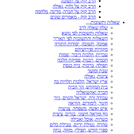
הרב קוק על תשובה
הרב קוק על גלות, גאולה
הרב קוק על חברה, מדינה, מלחמה
הרב קוק - מאמרים שונים
שאלות ותשובות
שלח שאלה לרב
שאלות ותשובות לפי נושא
השאלות והתשובות לפי תאריך
אמונה, תשובה, יסודות התורה
מקורות ופירושיהם
עברית, הלכות דיבור, שמות
חכמים, רבנות, פסיקת הלכה
תפילה, ברכות, בית כנסת
שבת ומועד
ציונות, גאולה
ארץ ישראל, הלכות תלויות בה
בית המקדש, הר הבית
חברה ואקטואליה
עבודה זרה, ישראל והגוים, גיור
חינוך, לימודים, הוראה
איש ואשה, משפחה, צניעות
גוף ומראה חיצוני, בגדים, ציצית
כשרות, אוכל ואכילה
טהרה, נטילת ידיים, טבילת כלים
ספרי קודש, תפילין, מזוזה, גניזה