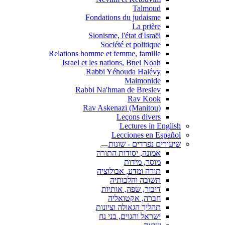
Talmoud
Fondations du judaisme
La prière
Sionisme, l'état d'Israël
Société et politique
Relations homme et femme, famille
Israel et les nations, Bnei Noah
Rabbi Yéhouda Halévy
Maimonide
Rabbi Na'hman de Breslev
Rav Kook
(Rav Askenazi (Manitou
Leçons divers
Lectures in English
Lecciones en Español
שיעורים נפרדים - שונות
אמונה, יסודות התורה
מוסר, מידות
תורה ומדע, אבולוציה
תשובה והלכותיה
דיבור, שפה, אותיות
חברה, אקטואליה
תהליך הגאולה וציונות
ישראל והגוים, בני נח