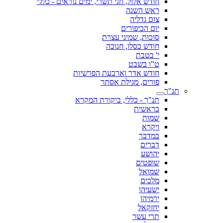
חודש אלול, חגי תשרי, ימים נוראים - כללי
ראש השנה
צום גדליה
יום הכיפורים
סוכות, שמיני עצרת
חודש כסלו, חנוכה
י' בטבת
ט"ו בשבט
חודש אדר וארבעת הפרשיות
פורים, מגילת אסתר
תנ"ך
תנ"ך - כללי, ביקורת המקרא
בראשית
שמות
ויקרא
במדבר
דברים
יהושע
שופטים
שמואל
מלכים
ישעיהו
ירמיהו
יחזקאל
תרי עשר