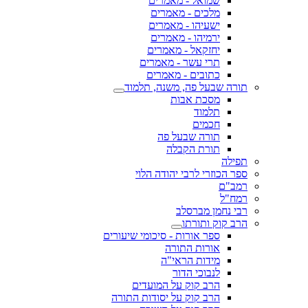
שמואל - מאמרים
מלכים - מאמרים
ישעיהו - מאמרים
ירמיהו - מאמרים
יחזקאל - מאמרים
תרי עשר - מאמרים
כתובים - מאמרים
תורה שבעל פה, משנה, תלמוד
מסכת אבות
תלמוד
חכמים
תורה שבעל פה
תורת הקבלה
תפילה
ספר הכוזרי לרבי יהודה הלוי
רמב"ם
רמח"ל
רבי נחמן מברסלב
הרב קוק ותורתו
ספר אורות - סיכומי שיעורים
אורות התורה
מידות הראי"ה
לנבוכי הדור
הרב קוק על המועדים
הרב קוק על יסודות התורה