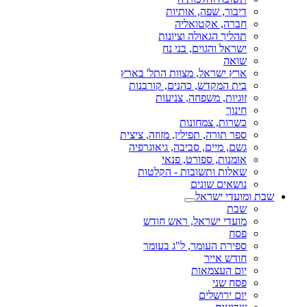
דיבור, שפה, אותיות
חברה, אקטואליה
תהליך הגאולה וציונות
ישראל והגוים, בני נח
שואה
ארץ ישראל, מצוות התל' בארץ
בית המקדש, כהנים, קורבנות
זוגיות, משפחה, צניעות
חינוך
כשרות, צמחונות
ספר תורה, תפילין, מזוזה, ציצית
גשם, מיים, סביבה, גיאוגרפיה
אומנות, ספורט, פנאי
שאלות ותשובות - הקלטות
נושאים שונים
שבת ומועדי ישראל
שבת
מועדי ישראל, ראש חודש
פסח
ספירת העומר, ל"ג בעומר
חודש אייר
יום העצמאות
פסח שני
יום ירושלים