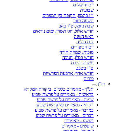
יום ירושלים
שבועות
י"ז בתמוז, תקופת בין המצרים
תשעה באב
שבת נחמו, ט"ו באב
חודש אלול, חגי תשרי, ימים נוראים
ראש השנה
צום גדליה
יום הכיפורים
סוכות, שמחת תורה
חודש כסלו, חנוכה
עשרה בטבת
ט"ו בשבט
חודש אדר, ארבעת הפרשיות
פורים
תנ"ך
תנ"ך - מאמרים כלליים, ביקורת המקרא
בראשית - מאמרים על פרשת שבוע
שמות - מאמרים על פרשת שבוע
ויקרא - מאמרים על פרשת שבוע
במדבר - מאמרים על פרשת שבוע
דברים - מאמרים על פרשת שבוע
יהושע - מאמרים
שופטים - מאמרים