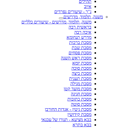
תהילים
איוב
נ"ך - שיעורים נפרדים
משנה, תלמוד, מדרשים
משנה, תלמוד, מדרשים - שיעורים כלליים
בראשית רבה
איכה רבה
מדרש תנחומא
מסכת ברכות
מסכת שבת
מסכת פסחים
מסכת ראש השנה
מסכת יומא
מסכת סוכה
מסכת ביצה
מסכת תענית
מסכת מגילה
מסכת מועד קטן
מסכת חגיגה
מסכת כתובות
מסכת סוטה
מסכת גיטין - אגדות החורבן
מסכת קידושין
בבא מציעא - תנורו של עכנאי
בבא בתרא