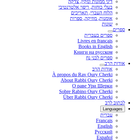
דיני ממונות ונזקין, צדקה
בעלי כוחות, ריפוי אלטרנטיבי
הלוח העברי, תאריכים
אומנות, מוזיקה, ספרות
שונות
ספרים
ספרים בעברית
Livres en français
Books in English
Книги на русском
ספרים לבני נח
אודות הרב
אודות הרב
À propos du Rav Oury Cherki
About Rabbi Oury Cherki
О раве Ури Шерки
Sobre Rabino Oury Cherki
Über Rabbi Oury Cherki
לכתוב לרב
Languages
עברית
Français
English
Русский
Español