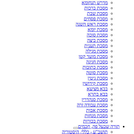
מדרש תנחומא
מסכת ברכות
מסכת שבת
מסכת פסחים
מסכת ראש השנה
מסכת יומא
מסכת סוכה
מסכת ביצה
מסכת תענית
מסכת מגילה
מסכת מועד קטן
מסכת חגיגה
מסכת כתובות
מסכת סוטה
מסכת גיטין
מסכת קידושין
בבא מציעא
בבא בתרא
מסכת סנהדרין
מסכת עבודה זרה
מסכת אבות
מסכת מנחות
מסכת בכורות
תורה שבעל פה, חכמים
תושב"ע - כללי, היסטוריה