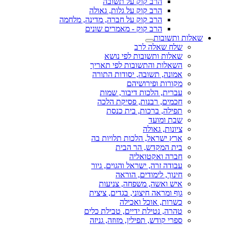
הרב קוק על תשובה
הרב קוק על גלות, גאולה
הרב קוק על חברה, מדינה, מלחמה
הרב קוק - מאמרים שונים
שאלות ותשובות
שלח שאלה לרב
שאלות ותשובות לפי נושא
השאלות והתשובות לפי תאריך
אמונה, תשובה, יסודות התורה
מקורות ופירושיהם
עברית, הלכות דיבור, שמות
חכמים, רבנות, פסיקת הלכה
תפילה, ברכות, בית כנסת
שבת ומועד
ציונות, גאולה
ארץ ישראל, הלכות תלויות בה
בית המקדש, הר הבית
חברה ואקטואליה
עבודה זרה, ישראל והגוים, גיור
חינוך, לימודים, הוראה
איש ואשה, משפחה, צניעות
גוף ומראה חיצוני, בגדים, ציצית
כשרות, אוכל ואכילה
טהרה, נטילת ידיים, טבילת כלים
ספרי קודש, תפילין, מזוזה, גניזה