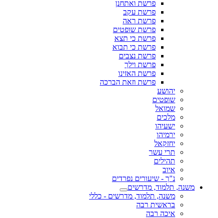
פרשת ואתחנן
פרשת עקב
פרשת ראה
פרשת שופטים
פרשת כי תצא
פרשת כי תבוא
פרשת נצבים
פרשת וילך
פרשת האזינו
פרשת וזאת הברכה
יהושע
שופטים
שמואל
מלכים
ישעיהו
ירמיהו
יחזקאל
תרי עשר
תהילים
איוב
נ"ך - שיעורים נפרדים
משנה, תלמוד, מדרשים
משנה, תלמוד, מדרשים - כללי
בראשית רבה
איכה רבה