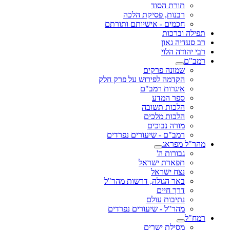
תורת הסוד
רבנות, פסיקת הלכה
חכמים - אישיותם ותורתם
תפילה וברכות
רב סעדיה גאון
רבי יהודה הלוי
רמב"ם
שמונה פרקים
הקדמה לפירוש על פרק חלק
איגרות רמב"ם
ספר המדע
הלכות תשובה
הלכות מלכים
מורה נבוכים
רמב"ם - שיעורים נפרדים
מהר"ל מפראג
גבורות ה'
תפארת ישראל
נצח ישראל
באר הגולה, דרשות מהר"ל
דרך חיים
נתיבות עולם
מהר"ל - שיעורים נפרדים
רמח"ל
מסילת ישרים