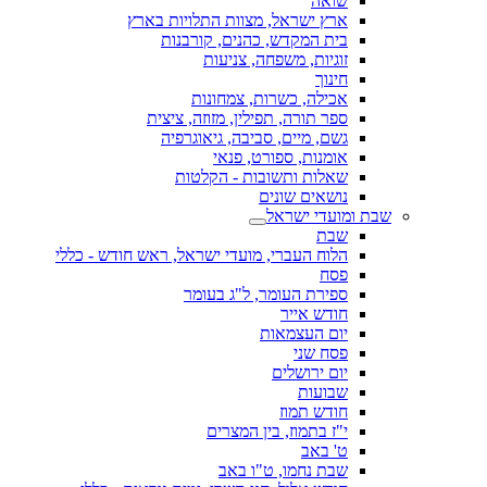
שואה
ארץ ישראל, מצוות התלויות בארץ
בית המקדש, כהנים, קורבנות
זוגיות, משפחה, צניעות
חינוך
אכילה, כשרות, צמחונות
ספר תורה, תפילין, מזוזה, ציצית
גשם, מיים, סביבה, גיאוגרפיה
אומנות, ספורט, פנאי
שאלות ותשובות - הקלטות
נושאים שונים
שבת ומועדי ישראל
שבת
הלוח העברי, מועדי ישראל, ראש חודש - כללי
פסח
ספירת העומר, ל"ג בעומר
חודש אייר
יום העצמאות
פסח שני
יום ירושלים
שבועות
חודש תמוז
י"ז בתמוז, בין המצרים
ט' באב
שבת נחמו, ט"ו באב