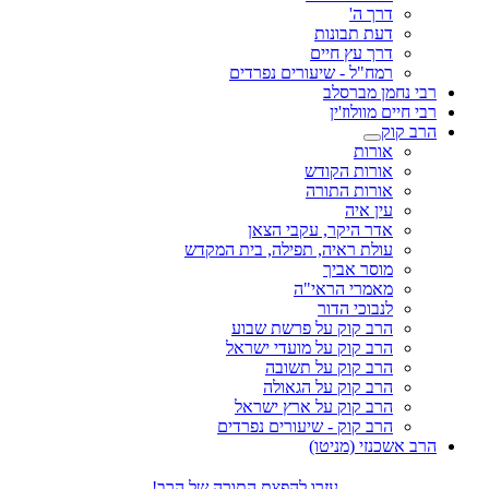
דרך ה'
דעת תבונות
דרך עץ חיים
רמח"ל - שיעורים נפרדים
רבי נחמן מברסלב
רבי חיים מוולוז'ין
הרב קוק
אורות
אורות הקודש
אורות התורה
עין איה
אדר היקר, עקבי הצאן
עולת ראיה, תפילה, בית המקדש
מוסר אביך
מאמרי הראי"ה
לנבוכי הדור
הרב קוק על פרשת שבוע
הרב קוק על מועדי ישראל
הרב קוק על תשובה
הרב קוק על הגאולה
הרב קוק על ארץ ישראל
הרב קוק - שיעורים נפרדים
הרב אשכנזי (מניטו)
עזרו להפצת התורה של הרב!