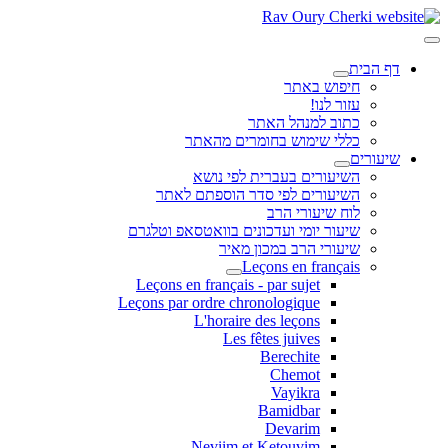
דף הבית
חיפוש באתר
עזור לנו!
כתוב למנהל האתר
כללי שימוש בחומרים מהאתר
שיעורים
השיעורים בעברית לפי נושא
השיעורים לפי סדר הוספתם לאתר
לוח שיעורי הרב
שיעור יומי ועדכונים בוואטסאפ וטלגרם
שיעורי הרב במכון מאיר
Leçons en français
Leçons en français - par sujet
Leçons par ordre chronologique
L'horaire des leçons
Les fêtes juives
Berechite
Chemot
Vayikra
Bamidbar
Devarim
Neviim et Ketouvim