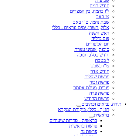
שבועות
חודש תמוז
י"ז בתמוז, בין המצרים
ט' באב
שבת נחמו, ט"ו באב
אלול, תשרי, ימים נוראים - כללי
ראש השנה
צום גדליה
יום הכיפורים
סוכות, שמיני עצרת
חודש כסלו, חנוכה
י' בטבת
ט"ו בשבט
חודש אדר
פרשת שקלים
פרשת זכור
פורים, מגילת אסתר
פרשת פרה
פרשת החודש
תורה, נביאים וכתובים
תנ"ך - כללי, ביקורת המקרא
בראשית
בראשית - סדרות שיעורים
פרשת בראשית
פרשת נח