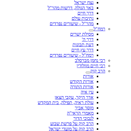
נצח ישראל
באר הגולה, דרשות מהר"ל
דרך חיים
נתיבות עולם
מהר"ל - שיעורים נפרדים
רמח"ל
מסילת ישרים
דרך ה'
דעת תבונות
דרך עץ חיים
רמח"ל - שיעורים נפרדים
רבי נחמן מברסלב
רבי חיים מוולוז'ין
הרב קוק
אורות
אורות הקודש
אורות התורה
עין איה
אדר היקר, עקבי הצאן
עולת ראיה, תפילה, בית המקדש
מוסר אביך
מאמרי הראי"ה
לנבוכי הדור
הרב קוק על פרשת שבוע
הרב קוק על מועדי ישראל