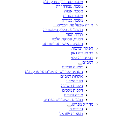
מסכת סנהדרין - פרק חלק
מסכת עבודה זרה
מסכת אבות
מסכת מנחות
מסכת בכורות
תורה שבעל פה, חכמים
תושב"ע - כללי, היסטוריה
תורת הסוד
רבנות, פסיקת הלכה
חכמים - אישיותם ותורתם
תפילה וברכות
רב סעדיה גאון
רבי יהודה הלוי
רמב"ם
שמונה פרקים
הקדמה לפירוש הרמב"ם על פרק חלק
איגרות רמב"ם
ספר המדע
הלכות תשובה
הלכות מלכים
מורה נבוכים
רמב"ם - שיעורים נפרדים
מהר"ל מפראג
גבורות ה'
תפארת ישראל