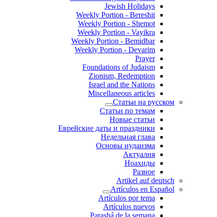
Jewish Holidays
Weekly Portion - Bereshit
Weekly Portion - Shemot
Weekly Portion - Vayikra
Weekly Portion - Bemidbar
Weekly Portion - Devarim
Prayer
Foundations of Judaism
Zionism, Redemption
Israel and the Nations
Miscellaneous articles
Статьи на русском
Статьи по темам
Новые статьи
Еврейские даты и праздники
Недельная глава
Основы иудаизма
Актуалия
Ноахиды
Разное
Artikel auf deutsch
Artículos en Español
Artículos por tema
Artículos nuevos
Parashá de la semana