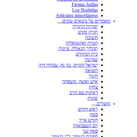
Fiestas Judías
Los Noájidas
Artículos misceláneos
מאמרים על נושאים שונים
יסודות התורה
תורה ומדע
תשובה
חברה ואקטואליה
תהליך הגאולה, ציונות
בית המקדש
שמיטה
ישראל והגוים, בני נח, עבודה זרה
השואה
חינוך
איש ואשה, משפחה
צחוק
ראינות עם הרב
שונות
מועדים
ראש חודש
פסח
חודש אייר
יום העצמאות
פסח שני
ספירת העומר, ל"ג בעומר