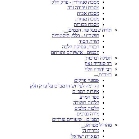
מסכת סנהדרין - פרק חלק
מסכת עבודה זרה
מסכת אבות
מסכת מנחות
מסכת בכורות
תורה שבעל פה, חכמים
תושב"ע - כללי, היסטוריה
תורת הסוד
רבנות, פסיקת הלכה
חכמים - אישיותם ותורתם
תפילה וברכות
רב סעדיה גאון
רבי יהודה הלוי
רמב"ם
שמונה פרקים
הקדמה לפירוש הרמב"ם על פרק חלק
איגרות רמב"ם
ספר המדע
הלכות תשובה
הלכות מלכים
מורה נבוכים
רמב"ם - שיעורים נפרדים
מהר"ל מפראג
גבורות ה'
תפארת ישראל