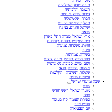
מוסר, מידות
תורה ומדע, אבולוציה
תשובה והלכותיה
דיבור, שפה, אותיות
חברה, אקטואליה
תהליך הגאולה וציונות
ישראל והגוים, בני נח
שואה
ארץ ישראל, מצוות התל' בארץ
בית המקדש, כהנים, קורבנות
זוגיות, משפחה, צניעות
חינוך
כשרות, צמחונות
ספר תורה, תפילין, מזוזה, ציצית
גשם, מיים, סביבה, גיאוגרפיה
אומנות, ספורט, פנאי
שאלות ותשובות - הקלטות
נושאים שונים
שבת ומועדי ישראל
שבת
מועדי ישראל, ראש חודש
פסח
ספירת העומר, ל"ג בעומר
חודש אייר
יום העצמאות