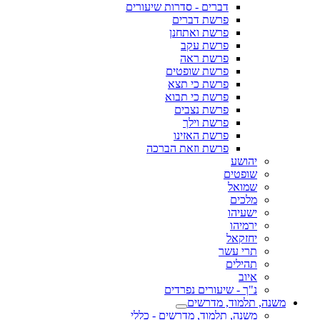
דברים - סדרות שיעורים
פרשת דברים
פרשת ואתחנן
פרשת עקב
פרשת ראה
פרשת שופטים
פרשת כי תצא
פרשת כי תבוא
פרשת נצבים
פרשת וילך
פרשת האזינו
פרשת וזאת הברכה
יהושע
שופטים
שמואל
מלכים
ישעיהו
ירמיהו
יחזקאל
תרי עשר
תהילים
איוב
נ"ך - שיעורים נפרדים
משנה, תלמוד, מדרשים
משנה, תלמוד, מדרשים - כללי