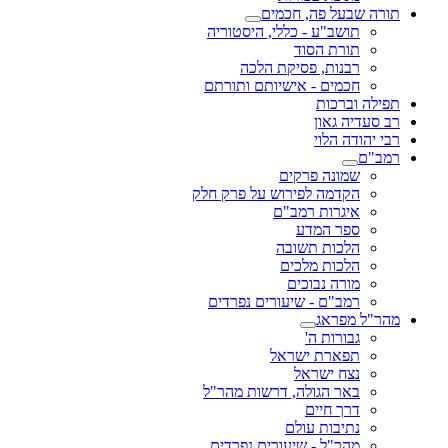
תורה שבעל פה, חכמים
תושב"ע - כללי, היסטוריה
תורת הסוד
רבנות, פסיקת הלכה
חכמים - אישיותם ותורתם
תפילה וברכות
רב סעדיה גאון
רבי יהודה הלוי
רמב"ם
שמונה פרקים
הקדמה לפירוש על פרק חלק
איגרות רמב"ם
ספר המדע
הלכות תשובה
הלכות מלכים
מורה נבוכים
רמב"ם - שיעורים נפרדים
מהר"ל מפראג
גבורות ה'
תפארת ישראל
נצח ישראל
באר הגולה, דרשות מהר"ל
דרך חיים
נתיבות עולם
מהר"ל - שיעורים נפרדים