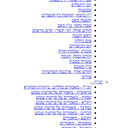
יום ירושלים
שבועות
י"ז בתמוז, תקופת בין המצרים
תשעה באב
שבת נחמו, ט"ו באב
חודש אלול, חגי תשרי, ימים נוראים
ראש השנה
צום גדליה
יום הכיפורים
סוכות, שמחת תורה
חודש כסלו, חנוכה
עשרה בטבת
ט"ו בשבט
חודש אדר, ארבעת הפרשיות
פורים
תנ"ך
תנ"ך - מאמרים כלליים, ביקורת המקרא
בראשית - מאמרים על פרשת שבוע
שמות - מאמרים על פרשת שבוע
ויקרא - מאמרים על פרשת שבוע
במדבר - מאמרים על פרשת שבוע
דברים - מאמרים על פרשת שבוע
יהושע - מאמרים
שופטים - מאמרים