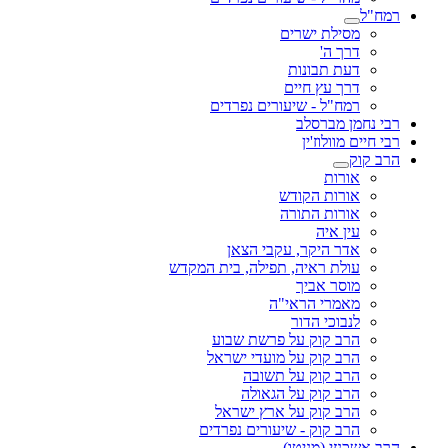
רמח"ל
מסילת ישרים
דרך ה'
דעת תבונות
דרך עץ חיים
רמח"ל - שיעורים נפרדים
רבי נחמן מברסלב
רבי חיים מוולוז'ין
הרב קוק
אורות
אורות הקודש
אורות התורה
עין איה
אדר היקר, עקבי הצאן
עולת ראיה, תפילה, בית המקדש
מוסר אביך
מאמרי הראי"ה
לנבוכי הדור
הרב קוק על פרשת שבוע
הרב קוק על מועדי ישראל
הרב קוק על תשובה
הרב קוק על הגאולה
הרב קוק על ארץ ישראל
הרב קוק - שיעורים נפרדים
הרב אשכנזי (מניטו)