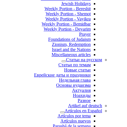
Jewish Holidays
Weekly Portion - Bereshit
Weekly Portion - Shemot
Weekly Portion - Vayikra
Weekly Portion - Bemidbar
Weekly Portion - Devarim
Prayer
Foundations of Judaism
Zionism, Redemption
Israel and the Nations
Miscellaneous articles
Статьи на русском
Статьи по темам
Новые статьи
Еврейские даты и праздники
Недельная глава
Основы иудаизма
Актуалия
Ноахиды
Разное
Artikel auf deutsch
Artículos en Español
Artículos por tema
Artículos nuevos
Parashá de la semana