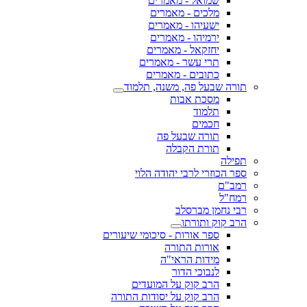
שמואל - מאמרים
מלכים - מאמרים
ישעיהו - מאמרים
ירמיהו - מאמרים
יחזקאל - מאמרים
תרי עשר - מאמרים
כתובים - מאמרים
תורה שבעל פה, משנה, תלמוד
מסכת אבות
תלמוד
חכמים
תורה שבעל פה
תורת הקבלה
תפילה
ספר הכוזרי לרבי יהודה הלוי
רמב"ם
רמח"ל
רבי נחמן מברסלב
הרב קוק ותורתו
ספר אורות - סיכומי שיעורים
אורות התורה
מידות הראי"ה
לנבוכי הדור
הרב קוק על המועדים
הרב קוק על יסודות התורה