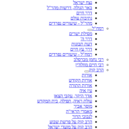
נצח ישראל
באר הגולה, דרשות מהר"ל
דרך חיים
נתיבות עולם
מהר"ל - שיעורים נפרדים
רמח"ל
מסילת ישרים
דרך ה'
דעת תבונות
דרך עץ חיים
רמח"ל - שיעורים נפרדים
רבי נחמן מברסלב
רבי חיים מוולוז'ין
הרב קוק
אורות
אורות הקודש
אורות התורה
עין איה
אדר היקר, עקבי הצאן
עולת ראיה, תפילה, בית המקדש
מוסר אביך
מאמרי הראי"ה
לנבוכי הדור
הרב קוק על פרשת שבוע
הרב קוק על מועדי ישראל