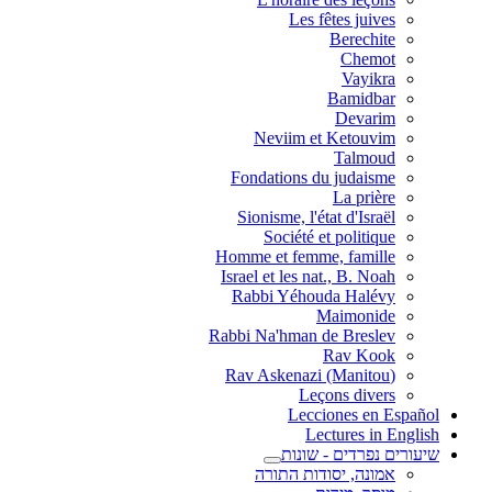
Les fêtes juives
Berechite
Chemot
Vayikra
Bamidbar
Devarim
Neviim et Ketouvim
Talmoud
Fondations du judaisme
La prière
Sionisme, l'état d'Israël
Société et politique
Homme et femme, famille
Israel et les nat., B. Noah
Rabbi Yéhouda Halévy
Maimonide
Rabbi Na'hman de Breslev
Rav Kook
(Rav Askenazi (Manitou
Leçons divers
Lecciones en Español
Lectures in English
שיעורים נפרדים - שונות
אמונה, יסודות התורה