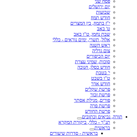
פסח שני
יום ירושלים
שבועות
חודש תמוז
י"ז בתמוז, בין המצרים
ט' באב
שבת נחמו, ט"ו באב
אלול, תשרי, ימים נוראים - כללי
ראש השנה
צום גדליה
יום הכיפורים
סוכות, שמיני עצרת
חודש כסלו, חנוכה
י' בטבת
ט"ו בשבט
חודש אדר
פרשת שקלים
פרשת זכור
פורים, מגילת אסתר
פרשת פרה
פרשת החודש
תורה, נביאים וכתובים
תנ"ך - כללי, ביקורת המקרא
בראשית
בראשית - סדרות שיעורים