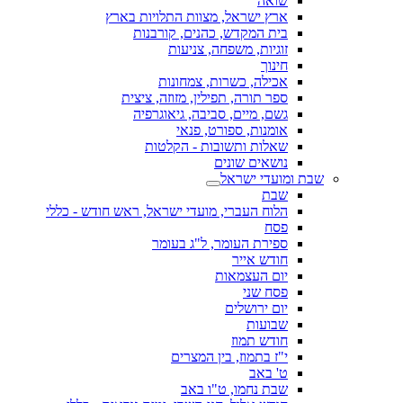
שואה
ארץ ישראל, מצוות התלויות בארץ
בית המקדש, כהנים, קורבנות
זוגיות, משפחה, צניעות
חינוך
אכילה, כשרות, צמחונות
ספר תורה, תפילין, מזוזה, ציצית
גשם, מיים, סביבה, גיאוגרפיה
אומנות, ספורט, פנאי
שאלות ותשובות - הקלטות
נושאים שונים
שבת ומועדי ישראל
שבת
הלוח העברי, מועדי ישראל, ראש חודש - כללי
פסח
ספירת העומר, ל"ג בעומר
חודש אייר
יום העצמאות
פסח שני
יום ירושלים
שבועות
חודש תמוז
י"ז בתמוז, בין המצרים
ט' באב
שבת נחמו, ט"ו באב