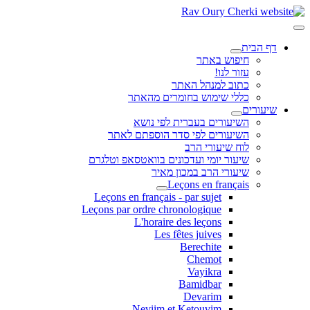
דף הבית
חיפוש באתר
עזור לנו!
כתוב למנהל האתר
כללי שימוש בחומרים מהאתר
שיעורים
השיעורים בעברית לפי נושא
השיעורים לפי סדר הוספתם לאתר
לוח שיעורי הרב
שיעור יומי ועדכונים בוואטסאפ וטלגרם
שיעורי הרב במכון מאיר
Leçons en français
Leçons en français - par sujet
Leçons par ordre chronologique
L'horaire des leçons
Les fêtes juives
Berechite
Chemot
Vayikra
Bamidbar
Devarim
Neviim et Ketouvim