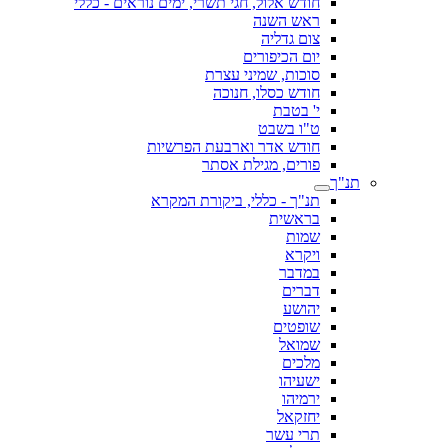
חודש אלול, חגי תשרי, ימים נוראים - כללי
ראש השנה
צום גדליה
יום הכיפורים
סוכות, שמיני עצרת
חודש כסלו, חנוכה
י' בטבת
ט"ו בשבט
חודש אדר וארבעת הפרשיות
פורים, מגילת אסתר
תנ"ך
תנ"ך - כללי, ביקורת המקרא
בראשית
שמות
ויקרא
במדבר
דברים
יהושע
שופטים
שמואל
מלכים
ישעיהו
ירמיהו
יחזקאל
תרי עשר