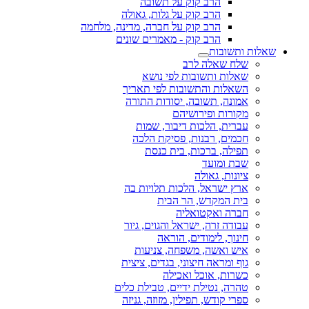
הרב קוק על תשובה
הרב קוק על גלות, גאולה
הרב קוק על חברה, מדינה, מלחמה
הרב קוק - מאמרים שונים
שאלות ותשובות
שלח שאלה לרב
שאלות ותשובות לפי נושא
השאלות והתשובות לפי תאריך
אמונה, תשובה, יסודות התורה
מקורות ופירושיהם
עברית, הלכות דיבור, שמות
חכמים, רבנות, פסיקת הלכה
תפילה, ברכות, בית כנסת
שבת ומועד
ציונות, גאולה
ארץ ישראל, הלכות תלויות בה
בית המקדש, הר הבית
חברה ואקטואליה
עבודה זרה, ישראל והגוים, גיור
חינוך, לימודים, הוראה
איש ואשה, משפחה, צניעות
גוף ומראה חיצוני, בגדים, ציצית
כשרות, אוכל ואכילה
טהרה, נטילת ידיים, טבילת כלים
ספרי קודש, תפילין, מזוזה, גניזה