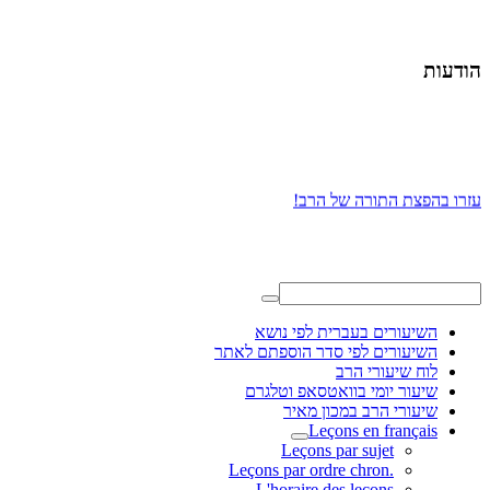
הודעות
עזרו בהפצת התורה של הרב!
השיעורים בעברית לפי נושא
השיעורים לפי סדר הוספתם לאתר
לוח שיעורי הרב
שיעור יומי בוואטסאפ וטלגרם
שיעורי הרב במכון מאיר
Leçons en français
Leçons par sujet
.Leçons par ordre chron
L'horaire des leçons