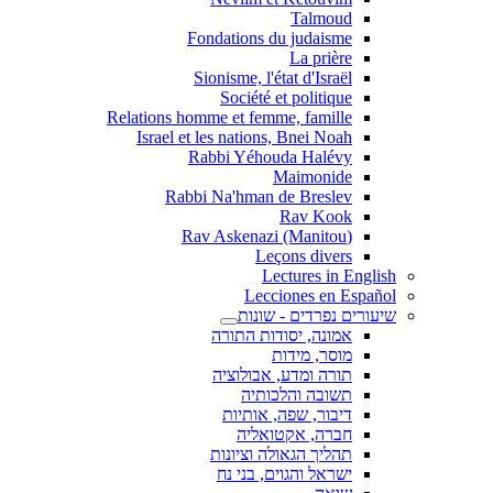
Talmoud
Fondations du judaisme
La prière
Sionisme, l'état d'Israël
Société et politique
Relations homme et femme, famille
Israel et les nations, Bnei Noah
Rabbi Yéhouda Halévy
Maimonide
Rabbi Na'hman de Breslev
Rav Kook
(Rav Askenazi (Manitou
Leçons divers
Lectures in English
Lecciones en Español
שיעורים נפרדים - שונות
אמונה, יסודות התורה
מוסר, מידות
תורה ומדע, אבולוציה
תשובה והלכותיה
דיבור, שפה, אותיות
חברה, אקטואליה
תהליך הגאולה וציונות
ישראל והגוים, בני נח