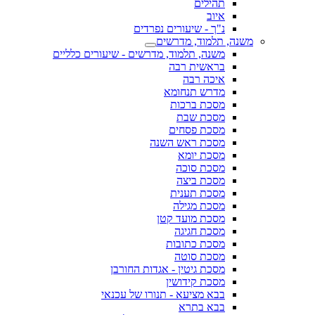
תהילים
איוב
נ"ך - שיעורים נפרדים
משנה, תלמוד, מדרשים
משנה, תלמוד, מדרשים - שיעורים כלליים
בראשית רבה
איכה רבה
מדרש תנחומא
מסכת ברכות
מסכת שבת
מסכת פסחים
מסכת ראש השנה
מסכת יומא
מסכת סוכה
מסכת ביצה
מסכת תענית
מסכת מגילה
מסכת מועד קטן
מסכת חגיגה
מסכת כתובות
מסכת סוטה
מסכת גיטין - אגדות החורבן
מסכת קידושין
בבא מציעא - תנורו של עכנאי
בבא בתרא