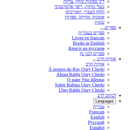
דיני ממונות ונזקין, צדקה
בעלי כוחות, ריפוי אלטרנטיבי
הלוח העברי, תאריכים
אומנות, מוזיקה, ספרות
שונות
ספרים
ספרים בעברית
Livres en français
Books in English
Книги на русском
ספרים לבני נח
אודות הרב
אודות הרב
À propos du Rav Oury Cherki
About Rabbi Oury Cherki
О раве Ури Шерки
Sobre Rabino Oury Cherki
Über Rabbi Oury Cherki
לכתוב לרב
Languages
עברית
Français
English
Русский
Español