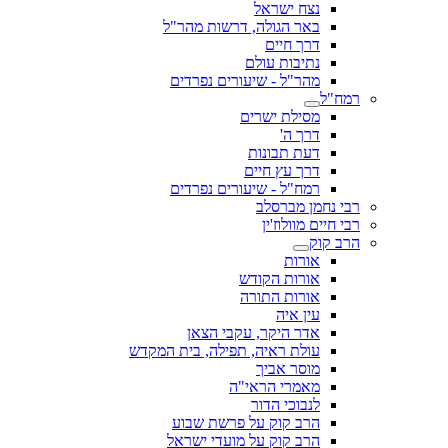
נצח ישראל
באר הגולה, דרשות מהר"ל
דרך חיים
נתיבות עולם
מהר"ל - שיעורים נפרדים
רמח"ל
מסילת ישרים
דרך ה'
דעת תבונות
דרך עץ חיים
רמח"ל - שיעורים נפרדים
רבי נחמן מברסלב
רבי חיים מוולוז'ין
הרב קוק
אורות
אורות הקודש
אורות התורה
עין איה
אדר היקר, עקבי הצאן
עולת ראיה, תפילה, בית המקדש
מוסר אביך
מאמרי הראי"ה
לנבוכי הדור
הרב קוק על פרשת שבוע
הרב קוק על מועדי ישראל