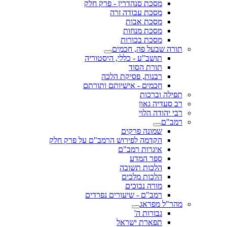
מסכת סנהדרין - פרק חלק
מסכת עבודה זרה
מסכת אבות
מסכת מנחות
מסכת בכורות
תורה שבעל פה, חכמים
תושב"ע - כללי, היסטוריה
תורת הסוד
רבנות, פסיקת הלכה
חכמים - אישיותם ותורתם
תפילה וברכות
רב סעדיה גאון
רבי יהודה הלוי
רמב"ם
שמונה פרקים
הקדמה לפירוש הרמב"ם על פרק חלק
איגרות רמב"ם
ספר המדע
הלכות תשובה
הלכות מלכים
מורה נבוכים
רמב"ם - שיעורים נפרדים
מהר"ל מפראג
גבורות ה'
תפארת ישראל