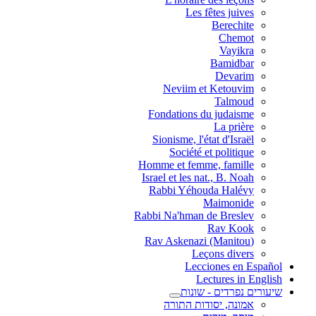
Les fêtes juives
Berechite
Chemot
Vayikra
Bamidbar
Devarim
Neviim et Ketouvim
Talmoud
Fondations du judaisme
La prière
Sionisme, l'état d'Israël
Société et politique
Homme et femme, famille
Israel et les nat., B. Noah
Rabbi Yéhouda Halévy
Maimonide
Rabbi Na'hman de Breslev
Rav Kook
(Rav Askenazi (Manitou
Leçons divers
Lecciones en Español
Lectures in English
שיעורים נפרדים - שונות
אמונה, יסודות התורה