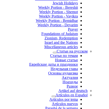
Jewish Holidays
Weekly Portion - Bereshit
Weekly Portion - Shemot
Weekly Portion - Vayikra
Weekly Portion - Bemidbar
Weekly Portion - Devarim
Prayer
Foundations of Judaism
Zionism, Redemption
Israel and the Nations
Miscellaneous articles
Статьи на русском
Статьи по темам
Новые статьи
Еврейские даты и праздники
Недельная глава
Основы иудаизма
Актуалия
Ноахиды
Разное
Artikel auf deutsch
Artículos en Español
Artículos por tema
Artículos nuevos
Parashá de la semana