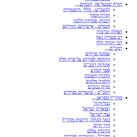
תורה שבעל פה, חכמים
תושב"ע - כללי, היסטוריה
תורת הסוד
רבנות, פסיקת הלכה
חכמים - אישיותם ותורתם
תפילה וברכות
רב סעדיה גאון
רבי יהודה הלוי
רמב"ם
שמונה פרקים
הקדמה לפירוש על פרק חלק
איגרות רמב"ם
ספר המדע
הלכות תשובה
הלכות מלכים
מורה נבוכים
רמב"ם - שיעורים נפרדים
מהר"ל מפראג
גבורות ה'
תפארת ישראל
נצח ישראל
באר הגולה, דרשות מהר"ל
דרך חיים
נתיבות עולם
מהר"ל - שיעורים נפרדים