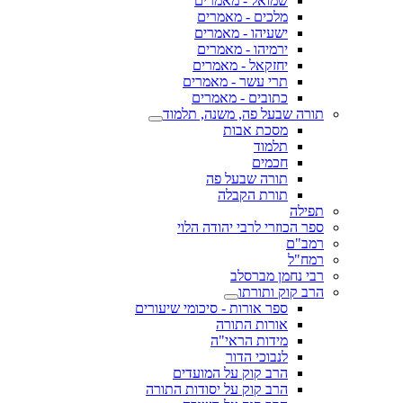
שמואל - מאמרים
מלכים - מאמרים
ישעיהו - מאמרים
ירמיהו - מאמרים
יחזקאל - מאמרים
תרי עשר - מאמרים
כתובים - מאמרים
תורה שבעל פה, משנה, תלמוד
מסכת אבות
תלמוד
חכמים
תורה שבעל פה
תורת הקבלה
תפילה
ספר הכוזרי לרבי יהודה הלוי
רמב"ם
רמח"ל
רבי נחמן מברסלב
הרב קוק ותורתו
ספר אורות - סיכומי שיעורים
אורות התורה
מידות הראי"ה
לנבוכי הדור
הרב קוק על המועדים
הרב קוק על יסודות התורה