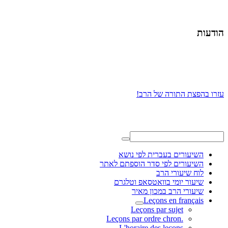
הודעות
עזרו בהפצת התורה של הרב!
השיעורים בעברית לפי נושא
השיעורים לפי סדר הוספתם לאתר
לוח שיעורי הרב
שיעור יומי בוואטסאפ וטלגרם
שיעורי הרב במכון מאיר
Leçons en français
Leçons par sujet
.Leçons par ordre chron
L'horaire des leçons