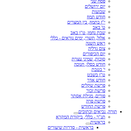
פסח שני
יום ירושלים
שבועות
חודש תמוז
י"ז בתמוז, בין המצרים
ט' באב
שבת נחמו, ט"ו באב
אלול, תשרי, ימים נוראים - כללי
ראש השנה
צום גדליה
יום הכיפורים
סוכות, שמיני עצרת
חודש כסלו, חנוכה
י' בטבת
ט"ו בשבט
חודש אדר
פרשת שקלים
פרשת זכור
פורים, מגילת אסתר
פרשת פרה
פרשת החודש
תורה, נביאים וכתובים
תנ"ך - כללי, ביקורת המקרא
בראשית
בראשית - סדרות שיעורים