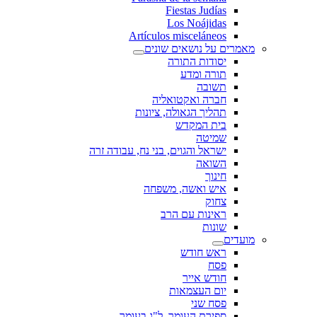
Fiestas Judías
Los Noájidas
Artículos misceláneos
מאמרים על נושאים שונים
יסודות התורה
תורה ומדע
תשובה
חברה ואקטואליה
תהליך הגאולה, ציונות
בית המקדש
שמיטה
ישראל והגוים, בני נח, עבודה זרה
השואה
חינוך
איש ואשה, משפחה
צחוק
ראינות עם הרב
שונות
מועדים
ראש חודש
פסח
חודש אייר
יום העצמאות
פסח שני
ספירת העומר, ל"ג בעומר