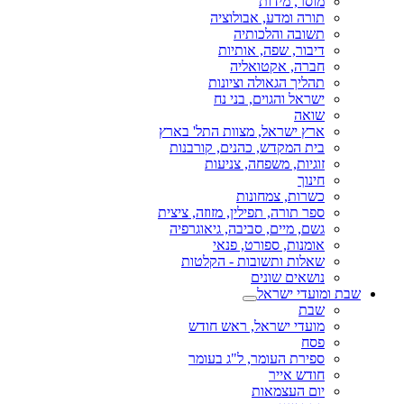
מוסר, מידות
תורה ומדע, אבולוציה
תשובה והלכותיה
דיבור, שפה, אותיות
חברה, אקטואליה
תהליך הגאולה וציונות
ישראל והגוים, בני נח
שואה
ארץ ישראל, מצוות התל' בארץ
בית המקדש, כהנים, קורבנות
זוגיות, משפחה, צניעות
חינוך
כשרות, צמחונות
ספר תורה, תפילין, מזוזה, ציצית
גשם, מיים, סביבה, גיאוגרפיה
אומנות, ספורט, פנאי
שאלות ותשובות - הקלטות
נושאים שונים
שבת ומועדי ישראל
שבת
מועדי ישראל, ראש חודש
פסח
ספירת העומר, ל"ג בעומר
חודש אייר
יום העצמאות