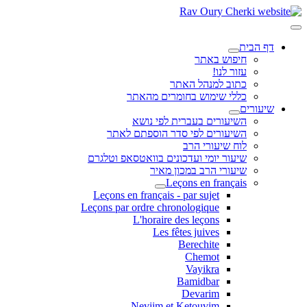
דף הבית
חיפוש באתר
עזור לנו!
כתוב למנהל האתר
כללי שימוש בחומרים מהאתר
שיעורים
השיעורים בעברית לפי נושא
השיעורים לפי סדר הוספתם לאתר
לוח שיעורי הרב
שיעור יומי ועדכונים בוואטסאפ וטלגרם
שיעורי הרב במכון מאיר
Leçons en français
Leçons en français - par sujet
Leçons par ordre chronologique
L'horaire des leçons
Les fêtes juives
Berechite
Chemot
Vayikra
Bamidbar
Devarim
Neviim et Ketouvim