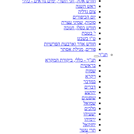
חודש אלול, חגי תשרי, ימים נוראים - כללי
ראש השנה
צום גדליה
יום הכיפורים
סוכות, שמיני עצרת
חודש כסלו, חנוכה
י' בטבת
ט"ו בשבט
חודש אדר וארבעת הפרשיות
פורים, מגילת אסתר
תנ"ך
תנ"ך - כללי, ביקורת המקרא
בראשית
שמות
ויקרא
במדבר
דברים
יהושע
שופטים
שמואל
מלכים
ישעיהו
ירמיהו
יחזקאל
תרי עשר