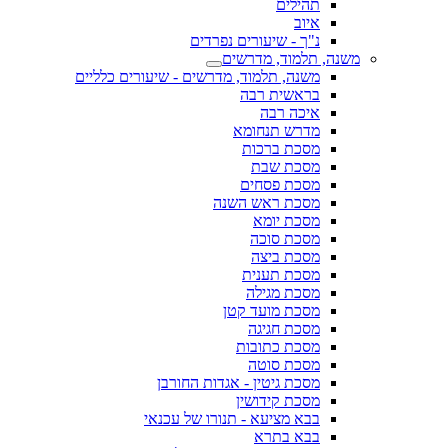
תהילים
איוב
נ"ך - שיעורים נפרדים
משנה, תלמוד, מדרשים
משנה, תלמוד, מדרשים - שיעורים כלליים
בראשית רבה
איכה רבה
מדרש תנחומא
מסכת ברכות
מסכת שבת
מסכת פסחים
מסכת ראש השנה
מסכת יומא
מסכת סוכה
מסכת ביצה
מסכת תענית
מסכת מגילה
מסכת מועד קטן
מסכת חגיגה
מסכת כתובות
מסכת סוטה
מסכת גיטין - אגדות החורבן
מסכת קידושין
בבא מציעא - תנורו של עכנאי
בבא בתרא