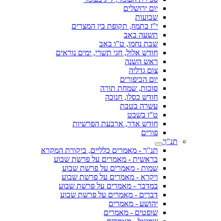
יום ירושלים
שבועות
י"ז בתמוז, תקופת בין המצרים
תשעה באב
שבת נחמו, ט"ו באב
חודש אלול, חגי תשרי, ימים נוראים
ראש השנה
צום גדליה
יום הכיפורים
סוכות, שמחת תורה
חודש כסלו, חנוכה
עשרה בטבת
ט"ו בשבט
חודש אדר, ארבעת הפרשיות
פורים
תנ"ך
תנ"ך - מאמרים כלליים, ביקורת המקרא
בראשית - מאמרים על פרשת שבוע
שמות - מאמרים על פרשת שבוע
ויקרא - מאמרים על פרשת שבוע
במדבר - מאמרים על פרשת שבוע
דברים - מאמרים על פרשת שבוע
יהושע - מאמרים
שופטים - מאמרים