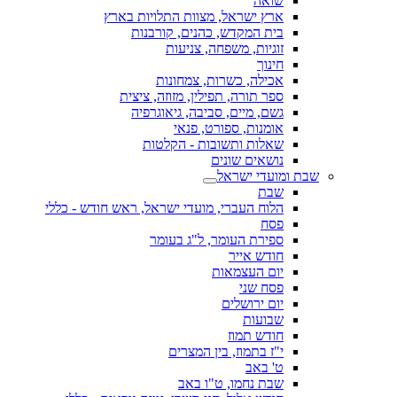
שואה
ארץ ישראל, מצוות התלויות בארץ
בית המקדש, כהנים, קורבנות
זוגיות, משפחה, צניעות
חינוך
אכילה, כשרות, צמחונות
ספר תורה, תפילין, מזוזה, ציצית
גשם, מיים, סביבה, גיאוגרפיה
אומנות, ספורט, פנאי
שאלות ותשובות - הקלטות
נושאים שונים
שבת ומועדי ישראל
שבת
הלוח העברי, מועדי ישראל, ראש חודש - כללי
פסח
ספירת העומר, ל"ג בעומר
חודש אייר
יום העצמאות
פסח שני
יום ירושלים
שבועות
חודש תמוז
י"ז בתמוז, בין המצרים
ט' באב
שבת נחמו, ט"ו באב