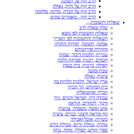
הרב קוק על תשובה
הרב קוק על גלות, גאולה
הרב קוק על חברה, מדינה, מלחמה
הרב קוק - מאמרים שונים
שאלות ותשובות
שלח שאלה לרב
שאלות ותשובות לפי נושא
השאלות והתשובות לפי תאריך
אמונה, תשובה, יסודות התורה
מקורות ופירושיהם
עברית, הלכות דיבור, שמות
חכמים, רבנות, פסיקת הלכה
תפילה, ברכות, בית כנסת
שבת ומועד
ציונות, גאולה
ארץ ישראל, הלכות תלויות בה
בית המקדש, הר הבית
חברה ואקטואליה
עבודה זרה, ישראל והגוים, גיור
חינוך, לימודים, הוראה
איש ואשה, משפחה, צניעות
גוף ומראה חיצוני, בגדים, ציצית
כשרות, אוכל ואכילה
טהרה, נטילת ידיים, טבילת כלים
ספרי קודש, תפילין, מזוזה, גניזה