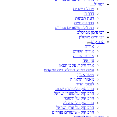
רמח"ל
מסילת ישרים
דרך ה'
דעת תבונות
דרך עץ חיים
רמח"ל - שיעורים נפרדים
רבי נחמן מברסלב
רבי חיים מוולוז'ין
הרב קוק
אורות
אורות הקודש
אורות התורה
עין איה
אדר היקר, עקבי הצאן
עולת ראיה, תפילה, בית המקדש
מוסר אביך
מאמרי הראי"ה
לנבוכי הדור
הרב קוק על פרשת שבוע
הרב קוק על מועדי ישראל
הרב קוק על תשובה
הרב קוק על הגאולה
הרב קוק על ארץ ישראל
הרב קוק - שיעורים נפרדים
הרב אשכנזי (מניטו)