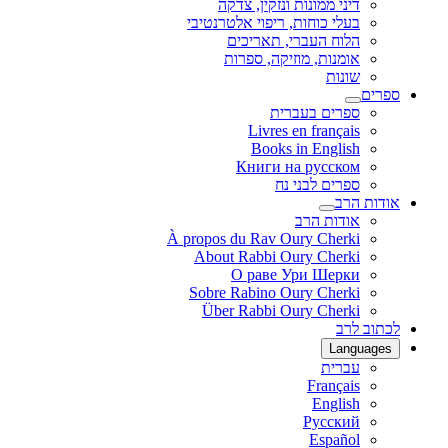
דיני ממונות ונזקין, צדקה
בעלי כוחות, ריפוי אלטרנטיבי
הלוח העברי, תאריכים
אומנות, מוזיקה, ספרות
שונות
ספרים
ספרים בעברית
Livres en français
Books in English
Книги на русском
ספרים לבני נח
אודות הרב
אודות הרב
À propos du Rav Oury Cherki
About Rabbi Oury Cherki
О раве Ури Шерки
Sobre Rabino Oury Cherki
Über Rabbi Oury Cherki
לכתוב לרב
Languages
עברית
Français
English
Русский
Español