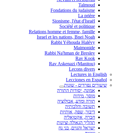
Talmoud
Fondations du judaisme
La prière
Sionisme, l'état d'Israël
Société et politique
Relations homme et femme, famille
Israel et les nations, Bnei Noah
Rabbi Yéhouda Halévy
Maimonide
Rabbi Na'hman de Breslev
Rav Kook
(Rav Askenazi (Manitou
Leçons divers
Lectures in English
Lecciones en Español
שיעורים נפרדים - שונות
אמונה, יסודות התורה
מוסר, מידות
תורה ומדע, אבולוציה
תשובה והלכותיה
דיבור, שפה, אותיות
חברה, אקטואליה
תהליך הגאולה וציונות
ישראל והגוים, בני נח