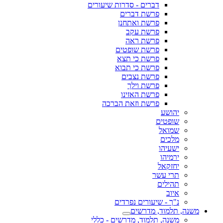
דברים - סדרות שיעורים
פרשת דברים
פרשת ואתחנן
פרשת עקב
פרשת ראה
פרשת שופטים
פרשת כי תצא
פרשת כי תבוא
פרשת נצבים
פרשת וילך
פרשת האזינו
פרשת וזאת הברכה
יהושע
שופטים
שמואל
מלכים
ישעיהו
ירמיהו
יחזקאל
תרי עשר
תהילים
איוב
נ"ך - שיעורים נפרדים
משנה, תלמוד, מדרשים
משנה, תלמוד, מדרשים - כללי