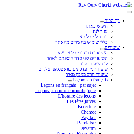
דף הבית
חיפוש באתר
עזור לנו!
כתוב למנהל האתר
כללי שימוש בחומרים מהאתר
שיעורים
השיעורים בעברית לפי נושא
השיעורים לפי סדר הוספתם לאתר
לוח שיעורי הרב
שיעור יומי ועדכונים בוואטסאפ וטלגרם
שיעורי הרב במכון מאיר
Leçons en français
Leçons en français - par sujet
Leçons par ordre chronologique
L'horaire des leçons
Les fêtes juives
Berechite
Chemot
Vayikra
Bamidbar
Devarim
Neviim et Ketouvim