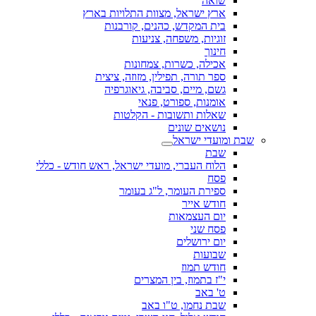
שואה
ארץ ישראל, מצוות התלויות בארץ
בית המקדש, כהנים, קורבנות
זוגיות, משפחה, צניעות
חינוך
אכילה, כשרות, צמחונות
ספר תורה, תפילין, מזוזה, ציצית
גשם, מיים, סביבה, גיאוגרפיה
אומנות, ספורט, פנאי
שאלות ותשובות - הקלטות
נושאים שונים
שבת ומועדי ישראל
שבת
הלוח העברי, מועדי ישראל, ראש חודש - כללי
פסח
ספירת העומר, ל"ג בעומר
חודש אייר
יום העצמאות
פסח שני
יום ירושלים
שבועות
חודש תמוז
י"ז בתמוז, בין המצרים
ט' באב
שבת נחמו, ט"ו באב