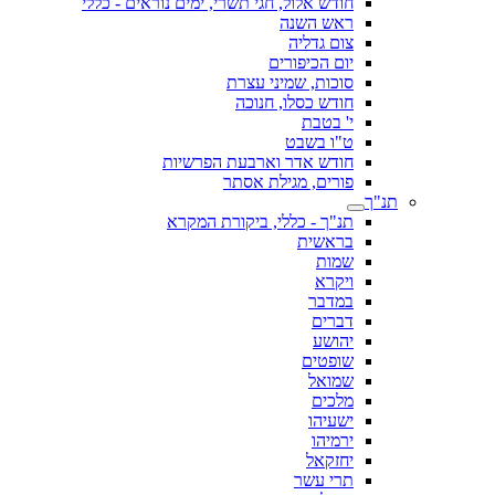
חודש אלול, חגי תשרי, ימים נוראים - כללי
ראש השנה
צום גדליה
יום הכיפורים
סוכות, שמיני עצרת
חודש כסלו, חנוכה
י' בטבת
ט"ו בשבט
חודש אדר וארבעת הפרשיות
פורים, מגילת אסתר
תנ"ך
תנ"ך - כללי, ביקורת המקרא
בראשית
שמות
ויקרא
במדבר
דברים
יהושע
שופטים
שמואל
מלכים
ישעיהו
ירמיהו
יחזקאל
תרי עשר