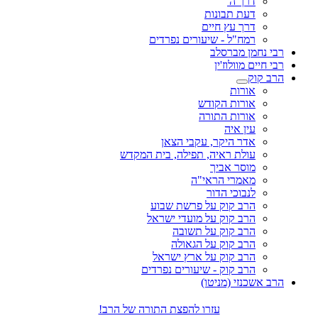
דרך ה'
דעת תבונות
דרך עץ חיים
רמח"ל - שיעורים נפרדים
רבי נחמן מברסלב
רבי חיים מוולוז'ין
הרב קוק
אורות
אורות הקודש
אורות התורה
עין איה
אדר היקר, עקבי הצאן
עולת ראיה, תפילה, בית המקדש
מוסר אביך
מאמרי הראי"ה
לנבוכי הדור
הרב קוק על פרשת שבוע
הרב קוק על מועדי ישראל
הרב קוק על תשובה
הרב קוק על הגאולה
הרב קוק על ארץ ישראל
הרב קוק - שיעורים נפרדים
הרב אשכנזי (מניטו)
עזרו להפצת התורה של הרב!