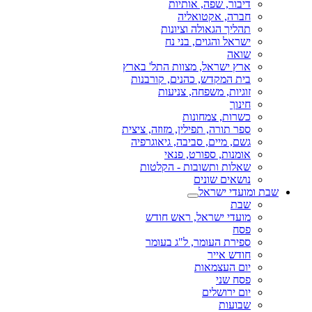
דיבור, שפה, אותיות
חברה, אקטואליה
תהליך הגאולה וציונות
ישראל והגוים, בני נח
שואה
ארץ ישראל, מצוות התל' בארץ
בית המקדש, כהנים, קורבנות
זוגיות, משפחה, צניעות
חינוך
כשרות, צמחונות
ספר תורה, תפילין, מזוזה, ציצית
גשם, מיים, סביבה, גיאוגרפיה
אומנות, ספורט, פנאי
שאלות ותשובות - הקלטות
נושאים שונים
שבת ומועדי ישראל
שבת
מועדי ישראל, ראש חודש
פסח
ספירת העומר, ל"ג בעומר
חודש אייר
יום העצמאות
פסח שני
יום ירושלים
שבועות