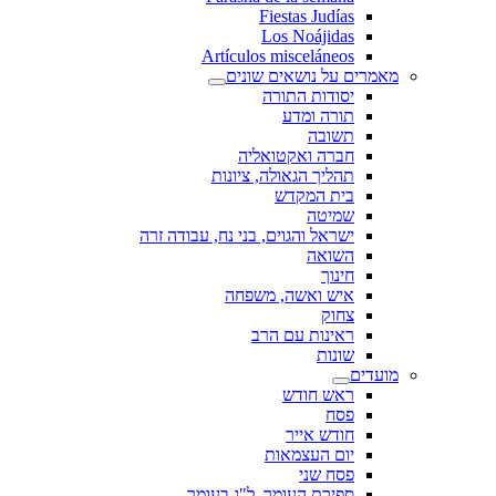
Fiestas Judías
Los Noájidas
Artículos misceláneos
מאמרים על נושאים שונים
יסודות התורה
תורה ומדע
תשובה
חברה ואקטואליה
תהליך הגאולה, ציונות
בית המקדש
שמיטה
ישראל והגוים, בני נח, עבודה זרה
השואה
חינוך
איש ואשה, משפחה
צחוק
ראינות עם הרב
שונות
מועדים
ראש חודש
פסח
חודש אייר
יום העצמאות
פסח שני
ספירת העומר, ל"ג בעומר