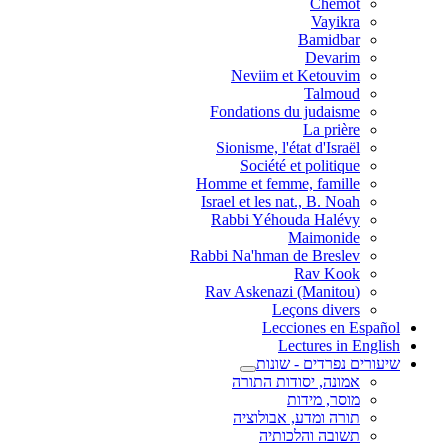
Chemot
Vayikra
Bamidbar
Devarim
Neviim et Ketouvim
Talmoud
Fondations du judaisme
La prière
Sionisme, l'état d'Israël
Société et politique
Homme et femme, famille
Israel et les nat., B. Noah
Rabbi Yéhouda Halévy
Maimonide
Rabbi Na'hman de Breslev
Rav Kook
(Rav Askenazi (Manitou
Leçons divers
Lecciones en Español
Lectures in English
שיעורים נפרדים - שונות
אמונה, יסודות התורה
מוסר, מידות
תורה ומדע, אבולוציה
תשובה והלכותיה