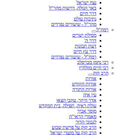
נצח ישראל
באר הגולה, דרשות מהר"ל
דרך חיים
נתיבות עולם
מהר"ל - שיעורים נפרדים
רמח"ל
מסילת ישרים
דרך ה'
דעת תבונות
דרך עץ חיים
רמח"ל - שיעורים נפרדים
רבי נחמן מברסלב
רבי חיים מוולוז'ין
הרב קוק
אורות
אורות הקודש
אורות התורה
עין איה
אדר היקר, עקבי הצאן
עולת ראיה, תפילה, בית המקדש
מוסר אביך
מאמרי הראי"ה
לנבוכי הדור
הרב קוק על פרשת שבוע
הרב קוק על מועדי ישראל