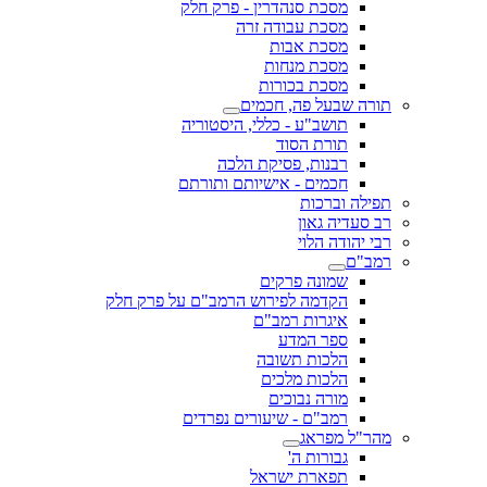
מסכת סנהדרין - פרק חלק
מסכת עבודה זרה
מסכת אבות
מסכת מנחות
מסכת בכורות
תורה שבעל פה, חכמים
תושב"ע - כללי, היסטוריה
תורת הסוד
רבנות, פסיקת הלכה
חכמים - אישיותם ותורתם
תפילה וברכות
רב סעדיה גאון
רבי יהודה הלוי
רמב"ם
שמונה פרקים
הקדמה לפירוש הרמב"ם על פרק חלק
איגרות רמב"ם
ספר המדע
הלכות תשובה
הלכות מלכים
מורה נבוכים
רמב"ם - שיעורים נפרדים
מהר"ל מפראג
גבורות ה'
תפארת ישראל