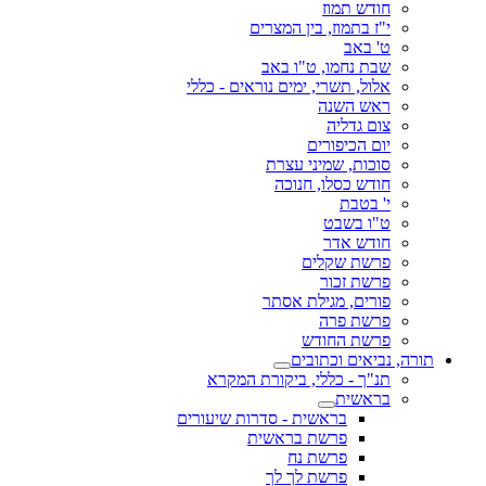
חודש תמוז
י"ז בתמוז, בין המצרים
ט' באב
שבת נחמו, ט"ו באב
אלול, תשרי, ימים נוראים - כללי
ראש השנה
צום גדליה
יום הכיפורים
סוכות, שמיני עצרת
חודש כסלו, חנוכה
י' בטבת
ט"ו בשבט
חודש אדר
פרשת שקלים
פרשת זכור
פורים, מגילת אסתר
פרשת פרה
פרשת החודש
תורה, נביאים וכתובים
תנ"ך - כללי, ביקורת המקרא
בראשית
בראשית - סדרות שיעורים
פרשת בראשית
פרשת נח
פרשת לך לך