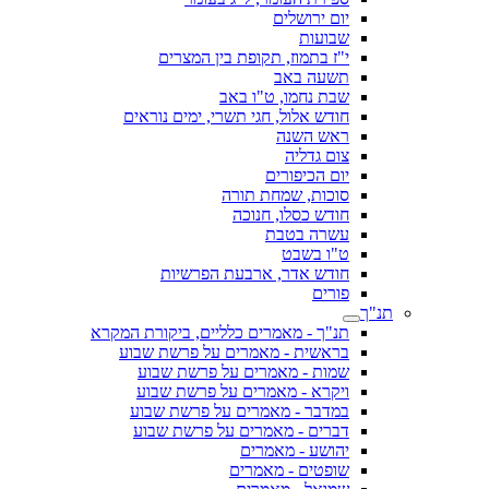
יום ירושלים
שבועות
י"ז בתמוז, תקופת בין המצרים
תשעה באב
שבת נחמו, ט"ו באב
חודש אלול, חגי תשרי, ימים נוראים
ראש השנה
צום גדליה
יום הכיפורים
סוכות, שמחת תורה
חודש כסלו, חנוכה
עשרה בטבת
ט"ו בשבט
חודש אדר, ארבעת הפרשיות
פורים
תנ"ך
תנ"ך - מאמרים כלליים, ביקורת המקרא
בראשית - מאמרים על פרשת שבוע
שמות - מאמרים על פרשת שבוע
ויקרא - מאמרים על פרשת שבוע
במדבר - מאמרים על פרשת שבוע
דברים - מאמרים על פרשת שבוע
יהושע - מאמרים
שופטים - מאמרים