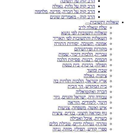
הרב קוק על תשובה
הרב קוק על גלות, גאולה
הרב קוק על חברה, מדינה, מלחמה
הרב קוק - מאמרים שונים
שאלות ותשובות
שלח שאלה לרב
שאלות ותשובות לפי נושא
השאלות והתשובות לפי תאריך
אמונה, תשובה, יסודות התורה
מקורות ופירושיהם
עברית, הלכות דיבור, שמות
חכמים, רבנות, פסיקת הלכה
תפילה, ברכות, בית כנסת
שבת ומועד
ציונות, גאולה
ארץ ישראל, הלכות תלויות בה
בית המקדש, הר הבית
חברה ואקטואליה
עבודה זרה, ישראל והגוים, גיור
חינוך, לימודים, הוראה
איש ואשה, משפחה, צניעות
גוף ומראה חיצוני, בגדים, ציצית
כשרות, אוכל ואכילה
טהרה, נטילת ידיים, טבילת כלים
ספרי קודש, תפילין, מזוזה, גניזה