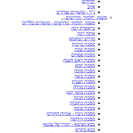
תהילים
איוב
נ"ך - שיעורים נפרדים
משנה, תלמוד, מדרשים
משנה, תלמוד, מדרשים - שיעורים כלליים
בראשית רבה
איכה רבה
מדרש תנחומא
מסכת ברכות
מסכת שבת
מסכת פסחים
מסכת ראש השנה
מסכת יומא
מסכת סוכה
מסכת ביצה
מסכת תענית
מסכת מגילה
מסכת מועד קטן
מסכת חגיגה
מסכת כתובות
מסכת סוטה
מסכת גיטין - אגדות החורבן
מסכת קידושין
בבא מציעא - תנורו של עכנאי
בבא בתרא