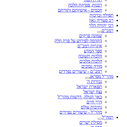
רבנות, פסיקת הלכה
חכמים - אישיותם ותורתם
תפילה וברכות
רב סעדיה גאון
רבי יהודה הלוי
רמב"ם
שמונה פרקים
הקדמה לפירוש על פרק חלק
איגרות רמב"ם
ספר המדע
הלכות תשובה
הלכות מלכים
מורה נבוכים
רמב"ם - שיעורים נפרדים
מהר"ל מפראג
גבורות ה'
תפארת ישראל
נצח ישראל
באר הגולה, דרשות מהר"ל
דרך חיים
נתיבות עולם
מהר"ל - שיעורים נפרדים
רמח"ל
מסילת ישרים