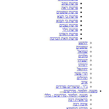
פרשת עקב
פרשת ראה
פרשת שופטים
פרשת כי תצא
פרשת כי תבוא
פרשת נצבים
פרשת וילך
פרשת האזינו
פרשת וזאת הברכה
יהושע
שופטים
שמואל
מלכים
ישעיהו
ירמיהו
יחזקאל
תרי עשר
תהילים
איוב
נ"ך - שיעורים נפרדים
משנה, תלמוד, מדרשים
משנה, תלמוד, מדרשים - כללי
בראשית רבה
איכה רבה
מדרש תנחומא