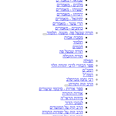
שמואל - מאמרים
מלכים - מאמרים
ישעיהו - מאמרים
ירמיהו - מאמרים
יחזקאל - מאמרים
תרי עשר - מאמרים
כתובים - מאמרים
תורה שבעל פה, משנה, תלמוד
מסכת אבות
תלמוד
חכמים
תורה שבעל פה
תורת הקבלה
תפילה
ספר הכוזרי לרבי יהודה הלוי
רמב"ם
רמח"ל
רבי נחמן מברסלב
הרב קוק ותורתו
ספר אורות - סיכומי שיעורים
אורות התורה
מידות הראי"ה
לנבוכי הדור
הרב קוק על המועדים
הרב קוק על יסודות התורה