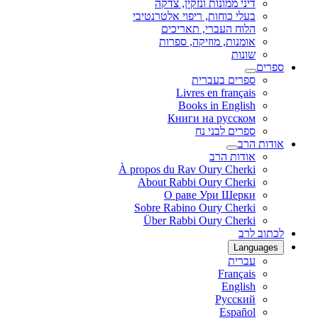
דיני ממונות ונזקין, צדקה
בעלי כוחות, ריפוי אלטרנטיבי
הלוח העברי, תאריכים
אומנות, מוזיקה, ספרות
שונות
ספרים
ספרים בעברית
Livres en français
Books in English
Книги на русском
ספרים לבני נח
אודות הרב
אודות הרב
À propos du Rav Oury Cherki
About Rabbi Oury Cherki
О раве Ури Шерки
Sobre Rabino Oury Cherki
Über Rabbi Oury Cherki
לכתוב לרב
Languages
עברית
Français
English
Русский
Español