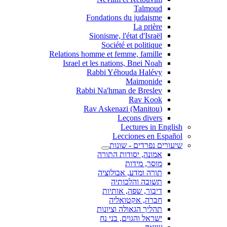
Talmoud
Fondations du judaisme
La prière
Sionisme, l'état d'Israël
Société et politique
Relations homme et femme, famille
Israel et les nations, Bnei Noah
Rabbi Yéhouda Halévy
Maimonide
Rabbi Na'hman de Breslev
Rav Kook
(Rav Askenazi (Manitou
Leçons divers
Lectures in English
Lecciones en Español
שיעורים נפרדים - שונות
אמונה, יסודות התורה
מוסר, מידות
תורה ומדע, אבולוציה
תשובה והלכותיה
דיבור, שפה, אותיות
חברה, אקטואליה
תהליך הגאולה וציונות
ישראל והגוים, בני נח