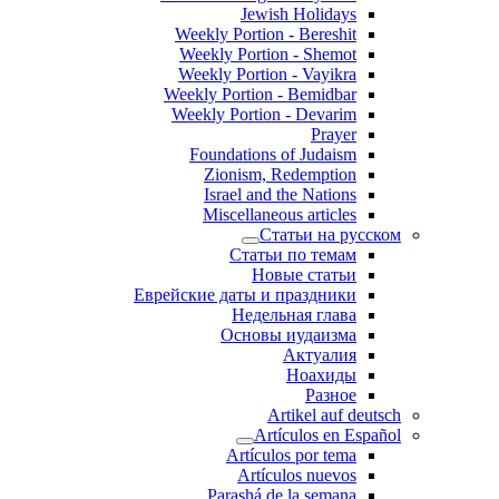
Jewish Holidays
Weekly Portion - Bereshit
Weekly Portion - Shemot
Weekly Portion - Vayikra
Weekly Portion - Bemidbar
Weekly Portion - Devarim
Prayer
Foundations of Judaism
Zionism, Redemption
Israel and the Nations
Miscellaneous articles
Статьи на русском
Статьи по темам
Новые статьи
Еврейские даты и праздники
Недельная глава
Основы иудаизма
Актуалия
Ноахиды
Разное
Artikel auf deutsch
Artículos en Español
Artículos por tema
Artículos nuevos
Parashá de la semana