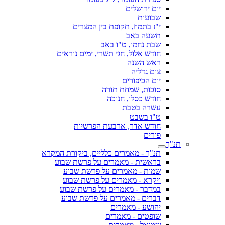
יום ירושלים
שבועות
י"ז בתמוז, תקופת בין המצרים
תשעה באב
שבת נחמו, ט"ו באב
חודש אלול, חגי תשרי, ימים נוראים
ראש השנה
צום גדליה
יום הכיפורים
סוכות, שמחת תורה
חודש כסלו, חנוכה
עשרה בטבת
ט"ו בשבט
חודש אדר, ארבעת הפרשיות
פורים
תנ"ך
תנ"ך - מאמרים כלליים, ביקורת המקרא
בראשית - מאמרים על פרשת שבוע
שמות - מאמרים על פרשת שבוע
ויקרא - מאמרים על פרשת שבוע
במדבר - מאמרים על פרשת שבוע
דברים - מאמרים על פרשת שבוע
יהושע - מאמרים
שופטים - מאמרים