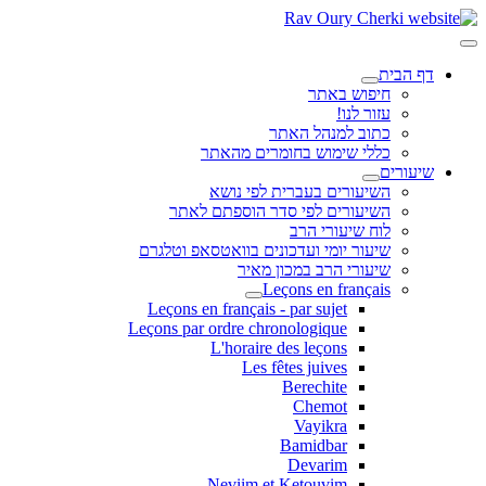
דף הבית
חיפוש באתר
עזור לנו!
כתוב למנהל האתר
כללי שימוש בחומרים מהאתר
שיעורים
השיעורים בעברית לפי נושא
השיעורים לפי סדר הוספתם לאתר
לוח שיעורי הרב
שיעור יומי ועדכונים בוואטסאפ וטלגרם
שיעורי הרב במכון מאיר
Leçons en français
Leçons en français - par sujet
Leçons par ordre chronologique
L'horaire des leçons
Les fêtes juives
Berechite
Chemot
Vayikra
Bamidbar
Devarim
Neviim et Ketouvim