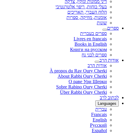
דיני ממונות ונזקין, צדקה
בעלי כוחות, ריפוי אלטרנטיבי
הלוח העברי, תאריכים
אומנות, מוזיקה, ספרות
שונות
ספרים
ספרים בעברית
Livres en français
Books in English
Книги на русском
ספרים לבני נח
אודות הרב
אודות הרב
À propos du Rav Oury Cherki
About Rabbi Oury Cherki
О раве Ури Шерки
Sobre Rabino Oury Cherki
Über Rabbi Oury Cherki
לכתוב לרב
Languages
עברית
Français
English
Русский
Español