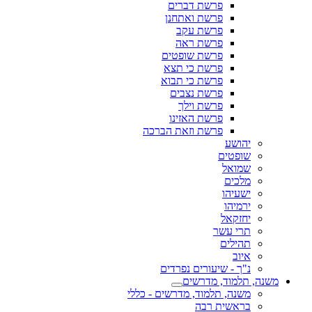
פרשת דברים
פרשת ואתחנן
פרשת עקב
פרשת ראה
פרשת שופטים
פרשת כי תצא
פרשת כי תבוא
פרשת נצבים
פרשת וילך
פרשת האזינו
פרשת וזאת הברכה
יהושע
שופטים
שמואל
מלכים
ישעיהו
ירמיהו
יחזקאל
תרי עשר
תהילים
איוב
נ"ך - שיעורים נפרדים
משנה, תלמוד, מדרשים
משנה, תלמוד, מדרשים - כללי
בראשית רבה