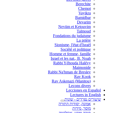
Berechite
Chemot
Vayikra
Bamidbar
Devarim
Neviim et Ketouvim
Talmoud
Fondations du judaisme
La prière
Sionisme, l'état d'Israël
Société et politique
Homme et femme, famille
Israel et les nat., B. Noah
Rabbi Yéhouda Halévy
Maimonide
Rabbi Na'hman de Breslev
Rav Kook
(Rav Askenazi (Manitou
Leçons divers
Lecciones en Español
Lectures in English
שיעורים נפרדים - שונות
אמונה, יסודות התורה
מוסר, מידות
תורה ומדע, אבולוציה