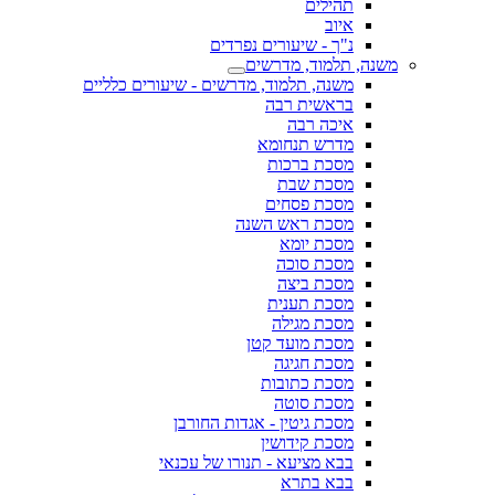
תהילים
איוב
נ"ך - שיעורים נפרדים
משנה, תלמוד, מדרשים
משנה, תלמוד, מדרשים - שיעורים כלליים
בראשית רבה
איכה רבה
מדרש תנחומא
מסכת ברכות
מסכת שבת
מסכת פסחים
מסכת ראש השנה
מסכת יומא
מסכת סוכה
מסכת ביצה
מסכת תענית
מסכת מגילה
מסכת מועד קטן
מסכת חגיגה
מסכת כתובות
מסכת סוטה
מסכת גיטין - אגדות החורבן
מסכת קידושין
בבא מציעא - תנורו של עכנאי
בבא בתרא