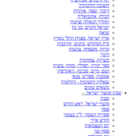
תשובה והלכותיה
דיבור, שפה, אותיות
חברה, אקטואליה
תהליך הגאולה וציונות
ישראל והגוים, בני נח
שואה
ארץ ישראל, מצוות התל' בארץ
בית המקדש, כהנים, קורבנות
זוגיות, משפחה, צניעות
חינוך
כשרות, צמחונות
ספר תורה, תפילין, מזוזה, ציצית
גשם, מיים, סביבה, גיאוגרפיה
אומנות, ספורט, פנאי
שאלות ותשובות - הקלטות
נושאים שונים
שבת ומועדי ישראל
שבת
מועדי ישראל, ראש חודש
פסח
ספירת העומר, ל"ג בעומר
חודש אייר
יום העצמאות
פסח שני