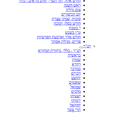
חודש אלול, חגי תשרי, ימים נוראים - כללי
ראש השנה
צום גדליה
יום הכיפורים
סוכות, שמיני עצרת
חודש כסלו, חנוכה
י' בטבת
ט"ו בשבט
חודש אדר וארבעת הפרשיות
פורים, מגילת אסתר
תנ"ך
תנ"ך - כללי, ביקורת המקרא
בראשית
שמות
ויקרא
במדבר
דברים
יהושע
שופטים
שמואל
מלכים
ישעיהו
ירמיהו
יחזקאל
תרי עשר