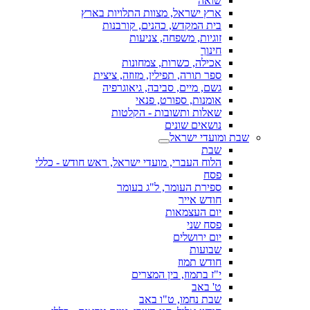
שואה
ארץ ישראל, מצוות התלויות בארץ
בית המקדש, כהנים, קורבנות
זוגיות, משפחה, צניעות
חינוך
אכילה, כשרות, צמחונות
ספר תורה, תפילין, מזוזה, ציצית
גשם, מיים, סביבה, גיאוגרפיה
אומנות, ספורט, פנאי
שאלות ותשובות - הקלטות
נושאים שונים
שבת ומועדי ישראל
שבת
הלוח העברי, מועדי ישראל, ראש חודש - כללי
פסח
ספירת העומר, ל"ג בעומר
חודש אייר
יום העצמאות
פסח שני
יום ירושלים
שבועות
חודש תמוז
י"ז בתמוז, בין המצרים
ט' באב
שבת נחמו, ט"ו באב