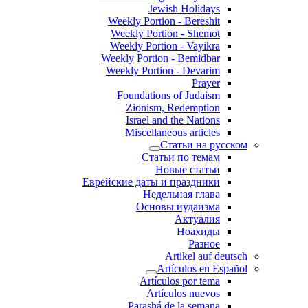
Jewish Holidays
Weekly Portion - Bereshit
Weekly Portion - Shemot
Weekly Portion - Vayikra
Weekly Portion - Bemidbar
Weekly Portion - Devarim
Prayer
Foundations of Judaism
Zionism, Redemption
Israel and the Nations
Miscellaneous articles
Статьи на русском
Статьи по темам
Новые статьи
Еврейские даты и праздники
Недельная глава
Основы иудаизма
Актуалия
Ноахиды
Разное
Artikel auf deutsch
Artículos en Español
Artículos por tema
Artículos nuevos
Parashá de la semana