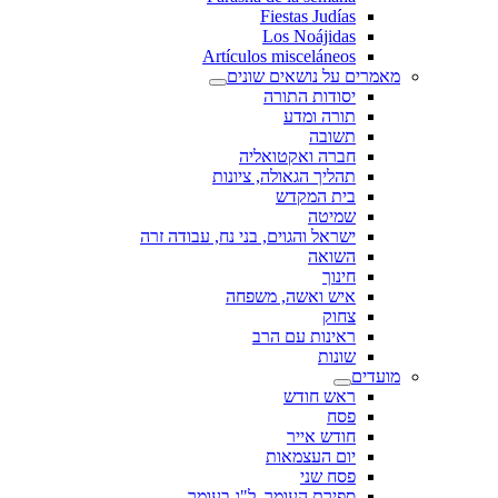
Fiestas Judías
Los Noájidas
Artículos misceláneos
מאמרים על נושאים שונים
יסודות התורה
תורה ומדע
תשובה
חברה ואקטואליה
תהליך הגאולה, ציונות
בית המקדש
שמיטה
ישראל והגוים, בני נח, עבודה זרה
השואה
חינוך
איש ואשה, משפחה
צחוק
ראינות עם הרב
שונות
מועדים
ראש חודש
פסח
חודש אייר
יום העצמאות
פסח שני
ספירת העומר, ל"ג בעומר