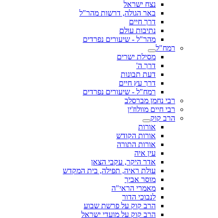
נצח ישראל
באר הגולה, דרשות מהר"ל
דרך חיים
נתיבות עולם
מהר"ל - שיעורים נפרדים
רמח"ל
מסילת ישרים
דרך ה'
דעת תבונות
דרך עץ חיים
רמח"ל - שיעורים נפרדים
רבי נחמן מברסלב
רבי חיים מוולוז'ין
הרב קוק
אורות
אורות הקודש
אורות התורה
עין איה
אדר היקר, עקבי הצאן
עולת ראיה, תפילה, בית המקדש
מוסר אביך
מאמרי הראי"ה
לנבוכי הדור
הרב קוק על פרשת שבוע
הרב קוק על מועדי ישראל