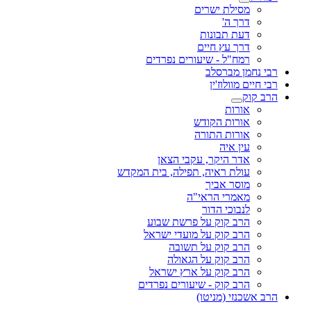
מסילת ישרים
דרך ה'
דעת תבונות
דרך עץ חיים
רמח"ל - שיעורים נפרדים
רבי נחמן מברסלב
רבי חיים מוולוז'ין
הרב קוק
אורות
אורות הקודש
אורות התורה
עין איה
אדר היקר, עקבי הצאן
עולת ראיה, תפילה, בית המקדש
מוסר אביך
מאמרי הראי"ה
לנבוכי הדור
הרב קוק על פרשת שבוע
הרב קוק על מועדי ישראל
הרב קוק על תשובה
הרב קוק על הגאולה
הרב קוק על ארץ ישראל
הרב קוק - שיעורים נפרדים
הרב אשכנזי (מניטו)