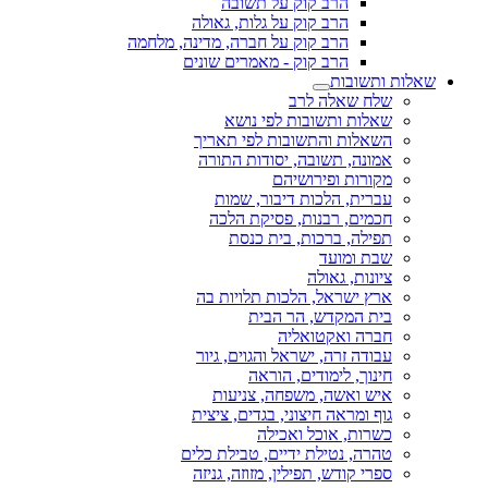
הרב קוק על תשובה
הרב קוק על גלות, גאולה
הרב קוק על חברה, מדינה, מלחמה
הרב קוק - מאמרים שונים
שאלות ותשובות
שלח שאלה לרב
שאלות ותשובות לפי נושא
השאלות והתשובות לפי תאריך
אמונה, תשובה, יסודות התורה
מקורות ופירושיהם
עברית, הלכות דיבור, שמות
חכמים, רבנות, פסיקת הלכה
תפילה, ברכות, בית כנסת
שבת ומועד
ציונות, גאולה
ארץ ישראל, הלכות תלויות בה
בית המקדש, הר הבית
חברה ואקטואליה
עבודה זרה, ישראל והגוים, גיור
חינוך, לימודים, הוראה
איש ואשה, משפחה, צניעות
גוף ומראה חיצוני, בגדים, ציצית
כשרות, אוכל ואכילה
טהרה, נטילת ידיים, טבילת כלים
ספרי קודש, תפילין, מזוזה, גניזה