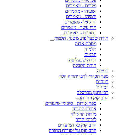
שמואל - מאמרים
מלכים - מאמרים
ישעיהו - מאמרים
ירמיהו - מאמרים
יחזקאל - מאמרים
תרי עשר - מאמרים
כתובים - מאמרים
תורה שבעל פה, משנה, תלמוד
מסכת אבות
תלמוד
חכמים
תורה שבעל פה
תורת הקבלה
תפילה
ספר הכוזרי לרבי יהודה הלוי
רמב"ם
רמח"ל
רבי נחמן מברסלב
הרב קוק ותורתו
ספר אורות - סיכומי שיעורים
אורות התורה
מידות הראי"ה
לנבוכי הדור
הרב קוק על המועדים
הרב קוק על יסודות התורה