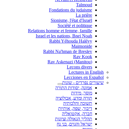
Talmoud
Fondations du judaisme
La prière
Sionisme, l'état d'Israël
Société et politique
Relations homme et femme, famille
Israel et les nations, Bnei Noah
Rabbi Yéhouda Halévy
Maimonide
Rabbi Na'hman de Breslev
Rav Kook
(Rav Askenazi (Manitou
Leçons divers
Lectures in English
Lecciones en Español
שיעורים נפרדים - שונות
אמונה, יסודות התורה
מוסר, מידות
תורה ומדע, אבולוציה
תשובה והלכותיה
דיבור, שפה, אותיות
חברה, אקטואליה
תהליך הגאולה וציונות
ישראל והגוים, בני נח