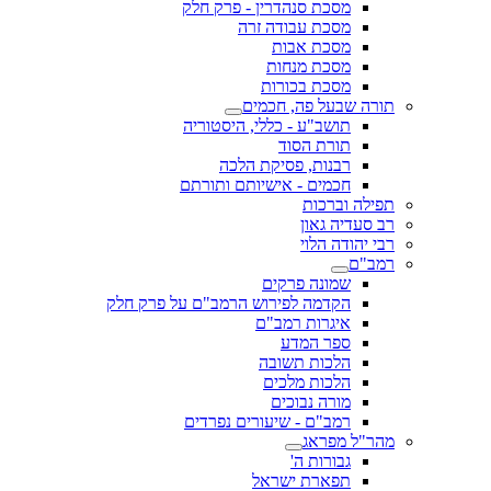
מסכת סנהדרין - פרק חלק
מסכת עבודה זרה
מסכת אבות
מסכת מנחות
מסכת בכורות
תורה שבעל פה, חכמים
תושב"ע - כללי, היסטוריה
תורת הסוד
רבנות, פסיקת הלכה
חכמים - אישיותם ותורתם
תפילה וברכות
רב סעדיה גאון
רבי יהודה הלוי
רמב"ם
שמונה פרקים
הקדמה לפירוש הרמב"ם על פרק חלק
איגרות רמב"ם
ספר המדע
הלכות תשובה
הלכות מלכים
מורה נבוכים
רמב"ם - שיעורים נפרדים
מהר"ל מפראג
גבורות ה'
תפארת ישראל