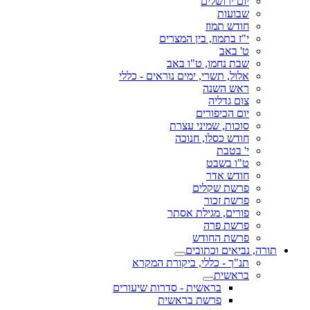
יום ירושלים
שבועות
חודש תמוז
י"ז בתמוז, בין המצרים
ט' באב
שבת נחמו, ט"ו באב
אלול, תשרי, ימים נוראים - כללי
ראש השנה
צום גדליה
יום הכיפורים
סוכות, שמיני עצרת
חודש כסלו, חנוכה
י' בטבת
ט"ו בשבט
חודש אדר
פרשת שקלים
פרשת זכור
פורים, מגילת אסתר
פרשת פרה
פרשת החודש
תורה, נביאים וכתובים
תנ"ך - כללי, ביקורת המקרא
בראשית
בראשית - סדרות שיעורים
פרשת בראשית