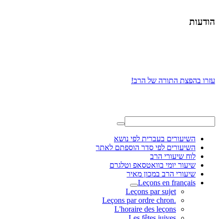
הודעות
עזרו בהפצת התורה של הרב!
השיעורים בעברית לפי נושא
השיעורים לפי סדר הוספתם לאתר
לוח שיעורי הרב
שיעור יומי בוואטסאפ וטלגרם
שיעורי הרב במכון מאיר
Leçons en français
Leçons par sujet
.Leçons par ordre chron
L'horaire des leçons
Les fêtes juives