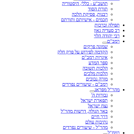
תושב"ע - כללי, היסטוריה
תורת הסוד
רבנות, פסיקת הלכה
חכמים - אישיותם ותורתם
תפילה וברכות
רב סעדיה גאון
רבי יהודה הלוי
רמב"ם
שמונה פרקים
הקדמה לפירוש על פרק חלק
איגרות רמב"ם
ספר המדע
הלכות תשובה
הלכות מלכים
מורה נבוכים
רמב"ם - שיעורים נפרדים
מהר"ל מפראג
גבורות ה'
תפארת ישראל
נצח ישראל
באר הגולה, דרשות מהר"ל
דרך חיים
נתיבות עולם
מהר"ל - שיעורים נפרדים
רמח"ל