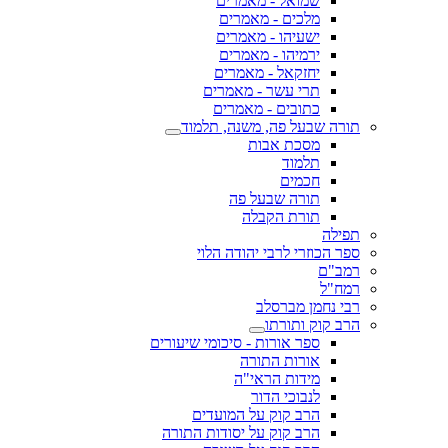
שמואל - מאמרים
מלכים - מאמרים
ישעיהו - מאמרים
ירמיהו - מאמרים
יחזקאל - מאמרים
תרי עשר - מאמרים
כתובים - מאמרים
תורה שבעל פה, משנה, תלמוד
מסכת אבות
תלמוד
חכמים
תורה שבעל פה
תורת הקבלה
תפילה
ספר הכוזרי לרבי יהודה הלוי
רמב"ם
רמח"ל
רבי נחמן מברסלב
הרב קוק ותורתו
ספר אורות - סיכומי שיעורים
אורות התורה
מידות הראי"ה
לנבוכי הדור
הרב קוק על המועדים
הרב קוק על יסודות התורה