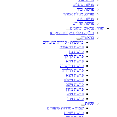
פרשת שקלים
פרשת זכור
פורים, מגילת אסתר
פרשת פרה
פרשת החודש
תורה, נביאים וכתובים
תנ"ך - כללי, ביקורת המקרא
בראשית
בראשית - סדרות שיעורים
פרשת בראשית
פרשת נח
פרשת לך לך
פרשת וירא
פרשת חיי שרה
פרשת תולדות
פרשת ויצא
פרשת וישלח
פרשת וישב
פרשת מקץ
פרשת ויגש
פרשת ויחי
שמות
שמות - סדרות שיעורים
פרשת שמות