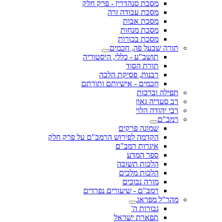
מסכת סנהדרין - פרק חלק
מסכת עבודה זרה
מסכת אבות
מסכת מנחות
מסכת בכורות
תורה שבעל פה, חכמים
תושב"ע - כללי, היסטוריה
תורת הסוד
רבנות, פסיקת הלכה
חכמים - אישיותם ותורתם
תפילה וברכות
רב סעדיה גאון
רבי יהודה הלוי
רמב"ם
שמונה פרקים
הקדמה לפירוש הרמב"ם על פרק חלק
איגרות רמב"ם
ספר המדע
הלכות תשובה
הלכות מלכים
מורה נבוכים
רמב"ם - שיעורים נפרדים
מהר"ל מפראג
גבורות ה'
תפארת ישראל