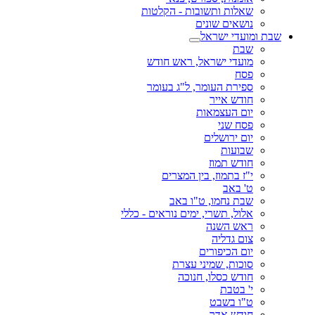
שאלות ותשובות - הקלטות
נושאים שונים
שבת ומועדי ישראל
שבת
מועדי ישראל, ראש חודש
פסח
ספירת העומר, ל"ג בעומר
חודש אייר
יום העצמאות
פסח שני
יום ירושלים
שבועות
חודש תמוז
י"ז בתמוז, בין המצרים
ט' באב
שבת נחמו, ט"ו באב
אלול, תשרי, ימים נוראים - כללי
ראש השנה
צום גדליה
יום הכיפורים
סוכות, שמיני עצרת
חודש כסלו, חנוכה
י' בטבת
ט"ו בשבט
חודש אדר