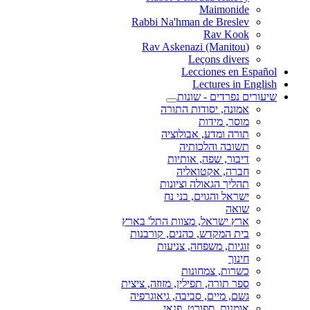
Maimonide
Rabbi Na'hman de Breslev
Rav Kook
(Rav Askenazi (Manitou
Leçons divers
Lecciones en Español
Lectures in English
שיעורים נפרדים - שונות
אמונה, יסודות התורה
מוסר, מידות
תורה ומדע, אבולוציה
תשובה והלכותיה
דיבור, שפה, אותיות
חברה, אקטואליה
תהליך הגאולה וציונות
ישראל והגוים, בני נח
שואה
ארץ ישראל, מצוות התל' בארץ
בית המקדש, כהנים, קורבנות
זוגיות, משפחה, צניעות
חינוך
כשרות, צמחונות
ספר תורה, תפילין, מזוזה, ציצית
גשם, מיים, סביבה, גיאוגרפיה
אומנות, ספורט, פנאי