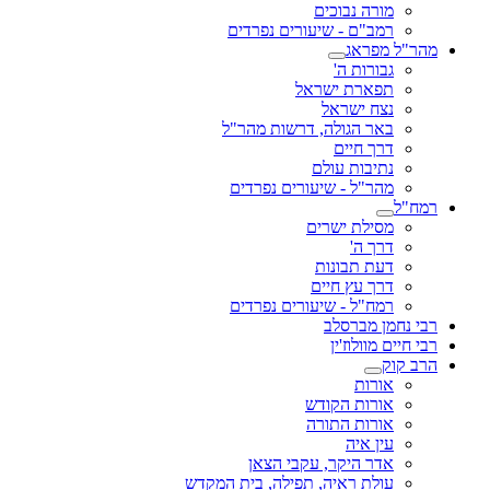
מורה נבוכים
רמב"ם - שיעורים נפרדים
מהר"ל מפראג
גבורות ה'
תפארת ישראל
נצח ישראל
באר הגולה, דרשות מהר"ל
דרך חיים
נתיבות עולם
מהר"ל - שיעורים נפרדים
רמח"ל
מסילת ישרים
דרך ה'
דעת תבונות
דרך עץ חיים
רמח"ל - שיעורים נפרדים
רבי נחמן מברסלב
רבי חיים מוולוז'ין
הרב קוק
אורות
אורות הקודש
אורות התורה
עין איה
אדר היקר, עקבי הצאן
עולת ראיה, תפילה, בית המקדש