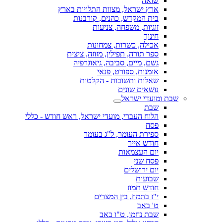
שואה
ארץ ישראל, מצוות התלויות בארץ
בית המקדש, כהנים, קורבנות
זוגיות, משפחה, צניעות
חינוך
אכילה, כשרות, צמחונות
ספר תורה, תפילין, מזוזה, ציצית
גשם, מיים, סביבה, גיאוגרפיה
אומנות, ספורט, פנאי
שאלות ותשובות - הקלטות
נושאים שונים
שבת ומועדי ישראל
שבת
הלוח העברי, מועדי ישראל, ראש חודש - כללי
פסח
ספירת העומר, ל"ג בעומר
חודש אייר
יום העצמאות
פסח שני
יום ירושלים
שבועות
חודש תמוז
י"ז בתמוז, בין המצרים
ט' באב
שבת נחמו, ט"ו באב