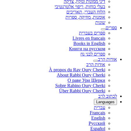
דיני ממונות ונזקין, צדקה
בעלי כוחות, ריפוי אלטרנטיבי
הלוח העברי, תאריכים
אומנות, מוזיקה, ספרות
שונות
ספרים
ספרים בעברית
Livres en français
Books in English
Книги на русском
ספרים לבני נח
אודות הרב
אודות הרב
À propos du Rav Oury Cherki
About Rabbi Oury Cherki
О раве Ури Шерки
Sobre Rabino Oury Cherki
Über Rabbi Oury Cherki
לכתוב לרב
Languages
עברית
Français
English
Русский
Español