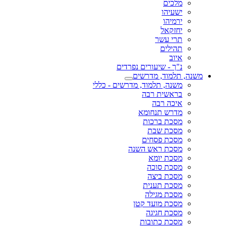
מלכים
ישעיהו
ירמיהו
יחזקאל
תרי עשר
תהילים
איוב
נ"ך - שיעורים נפרדים
משנה, תלמוד, מדרשים
משנה, תלמוד, מדרשים - כללי
בראשית רבה
איכה רבה
מדרש תנחומא
מסכת ברכות
מסכת שבת
מסכת פסחים
מסכת ראש השנה
מסכת יומא
מסכת סוכה
מסכת ביצה
מסכת תענית
מסכת מגילה
מסכת מועד קטן
מסכת חגיגה
מסכת כתובות