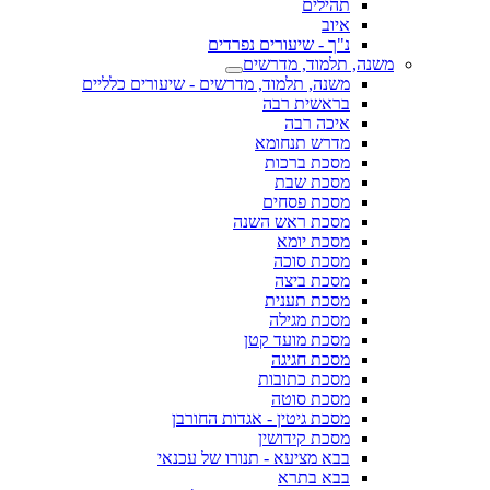
תהילים
איוב
נ"ך - שיעורים נפרדים
משנה, תלמוד, מדרשים
משנה, תלמוד, מדרשים - שיעורים כלליים
בראשית רבה
איכה רבה
מדרש תנחומא
מסכת ברכות
מסכת שבת
מסכת פסחים
מסכת ראש השנה
מסכת יומא
מסכת סוכה
מסכת ביצה
מסכת תענית
מסכת מגילה
מסכת מועד קטן
מסכת חגיגה
מסכת כתובות
מסכת סוטה
מסכת גיטין - אגדות החורבן
מסכת קידושין
בבא מציעא - תנורו של עכנאי
בבא בתרא