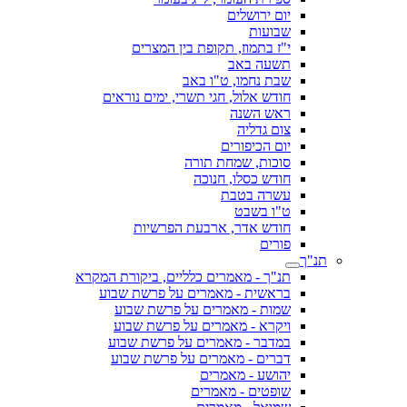
יום ירושלים
שבועות
י"ז בתמוז, תקופת בין המצרים
תשעה באב
שבת נחמו, ט"ו באב
חודש אלול, חגי תשרי, ימים נוראים
ראש השנה
צום גדליה
יום הכיפורים
סוכות, שמחת תורה
חודש כסלו, חנוכה
עשרה בטבת
ט"ו בשבט
חודש אדר, ארבעת הפרשיות
פורים
תנ"ך
תנ"ך - מאמרים כלליים, ביקורת המקרא
בראשית - מאמרים על פרשת שבוע
שמות - מאמרים על פרשת שבוע
ויקרא - מאמרים על פרשת שבוע
במדבר - מאמרים על פרשת שבוע
דברים - מאמרים על פרשת שבוע
יהושע - מאמרים
שופטים - מאמרים