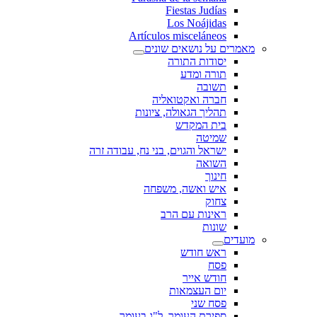
Fiestas Judías
Los Noájidas
Artículos misceláneos
מאמרים על נושאים שונים
יסודות התורה
תורה ומדע
תשובה
חברה ואקטואליה
תהליך הגאולה, ציונות
בית המקדש
שמיטה
ישראל והגוים, בני נח, עבודה זרה
השואה
חינוך
איש ואשה, משפחה
צחוק
ראינות עם הרב
שונות
מועדים
ראש חודש
פסח
חודש אייר
יום העצמאות
פסח שני
ספירת העומר, ל"ג בעומר