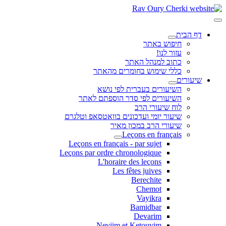
דף הבית
חיפוש באתר
עזור לנו!
כתוב למנהל האתר
כללי שימוש בחומרים מהאתר
שיעורים
השיעורים בעברית לפי נושא
השיעורים לפי סדר הוספתם לאתר
לוח שיעורי הרב
שיעור יומי ועדכונים בוואטסאפ וטלגרם
שיעורי הרב במכון מאיר
Leçons en français
Leçons en français - par sujet
Leçons par ordre chronologique
L'horaire des leçons
Les fêtes juives
Berechite
Chemot
Vayikra
Bamidbar
Devarim
Neviim et Ketouvim