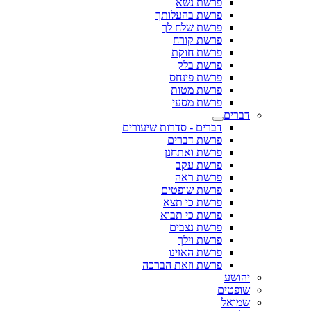
פרשת נשא
פרשת בהעלותך
פרשת שלח לך
פרשת קורח
פרשת חוקת
פרשת בלק
פרשת פינחס
פרשת מטות
פרשת מסעי
דברים
דברים - סדרות שיעורים
פרשת דברים
פרשת ואתחנן
פרשת עקב
פרשת ראה
פרשת שופטים
פרשת כי תצא
פרשת כי תבוא
פרשת נצבים
פרשת וילך
פרשת האזינו
פרשת וזאת הברכה
יהושע
שופטים
שמואל