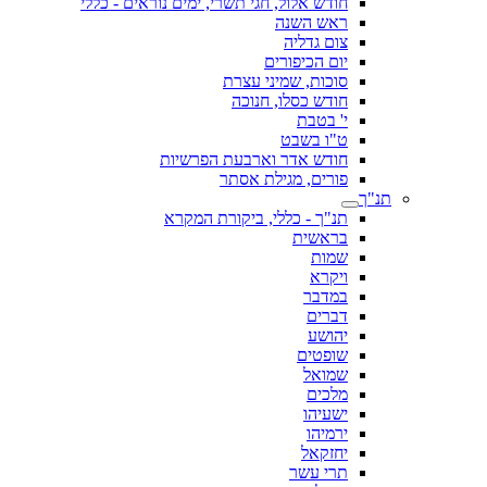
חודש אלול, חגי תשרי, ימים נוראים - כללי
ראש השנה
צום גדליה
יום הכיפורים
סוכות, שמיני עצרת
חודש כסלו, חנוכה
י' בטבת
ט"ו בשבט
חודש אדר וארבעת הפרשיות
פורים, מגילת אסתר
תנ"ך
תנ"ך - כללי, ביקורת המקרא
בראשית
שמות
ויקרא
במדבר
דברים
יהושע
שופטים
שמואל
מלכים
ישעיהו
ירמיהו
יחזקאל
תרי עשר