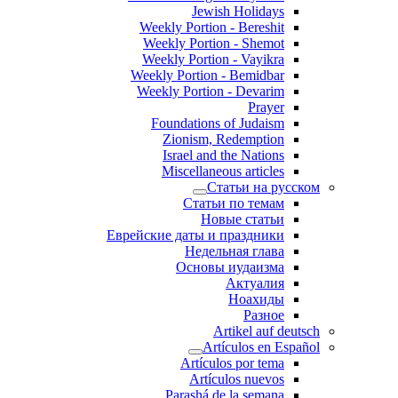
Jewish Holidays
Weekly Portion - Bereshit
Weekly Portion - Shemot
Weekly Portion - Vayikra
Weekly Portion - Bemidbar
Weekly Portion - Devarim
Prayer
Foundations of Judaism
Zionism, Redemption
Israel and the Nations
Miscellaneous articles
Статьи на русском
Статьи по темам
Новые статьи
Еврейские даты и праздники
Недельная глава
Основы иудаизма
Актуалия
Ноахиды
Разное
Artikel auf deutsch
Artículos en Español
Artículos por tema
Artículos nuevos
Parashá de la semana