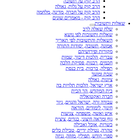
הרב קוק על תשובה
הרב קוק על גלות, גאולה
הרב קוק על חברה, מדינה, מלחמה
הרב קוק - מאמרים שונים
שאלות ותשובות
שלח שאלה לרב
שאלות ותשובות לפי נושא
השאלות והתשובות לפי תאריך
אמונה, תשובה, יסודות התורה
מקורות ופירושיהם
עברית, הלכות דיבור, שמות
חכמים, רבנות, פסיקת הלכה
תפילה, ברכות, בית כנסת
שבת ומועד
ציונות, גאולה
ארץ ישראל, הלכות תלויות בה
בית המקדש, הר הבית
חברה ואקטואליה
עבודה זרה, ישראל והגוים, גיור
חינוך, לימודים, הוראה
איש ואשה, משפחה, צניעות
גוף ומראה חיצוני, בגדים, ציצית
כשרות, אוכל ואכילה
טהרה, נטילת ידיים, טבילת כלים
ספרי קודש, תפילין, מזוזה, גניזה