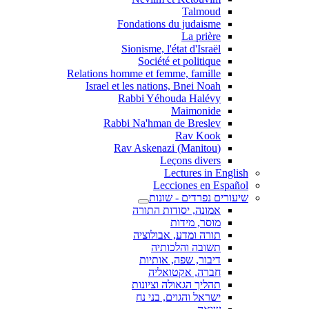
Talmoud
Fondations du judaisme
La prière
Sionisme, l'état d'Israël
Société et politique
Relations homme et femme, famille
Israel et les nations, Bnei Noah
Rabbi Yéhouda Halévy
Maimonide
Rabbi Na'hman de Breslev
Rav Kook
(Rav Askenazi (Manitou
Leçons divers
Lectures in English
Lecciones en Español
שיעורים נפרדים - שונות
אמונה, יסודות התורה
מוסר, מידות
תורה ומדע, אבולוציה
תשובה והלכותיה
דיבור, שפה, אותיות
חברה, אקטואליה
תהליך הגאולה וציונות
ישראל והגוים, בני נח