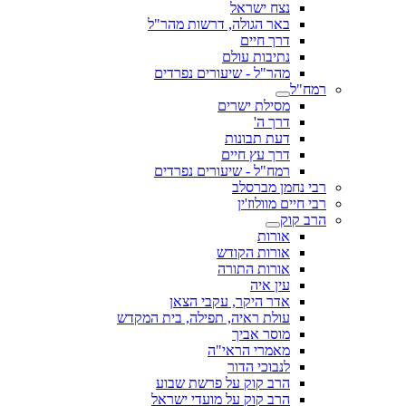
נצח ישראל
באר הגולה, דרשות מהר"ל
דרך חיים
נתיבות עולם
מהר"ל - שיעורים נפרדים
רמח"ל
מסילת ישרים
דרך ה'
דעת תבונות
דרך עץ חיים
רמח"ל - שיעורים נפרדים
רבי נחמן מברסלב
רבי חיים מוולוז'ין
הרב קוק
אורות
אורות הקודש
אורות התורה
עין איה
אדר היקר, עקבי הצאן
עולת ראיה, תפילה, בית המקדש
מוסר אביך
מאמרי הראי"ה
לנבוכי הדור
הרב קוק על פרשת שבוע
הרב קוק על מועדי ישראל