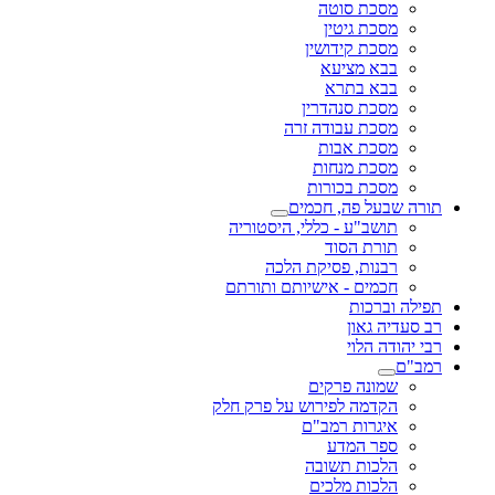
מסכת סוטה
מסכת גיטין
מסכת קידושין
בבא מציעא
בבא בתרא
מסכת סנהדרין
מסכת עבודה זרה
מסכת אבות
מסכת מנחות
מסכת בכורות
תורה שבעל פה, חכמים
תושב"ע - כללי, היסטוריה
תורת הסוד
רבנות, פסיקת הלכה
חכמים - אישיותם ותורתם
תפילה וברכות
רב סעדיה גאון
רבי יהודה הלוי
רמב"ם
שמונה פרקים
הקדמה לפירוש על פרק חלק
איגרות רמב"ם
ספר המדע
הלכות תשובה
הלכות מלכים