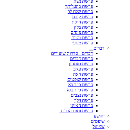
פרשת נשא
פרשת בהעלותך
פרשת שלח לך
פרשת קורח
פרשת חוקת
פרשת בלק
פרשת פינחס
פרשת מטות
פרשת מסעי
דברים
דברים - סדרות שיעורים
פרשת דברים
פרשת ואתחנן
פרשת עקב
פרשת ראה
פרשת שופטים
פרשת כי תצא
פרשת כי תבוא
פרשת נצבים
פרשת וילך
פרשת האזינו
פרשת וזאת הברכה
יהושע
שופטים
שמואל