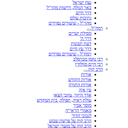
נצח ישראל
באר הגולה, דרשות מהר"ל
דרך חיים
נתיבות עולם
מהר"ל - שיעורים נפרדים
רמח"ל
מסילת ישרים
דרך ה'
דעת תבונות
דרך עץ חיים
רמח"ל - שיעורים נפרדים
רבי נחמן מברסלב
רבי חיים מוולוז'ין
הרב קוק
אורות
אורות הקודש
אורות התורה
עין איה
אדר היקר, עקבי הצאן
עולת ראיה, תפילה, בית המקדש
מוסר אביך
מאמרי הראי"ה
לנבוכי הדור
הרב קוק על פרשת שבוע
הרב קוק על מועדי ישראל