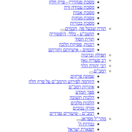
מסכת סנהדרין - פרק חלק
מסכת עבודה זרה
מסכת אבות
מסכת מנחות
מסכת בכורות
תורה שבעל פה, חכמים
תושב"ע - כללי, היסטוריה
תורת הסוד
רבנות, פסיקת הלכה
חכמים - אישיותם ותורתם
תפילה וברכות
רב סעדיה גאון
רבי יהודה הלוי
רמב"ם
שמונה פרקים
הקדמה לפירוש הרמב"ם על פרק חלק
איגרות רמב"ם
ספר המדע
הלכות תשובה
הלכות מלכים
מורה נבוכים
רמב"ם - שיעורים נפרדים
מהר"ל מפראג
גבורות ה'
תפארת ישראל