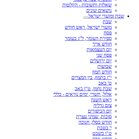
שאלות ותשובות - הקלטות
נושאים שונים
שבת ומועדי ישראל
שבת
מועדי ישראל, ראש חודש
פסח
ספירת העומר, ל"ג בעומר
חודש אייר
יום העצמאות
פסח שני
יום ירושלים
שבועות
חודש תמוז
י"ז בתמוז, בין המצרים
ט' באב
שבת נחמו, ט"ו באב
אלול, תשרי, ימים נוראים - כללי
ראש השנה
צום גדליה
יום הכיפורים
סוכות, שמיני עצרת
חודש כסלו, חנוכה
י' בטבת
ט"ו בשבט
חודש אדר