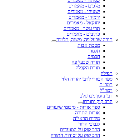
שמואל - מאמרים
מלכים - מאמרים
ישעיהו - מאמרים
ירמיהו - מאמרים
יחזקאל - מאמרים
תרי עשר - מאמרים
כתובים - מאמרים
תורה שבעל פה, משנה, תלמוד
מסכת אבות
תלמוד
חכמים
תורה שבעל פה
תורת הקבלה
תפילה
ספר הכוזרי לרבי יהודה הלוי
רמב"ם
רמח"ל
רבי נחמן מברסלב
הרב קוק ותורתו
ספר אורות - סיכומי שיעורים
אורות התורה
מידות הראי"ה
לנבוכי הדור
הרב קוק על המועדים
הרב קוק על יסודות התורה