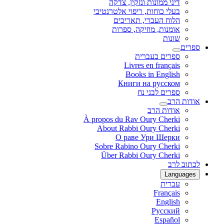
דיני ממונות ונזקין, צדקה
בעלי כוחות, ריפוי אלטרנטיבי
הלוח העברי, תאריכים
אומנות, מוזיקה, ספרות
שונות
ספרים
ספרים בעברית
Livres en français
Books in English
Книги на русском
ספרים לבני נח
אודות הרב
אודות הרב
À propos du Rav Oury Cherki
About Rabbi Oury Cherki
О раве Ури Шерки
Sobre Rabino Oury Cherki
Über Rabbi Oury Cherki
לכתוב לרב
Languages
עברית
Français
English
Русский
Español