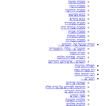
מסכת סוטה
מסכת גיטין
מסכת קידושין
בבא מציעא
בבא בתרא
מסכת סנהדרין
מסכת עבודה זרה
מסכת אבות
מסכת מנחות
מסכת בכורות
תורה שבעל פה, חכמים
תושב"ע - כללי, היסטוריה
תורת הסוד
רבנות, פסיקת הלכה
חכמים - אישיותם ותורתם
תפילה וברכות
רב סעדיה גאון
רבי יהודה הלוי
רמב"ם
שמונה פרקים
הקדמה לפירוש על פרק חלק
איגרות רמב"ם
ספר המדע
הלכות תשובה
הלכות מלכים