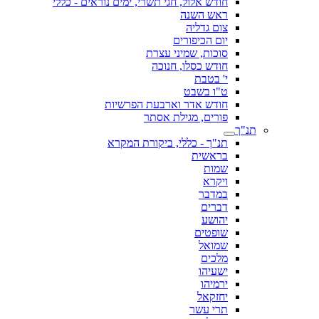
חודש אלול, חגי תשרי, ימים נוראים - כללי
ראש השנה
צום גדליה
יום הכיפורים
סוכות, שמיני עצרת
חודש כסלו, חנוכה
י' בטבת
ט"ו בשבט
חודש אדר וארבעת הפרשיות
פורים, מגילת אסתר
תנ"ך
תנ"ך - כללי, ביקורת המקרא
בראשית
שמות
ויקרא
במדבר
דברים
יהושע
שופטים
שמואל
מלכים
ישעיהו
ירמיהו
יחזקאל
תרי עשר