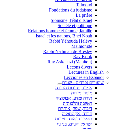
Talmoud
Fondations du judaisme
La prière
Sionisme, l'état d'Israël
Société et politique
Relations homme et femme, famille
Israel et les nations, Bnei Noah
Rabbi Yéhouda Halévy
Maimonide
Rabbi Na'hman de Breslev
Rav Kook
(Rav Askenazi (Manitou
Leçons divers
Lectures in English
Lecciones en Español
שיעורים נפרדים - שונות
אמונה, יסודות התורה
מוסר, מידות
תורה ומדע, אבולוציה
תשובה והלכותיה
דיבור, שפה, אותיות
חברה, אקטואליה
תהליך הגאולה וציונות
ישראל והגוים, בני נח