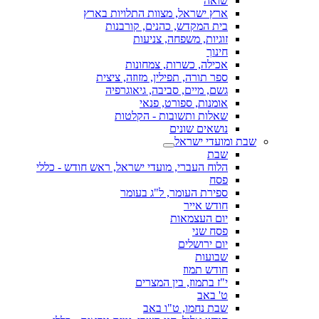
שואה
ארץ ישראל, מצוות התלויות בארץ
בית המקדש, כהנים, קורבנות
זוגיות, משפחה, צניעות
חינוך
אכילה, כשרות, צמחונות
ספר תורה, תפילין, מזוזה, ציצית
גשם, מיים, סביבה, גיאוגרפיה
אומנות, ספורט, פנאי
שאלות ותשובות - הקלטות
נושאים שונים
שבת ומועדי ישראל
שבת
הלוח העברי, מועדי ישראל, ראש חודש - כללי
פסח
ספירת העומר, ל"ג בעומר
חודש אייר
יום העצמאות
פסח שני
יום ירושלים
שבועות
חודש תמוז
י"ז בתמוז, בין המצרים
ט' באב
שבת נחמו, ט"ו באב