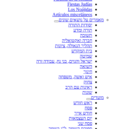
Fiestas Judías
Los Noájidas
Artículos misceláneos
מאמרים על נושאים שונים
יסודות התורה
תורה ומדע
תשובה
חברה ואקטואליה
תהליך הגאולה, ציונות
בית המקדש
שמיטה
ישראל והגוים, בני נח, עבודה זרה
השואה
חינוך
איש ואשה, משפחה
צחוק
ראינות עם הרב
שונות
מועדים
ראש חודש
פסח
חודש אייר
יום העצמאות
פסח שני
ספירת העומר, ל"ג בעומר