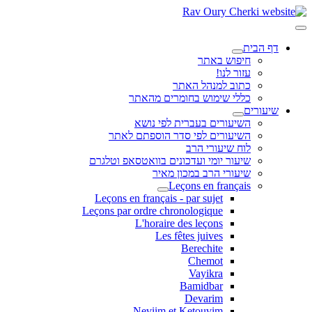
דף הבית
חיפוש באתר
עזור לנו!
כתוב למנהל האתר
כללי שימוש בחומרים מהאתר
שיעורים
השיעורים בעברית לפי נושא
השיעורים לפי סדר הוספתם לאתר
לוח שיעורי הרב
שיעור יומי ועדכונים בוואטסאפ וטלגרם
שיעורי הרב במכון מאיר
Leçons en français
Leçons en français - par sujet
Leçons par ordre chronologique
L'horaire des leçons
Les fêtes juives
Berechite
Chemot
Vayikra
Bamidbar
Devarim
Neviim et Ketouvim