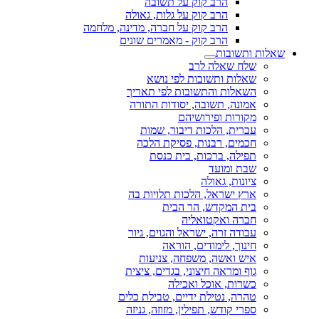
הרב קוק על תשובה
הרב קוק על גלות, גאולה
הרב קוק על חברה, מדינה, מלחמה
הרב קוק - מאמרים שונים
שאלות ותשובות
שלח שאלה לרב
שאלות ותשובות לפי נושא
השאלות והתשובות לפי תאריך
אמונה, תשובה, יסודות התורה
מקורות ופירושיהם
עברית, הלכות דיבור, שמות
חכמים, רבנות, פסיקת הלכה
תפילה, ברכות, בית כנסת
שבת ומועד
ציונות, גאולה
ארץ ישראל, הלכות תלויות בה
בית המקדש, הר הבית
חברה ואקטואליה
עבודה זרה, ישראל והגוים, גיור
חינוך, לימודים, הוראה
איש ואשה, משפחה, צניעות
גוף ומראה חיצוני, בגדים, ציצית
כשרות, אוכל ואכילה
טהרה, נטילת ידיים, טבילת כלים
ספרי קודש, תפילין, מזוזה, גניזה