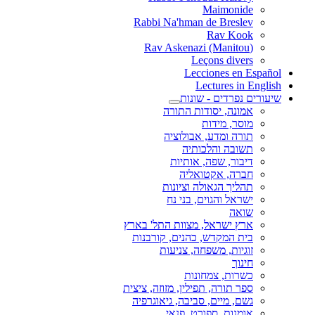
Maimonide
Rabbi Na'hman de Breslev
Rav Kook
(Rav Askenazi (Manitou
Leçons divers
Lecciones en Español
Lectures in English
שיעורים נפרדים - שונות
אמונה, יסודות התורה
מוסר, מידות
תורה ומדע, אבולוציה
תשובה והלכותיה
דיבור, שפה, אותיות
חברה, אקטואליה
תהליך הגאולה וציונות
ישראל והגוים, בני נח
שואה
ארץ ישראל, מצוות התל' בארץ
בית המקדש, כהנים, קורבנות
זוגיות, משפחה, צניעות
חינוך
כשרות, צמחונות
ספר תורה, תפילין, מזוזה, ציצית
גשם, מיים, סביבה, גיאוגרפיה
אומנות, ספורט, פנאי