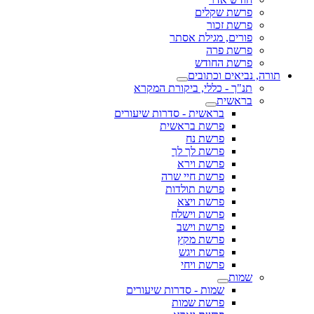
פרשת שקלים
פרשת זכור
פורים, מגילת אסתר
פרשת פרה
פרשת החודש
תורה, נביאים וכתובים
תנ"ך - כללי, ביקורת המקרא
בראשית
בראשית - סדרות שיעורים
פרשת בראשית
פרשת נח
פרשת לך לך
פרשת וירא
פרשת חיי שרה
פרשת תולדות
פרשת ויצא
פרשת וישלח
פרשת וישב
פרשת מקץ
פרשת ויגש
פרשת ויחי
שמות
שמות - סדרות שיעורים
פרשת שמות