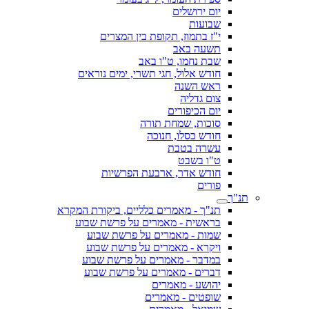
יום ירושלים
שבועות
י"ז בתמוז, תקופת בין המצרים
תשעה באב
שבת נחמו, ט"ו באב
חודש אלול, חגי תשרי, ימים נוראים
ראש השנה
צום גדליה
יום הכיפורים
סוכות, שמחת תורה
חודש כסלו, חנוכה
עשרה בטבת
ט"ו בשבט
חודש אדר, ארבעת הפרשיות
פורים
תנ"ך
תנ"ך - מאמרים כלליים, ביקורת המקרא
בראשית - מאמרים על פרשת שבוע
שמות - מאמרים על פרשת שבוע
ויקרא - מאמרים על פרשת שבוע
במדבר - מאמרים על פרשת שבוע
דברים - מאמרים על פרשת שבוע
יהושע - מאמרים
שופטים - מאמרים