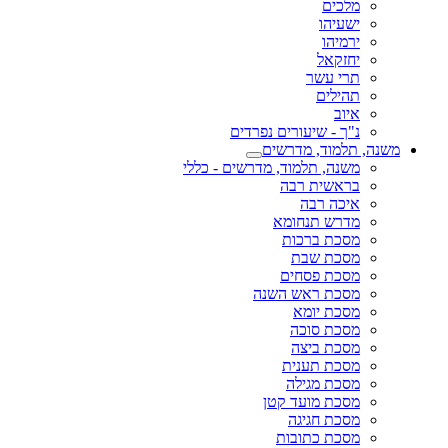
מלכים
ישעיהו
ירמיהו
יחזקאל
תרי עשר
תהילים
איוב
נ"ך - שיעורים נפרדים
משנה, תלמוד, מדרשים
משנה, תלמוד, מדרשים - כללי
בראשית רבה
איכה רבה
מדרש תנחומא
מסכת ברכות
מסכת שבת
מסכת פסחים
מסכת ראש השנה
מסכת יומא
מסכת סוכה
מסכת ביצה
מסכת תענית
מסכת מגילה
מסכת מועד קטן
מסכת חגיגה
מסכת כתובות