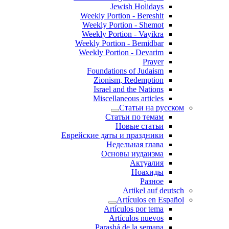
Jewish Holidays
Weekly Portion - Bereshit
Weekly Portion - Shemot
Weekly Portion - Vayikra
Weekly Portion - Bemidbar
Weekly Portion - Devarim
Prayer
Foundations of Judaism
Zionism, Redemption
Israel and the Nations
Miscellaneous articles
Статьи на русском
Статьи по темам
Новые статьи
Еврейские даты и праздники
Недельная глава
Основы иудаизма
Актуалия
Ноахиды
Разное
Artikel auf deutsch
Artículos en Español
Artículos por tema
Artículos nuevos
Parashá de la semana