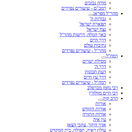
מורה נבוכים
רמב"ם - שיעורים נפרדים
מהר"ל מפראג
גבורות ה'
תפארת ישראל
נצח ישראל
באר הגולה, דרשות מהר"ל
דרך חיים
נתיבות עולם
מהר"ל - שיעורים נפרדים
רמח"ל
מסילת ישרים
דרך ה'
דעת תבונות
דרך עץ חיים
רמח"ל - שיעורים נפרדים
רבי נחמן מברסלב
רבי חיים מוולוז'ין
הרב קוק
אורות
אורות הקודש
אורות התורה
עין איה
אדר היקר, עקבי הצאן
עולת ראיה, תפילה, בית המקדש