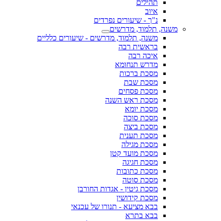
תהילים
איוב
נ"ך - שיעורים נפרדים
משנה, תלמוד, מדרשים
משנה, תלמוד, מדרשים - שיעורים כלליים
בראשית רבה
איכה רבה
מדרש תנחומא
מסכת ברכות
מסכת שבת
מסכת פסחים
מסכת ראש השנה
מסכת יומא
מסכת סוכה
מסכת ביצה
מסכת תענית
מסכת מגילה
מסכת מועד קטן
מסכת חגיגה
מסכת כתובות
מסכת סוטה
מסכת גיטין - אגדות החורבן
מסכת קידושין
בבא מציעא - תנורו של עכנאי
בבא בתרא