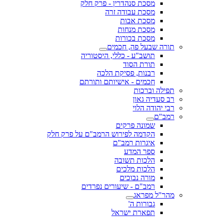
מסכת סנהדרין - פרק חלק
מסכת עבודה זרה
מסכת אבות
מסכת מנחות
מסכת בכורות
תורה שבעל פה, חכמים
תושב"ע - כללי, היסטוריה
תורת הסוד
רבנות, פסיקת הלכה
חכמים - אישיותם ותורתם
תפילה וברכות
רב סעדיה גאון
רבי יהודה הלוי
רמב"ם
שמונה פרקים
הקדמה לפירוש הרמב"ם על פרק חלק
איגרות רמב"ם
ספר המדע
הלכות תשובה
הלכות מלכים
מורה נבוכים
רמב"ם - שיעורים נפרדים
מהר"ל מפראג
גבורות ה'
תפארת ישראל