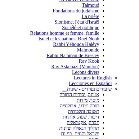
Talmoud
Fondations du judaisme
La prière
Sionisme, l'état d'Israël
Société et politique
Relations homme et femme, famille
Israel et les nations, Bnei Noah
Rabbi Yéhouda Halévy
Maimonide
Rabbi Na'hman de Breslev
Rav Kook
(Rav Askenazi (Manitou
Leçons divers
Lectures in English
Lecciones en Español
שיעורים נפרדים - שונות
אמונה, יסודות התורה
מוסר, מידות
תורה ומדע, אבולוציה
תשובה והלכותיה
דיבור, שפה, אותיות
חברה, אקטואליה
תהליך הגאולה וציונות
ישראל והגוים, בני נח