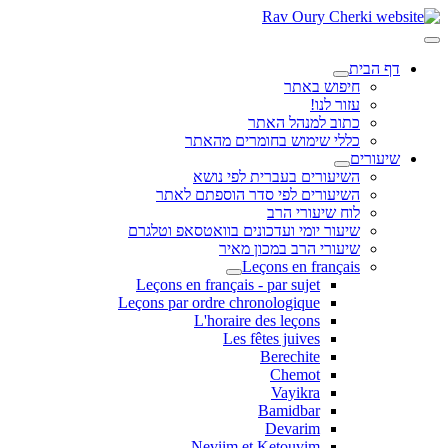
דף הבית
חיפוש באתר
עזור לנו!
כתוב למנהל האתר
כללי שימוש בחומרים מהאתר
שיעורים
השיעורים בעברית לפי נושא
השיעורים לפי סדר הוספתם לאתר
לוח שיעורי הרב
שיעור יומי ועדכונים בוואטסאפ וטלגרם
שיעורי הרב במכון מאיר
Leçons en français
Leçons en français - par sujet
Leçons par ordre chronologique
L'horaire des leçons
Les fêtes juives
Berechite
Chemot
Vayikra
Bamidbar
Devarim
Neviim et Ketouvim