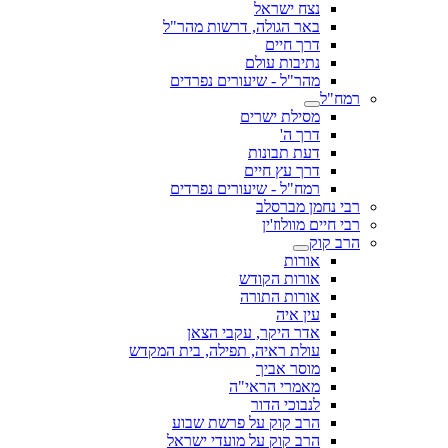
נצח ישראל
באר הגולה, דרשות מהר"ל
דרך חיים
נתיבות עולם
מהר"ל - שיעורים נפרדים
רמח"ל
מסילת ישרים
דרך ה'
דעת תבונות
דרך עץ חיים
רמח"ל - שיעורים נפרדים
רבי נחמן מברסלב
רבי חיים מוולוז'ין
הרב קוק
אורות
אורות הקודש
אורות התורה
עין איה
אדר היקר, עקבי הצאן
עולת ראיה, תפילה, בית המקדש
מוסר אביך
מאמרי הראי"ה
לנבוכי הדור
הרב קוק על פרשת שבוע
הרב קוק על מועדי ישראל