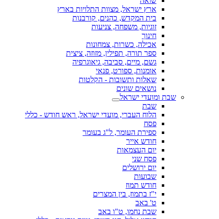
שואה
ארץ ישראל, מצוות התלויות בארץ
בית המקדש, כהנים, קורבנות
זוגיות, משפחה, צניעות
חינוך
אכילה, כשרות, צמחונות
ספר תורה, תפילין, מזוזה, ציצית
גשם, מיים, סביבה, גיאוגרפיה
אומנות, ספורט, פנאי
שאלות ותשובות - הקלטות
נושאים שונים
שבת ומועדי ישראל
שבת
הלוח העברי, מועדי ישראל, ראש חודש - כללי
פסח
ספירת העומר, ל"ג בעומר
חודש אייר
יום העצמאות
פסח שני
יום ירושלים
שבועות
חודש תמוז
י"ז בתמוז, בין המצרים
ט' באב
שבת נחמו, ט"ו באב