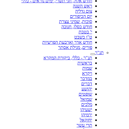
חודש אלול, חגי תשרי, ימים נוראים - כללי
ראש השנה
צום גדליה
יום הכיפורים
סוכות, שמיני עצרת
חודש כסלו, חנוכה
י' בטבת
ט"ו בשבט
חודש אדר וארבעת הפרשיות
פורים, מגילת אסתר
תנ"ך
תנ"ך - כללי, ביקורת המקרא
בראשית
שמות
ויקרא
במדבר
דברים
יהושע
שופטים
שמואל
מלכים
ישעיהו
ירמיהו
יחזקאל
תרי עשר