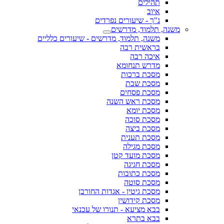
תהילים
איוב
נ"ך - שיעורים נפרדים
משנה, תלמוד, מדרשים
משנה, תלמוד, מדרשים - שיעורים כלליים
בראשית רבה
איכה רבה
מדרש תנחומא
מסכת ברכות
מסכת שבת
מסכת פסחים
מסכת ראש השנה
מסכת יומא
מסכת סוכה
מסכת ביצה
מסכת תענית
מסכת מגילה
מסכת מועד קטן
מסכת חגיגה
מסכת כתובות
מסכת סוטה
מסכת גיטין - אגדות החורבן
מסכת קידושין
בבא מציעא - תנורו של עכנאי
בבא בתרא