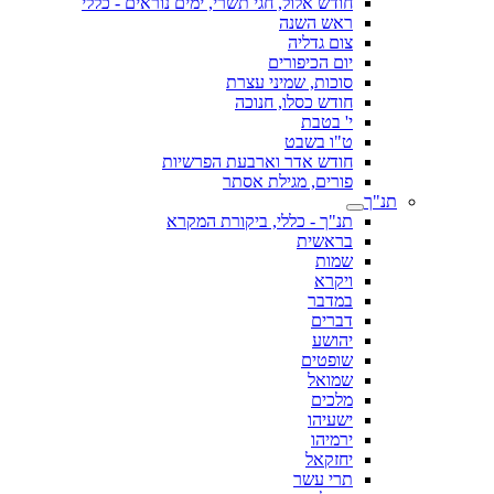
חודש אלול, חגי תשרי, ימים נוראים - כללי
ראש השנה
צום גדליה
יום הכיפורים
סוכות, שמיני עצרת
חודש כסלו, חנוכה
י' בטבת
ט"ו בשבט
חודש אדר וארבעת הפרשיות
פורים, מגילת אסתר
תנ"ך
תנ"ך - כללי, ביקורת המקרא
בראשית
שמות
ויקרא
במדבר
דברים
יהושע
שופטים
שמואל
מלכים
ישעיהו
ירמיהו
יחזקאל
תרי עשר