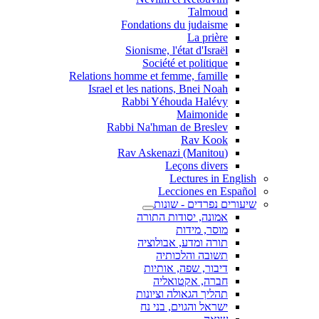
Talmoud
Fondations du judaisme
La prière
Sionisme, l'état d'Israël
Société et politique
Relations homme et femme, famille
Israel et les nations, Bnei Noah
Rabbi Yéhouda Halévy
Maimonide
Rabbi Na'hman de Breslev
Rav Kook
(Rav Askenazi (Manitou
Leçons divers
Lectures in English
Lecciones en Español
שיעורים נפרדים - שונות
אמונה, יסודות התורה
מוסר, מידות
תורה ומדע, אבולוציה
תשובה והלכותיה
דיבור, שפה, אותיות
חברה, אקטואליה
תהליך הגאולה וציונות
ישראל והגוים, בני נח