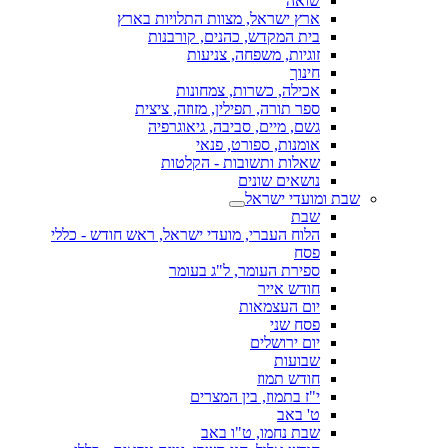
שואה
ארץ ישראל, מצוות התלויות בארץ
בית המקדש, כהנים, קורבנות
זוגיות, משפחה, צניעות
חינוך
אכילה, כשרות, צמחונות
ספר תורה, תפילין, מזוזה, ציצית
גשם, מיים, סביבה, גיאוגרפיה
אומנות, ספורט, פנאי
שאלות ותשובות - הקלטות
נושאים שונים
שבת ומועדי ישראל
שבת
הלוח העברי, מועדי ישראל, ראש חודש - כללי
פסח
ספירת העומר, ל"ג בעומר
חודש אייר
יום העצמאות
פסח שני
יום ירושלים
שבועות
חודש תמוז
י"ז בתמוז, בין המצרים
ט' באב
שבת נחמו, ט"ו באב