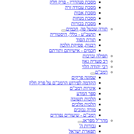
מסכת סנהדרין - פרק חלק
מסכת עבודה זרה
מסכת אבות
מסכת מנחות
מסכת בכורות
תורה שבעל פה, חכמים
תושב"ע - כללי, היסטוריה
תורת הסוד
רבנות, פסיקת הלכה
חכמים - אישיותם ותורתם
תפילה וברכות
רב סעדיה גאון
רבי יהודה הלוי
רמב"ם
שמונה פרקים
הקדמה לפירוש הרמב"ם על פרק חלק
איגרות רמב"ם
ספר המדע
הלכות תשובה
הלכות מלכים
מורה נבוכים
רמב"ם - שיעורים נפרדים
מהר"ל מפראג
גבורות ה'
תפארת ישראל