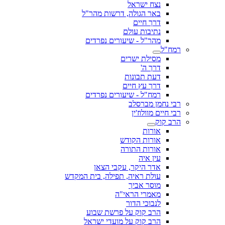
נצח ישראל
באר הגולה, דרשות מהר"ל
דרך חיים
נתיבות עולם
מהר"ל - שיעורים נפרדים
רמח"ל
מסילת ישרים
דרך ה'
דעת תבונות
דרך עץ חיים
רמח"ל - שיעורים נפרדים
רבי נחמן מברסלב
רבי חיים מוולוז'ין
הרב קוק
אורות
אורות הקודש
אורות התורה
עין איה
אדר היקר, עקבי הצאן
עולת ראיה, תפילה, בית המקדש
מוסר אביך
מאמרי הראי"ה
לנבוכי הדור
הרב קוק על פרשת שבוע
הרב קוק על מועדי ישראל