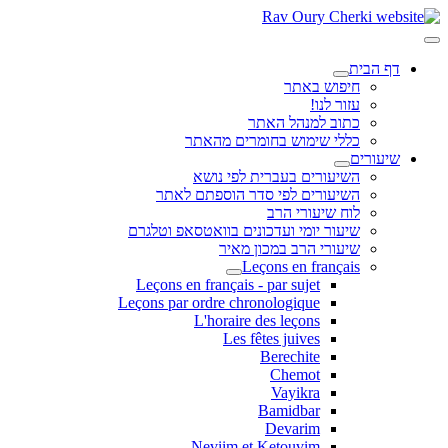
דף הבית
חיפוש באתר
עזור לנו!
כתוב למנהל האתר
כללי שימוש בחומרים מהאתר
שיעורים
השיעורים בעברית לפי נושא
השיעורים לפי סדר הוספתם לאתר
לוח שיעורי הרב
שיעור יומי ועדכונים בוואטסאפ וטלגרם
שיעורי הרב במכון מאיר
Leçons en français
Leçons en français - par sujet
Leçons par ordre chronologique
L'horaire des leçons
Les fêtes juives
Berechite
Chemot
Vayikra
Bamidbar
Devarim
Neviim et Ketouvim