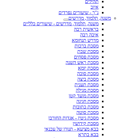
תהילים
איוב
נ"ך - שיעורים נפרדים
משנה, תלמוד, מדרשים
משנה, תלמוד, מדרשים - שיעורים כלליים
בראשית רבה
איכה רבה
מדרש תנחומא
מסכת ברכות
מסכת שבת
מסכת פסחים
מסכת ראש השנה
מסכת יומא
מסכת סוכה
מסכת ביצה
מסכת תענית
מסכת מגילה
מסכת מועד קטן
מסכת חגיגה
מסכת כתובות
מסכת סוטה
מסכת גיטין - אגדות החורבן
מסכת קידושין
בבא מציעא - תנורו של עכנאי
בבא בתרא