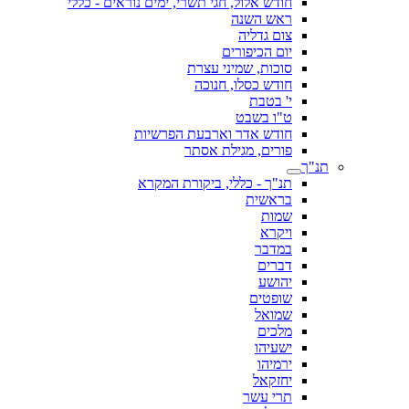
חודש אלול, חגי תשרי, ימים נוראים - כללי
ראש השנה
צום גדליה
יום הכיפורים
סוכות, שמיני עצרת
חודש כסלו, חנוכה
י' בטבת
ט"ו בשבט
חודש אדר וארבעת הפרשיות
פורים, מגילת אסתר
תנ"ך
תנ"ך - כללי, ביקורת המקרא
בראשית
שמות
ויקרא
במדבר
דברים
יהושע
שופטים
שמואל
מלכים
ישעיהו
ירמיהו
יחזקאל
תרי עשר