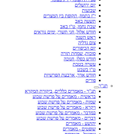
יום ירושלים
שבועות
י"ז בתמוז, תקופת בין המצרים
תשעה באב
שבת נחמו, ט"ו באב
חודש אלול, חגי תשרי, ימים נוראים
ראש השנה
צום גדליה
יום הכיפורים
סוכות, שמחת תורה
חודש כסלו, חנוכה
עשרה בטבת
ט"ו בשבט
חודש אדר, ארבעת הפרשיות
פורים
תנ"ך
תנ"ך - מאמרים כלליים, ביקורת המקרא
בראשית - מאמרים על פרשת שבוע
שמות - מאמרים על פרשת שבוע
ויקרא - מאמרים על פרשת שבוע
במדבר - מאמרים על פרשת שבוע
דברים - מאמרים על פרשת שבוע
יהושע - מאמרים
שופטים - מאמרים