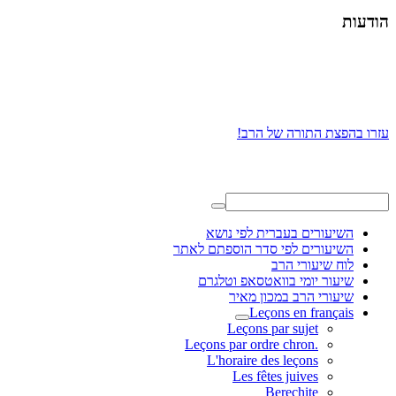
הודעות
עזרו בהפצת התורה של הרב!
השיעורים בעברית לפי נושא
השיעורים לפי סדר הוספתם לאתר
לוח שיעורי הרב
שיעור יומי בוואטסאפ וטלגרם
שיעורי הרב במכון מאיר
Leçons en français
Leçons par sujet
.Leçons par ordre chron
L'horaire des leçons
Les fêtes juives
Berechite