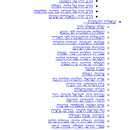
הרב קוק על תשובה
הרב קוק על גלות, גאולה
הרב קוק על חברה, מדינה, מלחמה
הרב קוק - מאמרים שונים
שאלות ותשובות
שלח שאלה לרב
שאלות ותשובות לפי נושא
השאלות והתשובות לפי תאריך
אמונה, תשובה, יסודות התורה
מקורות ופירושיהם
עברית, הלכות דיבור, שמות
חכמים, רבנות, פסיקת הלכה
תפילה, ברכות, בית כנסת
שבת ומועד
ציונות, גאולה
ארץ ישראל, הלכות תלויות בה
בית המקדש, הר הבית
חברה ואקטואליה
עבודה זרה, ישראל והגוים, גיור
חינוך, לימודים, הוראה
איש ואשה, משפחה, צניעות
גוף ומראה חיצוני, בגדים, ציצית
כשרות, אוכל ואכילה
טהרה, נטילת ידיים, טבילת כלים
ספרי קודש, תפילין, מזוזה, גניזה