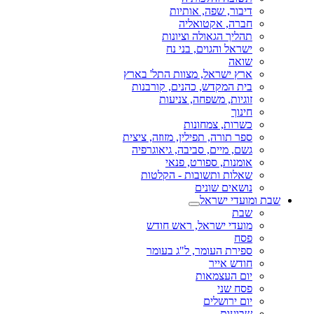
דיבור, שפה, אותיות
חברה, אקטואליה
תהליך הגאולה וציונות
ישראל והגוים, בני נח
שואה
ארץ ישראל, מצוות התל' בארץ
בית המקדש, כהנים, קורבנות
זוגיות, משפחה, צניעות
חינוך
כשרות, צמחונות
ספר תורה, תפילין, מזוזה, ציצית
גשם, מיים, סביבה, גיאוגרפיה
אומנות, ספורט, פנאי
שאלות ותשובות - הקלטות
נושאים שונים
שבת ומועדי ישראל
שבת
מועדי ישראל, ראש חודש
פסח
ספירת העומר, ל"ג בעומר
חודש אייר
יום העצמאות
פסח שני
יום ירושלים
שבועות