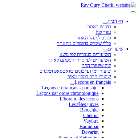
דף הבית
חיפוש באתר
עזור לנו!
כתוב למנהל האתר
כללי שימוש בחומרים מהאתר
שיעורים
השיעורים בעברית לפי נושא
השיעורים לפי סדר הוספתם לאתר
לוח שיעורי הרב
שיעור יומי ועדכונים בוואטסאפ וטלגרם
שיעורי הרב במכון מאיר
Leçons en français
Leçons en français - par sujet
Leçons par ordre chronologique
L'horaire des leçons
Les fêtes juives
Berechite
Chemot
Vayikra
Bamidbar
Devarim
Neviim et Ketouvim