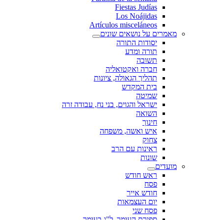
Fiestas Judías
Los Noájidas
Artículos misceláneos
מאמרים על נושאים שונים
יסודות התורה
תורה ומדע
תשובה
חברה ואקטואליה
תהליך הגאולה, ציונות
בית המקדש
שמיטה
ישראל והגוים, בני נח, עבודה זרה
השואה
חינוך
איש ואשה, משפחה
צחוק
ראינות עם הרב
שונות
מועדים
ראש חודש
פסח
חודש אייר
יום העצמאות
פסח שני
ספירת העומר, ל"ג בעומר