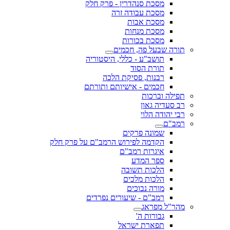
מסכת סנהדרין - פרק חלק
מסכת עבודה זרה
מסכת אבות
מסכת מנחות
מסכת בכורות
תורה שבעל פה, חכמים
תושב"ע - כללי, היסטוריה
תורת הסוד
רבנות, פסיקת הלכה
חכמים - אישיותם ותורתם
תפילה וברכות
רב סעדיה גאון
רבי יהודה הלוי
רמב"ם
שמונה פרקים
הקדמה לפירוש הרמב"ם על פרק חלק
איגרות רמב"ם
ספר המדע
הלכות תשובה
הלכות מלכים
מורה נבוכים
רמב"ם - שיעורים נפרדים
מהר"ל מפראג
גבורות ה'
תפארת ישראל