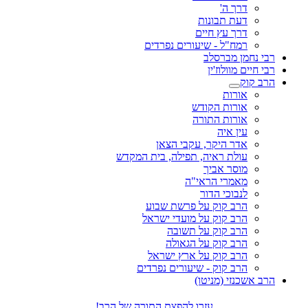
דרך ה'
דעת תבונות
דרך עץ חיים
רמח"ל - שיעורים נפרדים
רבי נחמן מברסלב
רבי חיים מוולוז'ין
הרב קוק
אורות
אורות הקודש
אורות התורה
עין איה
אדר היקר, עקבי הצאן
עולת ראיה, תפילה, בית המקדש
מוסר אביך
מאמרי הראי"ה
לנבוכי הדור
הרב קוק על פרשת שבוע
הרב קוק על מועדי ישראל
הרב קוק על תשובה
הרב קוק על הגאולה
הרב קוק על ארץ ישראל
הרב קוק - שיעורים נפרדים
הרב אשכנזי (מניטו)
עזרו להפצת התורה של הרב!