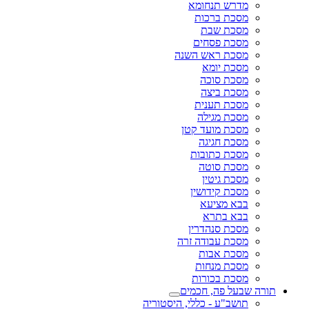
מדרש תנחומא
מסכת ברכות
מסכת שבת
מסכת פסחים
מסכת ראש השנה
מסכת יומא
מסכת סוכה
מסכת ביצה
מסכת תענית
מסכת מגילה
מסכת מועד קטן
מסכת חגיגה
מסכת כתובות
מסכת סוטה
מסכת גיטין
מסכת קידושין
בבא מציעא
בבא בתרא
מסכת סנהדרין
מסכת עבודה זרה
מסכת אבות
מסכת מנחות
מסכת בכורות
תורה שבעל פה, חכמים
תושב"ע - כללי, היסטוריה