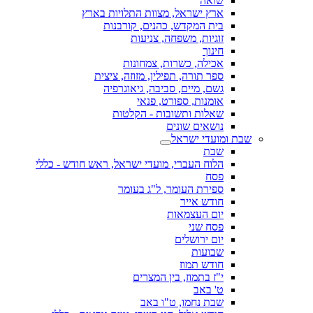
שואה
ארץ ישראל, מצוות התלויות בארץ
בית המקדש, כהנים, קורבנות
זוגיות, משפחה, צניעות
חינוך
אכילה, כשרות, צמחונות
ספר תורה, תפילין, מזוזה, ציצית
גשם, מיים, סביבה, גיאוגרפיה
אומנות, ספורט, פנאי
שאלות ותשובות - הקלטות
נושאים שונים
שבת ומועדי ישראל
שבת
הלוח העברי, מועדי ישראל, ראש חודש - כללי
פסח
ספירת העומר, ל"ג בעומר
חודש אייר
יום העצמאות
פסח שני
יום ירושלים
שבועות
חודש תמוז
י"ז בתמוז, בין המצרים
ט' באב
שבת נחמו, ט"ו באב