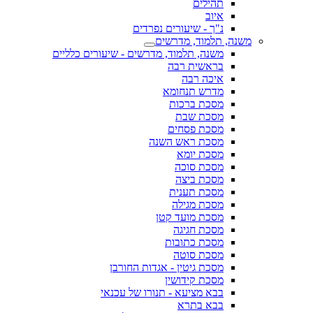
תהילים
איוב
נ"ך - שיעורים נפרדים
משנה, תלמוד, מדרשים
משנה, תלמוד, מדרשים - שיעורים כלליים
בראשית רבה
איכה רבה
מדרש תנחומא
מסכת ברכות
מסכת שבת
מסכת פסחים
מסכת ראש השנה
מסכת יומא
מסכת סוכה
מסכת ביצה
מסכת תענית
מסכת מגילה
מסכת מועד קטן
מסכת חגיגה
מסכת כתובות
מסכת סוטה
מסכת גיטין - אגדות החורבן
מסכת קידושין
בבא מציעא - תנורו של עכנאי
בבא בתרא