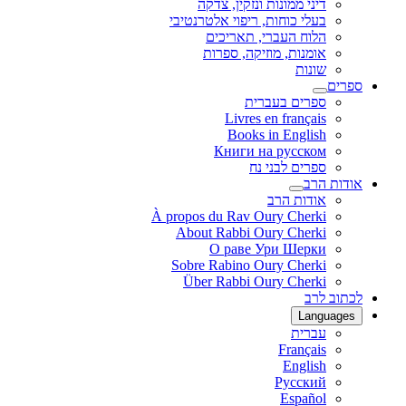
דיני ממונות ונזקין, צדקה
בעלי כוחות, ריפוי אלטרנטיבי
הלוח העברי, תאריכים
אומנות, מוזיקה, ספרות
שונות
ספרים
ספרים בעברית
Livres en français
Books in English
Книги на русском
ספרים לבני נח
אודות הרב
אודות הרב
À propos du Rav Oury Cherki
About Rabbi Oury Cherki
О раве Ури Шерки
Sobre Rabino Oury Cherki
Über Rabbi Oury Cherki
לכתוב לרב
Languages
עברית
Français
English
Русский
Español