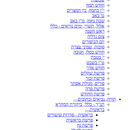
חודש תמוז
י"ז בתמוז, בין המצרים
ט' באב
שבת נחמו, ט"ו באב
אלול, תשרי, ימים נוראים - כללי
ראש השנה
צום גדליה
יום הכיפורים
סוכות, שמיני עצרת
חודש כסלו, חנוכה
י' בטבת
ט"ו בשבט
חודש אדר
פרשת שקלים
פרשת זכור
פורים, מגילת אסתר
פרשת פרה
פרשת החודש
תורה, נביאים וכתובים
תנ"ך - כללי, ביקורת המקרא
בראשית
בראשית - סדרות שיעורים
פרשת בראשית
פרשת נח