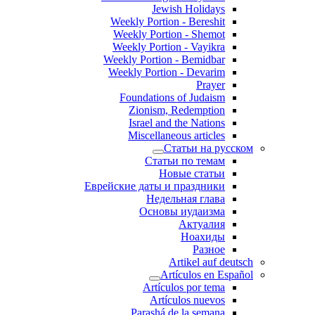
Jewish Holidays
Weekly Portion - Bereshit
Weekly Portion - Shemot
Weekly Portion - Vayikra
Weekly Portion - Bemidbar
Weekly Portion - Devarim
Prayer
Foundations of Judaism
Zionism, Redemption
Israel and the Nations
Miscellaneous articles
Статьи на русском
Статьи по темам
Новые статьи
Еврейские даты и праздники
Недельная глава
Основы иудаизма
Актуалия
Ноахиды
Разное
Artikel auf deutsch
Artículos en Español
Artículos por tema
Artículos nuevos
Parashá de la semana