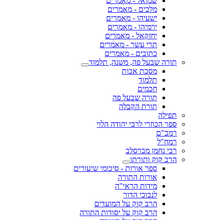
שמואל - מאמרים
מלכים - מאמרים
ישעיהו - מאמרים
ירמיהו - מאמרים
יחזקאל - מאמרים
תרי עשר - מאמרים
כתובים - מאמרים
תורה שבעל פה, משנה, תלמוד
מסכת אבות
תלמוד
חכמים
תורה שבעל פה
תורת הקבלה
תפילה
ספר הכוזרי לרבי יהודה הלוי
רמב"ם
רמח"ל
רבי נחמן מברסלב
הרב קוק ותורתו
ספר אורות - סיכומי שיעורים
אורות התורה
מידות הראי"ה
לנבוכי הדור
הרב קוק על המועדים
הרב קוק על יסודות התורה