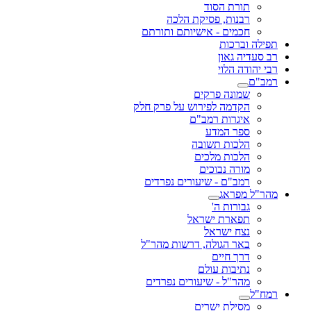
תורת הסוד
רבנות, פסיקת הלכה
חכמים - אישיותם ותורתם
תפילה וברכות
רב סעדיה גאון
רבי יהודה הלוי
רמב"ם
שמונה פרקים
הקדמה לפירוש על פרק חלק
איגרות רמב"ם
ספר המדע
הלכות תשובה
הלכות מלכים
מורה נבוכים
רמב"ם - שיעורים נפרדים
מהר"ל מפראג
גבורות ה'
תפארת ישראל
נצח ישראל
באר הגולה, דרשות מהר"ל
דרך חיים
נתיבות עולם
מהר"ל - שיעורים נפרדים
רמח"ל
מסילת ישרים