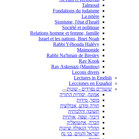
Talmoud
Fondations du judaisme
La prière
Sionisme, l'état d'Israël
Société et politique
Relations homme et femme, famille
Israel et les nations, Bnei Noah
Rabbi Yéhouda Halévy
Maimonide
Rabbi Na'hman de Breslev
Rav Kook
(Rav Askenazi (Manitou
Leçons divers
Lectures in English
Lecciones en Español
שיעורים נפרדים - שונות
אמונה, יסודות התורה
מוסר, מידות
תורה ומדע, אבולוציה
תשובה והלכותיה
דיבור, שפה, אותיות
חברה, אקטואליה
תהליך הגאולה וציונות
ישראל והגוים, בני נח