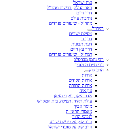
נצח ישראל
באר הגולה, דרשות מהר"ל
דרך חיים
נתיבות עולם
מהר"ל - שיעורים נפרדים
רמח"ל
מסילת ישרים
דרך ה'
דעת תבונות
דרך עץ חיים
רמח"ל - שיעורים נפרדים
רבי נחמן מברסלב
רבי חיים מוולוז'ין
הרב קוק
אורות
אורות הקודש
אורות התורה
עין איה
אדר היקר, עקבי הצאן
עולת ראיה, תפילה, בית המקדש
מוסר אביך
מאמרי הראי"ה
לנבוכי הדור
הרב קוק על פרשת שבוע
הרב קוק על מועדי ישראל