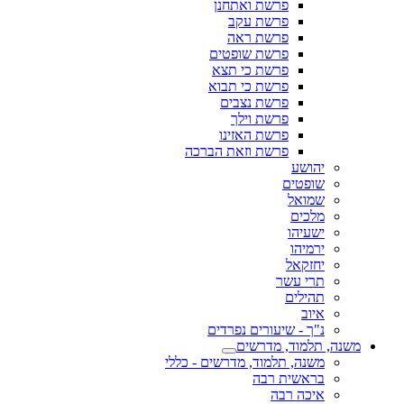
פרשת ואתחנן
פרשת עקב
פרשת ראה
פרשת שופטים
פרשת כי תצא
פרשת כי תבוא
פרשת נצבים
פרשת וילך
פרשת האזינו
פרשת וזאת הברכה
יהושע
שופטים
שמואל
מלכים
ישעיהו
ירמיהו
יחזקאל
תרי עשר
תהילים
איוב
נ"ך - שיעורים נפרדים
משנה, תלמוד, מדרשים
משנה, תלמוד, מדרשים - כללי
בראשית רבה
איכה רבה