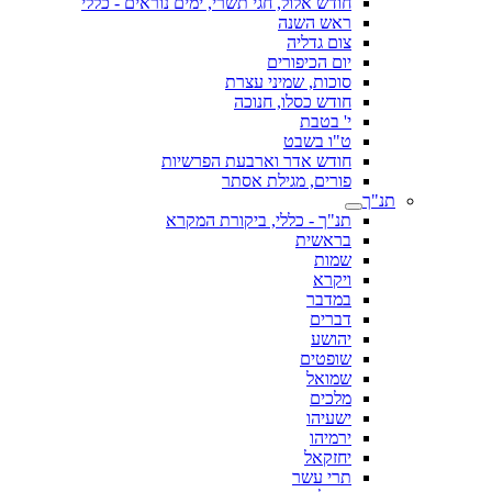
חודש אלול, חגי תשרי, ימים נוראים - כללי
ראש השנה
צום גדליה
יום הכיפורים
סוכות, שמיני עצרת
חודש כסלו, חנוכה
י' בטבת
ט"ו בשבט
חודש אדר וארבעת הפרשיות
פורים, מגילת אסתר
תנ"ך
תנ"ך - כללי, ביקורת המקרא
בראשית
שמות
ויקרא
במדבר
דברים
יהושע
שופטים
שמואל
מלכים
ישעיהו
ירמיהו
יחזקאל
תרי עשר