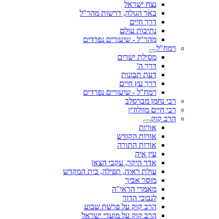
נצח ישראל
באר הגולה, דרשות מהר"ל
דרך חיים
נתיבות עולם
מהר"ל - שיעורים נפרדים
רמח"ל
מסילת ישרים
דרך ה'
דעת תבונות
דרך עץ חיים
רמח"ל - שיעורים נפרדים
רבי נחמן מברסלב
רבי חיים מוולוז'ין
הרב קוק
אורות
אורות הקודש
אורות התורה
עין איה
אדר היקר, עקבי הצאן
עולת ראיה, תפילה, בית המקדש
מוסר אביך
מאמרי הראי"ה
לנבוכי הדור
הרב קוק על פרשת שבוע
הרב קוק על מועדי ישראל