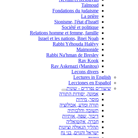
Talmoud
Fondations du judaisme
La prière
Sionisme, l'état d'Israël
Société et politique
Relations homme et femme, famille
Israel et les nations, Bnei Noah
Rabbi Yéhouda Halévy
Maimonide
Rabbi Na'hman de Breslev
Rav Kook
(Rav Askenazi (Manitou
Leçons divers
Lectures in English
Lecciones en Español
שיעורים נפרדים - שונות
אמונה, יסודות התורה
מוסר, מידות
תורה ומדע, אבולוציה
תשובה והלכותיה
דיבור, שפה, אותיות
חברה, אקטואליה
תהליך הגאולה וציונות
ישראל והגוים, בני נח