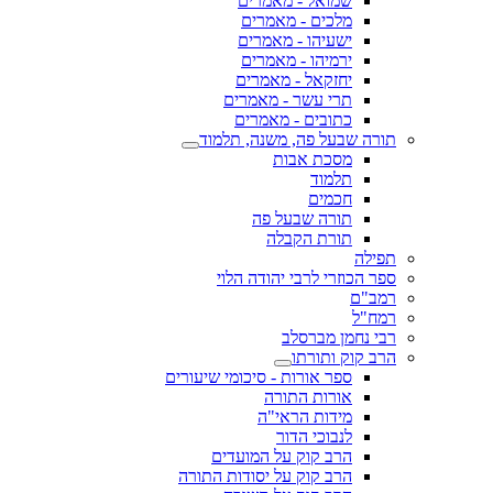
שמואל - מאמרים
מלכים - מאמרים
ישעיהו - מאמרים
ירמיהו - מאמרים
יחזקאל - מאמרים
תרי עשר - מאמרים
כתובים - מאמרים
תורה שבעל פה, משנה, תלמוד
מסכת אבות
תלמוד
חכמים
תורה שבעל פה
תורת הקבלה
תפילה
ספר הכוזרי לרבי יהודה הלוי
רמב"ם
רמח"ל
רבי נחמן מברסלב
הרב קוק ותורתו
ספר אורות - סיכומי שיעורים
אורות התורה
מידות הראי"ה
לנבוכי הדור
הרב קוק על המועדים
הרב קוק על יסודות התורה