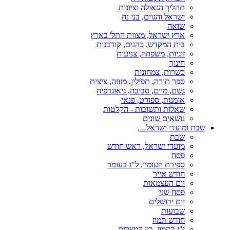
תהליך הגאולה וציונות
ישראל והגוים, בני נח
שואה
ארץ ישראל, מצוות התל' בארץ
בית המקדש, כהנים, קורבנות
זוגיות, משפחה, צניעות
חינוך
כשרות, צמחונות
ספר תורה, תפילין, מזוזה, ציצית
גשם, מיים, סביבה, גיאוגרפיה
אומנות, ספורט, פנאי
שאלות ותשובות - הקלטות
נושאים שונים
שבת ומועדי ישראל
שבת
מועדי ישראל, ראש חודש
פסח
ספירת העומר, ל"ג בעומר
חודש אייר
יום העצמאות
פסח שני
יום ירושלים
שבועות
חודש תמוז
י"ז בתמוז, בין המצרים