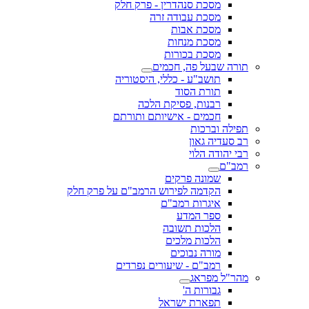
מסכת סנהדרין - פרק חלק
מסכת עבודה זרה
מסכת אבות
מסכת מנחות
מסכת בכורות
תורה שבעל פה, חכמים
תושב"ע - כללי, היסטוריה
תורת הסוד
רבנות, פסיקת הלכה
חכמים - אישיותם ותורתם
תפילה וברכות
רב סעדיה גאון
רבי יהודה הלוי
רמב"ם
שמונה פרקים
הקדמה לפירוש הרמב"ם על פרק חלק
איגרות רמב"ם
ספר המדע
הלכות תשובה
הלכות מלכים
מורה נבוכים
רמב"ם - שיעורים נפרדים
מהר"ל מפראג
גבורות ה'
תפארת ישראל