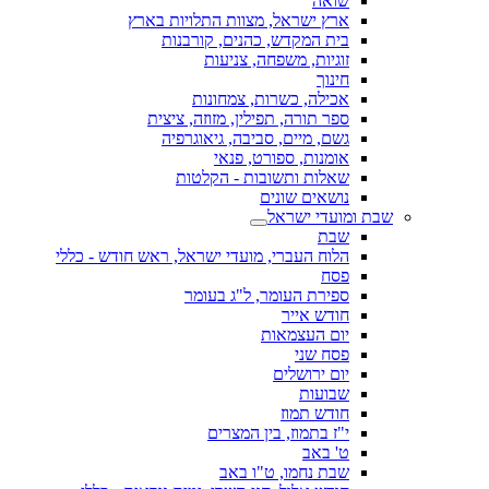
שואה
ארץ ישראל, מצוות התלויות בארץ
בית המקדש, כהנים, קורבנות
זוגיות, משפחה, צניעות
חינוך
אכילה, כשרות, צמחונות
ספר תורה, תפילין, מזוזה, ציצית
גשם, מיים, סביבה, גיאוגרפיה
אומנות, ספורט, פנאי
שאלות ותשובות - הקלטות
נושאים שונים
שבת ומועדי ישראל
שבת
הלוח העברי, מועדי ישראל, ראש חודש - כללי
פסח
ספירת העומר, ל"ג בעומר
חודש אייר
יום העצמאות
פסח שני
יום ירושלים
שבועות
חודש תמוז
י"ז בתמוז, בין המצרים
ט' באב
שבת נחמו, ט"ו באב