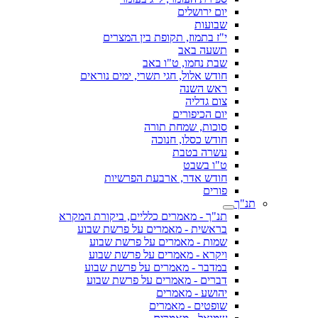
יום ירושלים
שבועות
י"ז בתמוז, תקופת בין המצרים
תשעה באב
שבת נחמו, ט"ו באב
חודש אלול, חגי תשרי, ימים נוראים
ראש השנה
צום גדליה
יום הכיפורים
סוכות, שמחת תורה
חודש כסלו, חנוכה
עשרה בטבת
ט"ו בשבט
חודש אדר, ארבעת הפרשיות
פורים
תנ"ך
תנ"ך - מאמרים כלליים, ביקורת המקרא
בראשית - מאמרים על פרשת שבוע
שמות - מאמרים על פרשת שבוע
ויקרא - מאמרים על פרשת שבוע
במדבר - מאמרים על פרשת שבוע
דברים - מאמרים על פרשת שבוע
יהושע - מאמרים
שופטים - מאמרים