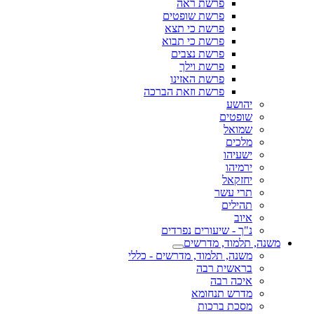
פרשת ראה
פרשת שופטים
פרשת כי תצא
פרשת כי תבוא
פרשת נצבים
פרשת וילך
פרשת האזינו
פרשת וזאת הברכה
יהושע
שופטים
שמואל
מלכים
ישעיהו
ירמיהו
יחזקאל
תרי עשר
תהילים
איוב
נ"ך - שיעורים נפרדים
משנה, תלמוד, מדרשים
משנה, תלמוד, מדרשים - כללי
בראשית רבה
איכה רבה
מדרש תנחומא
מסכת ברכות