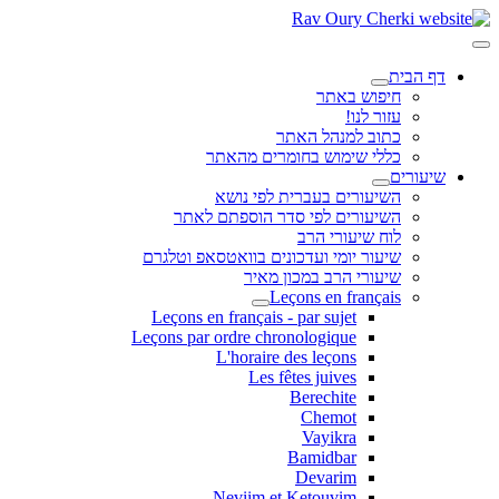
דף הבית
חיפוש באתר
עזור לנו!
כתוב למנהל האתר
כללי שימוש בחומרים מהאתר
שיעורים
השיעורים בעברית לפי נושא
השיעורים לפי סדר הוספתם לאתר
לוח שיעורי הרב
שיעור יומי ועדכונים בוואטסאפ וטלגרם
שיעורי הרב במכון מאיר
Leçons en français
Leçons en français - par sujet
Leçons par ordre chronologique
L'horaire des leçons
Les fêtes juives
Berechite
Chemot
Vayikra
Bamidbar
Devarim
Neviim et Ketouvim