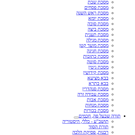
מסכת שבת
מסכת פסחים
מסכת ראש השנה
מסכת יומא
מסכת סוכה
מסכת ביצה
מסכת תענית
מסכת מגילה
מסכת מועד קטן
מסכת חגיגה
מסכת כתובות
מסכת סוטה
מסכת גיטין
מסכת קידושין
בבא מציעא
בבא בתרא
מסכת סנהדרין
מסכת עבודה זרה
מסכת אבות
מסכת מנחות
מסכת בכורות
תורה שבעל פה, חכמים
תושב"ע - כללי, היסטוריה
תורת הסוד
רבנות, פסיקת הלכה