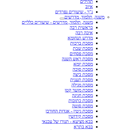
תהילים
איוב
נ"ך - שיעורים נפרדים
משנה, תלמוד, מדרשים
משנה, תלמוד, מדרשים - שיעורים כלליים
בראשית רבה
איכה רבה
מדרש תנחומא
מסכת ברכות
מסכת שבת
מסכת פסחים
מסכת ראש השנה
מסכת יומא
מסכת סוכה
מסכת ביצה
מסכת תענית
מסכת מגילה
מסכת מועד קטן
מסכת חגיגה
מסכת כתובות
מסכת סוטה
מסכת גיטין - אגדות החורבן
מסכת קידושין
בבא מציעא - תנורו של עכנאי
בבא בתרא