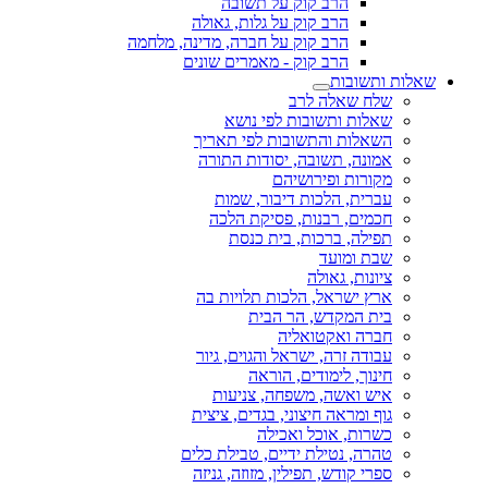
הרב קוק על תשובה
הרב קוק על גלות, גאולה
הרב קוק על חברה, מדינה, מלחמה
הרב קוק - מאמרים שונים
שאלות ותשובות
שלח שאלה לרב
שאלות ותשובות לפי נושא
השאלות והתשובות לפי תאריך
אמונה, תשובה, יסודות התורה
מקורות ופירושיהם
עברית, הלכות דיבור, שמות
חכמים, רבנות, פסיקת הלכה
תפילה, ברכות, בית כנסת
שבת ומועד
ציונות, גאולה
ארץ ישראל, הלכות תלויות בה
בית המקדש, הר הבית
חברה ואקטואליה
עבודה זרה, ישראל והגוים, גיור
חינוך, לימודים, הוראה
איש ואשה, משפחה, צניעות
גוף ומראה חיצוני, בגדים, ציצית
כשרות, אוכל ואכילה
טהרה, נטילת ידיים, טבילת כלים
ספרי קודש, תפילין, מזוזה, גניזה