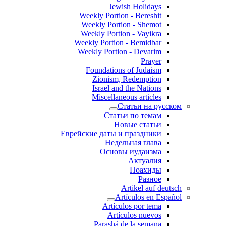
Jewish Holidays
Weekly Portion - Bereshit
Weekly Portion - Shemot
Weekly Portion - Vayikra
Weekly Portion - Bemidbar
Weekly Portion - Devarim
Prayer
Foundations of Judaism
Zionism, Redemption
Israel and the Nations
Miscellaneous articles
Статьи на русском
Статьи по темам
Новые статьи
Еврейские даты и праздники
Недельная глава
Основы иудаизма
Актуалия
Ноахиды
Разное
Artikel auf deutsch
Artículos en Español
Artículos por tema
Artículos nuevos
Parashá de la semana