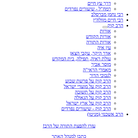
דרך עץ חיים
רמח"ל - שיעורים נפרדים
רבי נחמן מברסלב
רבי חיים מוולוז'ין
הרב קוק
אורות
אורות הקודש
אורות התורה
עין איה
אדר היקר, עקבי הצאן
עולת ראיה, תפילה, בית המקדש
מוסר אביך
מאמרי הראי"ה
לנבוכי הדור
הרב קוק על פרשת שבוע
הרב קוק על מועדי ישראל
הרב קוק על תשובה
הרב קוק על הגאולה
הרב קוק על ארץ ישראל
הרב קוק - שיעורים נפרדים
הרב אשכנזי (מניטו)
עזרו להפצת התורה של הרב!
כתבו למנהל האתר