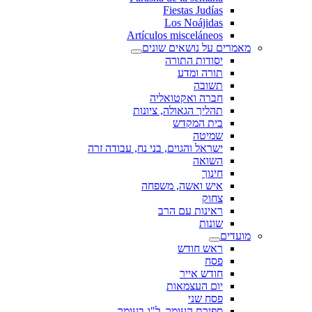
Fiestas Judías
Los Noájidas
Artículos misceláneos
מאמרים על נושאים שונים
יסודות התורה
תורה ומדע
תשובה
חברה ואקטואליה
תהליך הגאולה, ציונות
בית המקדש
שמיטה
ישראל והגוים, בני נח, עבודה זרה
השואה
חינוך
איש ואשה, משפחה
צחוק
ראינות עם הרב
שונות
מועדים
ראש חודש
פסח
חודש אייר
יום העצמאות
פסח שני
ספירת העומר, ל"ג בעומר