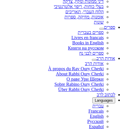
דיני ממונות ונזקין, צדקה
בעלי כוחות, ריפוי אלטרנטיבי
הלוח העברי, תאריכים
אומנות, מוזיקה, ספרות
שונות
ספרים
ספרים בעברית
Livres en français
Books in English
Книги на русском
ספרים לבני נח
אודות הרב
אודות הרב
À propos du Rav Oury Cherki
About Rabbi Oury Cherki
О раве Ури Шерки
Sobre Rabino Oury Cherki
Über Rabbi Oury Cherki
לכתוב לרב
Languages
עברית
Français
English
Русский
Español