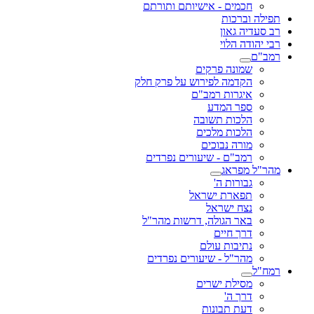
חכמים - אישיותם ותורתם
תפילה וברכות
רב סעדיה גאון
רבי יהודה הלוי
רמב"ם
שמונה פרקים
הקדמה לפירוש על פרק חלק
איגרות רמב"ם
ספר המדע
הלכות תשובה
הלכות מלכים
מורה נבוכים
רמב"ם - שיעורים נפרדים
מהר"ל מפראג
גבורות ה'
תפארת ישראל
נצח ישראל
באר הגולה, דרשות מהר"ל
דרך חיים
נתיבות עולם
מהר"ל - שיעורים נפרדים
רמח"ל
מסילת ישרים
דרך ה'
דעת תבונות