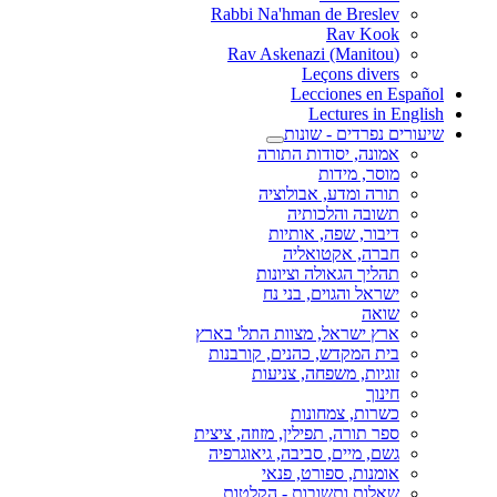
Rabbi Na'hman de Breslev
Rav Kook
(Rav Askenazi (Manitou
Leçons divers
Lecciones en Español
Lectures in English
שיעורים נפרדים - שונות
אמונה, יסודות התורה
מוסר, מידות
תורה ומדע, אבולוציה
תשובה והלכותיה
דיבור, שפה, אותיות
חברה, אקטואליה
תהליך הגאולה וציונות
ישראל והגוים, בני נח
שואה
ארץ ישראל, מצוות התל' בארץ
בית המקדש, כהנים, קורבנות
זוגיות, משפחה, צניעות
חינוך
כשרות, צמחונות
ספר תורה, תפילין, מזוזה, ציצית
גשם, מיים, סביבה, גיאוגרפיה
אומנות, ספורט, פנאי
שאלות ותשובות - הקלטות