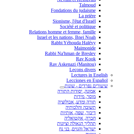
Talmoud
Fondations du judaisme
La prière
Sionisme, l'état d'Israël
Société et politique
Relations homme et femme, famille
Israel et les nations, Bnei Noah
Rabbi Yéhouda Halévy
Maimonide
Rabbi Na'hman de Breslev
Rav Kook
(Rav Askenazi (Manitou
Leçons divers
Lectures in English
Lecciones en Español
שיעורים נפרדים - שונות
אמונה, יסודות התורה
מוסר, מידות
תורה ומדע, אבולוציה
תשובה והלכותיה
דיבור, שפה, אותיות
חברה, אקטואליה
תהליך הגאולה וציונות
ישראל והגוים, בני נח