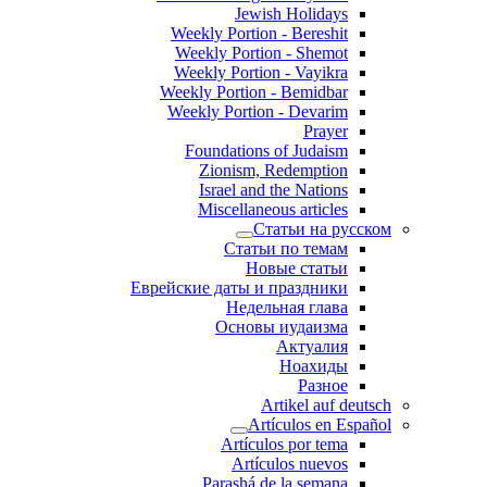
Jewish Holidays
Weekly Portion - Bereshit
Weekly Portion - Shemot
Weekly Portion - Vayikra
Weekly Portion - Bemidbar
Weekly Portion - Devarim
Prayer
Foundations of Judaism
Zionism, Redemption
Israel and the Nations
Miscellaneous articles
Статьи на русском
Статьи по темам
Новые статьи
Еврейские даты и праздники
Недельная глава
Основы иудаизма
Актуалия
Ноахиды
Разное
Artikel auf deutsch
Artículos en Español
Artículos por tema
Artículos nuevos
Parashá de la semana