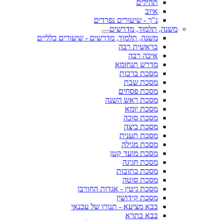
תהילים
איוב
נ"ך - שיעורים נפרדים
משנה, תלמוד, מדרשים
משנה, תלמוד, מדרשים - שיעורים כלליים
בראשית רבה
איכה רבה
מדרש תנחומא
מסכת ברכות
מסכת שבת
מסכת פסחים
מסכת ראש השנה
מסכת יומא
מסכת סוכה
מסכת ביצה
מסכת תענית
מסכת מגילה
מסכת מועד קטן
מסכת חגיגה
מסכת כתובות
מסכת סוטה
מסכת גיטין - אגדות החורבן
מסכת קידושין
בבא מציעא - תנורו של עכנאי
בבא בתרא