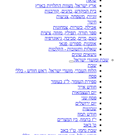
שואה
ארץ ישראל, מצוות התלויות בארץ
בית המקדש, כהנים, קורבנות
זוגיות, משפחה, צניעות
חינוך
אכילה, כשרות, צמחונות
ספר תורה, תפילין, מזוזה, ציצית
גשם, מיים, סביבה, גיאוגרפיה
אומנות, ספורט, פנאי
שאלות ותשובות - הקלטות
נושאים שונים
שבת ומועדי ישראל
שבת
הלוח העברי, מועדי ישראל, ראש חודש - כללי
פסח
ספירת העומר, ל"ג בעומר
חודש אייר
יום העצמאות
פסח שני
יום ירושלים
שבועות
חודש תמוז
י"ז בתמוז, בין המצרים
ט' באב
שבת נחמו, ט"ו באב