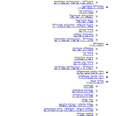
רמב"ם - שיעורים נפרדים
מהר"ל מפראג
גבורות ה'
תפארת ישראל
נצח ישראל
באר הגולה, דרשות מהר"ל
דרך חיים
נתיבות עולם
מהר"ל - שיעורים נפרדים
רמח"ל
מסילת ישרים
דרך ה'
דעת תבונות
דרך עץ חיים
רמח"ל - שיעורים נפרדים
רבי נחמן מברסלב
רבי חיים מוולוז'ין
הרב קוק
אורות
אורות הקודש
אורות התורה
עין איה
אדר היקר, עקבי הצאן
עולת ראיה, תפילה, בית המקדש
מוסר אביך