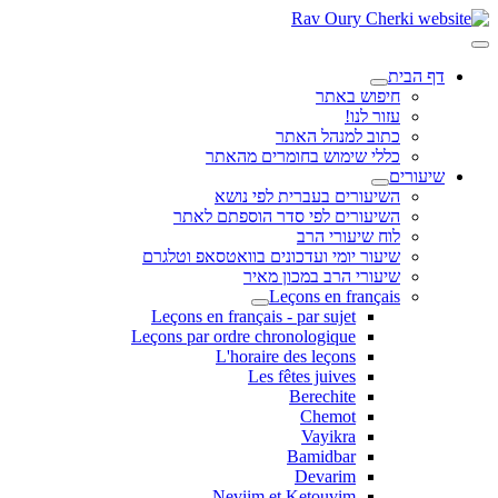
דף הבית
חיפוש באתר
עזור לנו!
כתוב למנהל האתר
כללי שימוש בחומרים מהאתר
שיעורים
השיעורים בעברית לפי נושא
השיעורים לפי סדר הוספתם לאתר
לוח שיעורי הרב
שיעור יומי ועדכונים בוואטסאפ וטלגרם
שיעורי הרב במכון מאיר
Leçons en français
Leçons en français - par sujet
Leçons par ordre chronologique
L'horaire des leçons
Les fêtes juives
Berechite
Chemot
Vayikra
Bamidbar
Devarim
Neviim et Ketouvim