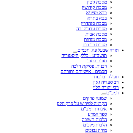
מסכת גיטין
מסכת קידושין
בבא מציעא
בבא בתרא
מסכת סנהדרין
מסכת עבודה זרה
מסכת אבות
מסכת מנחות
מסכת בכורות
תורה שבעל פה, חכמים
תושב"ע - כללי, היסטוריה
תורת הסוד
רבנות, פסיקת הלכה
חכמים - אישיותם ותורתם
תפילה וברכות
רב סעדיה גאון
רבי יהודה הלוי
רמב"ם
שמונה פרקים
הקדמה לפירוש על פרק חלק
איגרות רמב"ם
ספר המדע
הלכות תשובה
הלכות מלכים
מורה נבוכים