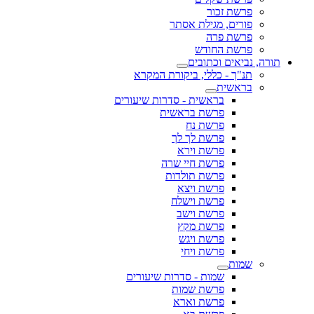
פרשת זכור
פורים, מגילת אסתר
פרשת פרה
פרשת החודש
תורה, נביאים וכתובים
תנ"ך - כללי, ביקורת המקרא
בראשית
בראשית - סדרות שיעורים
פרשת בראשית
פרשת נח
פרשת לך לך
פרשת וירא
פרשת חיי שרה
פרשת תולדות
פרשת ויצא
פרשת וישלח
פרשת וישב
פרשת מקץ
פרשת ויגש
פרשת ויחי
שמות
שמות - סדרות שיעורים
פרשת שמות
פרשת וארא