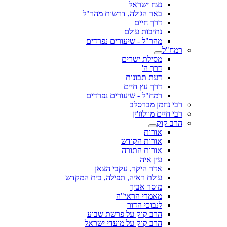
נצח ישראל
באר הגולה, דרשות מהר"ל
דרך חיים
נתיבות עולם
מהר"ל - שיעורים נפרדים
רמח"ל
מסילת ישרים
דרך ה'
דעת תבונות
דרך עץ חיים
רמח"ל - שיעורים נפרדים
רבי נחמן מברסלב
רבי חיים מוולוז'ין
הרב קוק
אורות
אורות הקודש
אורות התורה
עין איה
אדר היקר, עקבי הצאן
עולת ראיה, תפילה, בית המקדש
מוסר אביך
מאמרי הראי"ה
לנבוכי הדור
הרב קוק על פרשת שבוע
הרב קוק על מועדי ישראל