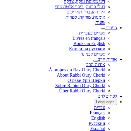
דיני ממונות ונזקין, צדקה
בעלי כוחות, ריפוי אלטרנטיבי
הלוח העברי, תאריכים
אומנות, מוזיקה, ספרות
שונות
ספרים
ספרים בעברית
Livres en français
Books in English
Книги на русском
ספרים לבני נח
אודות הרב
אודות הרב
À propos du Rav Oury Cherki
About Rabbi Oury Cherki
О раве Ури Шерки
Sobre Rabino Oury Cherki
Über Rabbi Oury Cherki
לכתוב לרב
Languages
עברית
Français
English
Русский
Español