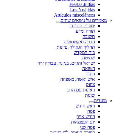
Fiestas Judías
Los Noájidas
Artículos misceláneos
מאמרים על נושאים שונים
יסודות התורה
תורה ומדע
תשובה
חברה ואקטואליה
תהליך הגאולה, ציונות
בית המקדש
שמיטה
ישראל והגוים, בני נח, עבודה זרה
השואה
חינוך
איש ואשה, משפחה
צחוק
ראינות עם הרב
שונות
מועדים
ראש חודש
פסח
חודש אייר
יום העצמאות
פסח שני
ספירת העומר, ל"ג בעומר