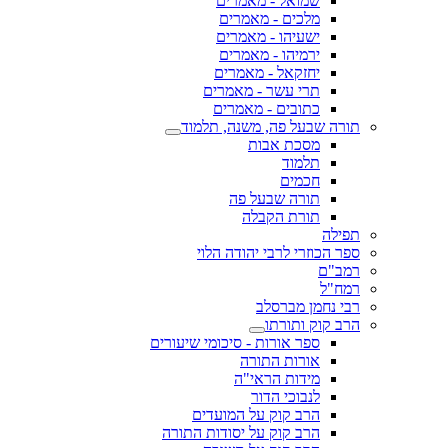
שמואל - מאמרים
מלכים - מאמרים
ישעיהו - מאמרים
ירמיהו - מאמרים
יחזקאל - מאמרים
תרי עשר - מאמרים
כתובים - מאמרים
תורה שבעל פה, משנה, תלמוד
מסכת אבות
תלמוד
חכמים
תורה שבעל פה
תורת הקבלה
תפילה
ספר הכוזרי לרבי יהודה הלוי
רמב"ם
רמח"ל
רבי נחמן מברסלב
הרב קוק ותורתו
ספר אורות - סיכומי שיעורים
אורות התורה
מידות הראי"ה
לנבוכי הדור
הרב קוק על המועדים
הרב קוק על יסודות התורה