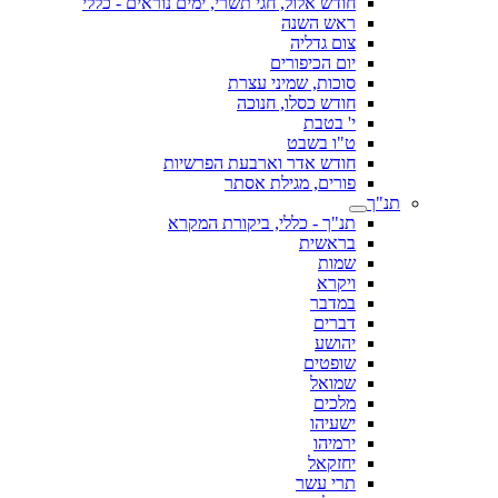
חודש אלול, חגי תשרי, ימים נוראים - כללי
ראש השנה
צום גדליה
יום הכיפורים
סוכות, שמיני עצרת
חודש כסלו, חנוכה
י' בטבת
ט"ו בשבט
חודש אדר וארבעת הפרשיות
פורים, מגילת אסתר
תנ"ך
תנ"ך - כללי, ביקורת המקרא
בראשית
שמות
ויקרא
במדבר
דברים
יהושע
שופטים
שמואל
מלכים
ישעיהו
ירמיהו
יחזקאל
תרי עשר