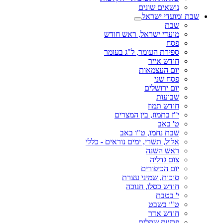
נושאים שונים
שבת ומועדי ישראל
שבת
מועדי ישראל, ראש חודש
פסח
ספירת העומר, ל"ג בעומר
חודש אייר
יום העצמאות
פסח שני
יום ירושלים
שבועות
חודש תמוז
י"ז בתמוז, בין המצרים
ט' באב
שבת נחמו, ט"ו באב
אלול, תשרי, ימים נוראים - כללי
ראש השנה
צום גדליה
יום הכיפורים
סוכות, שמיני עצרת
חודש כסלו, חנוכה
י' בטבת
ט"ו בשבט
חודש אדר
פרשת שקלים