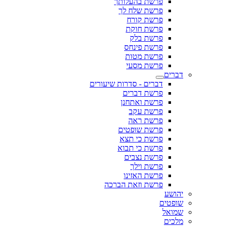
פרשת בהעלותך
פרשת שלח לך
פרשת קורח
פרשת חוקת
פרשת בלק
פרשת פינחס
פרשת מטות
פרשת מסעי
דברים
דברים - סדרות שיעורים
פרשת דברים
פרשת ואתחנן
פרשת עקב
פרשת ראה
פרשת שופטים
פרשת כי תצא
פרשת כי תבוא
פרשת נצבים
פרשת וילך
פרשת האזינו
פרשת וזאת הברכה
יהושע
שופטים
שמואל
מלכים