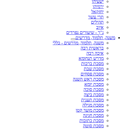
ישעיהו
ירמיהו
יחזקאל
תרי עשר
תהילים
איוב
נ"ך - שיעורים נפרדים
משנה, תלמוד, מדרשים
משנה, תלמוד, מדרשים - כללי
בראשית רבה
איכה רבה
מדרש תנחומא
מסכת ברכות
מסכת שבת
מסכת פסחים
מסכת ראש השנה
מסכת יומא
מסכת סוכה
מסכת ביצה
מסכת תענית
מסכת מגילה
מסכת מועד קטן
מסכת חגיגה
מסכת כתובות
מסכת סוטה