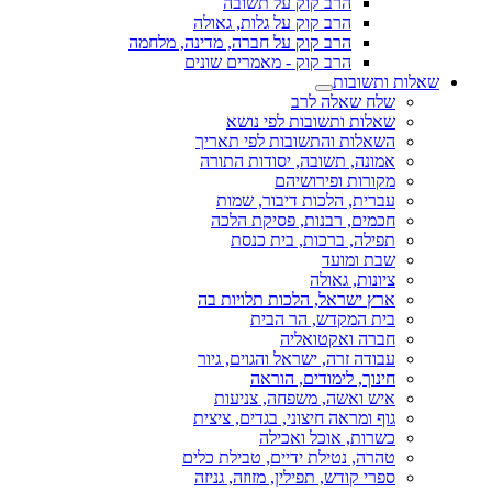
הרב קוק על תשובה
הרב קוק על גלות, גאולה
הרב קוק על חברה, מדינה, מלחמה
הרב קוק - מאמרים שונים
שאלות ותשובות
שלח שאלה לרב
שאלות ותשובות לפי נושא
השאלות והתשובות לפי תאריך
אמונה, תשובה, יסודות התורה
מקורות ופירושיהם
עברית, הלכות דיבור, שמות
חכמים, רבנות, פסיקת הלכה
תפילה, ברכות, בית כנסת
שבת ומועד
ציונות, גאולה
ארץ ישראל, הלכות תלויות בה
בית המקדש, הר הבית
חברה ואקטואליה
עבודה זרה, ישראל והגוים, גיור
חינוך, לימודים, הוראה
איש ואשה, משפחה, צניעות
גוף ומראה חיצוני, בגדים, ציצית
כשרות, אוכל ואכילה
טהרה, נטילת ידיים, טבילת כלים
ספרי קודש, תפילין, מזוזה, גניזה