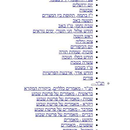
יום ירושלים
שבועות
י"ז בתמוז, תקופת בין המצרים
תשעה באב
שבת נחמו, ט"ו באב
חודש אלול, חגי תשרי, ימים נוראים
ראש השנה
צום גדליה
יום הכיפורים
סוכות, שמחת תורה
חודש כסלו, חנוכה
עשרה בטבת
ט"ו בשבט
חודש אדר, ארבעת הפרשיות
פורים
תנ"ך
תנ"ך - מאמרים כלליים, ביקורת המקרא
בראשית - מאמרים על פרשת שבוע
שמות - מאמרים על פרשת שבוע
ויקרא - מאמרים על פרשת שבוע
במדבר - מאמרים על פרשת שבוע
דברים - מאמרים על פרשת שבוע
יהושע - מאמרים
שופטים - מאמרים