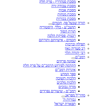
מסכת סנהדרין - פרק חלק
מסכת עבודה זרה
מסכת אבות
מסכת מנחות
מסכת בכורות
תורה שבעל פה, חכמים
תושב"ע - כללי, היסטוריה
תורת הסוד
רבנות, פסיקת הלכה
חכמים - אישיותם ותורתם
תפילה וברכות
רב סעדיה גאון
רבי יהודה הלוי
רמב"ם
שמונה פרקים
הקדמה לפירוש הרמב"ם על פרק חלק
איגרות רמב"ם
ספר המדע
הלכות תשובה
הלכות מלכים
מורה נבוכים
רמב"ם - שיעורים נפרדים
מהר"ל מפראג
גבורות ה'
תפארת ישראל