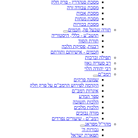
מסכת סנהדרין - פרק חלק
מסכת עבודה זרה
מסכת אבות
מסכת מנחות
מסכת בכורות
תורה שבעל פה, חכמים
תושב"ע - כללי, היסטוריה
תורת הסוד
רבנות, פסיקת הלכה
חכמים - אישיותם ותורתם
תפילה וברכות
רב סעדיה גאון
רבי יהודה הלוי
רמב"ם
שמונה פרקים
הקדמה לפירוש הרמב"ם על פרק חלק
איגרות רמב"ם
ספר המדע
הלכות תשובה
הלכות מלכים
מורה נבוכים
רמב"ם - שיעורים נפרדים
מהר"ל מפראג
גבורות ה'
תפארת ישראל