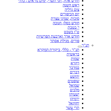
חודש אלול, חגי תשרי, ימים נוראים - כללי
ראש השנה
צום גדליה
יום הכיפורים
סוכות, שמיני עצרת
חודש כסלו, חנוכה
י' בטבת
ט"ו בשבט
חודש אדר וארבעת הפרשיות
פורים, מגילת אסתר
תנ"ך
תנ"ך - כללי, ביקורת המקרא
בראשית
שמות
ויקרא
במדבר
דברים
יהושע
שופטים
שמואל
מלכים
ישעיהו
ירמיהו
יחזקאל
תרי עשר