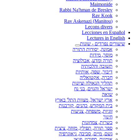
Maimonide
Rabbi Na'hman de Breslev
Rav Kook
(Rav Askenazi (Manitou
Leçons divers
Lecciones en Español
Lectures in English
שיעורים נפרדים - שונות
אמונה, יסודות התורה
מוסר, מידות
תורה ומדע, אבולוציה
תשובה והלכותיה
דיבור, שפה, אותיות
חברה, אקטואליה
תהליך הגאולה וציונות
ישראל והגוים, בני נח
שואה
ארץ ישראל, מצוות התל' בארץ
בית המקדש, כהנים, קורבנות
זוגיות, משפחה, צניעות
חינוך
כשרות, צמחונות
ספר תורה, תפילין, מזוזה, ציצית
גשם, מיים, סביבה, גיאוגרפיה
אומנות, ספורט, פנאי