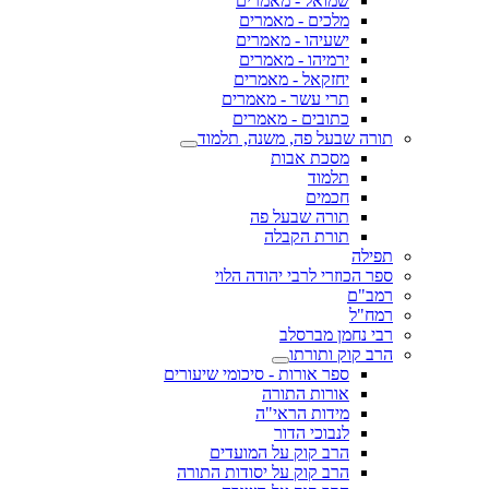
שמואל - מאמרים
מלכים - מאמרים
ישעיהו - מאמרים
ירמיהו - מאמרים
יחזקאל - מאמרים
תרי עשר - מאמרים
כתובים - מאמרים
תורה שבעל פה, משנה, תלמוד
מסכת אבות
תלמוד
חכמים
תורה שבעל פה
תורת הקבלה
תפילה
ספר הכוזרי לרבי יהודה הלוי
רמב"ם
רמח"ל
רבי נחמן מברסלב
הרב קוק ותורתו
ספר אורות - סיכומי שיעורים
אורות התורה
מידות הראי"ה
לנבוכי הדור
הרב קוק על המועדים
הרב קוק על יסודות התורה