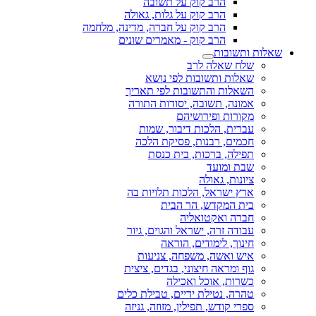
הרב קוק על תשובה
הרב קוק על גלות, גאולה
הרב קוק על חברה, מדינה, מלחמה
הרב קוק - מאמרים שונים
שאלות ותשובות
שלח שאלה לרב
שאלות ותשובות לפי נושא
השאלות והתשובות לפי תאריך
אמונה, תשובה, יסודות התורה
מקורות ופירושיהם
עברית, הלכות דיבור, שמות
חכמים, רבנות, פסיקת הלכה
תפילה, ברכות, בית כנסת
שבת ומועד
ציונות, גאולה
ארץ ישראל, הלכות תלויות בה
בית המקדש, הר הבית
חברה ואקטואליה
עבודה זרה, ישראל והגוים, גיור
חינוך, לימודים, הוראה
איש ואשה, משפחה, צניעות
גוף ומראה חיצוני, בגדים, ציצית
כשרות, אוכל ואכילה
טהרה, נטילת ידיים, טבילת כלים
ספרי קודש, תפילין, מזוזה, גניזה