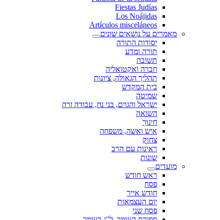
Fiestas Judías
Los Noájidas
Artículos misceláneos
מאמרים על נושאים שונים
יסודות התורה
תורה ומדע
תשובה
חברה ואקטואליה
תהליך הגאולה, ציונות
בית המקדש
שמיטה
ישראל והגוים, בני נח, עבודה זרה
השואה
חינוך
איש ואשה, משפחה
צחוק
ראינות עם הרב
שונות
מועדים
ראש חודש
פסח
חודש אייר
יום העצמאות
פסח שני
ספירת העומר, ל"ג בעומר