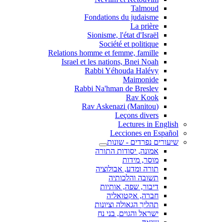
Talmoud
Fondations du judaisme
La prière
Sionisme, l'état d'Israël
Société et politique
Relations homme et femme, famille
Israel et les nations, Bnei Noah
Rabbi Yéhouda Halévy
Maimonide
Rabbi Na'hman de Breslev
Rav Kook
(Rav Askenazi (Manitou
Leçons divers
Lectures in English
Lecciones en Español
שיעורים נפרדים - שונות
אמונה, יסודות התורה
מוסר, מידות
תורה ומדע, אבולוציה
תשובה והלכותיה
דיבור, שפה, אותיות
חברה, אקטואליה
תהליך הגאולה וציונות
ישראל והגוים, בני נח