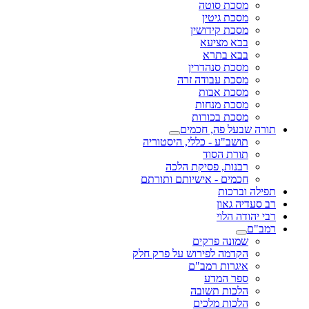
מסכת סוטה
מסכת גיטין
מסכת קידושין
בבא מציעא
בבא בתרא
מסכת סנהדרין
מסכת עבודה זרה
מסכת אבות
מסכת מנחות
מסכת בכורות
תורה שבעל פה, חכמים
תושב"ע - כללי, היסטוריה
תורת הסוד
רבנות, פסיקת הלכה
חכמים - אישיותם ותורתם
תפילה וברכות
רב סעדיה גאון
רבי יהודה הלוי
רמב"ם
שמונה פרקים
הקדמה לפירוש על פרק חלק
איגרות רמב"ם
ספר המדע
הלכות תשובה
הלכות מלכים