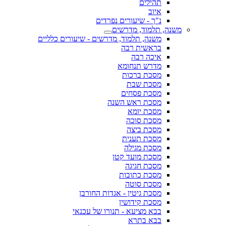
תהילים
איוב
נ"ך - שיעורים נפרדים
משנה, תלמוד, מדרשים
משנה, תלמוד, מדרשים - שיעורים כלליים
בראשית רבה
איכה רבה
מדרש תנחומא
מסכת ברכות
מסכת שבת
מסכת פסחים
מסכת ראש השנה
מסכת יומא
מסכת סוכה
מסכת ביצה
מסכת תענית
מסכת מגילה
מסכת מועד קטן
מסכת חגיגה
מסכת כתובות
מסכת סוטה
מסכת גיטין - אגדות החורבן
מסכת קידושין
בבא מציעא - תנורו של עכנאי
בבא בתרא