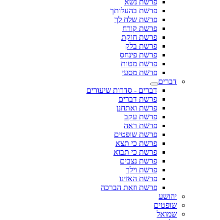
פרשת נשא
פרשת בהעלותך
פרשת שלח לך
פרשת קורח
פרשת חוקת
פרשת בלק
פרשת פינחס
פרשת מטות
פרשת מסעי
דברים
דברים - סדרות שיעורים
פרשת דברים
פרשת ואתחנן
פרשת עקב
פרשת ראה
פרשת שופטים
פרשת כי תצא
פרשת כי תבוא
פרשת נצבים
פרשת וילך
פרשת האזינו
פרשת וזאת הברכה
יהושע
שופטים
שמואל