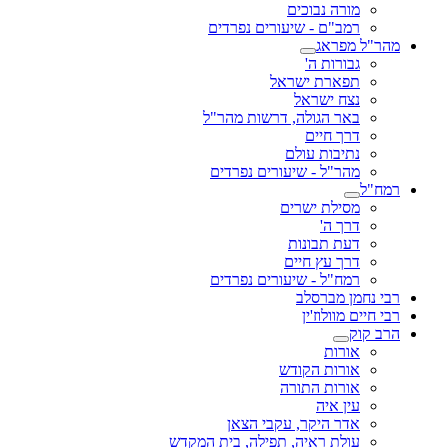
מורה נבוכים
רמב"ם - שיעורים נפרדים
מהר"ל מפראג
גבורות ה'
תפארת ישראל
נצח ישראל
באר הגולה, דרשות מהר"ל
דרך חיים
נתיבות עולם
מהר"ל - שיעורים נפרדים
רמח"ל
מסילת ישרים
דרך ה'
דעת תבונות
דרך עץ חיים
רמח"ל - שיעורים נפרדים
רבי נחמן מברסלב
רבי חיים מוולוז'ין
הרב קוק
אורות
אורות הקודש
אורות התורה
עין איה
אדר היקר, עקבי הצאן
עולת ראיה, תפילה, בית המקדש