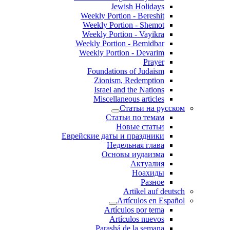
Jewish Holidays
Weekly Portion - Bereshit
Weekly Portion - Shemot
Weekly Portion - Vayikra
Weekly Portion - Bemidbar
Weekly Portion - Devarim
Prayer
Foundations of Judaism
Zionism, Redemption
Israel and the Nations
Miscellaneous articles
Статьи на русском
Статьи по темам
Новые статьи
Еврейские даты и праздники
Недельная глава
Основы иудаизма
Актуалия
Ноахиды
Разное
Artikel auf deutsch
Artículos en Español
Artículos por tema
Artículos nuevos
Parashá de la semana