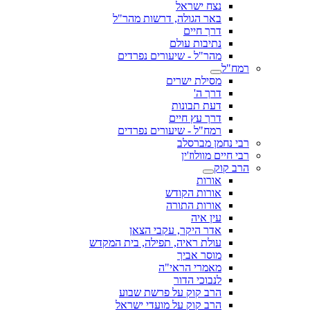
נצח ישראל
באר הגולה, דרשות מהר"ל
דרך חיים
נתיבות עולם
מהר"ל - שיעורים נפרדים
רמח"ל
מסילת ישרים
דרך ה'
דעת תבונות
דרך עץ חיים
רמח"ל - שיעורים נפרדים
רבי נחמן מברסלב
רבי חיים מוולוז'ין
הרב קוק
אורות
אורות הקודש
אורות התורה
עין איה
אדר היקר, עקבי הצאן
עולת ראיה, תפילה, בית המקדש
מוסר אביך
מאמרי הראי"ה
לנבוכי הדור
הרב קוק על פרשת שבוע
הרב קוק על מועדי ישראל