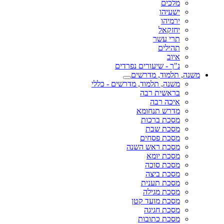
מלכים
ישעיהו
ירמיהו
יחזקאל
תרי עשר
תהילים
איוב
נ"ך - שיעורים נפרדים
משנה, תלמוד, מדרשים
משנה, תלמוד, מדרשים - כללי
בראשית רבה
איכה רבה
מדרש תנחומא
מסכת ברכות
מסכת שבת
מסכת פסחים
מסכת ראש השנה
מסכת יומא
מסכת סוכה
מסכת ביצה
מסכת תענית
מסכת מגילה
מסכת מועד קטן
מסכת חגיגה
מסכת כתובות