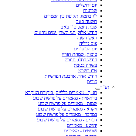
יום ירושלים
שבועות
י"ז בתמוז, תקופת בין המצרים
תשעה באב
שבת נחמו, ט"ו באב
חודש אלול, חגי תשרי, ימים נוראים
ראש השנה
צום גדליה
יום הכיפורים
סוכות, שמחת תורה
חודש כסלו, חנוכה
עשרה בטבת
ט"ו בשבט
חודש אדר, ארבעת הפרשיות
פורים
תנ"ך
תנ"ך - מאמרים כלליים, ביקורת המקרא
בראשית - מאמרים על פרשת שבוע
שמות - מאמרים על פרשת שבוע
ויקרא - מאמרים על פרשת שבוע
במדבר - מאמרים על פרשת שבוע
דברים - מאמרים על פרשת שבוע
יהושע - מאמרים
שופטים - מאמרים