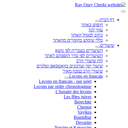
דף הבית
חיפוש באתר
עזור לנו!
כתוב למנהל האתר
כללי שימוש בחומרים מהאתר
שיעורים
השיעורים בעברית לפי נושא
השיעורים לפי סדר הוספתם לאתר
לוח שיעורי הרב
שיעור יומי ועדכונים בוואטסאפ וטלגרם
שיעורי הרב במכון מאיר
Leçons en français
Leçons en français - par sujet
Leçons par ordre chronologique
L'horaire des leçons
Les fêtes juives
Berechite
Chemot
Vayikra
Bamidbar
Devarim
Neviim et Ketouvim