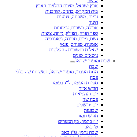
שואה
ארץ ישראל, מצוות התלויות בארץ
בית המקדש, כהנים, קורבנות
זוגיות, משפחה, צניעות
חינוך
אכילה, כשרות, צמחונות
ספר תורה, תפילין, מזוזה, ציצית
גשם, מיים, סביבה, גיאוגרפיה
אומנות, ספורט, פנאי
שאלות ותשובות - הקלטות
נושאים שונים
שבת ומועדי ישראל
שבת
הלוח העברי, מועדי ישראל, ראש חודש - כללי
פסח
ספירת העומר, ל"ג בעומר
חודש אייר
יום העצמאות
פסח שני
יום ירושלים
שבועות
חודש תמוז
י"ז בתמוז, בין המצרים
ט' באב
שבת נחמו, ט"ו באב