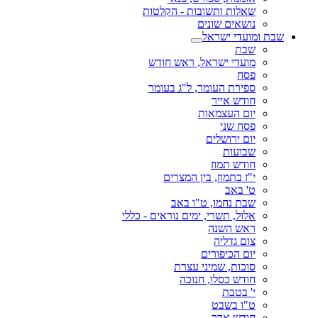
שאלות ותשובות - הקלטות
נושאים שונים
שבת ומועדי ישראל
שבת
מועדי ישראל, ראש חודש
פסח
ספירת העומר, ל"ג בעומר
חודש אייר
יום העצמאות
פסח שני
יום ירושלים
שבועות
חודש תמוז
י"ז בתמוז, בין המצרים
ט' באב
שבת נחמו, ט"ו באב
אלול, תשרי, ימים נוראים - כללי
ראש השנה
צום גדליה
יום הכיפורים
סוכות, שמיני עצרת
חודש כסלו, חנוכה
י' בטבת
ט"ו בשבט
חודש אדר