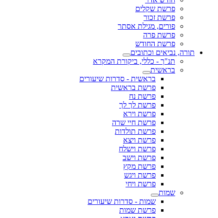
פרשת שקלים
פרשת זכור
פורים, מגילת אסתר
פרשת פרה
פרשת החודש
תורה, נביאים וכתובים
תנ"ך - כללי, ביקורת המקרא
בראשית
בראשית - סדרות שיעורים
פרשת בראשית
פרשת נח
פרשת לך לך
פרשת וירא
פרשת חיי שרה
פרשת תולדות
פרשת ויצא
פרשת וישלח
פרשת וישב
פרשת מקץ
פרשת ויגש
פרשת ויחי
שמות
שמות - סדרות שיעורים
פרשת שמות