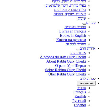
דיני ממונות ונזקין, צדקה
בעלי כוחות, ריפוי אלטרנטיבי
הלוח העברי, תאריכים
אומנות, מוזיקה, ספרות
שונות
ספרים
ספרים בעברית
Livres en français
Books in English
Книги на русском
ספרים לבני נח
אודות הרב
אודות הרב
À propos du Rav Oury Cherki
About Rabbi Oury Cherki
О раве Ури Шерки
Sobre Rabino Oury Cherki
Über Rabbi Oury Cherki
לכתוב לרב
Languages
עברית
Français
English
Русский
Español