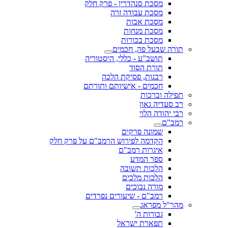
מסכת סנהדרין - פרק חלק
מסכת עבודה זרה
מסכת אבות
מסכת מנחות
מסכת בכורות
תורה שבעל פה, חכמים
תושב"ע - כללי, היסטוריה
תורת הסוד
רבנות, פסיקת הלכה
חכמים - אישיותם ותורתם
תפילה וברכות
רב סעדיה גאון
רבי יהודה הלוי
רמב"ם
שמונה פרקים
הקדמה לפירוש הרמב"ם על פרק חלק
איגרות רמב"ם
ספר המדע
הלכות תשובה
הלכות מלכים
מורה נבוכים
רמב"ם - שיעורים נפרדים
מהר"ל מפראג
גבורות ה'
תפארת ישראל