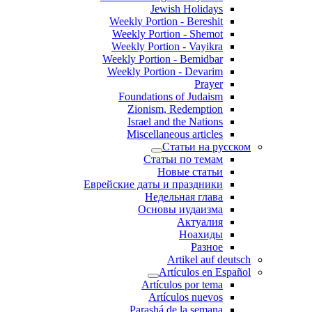
Jewish Holidays
Weekly Portion - Bereshit
Weekly Portion - Shemot
Weekly Portion - Vayikra
Weekly Portion - Bemidbar
Weekly Portion - Devarim
Prayer
Foundations of Judaism
Zionism, Redemption
Israel and the Nations
Miscellaneous articles
Статьи на русском
Статьи по темам
Новые статьи
Еврейские даты и праздники
Недельная глава
Основы иудаизма
Актуалия
Ноахиды
Разное
Artikel auf deutsch
Artículos en Español
Artículos por tema
Artículos nuevos
Parashá de la semana