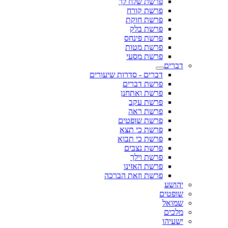
פרשת שלח לך
פרשת קורח
פרשת חוקת
פרשת בלק
פרשת פינחס
פרשת מטות
פרשת מסעי
דברים
דברים - סדרות שיעורים
פרשת דברים
פרשת ואתחנן
פרשת עקב
פרשת ראה
פרשת שופטים
פרשת כי תצא
פרשת כי תבוא
פרשת נצבים
פרשת וילך
פרשת האזינו
פרשת וזאת הברכה
יהושע
שופטים
שמואל
מלכים
ישעיהו