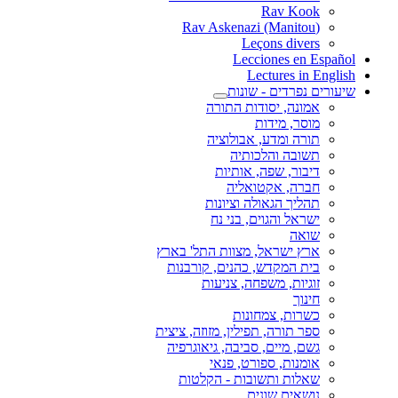
Rav Kook
(Rav Askenazi (Manitou
Leçons divers
Lecciones en Español
Lectures in English
שיעורים נפרדים - שונות
אמונה, יסודות התורה
מוסר, מידות
תורה ומדע, אבולוציה
תשובה והלכותיה
דיבור, שפה, אותיות
חברה, אקטואליה
תהליך הגאולה וציונות
ישראל והגוים, בני נח
שואה
ארץ ישראל, מצוות התל' בארץ
בית המקדש, כהנים, קורבנות
זוגיות, משפחה, צניעות
חינוך
כשרות, צמחונות
ספר תורה, תפילין, מזוזה, ציצית
גשם, מיים, סביבה, גיאוגרפיה
אומנות, ספורט, פנאי
שאלות ותשובות - הקלטות
נושאים שונים