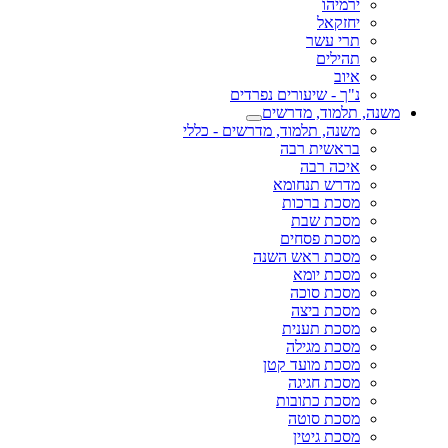
ירמיהו
יחזקאל
תרי עשר
תהילים
איוב
נ"ך - שיעורים נפרדים
משנה, תלמוד, מדרשים
משנה, תלמוד, מדרשים - כללי
בראשית רבה
איכה רבה
מדרש תנחומא
מסכת ברכות
מסכת שבת
מסכת פסחים
מסכת ראש השנה
מסכת יומא
מסכת סוכה
מסכת ביצה
מסכת תענית
מסכת מגילה
מסכת מועד קטן
מסכת חגיגה
מסכת כתובות
מסכת סוטה
מסכת גיטין