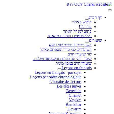
דף הבית
חיפוש באתר
עזור לנו!
כתוב למנהל האתר
כללי שימוש בחומרים מהאתר
שיעורים
השיעורים בעברית לפי נושא
השיעורים לפי סדר הוספתם לאתר
לוח שיעורי הרב
שיעור יומי ועדכונים בוואטסאפ וטלגרם
שיעורי הרב במכון מאיר
Leçons en français
Leçons en français - par sujet
Leçons par ordre chronologique
L'horaire des leçons
Les fêtes juives
Berechite
Chemot
Vayikra
Bamidbar
Devarim
Neviim et Ketouvim