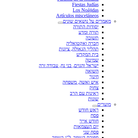
Fiestas Judías
Los Noájidas
Artículos misceláneos
מאמרים על נושאים שונים
יסודות התורה
תורה ומדע
תשובה
חברה ואקטואליה
תהליך הגאולה, ציונות
בית המקדש
שמיטה
ישראל והגוים, בני נח, עבודה זרה
השואה
חינוך
איש ואשה, משפחה
צחוק
ראינות עם הרב
שונות
מועדים
ראש חודש
פסח
חודש אייר
יום העצמאות
פסח שני
ספירת העומר, ל"ג בעומר