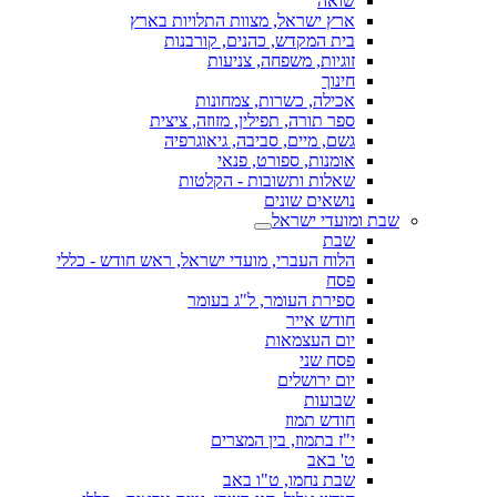
שואה
ארץ ישראל, מצוות התלויות בארץ
בית המקדש, כהנים, קורבנות
זוגיות, משפחה, צניעות
חינוך
אכילה, כשרות, צמחונות
ספר תורה, תפילין, מזוזה, ציצית
גשם, מיים, סביבה, גיאוגרפיה
אומנות, ספורט, פנאי
שאלות ותשובות - הקלטות
נושאים שונים
שבת ומועדי ישראל
שבת
הלוח העברי, מועדי ישראל, ראש חודש - כללי
פסח
ספירת העומר, ל"ג בעומר
חודש אייר
יום העצמאות
פסח שני
יום ירושלים
שבועות
חודש תמוז
י"ז בתמוז, בין המצרים
ט' באב
שבת נחמו, ט"ו באב