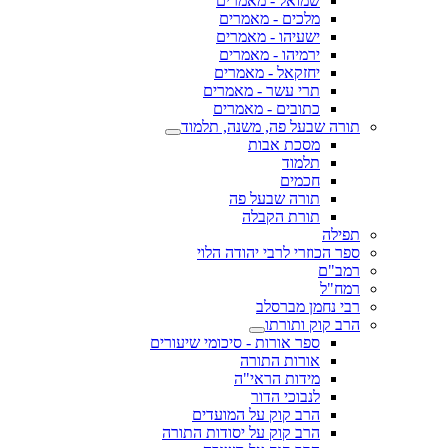
שמואל - מאמרים
מלכים - מאמרים
ישעיהו - מאמרים
ירמיהו - מאמרים
יחזקאל - מאמרים
תרי עשר - מאמרים
כתובים - מאמרים
תורה שבעל פה, משנה, תלמוד
מסכת אבות
תלמוד
חכמים
תורה שבעל פה
תורת הקבלה
תפילה
ספר הכוזרי לרבי יהודה הלוי
רמב"ם
רמח"ל
רבי נחמן מברסלב
הרב קוק ותורתו
ספר אורות - סיכומי שיעורים
אורות התורה
מידות הראי"ה
לנבוכי הדור
הרב קוק על המועדים
הרב קוק על יסודות התורה