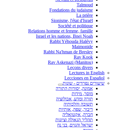
Talmoud
Fondations du judaisme
La prière
Sionisme, l'état d'Israël
Société et politique
Relations homme et femme, famille
Israel et les nations, Bnei Noah
Rabbi Yéhouda Halévy
Maimonide
Rabbi Na'hman de Breslev
Rav Kook
(Rav Askenazi (Manitou
Leçons divers
Lectures in English
Lecciones en Español
שיעורים נפרדים - שונות
אמונה, יסודות התורה
מוסר, מידות
תורה ומדע, אבולוציה
תשובה והלכותיה
דיבור, שפה, אותיות
חברה, אקטואליה
תהליך הגאולה וציונות
ישראל והגוים, בני נח