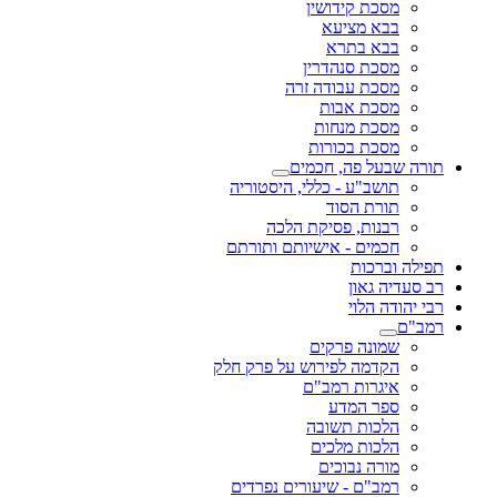
מסכת קידושין
בבא מציעא
בבא בתרא
מסכת סנהדרין
מסכת עבודה זרה
מסכת אבות
מסכת מנחות
מסכת בכורות
תורה שבעל פה, חכמים
תושב"ע - כללי, היסטוריה
תורת הסוד
רבנות, פסיקת הלכה
חכמים - אישיותם ותורתם
תפילה וברכות
רב סעדיה גאון
רבי יהודה הלוי
רמב"ם
שמונה פרקים
הקדמה לפירוש על פרק חלק
איגרות רמב"ם
ספר המדע
הלכות תשובה
הלכות מלכים
מורה נבוכים
רמב"ם - שיעורים נפרדים