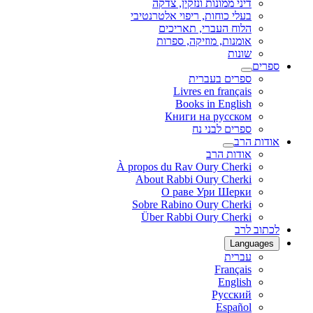
דיני ממונות ונזקין, צדקה
בעלי כוחות, ריפוי אלטרנטיבי
הלוח העברי, תאריכים
אומנות, מוזיקה, ספרות
שונות
ספרים
ספרים בעברית
Livres en français
Books in English
Книги на русском
ספרים לבני נח
אודות הרב
אודות הרב
À propos du Rav Oury Cherki
About Rabbi Oury Cherki
О раве Ури Шерки
Sobre Rabino Oury Cherki
Über Rabbi Oury Cherki
לכתוב לרב
Languages
עברית
Français
English
Русский
Español