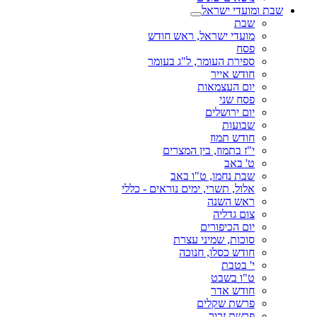
שבת ומועדי ישראל
שבת
מועדי ישראל, ראש חודש
פסח
ספירת העומר, ל"ג בעומר
חודש אייר
יום העצמאות
פסח שני
יום ירושלים
שבועות
חודש תמוז
י"ז בתמוז, בין המצרים
ט' באב
שבת נחמו, ט"ו באב
אלול, תשרי, ימים נוראים - כללי
ראש השנה
צום גדליה
יום הכיפורים
סוכות, שמיני עצרת
חודש כסלו, חנוכה
י' בטבת
ט"ו בשבט
חודש אדר
פרשת שקלים
פרשת זכור