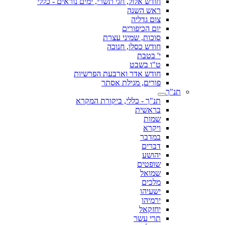
חודש אלול, חגי תשרי, ימים נוראים - כללי
ראש השנה
צום גדליה
יום הכיפורים
סוכות, שמיני עצרת
חודש כסלו, חנוכה
י' בטבת
ט"ו בשבט
חודש אדר וארבעת הפרשיות
פורים, מגילת אסתר
תנ"ך
תנ"ך - כללי, ביקורת המקרא
בראשית
שמות
ויקרא
במדבר
דברים
יהושע
שופטים
שמואל
מלכים
ישעיהו
ירמיהו
יחזקאל
תרי עשר