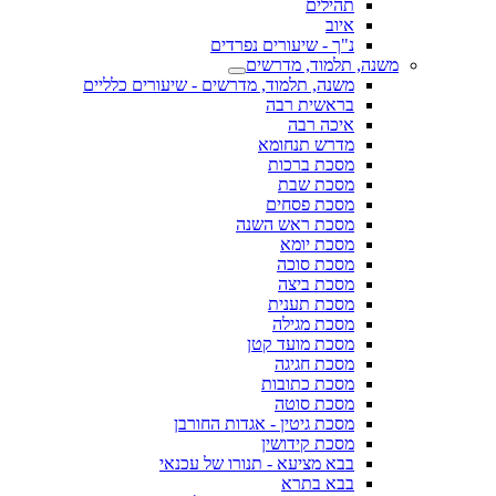
תהילים
איוב
נ"ך - שיעורים נפרדים
משנה, תלמוד, מדרשים
משנה, תלמוד, מדרשים - שיעורים כלליים
בראשית רבה
איכה רבה
מדרש תנחומא
מסכת ברכות
מסכת שבת
מסכת פסחים
מסכת ראש השנה
מסכת יומא
מסכת סוכה
מסכת ביצה
מסכת תענית
מסכת מגילה
מסכת מועד קטן
מסכת חגיגה
מסכת כתובות
מסכת סוטה
מסכת גיטין - אגדות החורבן
מסכת קידושין
בבא מציעא - תנורו של עכנאי
בבא בתרא