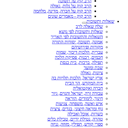
הרב קוק על תשובה
הרב קוק על גלות, גאולה
הרב קוק על חברה, מדינה, מלחמה
הרב קוק - מאמרים שונים
שאלות ותשובות
שלח שאלה לרב
שאלות ותשובות לפי נושא
השאלות והתשובות לפי תאריך
אמונה, תשובה, יסודות התורה
מקורות ופירושיהם
עברית, הלכות דיבור, שמות
חכמים, רבנות, פסיקת הלכה
תפילה, ברכות, בית כנסת
שבת ומועד
ציונות, גאולה
ארץ ישראל, הלכות תלויות בה
בית המקדש, הר הבית
חברה ואקטואליה
עבודה זרה, ישראל והגוים, גיור
חינוך, לימודים, הוראה
איש ואשה, משפחה, צניעות
גוף ומראה חיצוני, בגדים, ציצית
כשרות, אוכל ואכילה
טהרה, נטילת ידיים, טבילת כלים
ספרי קודש, תפילין, מזוזה, גניזה