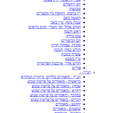
יום ירושלים
שבועות
י"ז בתמוז, תקופת בין המצרים
תשעה באב
שבת נחמו, ט"ו באב
חודש אלול, חגי תשרי, ימים נוראים
ראש השנה
צום גדליה
יום הכיפורים
סוכות, שמחת תורה
חודש כסלו, חנוכה
עשרה בטבת
ט"ו בשבט
חודש אדר, ארבעת הפרשיות
פורים
תנ"ך
תנ"ך - מאמרים כלליים, ביקורת המקרא
בראשית - מאמרים על פרשת שבוע
שמות - מאמרים על פרשת שבוע
ויקרא - מאמרים על פרשת שבוע
במדבר - מאמרים על פרשת שבוע
דברים - מאמרים על פרשת שבוע
יהושע - מאמרים
שופטים - מאמרים