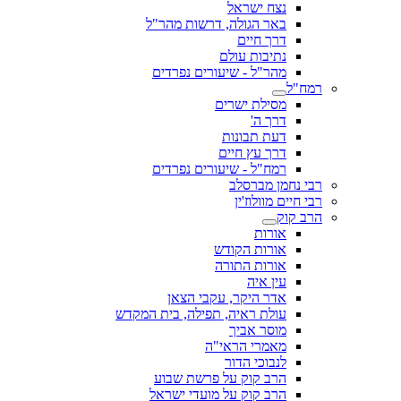
נצח ישראל
באר הגולה, דרשות מהר"ל
דרך חיים
נתיבות עולם
מהר"ל - שיעורים נפרדים
רמח"ל
מסילת ישרים
דרך ה'
דעת תבונות
דרך עץ חיים
רמח"ל - שיעורים נפרדים
רבי נחמן מברסלב
רבי חיים מוולוז'ין
הרב קוק
אורות
אורות הקודש
אורות התורה
עין איה
אדר היקר, עקבי הצאן
עולת ראיה, תפילה, בית המקדש
מוסר אביך
מאמרי הראי"ה
לנבוכי הדור
הרב קוק על פרשת שבוע
הרב קוק על מועדי ישראל