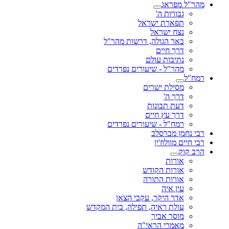
מהר"ל מפראג
גבורות ה'
תפארת ישראל
נצח ישראל
באר הגולה, דרשות מהר"ל
דרך חיים
נתיבות עולם
מהר"ל - שיעורים נפרדים
רמח"ל
מסילת ישרים
דרך ה'
דעת תבונות
דרך עץ חיים
רמח"ל - שיעורים נפרדים
רבי נחמן מברסלב
רבי חיים מוולוז'ין
הרב קוק
אורות
אורות הקודש
אורות התורה
עין איה
אדר היקר, עקבי הצאן
עולת ראיה, תפילה, בית המקדש
מוסר אביך
מאמרי הראי"ה