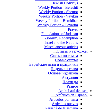
Jewish Holidays
Weekly Portion - Bereshit
Weekly Portion - Shemot
Weekly Portion - Vayikra
Weekly Portion - Bemidbar
Weekly Portion - Devarim
Prayer
Foundations of Judaism
Zionism, Redemption
Israel and the Nations
Miscellaneous articles
Статьи на русском
Статьи по темам
Новые статьи
Еврейские даты и праздники
Недельная глава
Основы иудаизма
Актуалия
Ноахиды
Разное
Artikel auf deutsch
Artículos en Español
Artículos por tema
Artículos nuevos
Parashá de la semana