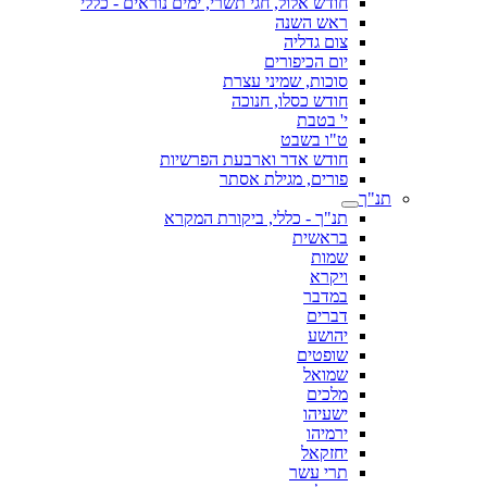
חודש אלול, חגי תשרי, ימים נוראים - כללי
ראש השנה
צום גדליה
יום הכיפורים
סוכות, שמיני עצרת
חודש כסלו, חנוכה
י' בטבת
ט"ו בשבט
חודש אדר וארבעת הפרשיות
פורים, מגילת אסתר
תנ"ך
תנ"ך - כללי, ביקורת המקרא
בראשית
שמות
ויקרא
במדבר
דברים
יהושע
שופטים
שמואל
מלכים
ישעיהו
ירמיהו
יחזקאל
תרי עשר