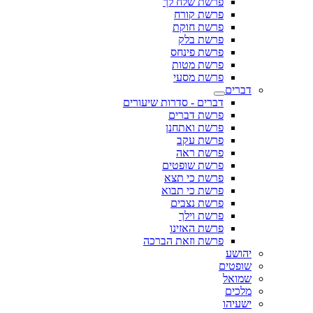
פרשת שלח לך
פרשת קורח
פרשת חוקת
פרשת בלק
פרשת פינחס
פרשת מטות
פרשת מסעי
דברים
דברים - סדרות שיעורים
פרשת דברים
פרשת ואתחנן
פרשת עקב
פרשת ראה
פרשת שופטים
פרשת כי תצא
פרשת כי תבוא
פרשת נצבים
פרשת וילך
פרשת האזינו
פרשת וזאת הברכה
יהושע
שופטים
שמואל
מלכים
ישעיהו