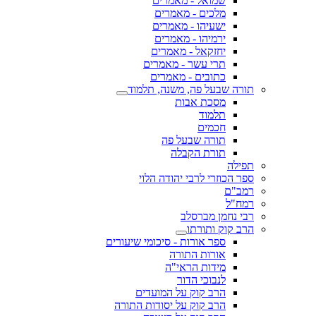
שמואל - מאמרים
מלכים - מאמרים
ישעיהו - מאמרים
ירמיהו - מאמרים
יחזקאל - מאמרים
תרי עשר - מאמרים
כתובים - מאמרים
תורה שבעל פה, משנה, תלמוד
מסכת אבות
תלמוד
חכמים
תורה שבעל פה
תורת הקבלה
תפילה
ספר הכוזרי לרבי יהודה הלוי
רמב"ם
רמח"ל
רבי נחמן מברסלב
הרב קוק ותורתו
ספר אורות - סיכומי שיעורים
אורות התורה
מידות הראי"ה
לנבוכי הדור
הרב קוק על המועדים
הרב קוק על יסודות התורה