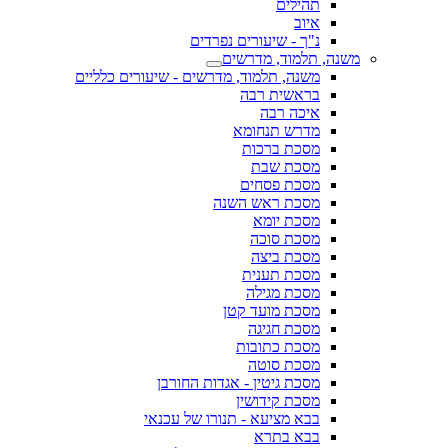
תהילים
איוב
נ"ך - שיעורים נפרדים
משנה, תלמוד, מדרשים
משנה, תלמוד, מדרשים - שיעורים כלליים
בראשית רבה
איכה רבה
מדרש תנחומא
מסכת ברכות
מסכת שבת
מסכת פסחים
מסכת ראש השנה
מסכת יומא
מסכת סוכה
מסכת ביצה
מסכת תענית
מסכת מגילה
מסכת מועד קטן
מסכת חגיגה
מסכת כתובות
מסכת סוטה
מסכת גיטין - אגדות החורבן
מסכת קידושין
בבא מציעא - תנורו של עכנאי
בבא בתרא