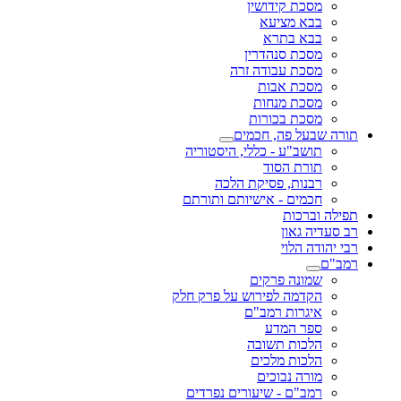
מסכת קידושין
בבא מציעא
בבא בתרא
מסכת סנהדרין
מסכת עבודה זרה
מסכת אבות
מסכת מנחות
מסכת בכורות
תורה שבעל פה, חכמים
תושב"ע - כללי, היסטוריה
תורת הסוד
רבנות, פסיקת הלכה
חכמים - אישיותם ותורתם
תפילה וברכות
רב סעדיה גאון
רבי יהודה הלוי
רמב"ם
שמונה פרקים
הקדמה לפירוש על פרק חלק
איגרות רמב"ם
ספר המדע
הלכות תשובה
הלכות מלכים
מורה נבוכים
רמב"ם - שיעורים נפרדים