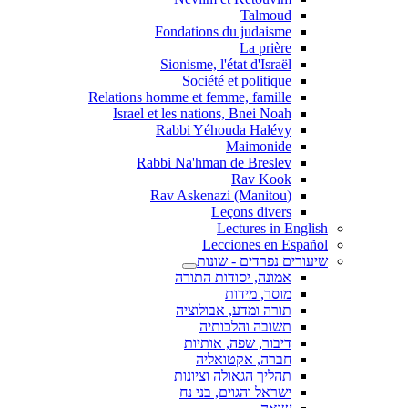
Talmoud
Fondations du judaisme
La prière
Sionisme, l'état d'Israël
Société et politique
Relations homme et femme, famille
Israel et les nations, Bnei Noah
Rabbi Yéhouda Halévy
Maimonide
Rabbi Na'hman de Breslev
Rav Kook
(Rav Askenazi (Manitou
Leçons divers
Lectures in English
Lecciones en Español
שיעורים נפרדים - שונות
אמונה, יסודות התורה
מוסר, מידות
תורה ומדע, אבולוציה
תשובה והלכותיה
דיבור, שפה, אותיות
חברה, אקטואליה
תהליך הגאולה וציונות
ישראל והגוים, בני נח