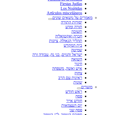
Fiestas Judías
Los Noájidas
Artículos misceláneos
מאמרים על נושאים שונים
יסודות התורה
תורה ומדע
תשובה
חברה ואקטואליה
תהליך הגאולה, ציונות
בית המקדש
שמיטה
ישראל והגוים, בני נח, עבודה זרה
השואה
חינוך
איש ואשה, משפחה
צחוק
ראינות עם הרב
שונות
מועדים
ראש חודש
פסח
חודש אייר
יום העצמאות
פסח שני
ספירת העומר, ל"ג בעומר