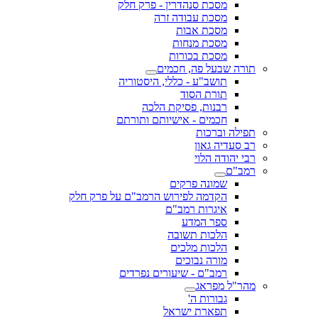
מסכת סנהדרין - פרק חלק
מסכת עבודה זרה
מסכת אבות
מסכת מנחות
מסכת בכורות
תורה שבעל פה, חכמים
תושב"ע - כללי, היסטוריה
תורת הסוד
רבנות, פסיקת הלכה
חכמים - אישיותם ותורתם
תפילה וברכות
רב סעדיה גאון
רבי יהודה הלוי
רמב"ם
שמונה פרקים
הקדמה לפירוש הרמב"ם על פרק חלק
איגרות רמב"ם
ספר המדע
הלכות תשובה
הלכות מלכים
מורה נבוכים
רמב"ם - שיעורים נפרדים
מהר"ל מפראג
גבורות ה'
תפארת ישראל