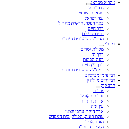
מהר"ל מפראג
גבורות ה'
תפארת ישראל
נצח ישראל
באר הגולה, דרשות מהר"ל
דרך חיים
נתיבות עולם
מהר"ל - שיעורים נפרדים
רמח"ל
מסילת ישרים
דרך ה'
דעת תבונות
דרך עץ חיים
רמח"ל - שיעורים נפרדים
רבי נחמן מברסלב
רבי חיים מוולוז'ין
הרב קוק
אורות
אורות הקודש
אורות התורה
עין איה
אדר היקר, עקבי הצאן
עולת ראיה, תפילה, בית המקדש
מוסר אביך
מאמרי הראי"ה