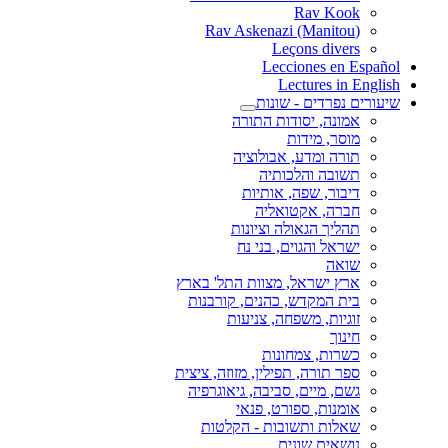
Rav Kook
(Rav Askenazi (Manitou
Leçons divers
Lecciones en Español
Lectures in English
שיעורים נפרדים - שונות
אמונה, יסודות התורה
מוסר, מידות
תורה ומדע, אבולוציה
תשובה והלכותיה
דיבור, שפה, אותיות
חברה, אקטואליה
תהליך הגאולה וציונות
ישראל והגוים, בני נח
שואה
ארץ ישראל, מצוות התל' בארץ
בית המקדש, כהנים, קורבנות
זוגיות, משפחה, צניעות
חינוך
כשרות, צמחונות
ספר תורה, תפילין, מזוזה, ציצית
גשם, מיים, סביבה, גיאוגרפיה
אומנות, ספורט, פנאי
שאלות ותשובות - הקלטות
נושאים שונים