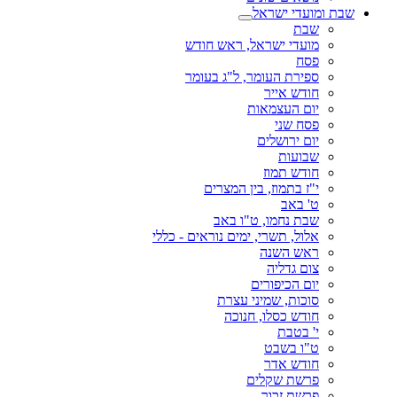
שבת ומועדי ישראל
שבת
מועדי ישראל, ראש חודש
פסח
ספירת העומר, ל"ג בעומר
חודש אייר
יום העצמאות
פסח שני
יום ירושלים
שבועות
חודש תמוז
י"ז בתמוז, בין המצרים
ט' באב
שבת נחמו, ט"ו באב
אלול, תשרי, ימים נוראים - כללי
ראש השנה
צום גדליה
יום הכיפורים
סוכות, שמיני עצרת
חודש כסלו, חנוכה
י' בטבת
ט"ו בשבט
חודש אדר
פרשת שקלים
פרשת זכור