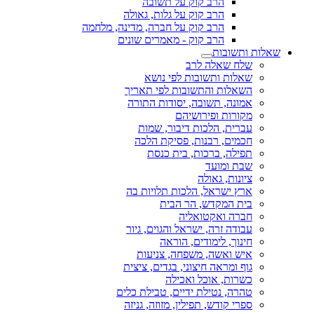
הרב קוק על תשובה
הרב קוק על גלות, גאולה
הרב קוק על חברה, מדינה, מלחמה
הרב קוק - מאמרים שונים
שאלות ותשובות
שלח שאלה לרב
שאלות ותשובות לפי נושא
השאלות והתשובות לפי תאריך
אמונה, תשובה, יסודות התורה
מקורות ופירושיהם
עברית, הלכות דיבור, שמות
חכמים, רבנות, פסיקת הלכה
תפילה, ברכות, בית כנסת
שבת ומועד
ציונות, גאולה
ארץ ישראל, הלכות תלויות בה
בית המקדש, הר הבית
חברה ואקטואליה
עבודה זרה, ישראל והגוים, גיור
חינוך, לימודים, הוראה
איש ואשה, משפחה, צניעות
גוף ומראה חיצוני, בגדים, ציצית
כשרות, אוכל ואכילה
טהרה, נטילת ידיים, טבילת כלים
ספרי קודש, תפילין, מזוזה, גניזה