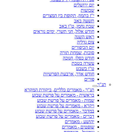
יום ירושלים
שבועות
י"ז בתמוז, תקופת בין המצרים
תשעה באב
שבת נחמו, ט"ו באב
חודש אלול, חגי תשרי, ימים נוראים
ראש השנה
צום גדליה
יום הכיפורים
סוכות, שמחת תורה
חודש כסלו, חנוכה
עשרה בטבת
ט"ו בשבט
חודש אדר, ארבעת הפרשיות
פורים
תנ"ך
תנ"ך - מאמרים כלליים, ביקורת המקרא
בראשית - מאמרים על פרשת שבוע
שמות - מאמרים על פרשת שבוע
ויקרא - מאמרים על פרשת שבוע
במדבר - מאמרים על פרשת שבוע
דברים - מאמרים על פרשת שבוע
יהושע - מאמרים
שופטים - מאמרים