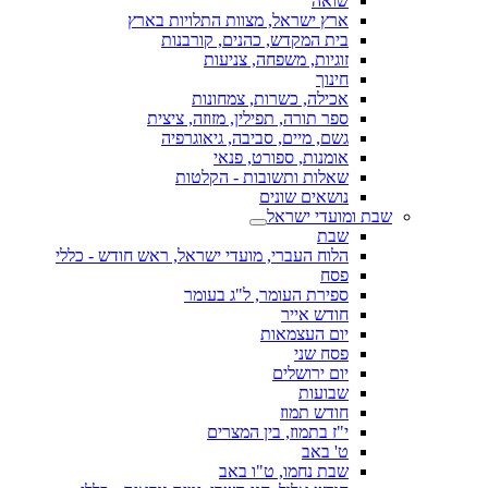
שואה
ארץ ישראל, מצוות התלויות בארץ
בית המקדש, כהנים, קורבנות
זוגיות, משפחה, צניעות
חינוך
אכילה, כשרות, צמחונות
ספר תורה, תפילין, מזוזה, ציצית
גשם, מיים, סביבה, גיאוגרפיה
אומנות, ספורט, פנאי
שאלות ותשובות - הקלטות
נושאים שונים
שבת ומועדי ישראל
שבת
הלוח העברי, מועדי ישראל, ראש חודש - כללי
פסח
ספירת העומר, ל"ג בעומר
חודש אייר
יום העצמאות
פסח שני
יום ירושלים
שבועות
חודש תמוז
י"ז בתמוז, בין המצרים
ט' באב
שבת נחמו, ט"ו באב