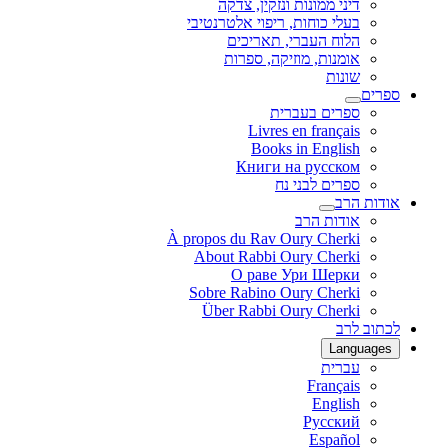
דיני ממונות ונזקין, צדקה
בעלי כוחות, ריפוי אלטרנטיבי
הלוח העברי, תאריכים
אומנות, מוזיקה, ספרות
שונות
ספרים
ספרים בעברית
Livres en français
Books in English
Книги на русском
ספרים לבני נח
אודות הרב
אודות הרב
À propos du Rav Oury Cherki
About Rabbi Oury Cherki
О раве Ури Шерки
Sobre Rabino Oury Cherki
Über Rabbi Oury Cherki
לכתוב לרב
Languages
עברית
Français
English
Русский
Español