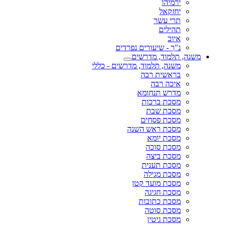
ירמיהו
יחזקאל
תרי עשר
תהילים
איוב
נ"ך - שיעורים נפרדים
משנה, תלמוד, מדרשים
משנה, תלמוד, מדרשים - כללי
בראשית רבה
איכה רבה
מדרש תנחומא
מסכת ברכות
מסכת שבת
מסכת פסחים
מסכת ראש השנה
מסכת יומא
מסכת סוכה
מסכת ביצה
מסכת תענית
מסכת מגילה
מסכת מועד קטן
מסכת חגיגה
מסכת כתובות
מסכת סוטה
מסכת גיטין