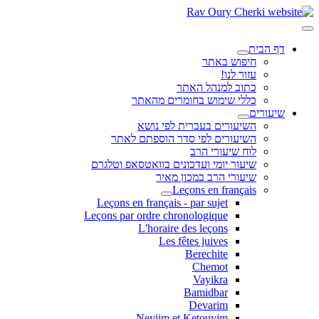
דף הבית
חיפוש באתר
עזור לנו!
כתוב למנהל האתר
כללי שימוש בחומרים מהאתר
שיעורים
השיעורים בעברית לפי נושא
השיעורים לפי סדר הוספתם לאתר
לוח שיעורי הרב
שיעור יומי ועדכונים בוואטסאפ וטלגרם
שיעורי הרב במכון מאיר
Leçons en français
Leçons en français - par sujet
Leçons par ordre chronologique
L'horaire des leçons
Les fêtes juives
Berechite
Chemot
Vayikra
Bamidbar
Devarim
Neviim et Ketouvim