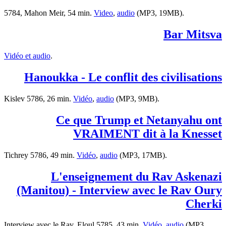
5784, Mahon Meir, 54 min.
Video
,
audio
(MP3, 19MB).
Bar Mitsva
Vidéo et audio
.
Hanoukka - Le conflit des civilisations
Kislev 5786, 26 min.
Vidéo
,
audio
(MP3, 9MB).
Ce que Trump et Netanyahu ont
VRAIMENT dit à la Knesset
Tichrey 5786, 49 min.
Vidéo
,
audio
(MP3, 17MB).
L'enseignement du Rav Askenazi
(Manitou) - Interview avec le Rav Oury
Cherki
Interview avec le Rav, Eloul 5785, 43 min.
Vidéo
,
audio
(MP3,