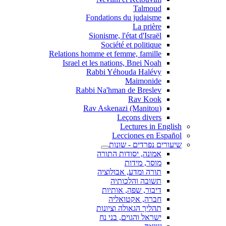
Talmoud
Fondations du judaisme
La prière
Sionisme, l'état d'Israël
Société et politique
Relations homme et femme, famille
Israel et les nations, Bnei Noah
Rabbi Yéhouda Halévy
Maimonide
Rabbi Na'hman de Breslev
Rav Kook
(Rav Askenazi (Manitou
Leçons divers
Lectures in English
Lecciones en Español
שיעורים נפרדים - שונות
אמונה, יסודות התורה
מוסר, מידות
תורה ומדע, אבולוציה
תשובה והלכותיה
דיבור, שפה, אותיות
חברה, אקטואליה
תהליך הגאולה וציונות
ישראל והגוים, בני נח