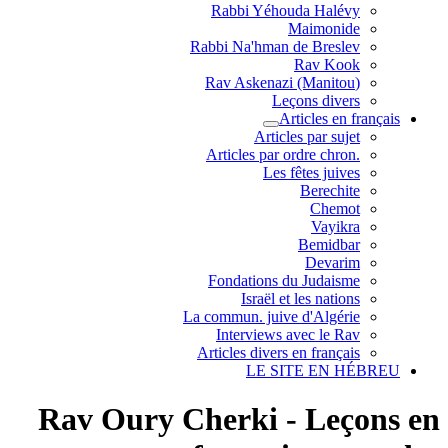
Rabbi Yéhouda Halévy
Maimonide
Rabbi Na'hman de Breslev
Rav Kook
(Rav Askenazi (Manitou
Leçons divers
Articles en français
Articles par sujet
.Articles par ordre chron
Les fêtes juives
Berechite
Chemot
Vayikra
Bemidbar
Devarim
Fondations du Judaisme
Israël et les nations
La commun. juive d'Algérie
Interviews avec le Rav
Articles divers en français
LE SITE EN HÉBREU
Rav Oury Cherki - Leçons en