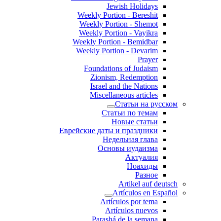
Jewish Holidays
Weekly Portion - Bereshit
Weekly Portion - Shemot
Weekly Portion - Vayikra
Weekly Portion - Bemidbar
Weekly Portion - Devarim
Prayer
Foundations of Judaism
Zionism, Redemption
Israel and the Nations
Miscellaneous articles
Статьи на русском
Статьи по темам
Новые статьи
Еврейские даты и праздники
Недельная глава
Основы иудаизма
Актуалия
Ноахиды
Разное
Artikel auf deutsch
Artículos en Español
Artículos por tema
Artículos nuevos
Parashá de la semana