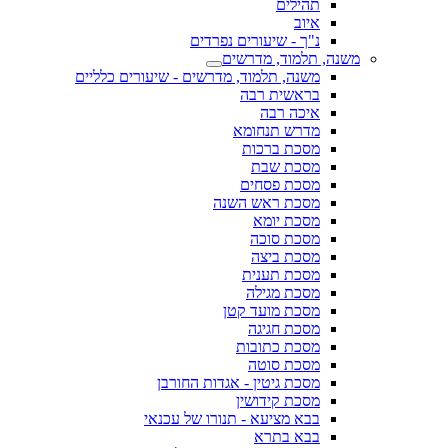
תהילים
איוב
נ"ך - שיעורים נפרדים
משנה, תלמוד, מדרשים
משנה, תלמוד, מדרשים - שיעורים כלליים
בראשית רבה
איכה רבה
מדרש תנחומא
מסכת ברכות
מסכת שבת
מסכת פסחים
מסכת ראש השנה
מסכת יומא
מסכת סוכה
מסכת ביצה
מסכת תענית
מסכת מגילה
מסכת מועד קטן
מסכת חגיגה
מסכת כתובות
מסכת סוטה
מסכת גיטין - אגדות החורבן
מסכת קידושין
בבא מציעא - תנורו של עכנאי
בבא בתרא