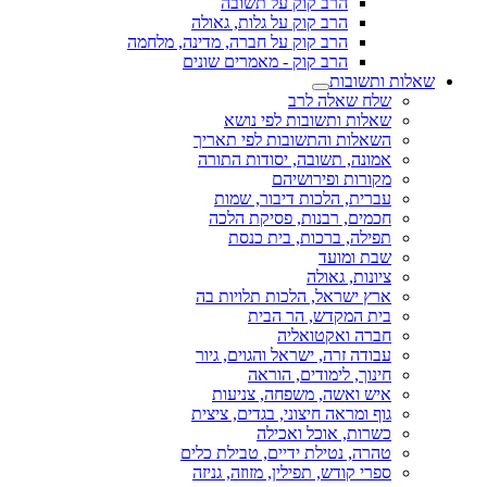
הרב קוק על תשובה
הרב קוק על גלות, גאולה
הרב קוק על חברה, מדינה, מלחמה
הרב קוק - מאמרים שונים
שאלות ותשובות
שלח שאלה לרב
שאלות ותשובות לפי נושא
השאלות והתשובות לפי תאריך
אמונה, תשובה, יסודות התורה
מקורות ופירושיהם
עברית, הלכות דיבור, שמות
חכמים, רבנות, פסיקת הלכה
תפילה, ברכות, בית כנסת
שבת ומועד
ציונות, גאולה
ארץ ישראל, הלכות תלויות בה
בית המקדש, הר הבית
חברה ואקטואליה
עבודה זרה, ישראל והגוים, גיור
חינוך, לימודים, הוראה
איש ואשה, משפחה, צניעות
גוף ומראה חיצוני, בגדים, ציצית
כשרות, אוכל ואכילה
טהרה, נטילת ידיים, טבילת כלים
ספרי קודש, תפילין, מזוזה, גניזה