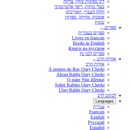
דיני ממונות ונזקין, צדקה
בעלי כוחות, ריפוי אלטרנטיבי
הלוח העברי, תאריכים
אומנות, מוזיקה, ספרות
שונות
ספרים
ספרים בעברית
Livres en français
Books in English
Книги на русском
ספרים לבני נח
אודות הרב
אודות הרב
À propos du Rav Oury Cherki
About Rabbi Oury Cherki
О раве Ури Шерки
Sobre Rabino Oury Cherki
Über Rabbi Oury Cherki
לכתוב לרב
Languages
עברית
Français
English
Русский
Español