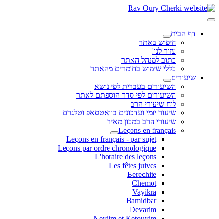
דף הבית
חיפוש באתר
עזור לנו!
כתוב למנהל האתר
כללי שימוש בחומרים מהאתר
שיעורים
השיעורים בעברית לפי נושא
השיעורים לפי סדר הוספתם לאתר
לוח שיעורי הרב
שיעור יומי ועדכונים בוואטסאפ וטלגרם
שיעורי הרב במכון מאיר
Leçons en français
Leçons en français - par sujet
Leçons par ordre chronologique
L'horaire des leçons
Les fêtes juives
Berechite
Chemot
Vayikra
Bamidbar
Devarim
Neviim et Ketouvim