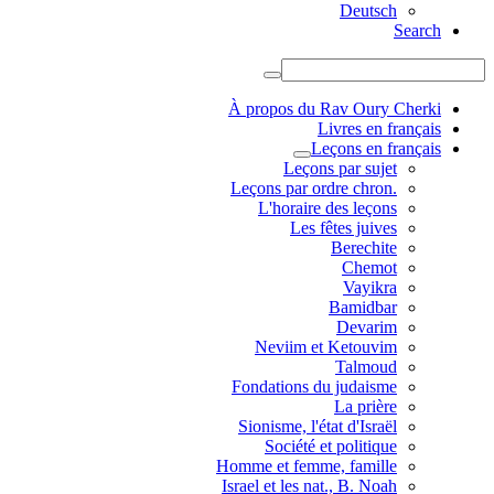
Deutsch
Search
À propos du Rav Oury Cherki
Livres en français
Leçons en français
Leçons par sujet
.Leçons par ordre chron
L'horaire des leçons
Les fêtes juives
Berechite
Chemot
Vayikra
Bamidbar
Devarim
Neviim et Ketouvim
Talmoud
Fondations du judaisme
La prière
Sionisme, l'état d'Israël
Société et politique
Homme et femme, famille
Israel et les nat., B. Noah