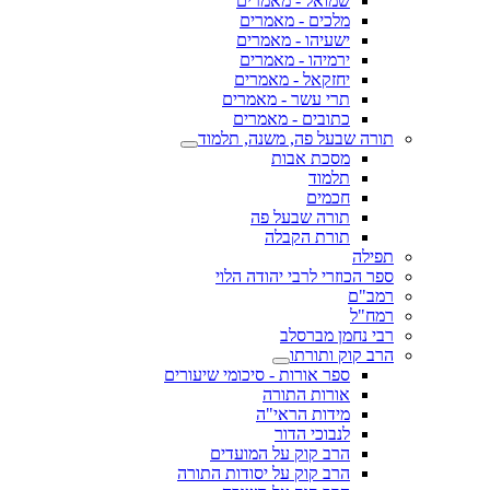
שמואל - מאמרים
מלכים - מאמרים
ישעיהו - מאמרים
ירמיהו - מאמרים
יחזקאל - מאמרים
תרי עשר - מאמרים
כתובים - מאמרים
תורה שבעל פה, משנה, תלמוד
מסכת אבות
תלמוד
חכמים
תורה שבעל פה
תורת הקבלה
תפילה
ספר הכוזרי לרבי יהודה הלוי
רמב"ם
רמח"ל
רבי נחמן מברסלב
הרב קוק ותורתו
ספר אורות - סיכומי שיעורים
אורות התורה
מידות הראי"ה
לנבוכי הדור
הרב קוק על המועדים
הרב קוק על יסודות התורה