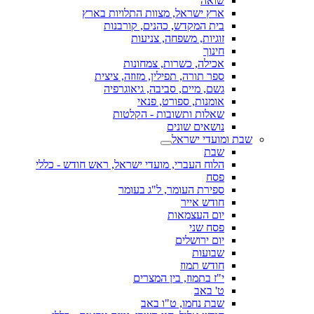
שואה
ארץ ישראל, מצוות התלויות בארץ
בית המקדש, כהנים, קורבנות
זוגיות, משפחה, צניעות
חינוך
אכילה, כשרות, צמחונות
ספר תורה, תפילין, מזוזה, ציצית
גשם, מיים, סביבה, גיאוגרפיה
אומנות, ספורט, פנאי
שאלות ותשובות - הקלטות
נושאים שונים
שבת ומועדי ישראל
שבת
הלוח העברי, מועדי ישראל, ראש חודש - כללי
פסח
ספירת העומר, ל"ג בעומר
חודש אייר
יום העצמאות
פסח שני
יום ירושלים
שבועות
חודש תמוז
י"ז בתמוז, בין המצרים
ט' באב
שבת נחמו, ט"ו באב