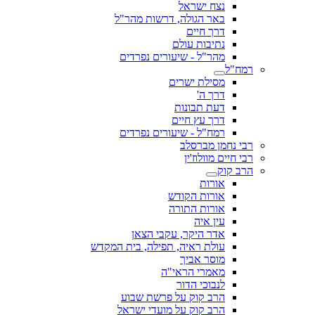
נצח ישראל
באר הגולה, דרשות מהר"ל
דרך חיים
נתיבות עולם
מהר"ל - שיעורים נפרדים
רמח"ל
מסילת ישרים
דרך ה'
דעת תבונות
דרך עץ חיים
רמח"ל - שיעורים נפרדים
רבי נחמן מברסלב
רבי חיים מוולוז'ין
הרב קוק
אורות
אורות הקודש
אורות התורה
עין איה
אדר היקר, עקבי הצאן
עולת ראיה, תפילה, בית המקדש
מוסר אביך
מאמרי הראי"ה
לנבוכי הדור
הרב קוק על פרשת שבוע
הרב קוק על מועדי ישראל