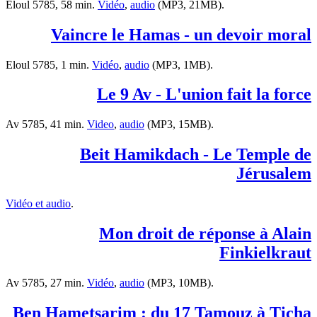
Eloul 5785, 58 min.
Vidéo
,
audio
(MP3, 21MB).
Vaincre le Hamas - un devoir moral
Eloul 5785, 1 min.
Vidéo
,
audio
(MP3, 1MB).
Le 9 Av - L'union fait la force
Av 5785, 41 min.
Video
,
audio
(MP3, 15MB).
Beit Hamikdach - Le Temple de
Jérusalem
Vidéo et audio
.
Mon droit de réponse à Alain
Finkielkraut
Av 5785, 27 min.
Vidéo
,
audio
(MP3, 10MB).
Ben Hametsarim : du 17 Tamouz à Ticha