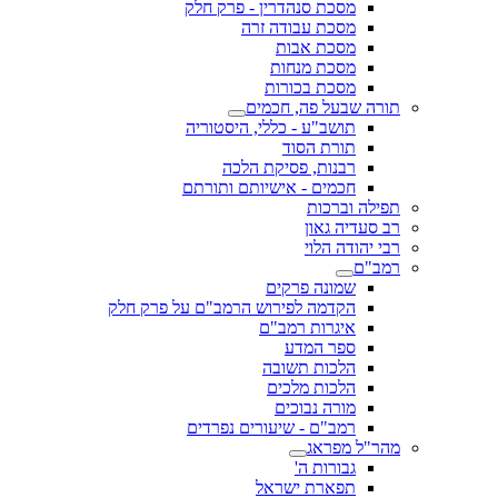
מסכת סנהדרין - פרק חלק
מסכת עבודה זרה
מסכת אבות
מסכת מנחות
מסכת בכורות
תורה שבעל פה, חכמים
תושב"ע - כללי, היסטוריה
תורת הסוד
רבנות, פסיקת הלכה
חכמים - אישיותם ותורתם
תפילה וברכות
רב סעדיה גאון
רבי יהודה הלוי
רמב"ם
שמונה פרקים
הקדמה לפירוש הרמב"ם על פרק חלק
איגרות רמב"ם
ספר המדע
הלכות תשובה
הלכות מלכים
מורה נבוכים
רמב"ם - שיעורים נפרדים
מהר"ל מפראג
גבורות ה'
תפארת ישראל