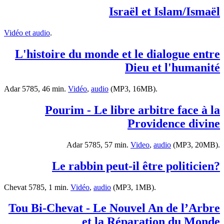
Israël et Islam/Ismaël
Vidéo et audio
.
L'histoire du monde et le dialogue entre
Dieu et l'humanité
Adar 5785, 46 min.
Vidéo
,
audio
(MP3, 16MB).
Pourim - Le libre arbitre face à la
Providence divine
Adar 5785, 57 min.
Video
,
audio
(MP3, 20MB).
?Le rabbin peut-il être politicien
Chevat 5785, 1 min.
Vidéo
,
audio
(MP3, 1MB).
Tou Bi-Chevat - Le Nouvel An de l’Arbre
et la Réparation du Monde