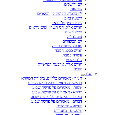
יום ירושלים
שבועות
י"ז בתמוז, תקופת בין המצרים
תשעה באב
שבת נחמו, ט"ו באב
חודש אלול, חגי תשרי, ימים נוראים
ראש השנה
צום גדליה
יום הכיפורים
סוכות, שמחת תורה
חודש כסלו, חנוכה
עשרה בטבת
ט"ו בשבט
חודש אדר, ארבעת הפרשיות
פורים
תנ"ך
תנ"ך - מאמרים כלליים, ביקורת המקרא
בראשית - מאמרים על פרשת שבוע
שמות - מאמרים על פרשת שבוע
ויקרא - מאמרים על פרשת שבוע
במדבר - מאמרים על פרשת שבוע
דברים - מאמרים על פרשת שבוע
יהושע - מאמרים
שופטים - מאמרים