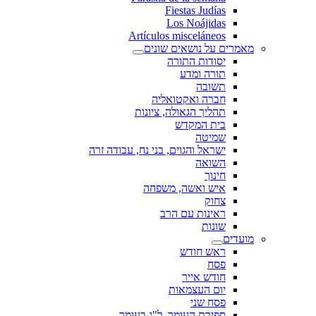
Fiestas Judías
Los Noájidas
Artículos misceláneos
מאמרים על נושאים שונים
יסודות התורה
תורה ומדע
תשובה
חברה ואקטואליה
תהליך הגאולה, ציונות
בית המקדש
שמיטה
ישראל והגוים, בני נח, עבודה זרה
השואה
חינוך
איש ואשה, משפחה
צחוק
ראינות עם הרב
שונות
מועדים
ראש חודש
פסח
חודש אייר
יום העצמאות
פסח שני
ספירת העומר, ל"ג בעומר