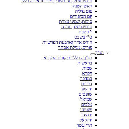
חודש אלול, חגי תשרי, ימים נוראים - כללי
ראש השנה
צום גדליה
יום הכיפורים
סוכות, שמיני עצרת
חודש כסלו, חנוכה
י' בטבת
ט"ו בשבט
חודש אדר וארבעת הפרשיות
פורים, מגילת אסתר
תנ"ך
תנ"ך - כללי, ביקורת המקרא
בראשית
שמות
ויקרא
במדבר
דברים
יהושע
שופטים
שמואל
מלכים
ישעיהו
ירמיהו
יחזקאל
תרי עשר