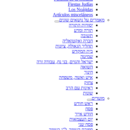
Fiestas Judías
Los Noájidas
Artículos misceláneos
מאמרים על נושאים שונים
יסודות התורה
תורה ומדע
תשובה
חברה ואקטואליה
תהליך הגאולה, ציונות
בית המקדש
שמיטה
ישראל והגוים, בני נח, עבודה זרה
השואה
חינוך
איש ואשה, משפחה
צחוק
ראינות עם הרב
שונות
מועדים
ראש חודש
פסח
חודש אייר
יום העצמאות
פסח שני
ספירת העומר, ל"ג בעומר