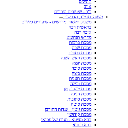
תהילים
איוב
נ"ך - שיעורים נפרדים
משנה, תלמוד, מדרשים
משנה, תלמוד, מדרשים - שיעורים כלליים
בראשית רבה
איכה רבה
מדרש תנחומא
מסכת ברכות
מסכת שבת
מסכת פסחים
מסכת ראש השנה
מסכת יומא
מסכת סוכה
מסכת ביצה
מסכת תענית
מסכת מגילה
מסכת מועד קטן
מסכת חגיגה
מסכת כתובות
מסכת סוטה
מסכת גיטין - אגדות החורבן
מסכת קידושין
בבא מציעא - תנורו של עכנאי
בבא בתרא