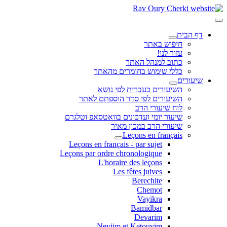
דף הבית
חיפוש באתר
עזור לנו!
כתוב למנהל האתר
כללי שימוש בחומרים מהאתר
שיעורים
השיעורים בעברית לפי נושא
השיעורים לפי סדר הוספתם לאתר
לוח שיעורי הרב
שיעור יומי ועדכונים בוואטסאפ וטלגרם
שיעורי הרב במכון מאיר
Leçons en français
Leçons en français - par sujet
Leçons par ordre chronologique
L'horaire des leçons
Les fêtes juives
Berechite
Chemot
Vayikra
Bamidbar
Devarim
Neviim et Ketouvim