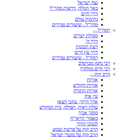
נצח ישראל
באר הגולה, דרשות מהר"ל
דרך חיים
נתיבות עולם
מהר"ל - שיעורים נפרדים
רמח"ל
מסילת ישרים
דרך ה'
דעת תבונות
דרך עץ חיים
רמח"ל - שיעורים נפרדים
רבי נחמן מברסלב
רבי חיים מוולוז'ין
הרב קוק
אורות
אורות הקודש
אורות התורה
עין איה
אדר היקר, עקבי הצאן
עולת ראיה, תפילה, בית המקדש
מוסר אביך
מאמרי הראי"ה
לנבוכי הדור
הרב קוק על פרשת שבוע
הרב קוק על מועדי ישראל