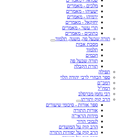
שמואל - מאמרים
מלכים - מאמרים
ישעיהו - מאמרים
ירמיהו - מאמרים
יחזקאל - מאמרים
תרי עשר - מאמרים
כתובים - מאמרים
תורה שבעל פה, משנה, תלמוד
מסכת אבות
תלמוד
חכמים
תורה שבעל פה
תורת הקבלה
תפילה
ספר הכוזרי לרבי יהודה הלוי
רמב"ם
רמח"ל
רבי נחמן מברסלב
הרב קוק ותורתו
ספר אורות - סיכומי שיעורים
אורות התורה
מידות הראי"ה
לנבוכי הדור
הרב קוק על המועדים
הרב קוק על יסודות התורה