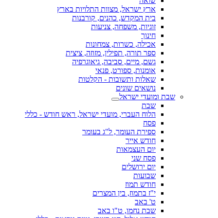
שואה
ארץ ישראל, מצוות התלויות בארץ
בית המקדש, כהנים, קורבנות
זוגיות, משפחה, צניעות
חינוך
אכילה, כשרות, צמחונות
ספר תורה, תפילין, מזוזה, ציצית
גשם, מיים, סביבה, גיאוגרפיה
אומנות, ספורט, פנאי
שאלות ותשובות - הקלטות
נושאים שונים
שבת ומועדי ישראל
שבת
הלוח העברי, מועדי ישראל, ראש חודש - כללי
פסח
ספירת העומר, ל"ג בעומר
חודש אייר
יום העצמאות
פסח שני
יום ירושלים
שבועות
חודש תמוז
י"ז בתמוז, בין המצרים
ט' באב
שבת נחמו, ט"ו באב