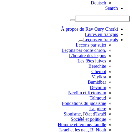
Deutsch
Search
À propos du Rav Oury Cherki
Livres en français
Leçons en français
Leçons par sujet
.Leçons par ordre chron
L'horaire des leçons
Les fêtes juives
Berechite
Chemot
Vayikra
Bamidbar
Devarim
Neviim et Ketouvim
Talmoud
Fondations du judaisme
La prière
Sionisme, l'état d'Israël
Société et politique
Homme et femme, famille
Israel et les nat., B. Noah