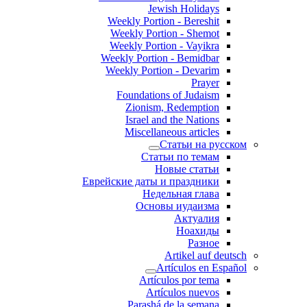
Jewish Holidays
Weekly Portion - Bereshit
Weekly Portion - Shemot
Weekly Portion - Vayikra
Weekly Portion - Bemidbar
Weekly Portion - Devarim
Prayer
Foundations of Judaism
Zionism, Redemption
Israel and the Nations
Miscellaneous articles
Статьи на русском
Статьи по темам
Новые статьи
Еврейские даты и праздники
Недельная глава
Основы иудаизма
Актуалия
Ноахиды
Разное
Artikel auf deutsch
Artículos en Español
Artículos por tema
Artículos nuevos
Parashá de la semana