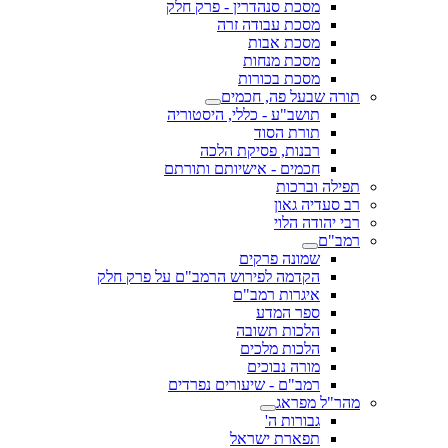
מסכת סנהדרין - פרק חלק
מסכת עבודה זרה
מסכת אבות
מסכת מנחות
מסכת בכורות
תורה שבעל פה, חכמים
תושב"ע - כללי, היסטוריה
תורת הסוד
רבנות, פסיקת הלכה
חכמים - אישיותם ותורתם
תפילה וברכות
רב סעדיה גאון
רבי יהודה הלוי
רמב"ם
שמונה פרקים
הקדמה לפירוש הרמב"ם על פרק חלק
איגרות רמב"ם
ספר המדע
הלכות תשובה
הלכות מלכים
מורה נבוכים
רמב"ם - שיעורים נפרדים
מהר"ל מפראג
גבורות ה'
תפארת ישראל