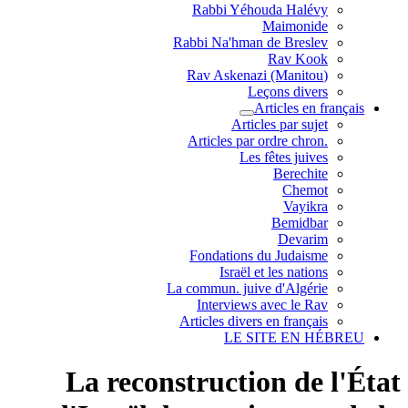
Rabbi Yéhouda Halévy
Maimonide
Rabbi Na'hman de Breslev
Rav Kook
(Rav Askenazi (Manitou
Leçons divers
Articles en français
Articles par sujet
.Articles par ordre chron
Les fêtes juives
Berechite
Chemot
Vayikra
Bemidbar
Devarim
Fondations du Judaisme
Israël et les nations
La commun. juive d'Algérie
Interviews avec le Rav
Articles divers en français
LE SITE EN HÉBREU
La reconstruction de l'État