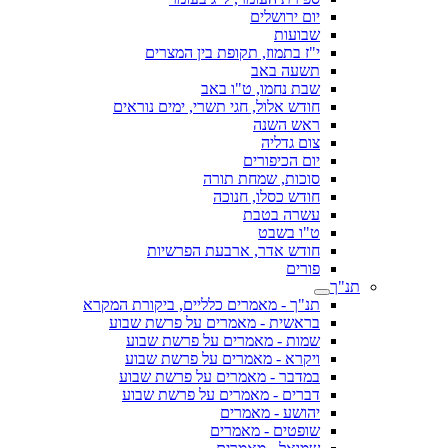
יום ירושלים
שבועות
י"ז בתמוז, תקופת בין המצרים
תשעה באב
שבת נחמו, ט"ו באב
חודש אלול, חגי תשרי, ימים נוראים
ראש השנה
צום גדליה
יום הכיפורים
סוכות, שמחת תורה
חודש כסלו, חנוכה
עשרה בטבת
ט"ו בשבט
חודש אדר, ארבעת הפרשיות
פורים
תנ"ך
תנ"ך - מאמרים כלליים, ביקורת המקרא
בראשית - מאמרים על פרשת שבוע
שמות - מאמרים על פרשת שבוע
ויקרא - מאמרים על פרשת שבוע
במדבר - מאמרים על פרשת שבוע
דברים - מאמרים על פרשת שבוע
יהושע - מאמרים
שופטים - מאמרים