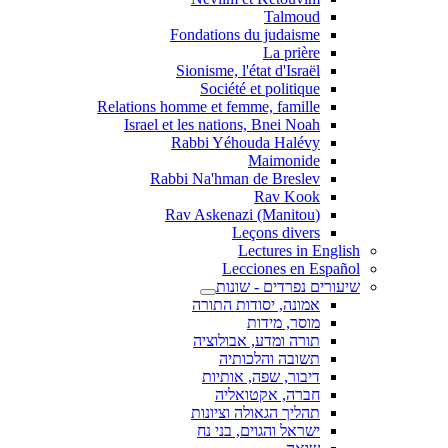
Talmoud
Fondations du judaisme
La prière
Sionisme, l'état d'Israël
Société et politique
Relations homme et femme, famille
Israel et les nations, Bnei Noah
Rabbi Yéhouda Halévy
Maimonide
Rabbi Na'hman de Breslev
Rav Kook
(Rav Askenazi (Manitou
Leçons divers
Lectures in English
Lecciones en Español
שיעורים נפרדים - שונות
אמונה, יסודות התורה
מוסר, מידות
תורה ומדע, אבולוציה
תשובה והלכותיה
דיבור, שפה, אותיות
חברה, אקטואליה
תהליך הגאולה וציונות
ישראל והגוים, בני נח