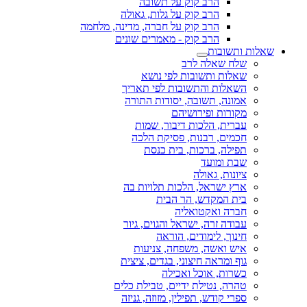
הרב קוק על תשובה
הרב קוק על גלות, גאולה
הרב קוק על חברה, מדינה, מלחמה
הרב קוק - מאמרים שונים
שאלות ותשובות
שלח שאלה לרב
שאלות ותשובות לפי נושא
השאלות והתשובות לפי תאריך
אמונה, תשובה, יסודות התורה
מקורות ופירושיהם
עברית, הלכות דיבור, שמות
חכמים, רבנות, פסיקת הלכה
תפילה, ברכות, בית כנסת
שבת ומועד
ציונות, גאולה
ארץ ישראל, הלכות תלויות בה
בית המקדש, הר הבית
חברה ואקטואליה
עבודה זרה, ישראל והגוים, גיור
חינוך, לימודים, הוראה
איש ואשה, משפחה, צניעות
גוף ומראה חיצוני, בגדים, ציצית
כשרות, אוכל ואכילה
טהרה, נטילת ידיים, טבילת כלים
ספרי קודש, תפילין, מזוזה, גניזה