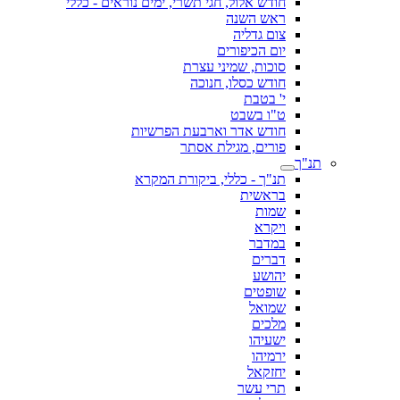
חודש אלול, חגי תשרי, ימים נוראים - כללי
ראש השנה
צום גדליה
יום הכיפורים
סוכות, שמיני עצרת
חודש כסלו, חנוכה
י' בטבת
ט"ו בשבט
חודש אדר וארבעת הפרשיות
פורים, מגילת אסתר
תנ"ך
תנ"ך - כללי, ביקורת המקרא
בראשית
שמות
ויקרא
במדבר
דברים
יהושע
שופטים
שמואל
מלכים
ישעיהו
ירמיהו
יחזקאל
תרי עשר