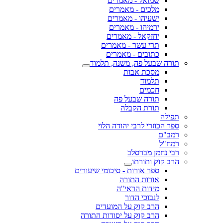
שמואל - מאמרים
מלכים - מאמרים
ישעיהו - מאמרים
ירמיהו - מאמרים
יחזקאל - מאמרים
תרי עשר - מאמרים
כתובים - מאמרים
תורה שבעל פה, משנה, תלמוד
מסכת אבות
תלמוד
חכמים
תורה שבעל פה
תורת הקבלה
תפילה
ספר הכוזרי לרבי יהודה הלוי
רמב"ם
רמח"ל
רבי נחמן מברסלב
הרב קוק ותורתו
ספר אורות - סיכומי שיעורים
אורות התורה
מידות הראי"ה
לנבוכי הדור
הרב קוק על המועדים
הרב קוק על יסודות התורה