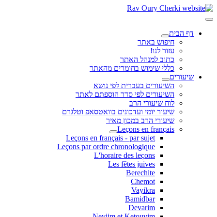
דף הבית
חיפוש באתר
עזור לנו!
כתוב למנהל האתר
כללי שימוש בחומרים מהאתר
שיעורים
השיעורים בעברית לפי נושא
השיעורים לפי סדר הוספתם לאתר
לוח שיעורי הרב
שיעור יומי ועדכונים בוואטסאפ וטלגרם
שיעורי הרב במכון מאיר
Leçons en français
Leçons en français - par sujet
Leçons par ordre chronologique
L'horaire des leçons
Les fêtes juives
Berechite
Chemot
Vayikra
Bamidbar
Devarim
Neviim et Ketouvim