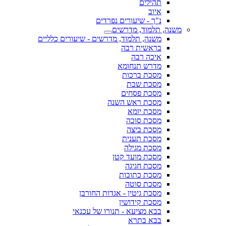
תהילים
איוב
נ"ך - שיעורים נפרדים
משנה, תלמוד, מדרשים
משנה, תלמוד, מדרשים - שיעורים כלליים
בראשית רבה
איכה רבה
מדרש תנחומא
מסכת ברכות
מסכת שבת
מסכת פסחים
מסכת ראש השנה
מסכת יומא
מסכת סוכה
מסכת ביצה
מסכת תענית
מסכת מגילה
מסכת מועד קטן
מסכת חגיגה
מסכת כתובות
מסכת סוטה
מסכת גיטין - אגדות החורבן
מסכת קידושין
בבא מציעא - תנורו של עכנאי
בבא בתרא