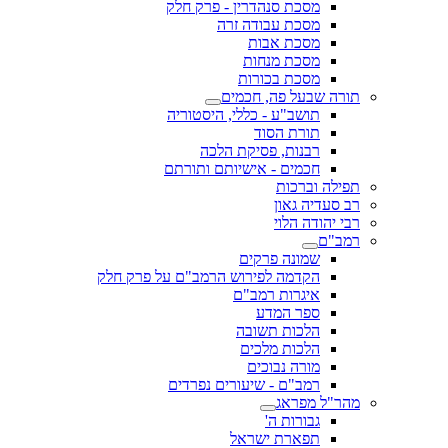
מסכת סנהדרין - פרק חלק
מסכת עבודה זרה
מסכת אבות
מסכת מנחות
מסכת בכורות
תורה שבעל פה, חכמים
תושב"ע - כללי, היסטוריה
תורת הסוד
רבנות, פסיקת הלכה
חכמים - אישיותם ותורתם
תפילה וברכות
רב סעדיה גאון
רבי יהודה הלוי
רמב"ם
שמונה פרקים
הקדמה לפירוש הרמב"ם על פרק חלק
איגרות רמב"ם
ספר המדע
הלכות תשובה
הלכות מלכים
מורה נבוכים
רמב"ם - שיעורים נפרדים
מהר"ל מפראג
גבורות ה'
תפארת ישראל