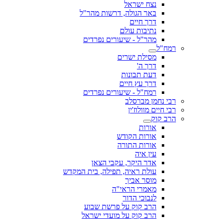
נצח ישראל
באר הגולה, דרשות מהר"ל
דרך חיים
נתיבות עולם
מהר"ל - שיעורים נפרדים
רמח"ל
מסילת ישרים
דרך ה'
דעת תבונות
דרך עץ חיים
רמח"ל - שיעורים נפרדים
רבי נחמן מברסלב
רבי חיים מוולוז'ין
הרב קוק
אורות
אורות הקודש
אורות התורה
עין איה
אדר היקר, עקבי הצאן
עולת ראיה, תפילה, בית המקדש
מוסר אביך
מאמרי הראי"ה
לנבוכי הדור
הרב קוק על פרשת שבוע
הרב קוק על מועדי ישראל