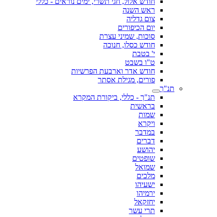
חודש אלול, חגי תשרי, ימים נוראים - כללי
ראש השנה
צום גדליה
יום הכיפורים
סוכות, שמיני עצרת
חודש כסלו, חנוכה
י' בטבת
ט"ו בשבט
חודש אדר וארבעת הפרשיות
פורים, מגילת אסתר
תנ"ך
תנ"ך - כללי, ביקורת המקרא
בראשית
שמות
ויקרא
במדבר
דברים
יהושע
שופטים
שמואל
מלכים
ישעיהו
ירמיהו
יחזקאל
תרי עשר