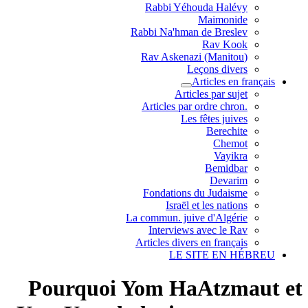
Rabbi Yéhouda Halévy
Maimonide
Rabbi Na'hman de Breslev
Rav Kook
(Rav Askenazi (Manitou
Leçons divers
Articles en français
Articles par sujet
.Articles par ordre chron
Les fêtes juives
Berechite
Chemot
Vayikra
Bemidbar
Devarim
Fondations du Judaisme
Israël et les nations
La commun. juive d'Algérie
Interviews avec le Rav
Articles divers en français
LE SITE EN HÉBREU
Pourquoi Yom HaAtzmaut et