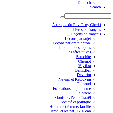
Deutsch
Search
À propos du Rav Oury Cherki
Livres en français
Leçons en français
Leçons par sujet
.Leçons par ordre chron
L'horaire des leçons
Les fêtes juives
Berechite
Chemot
Vayikra
Bamidbar
Devarim
Neviim et Ketouvim
Talmoud
Fondations du judaisme
La prière
Sionisme, l'état d'Israël
Société et politique
Homme et femme, famille
Israel et les nat., B. Noah