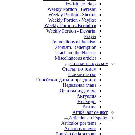
Jewish Holidays
Weekly Portion - Bereshit
Weekly Portion - Shemot
Weekly Portion - Vayikra
Weekly Portion - Bemidbar
Weekly Portion - Devarim
Prayer
Foundations of Judaism
Zionism, Redemption
Israel and the Nations
Miscellaneous articles
Статьи на русском
Статьи по темам
Новые статьи
Еврейские даты и праздники
Недельная глава
Основы иудаизма
Актуалия
Ноахиды
Разное
Artikel auf deutsch
Artículos en Español
Artículos por tema
Artículos nuevos
Parashá de la semana