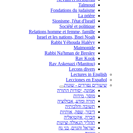
Talmoud
Fondations du judaisme
La prière
Sionisme, l'état d'Israël
Société et politique
Relations homme et femme, famille
Israel et les nations, Bnei Noah
Rabbi Yéhouda Halévy
Maimonide
Rabbi Na'hman de Breslev
Rav Kook
(Rav Askenazi (Manitou
Leçons divers
Lectures in English
Lecciones en Español
שיעורים נפרדים - שונות
אמונה, יסודות התורה
מוסר, מידות
תורה ומדע, אבולוציה
תשובה והלכותיה
דיבור, שפה, אותיות
חברה, אקטואליה
תהליך הגאולה וציונות
ישראל והגוים, בני נח