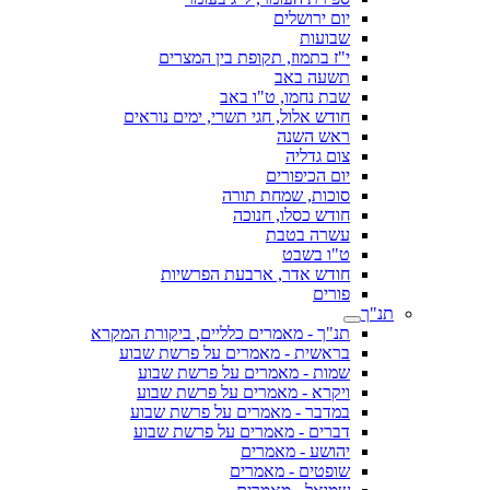
יום ירושלים
שבועות
י"ז בתמוז, תקופת בין המצרים
תשעה באב
שבת נחמו, ט"ו באב
חודש אלול, חגי תשרי, ימים נוראים
ראש השנה
צום גדליה
יום הכיפורים
סוכות, שמחת תורה
חודש כסלו, חנוכה
עשרה בטבת
ט"ו בשבט
חודש אדר, ארבעת הפרשיות
פורים
תנ"ך
תנ"ך - מאמרים כלליים, ביקורת המקרא
בראשית - מאמרים על פרשת שבוע
שמות - מאמרים על פרשת שבוע
ויקרא - מאמרים על פרשת שבוע
במדבר - מאמרים על פרשת שבוע
דברים - מאמרים על פרשת שבוע
יהושע - מאמרים
שופטים - מאמרים