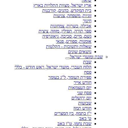
שואה
ארץ ישראל, מצוות התלויות בארץ
בית המקדש, כהנים, קורבנות
זוגיות, משפחה, צניעות
חינוך
אכילה, כשרות, צמחונות
ספר תורה, תפילין, מזוזה, ציצית
גשם, מיים, סביבה, גיאוגרפיה
אומנות, ספורט, פנאי
שאלות ותשובות - הקלטות
נושאים שונים
שבת ומועדי ישראל
שבת
הלוח העברי, מועדי ישראל, ראש חודש - כללי
פסח
ספירת העומר, ל"ג בעומר
חודש אייר
יום העצמאות
פסח שני
יום ירושלים
שבועות
חודש תמוז
י"ז בתמוז, בין המצרים
ט' באב
שבת נחמו, ט"ו באב