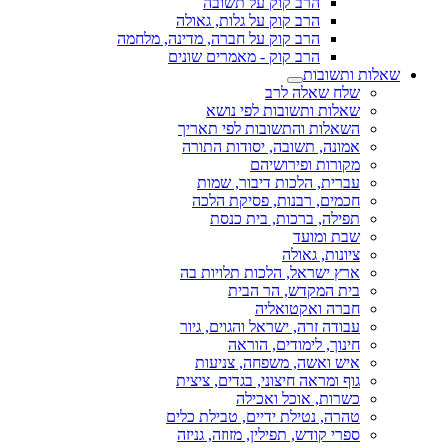
הרב קוק על תשובה
הרב קוק על גלות, גאולה
הרב קוק על חברה, מדינה, מלחמה
הרב קוק - מאמרים שונים
שאלות ותשובות
שלח שאלה לרב
שאלות ותשובות לפי נושא
השאלות והתשובות לפי תאריך
אמונה, תשובה, יסודות התורה
מקורות ופירושיהם
עברית, הלכות דיבור, שמות
חכמים, רבנות, פסיקת הלכה
תפילה, ברכות, בית כנסת
שבת ומועד
ציונות, גאולה
ארץ ישראל, הלכות תלויות בה
בית המקדש, הר הבית
חברה ואקטואליה
עבודה זרה, ישראל והגוים, גיור
חינוך, לימודים, הוראה
איש ואשה, משפחה, צניעות
גוף ומראה חיצוני, בגדים, ציצית
כשרות, אוכל ואכילה
טהרה, נטילת ידיים, טבילת כלים
ספרי קודש, תפילין, מזוזה, גניזה