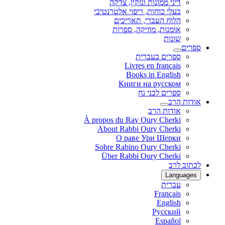
דיני ממונות ונזקין, צדקה
בעלי כוחות, ריפוי אלטרנטיבי
הלוח העברי, תאריכים
אומנות, מוזיקה, ספרות
שונות
ספרים
ספרים בעברית
Livres en français
Books in English
Книги на русском
ספרים לבני נח
אודות הרב
אודות הרב
À propos du Rav Oury Cherki
About Rabbi Oury Cherki
О раве Ури Шерки
Sobre Rabino Oury Cherki
Über Rabbi Oury Cherki
לכתוב לרב
Languages
עברית
Français
English
Русский
Español