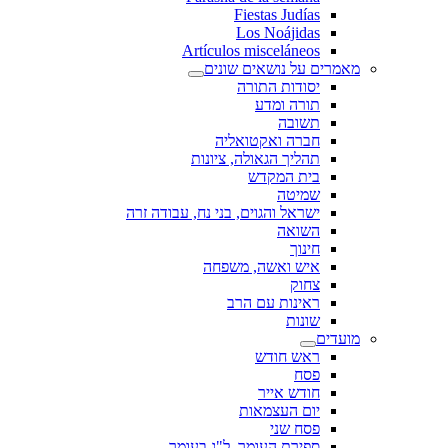
Fiestas Judías
Los Noájidas
Artículos misceláneos
מאמרים על נושאים שונים
יסודות התורה
תורה ומדע
תשובה
חברה ואקטואליה
תהליך הגאולה, ציונות
בית המקדש
שמיטה
ישראל והגוים, בני נח, עבודה זרה
השואה
חינוך
איש ואשה, משפחה
צחוק
ראינות עם הרב
שונות
מועדים
ראש חודש
פסח
חודש אייר
יום העצמאות
פסח שני
ספירת העומר, ל"ג בעומר