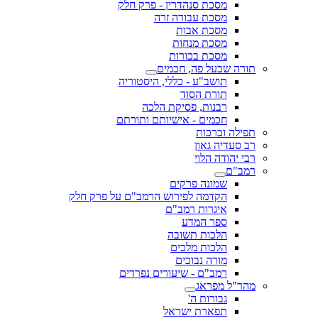
מסכת סנהדרין - פרק חלק
מסכת עבודה זרה
מסכת אבות
מסכת מנחות
מסכת בכורות
תורה שבעל פה, חכמים
תושב"ע - כללי, היסטוריה
תורת הסוד
רבנות, פסיקת הלכה
חכמים - אישיותם ותורתם
תפילה וברכות
רב סעדיה גאון
רבי יהודה הלוי
רמב"ם
שמונה פרקים
הקדמה לפירוש הרמב"ם על פרק חלק
איגרות רמב"ם
ספר המדע
הלכות תשובה
הלכות מלכים
מורה נבוכים
רמב"ם - שיעורים נפרדים
מהר"ל מפראג
גבורות ה'
תפארת ישראל