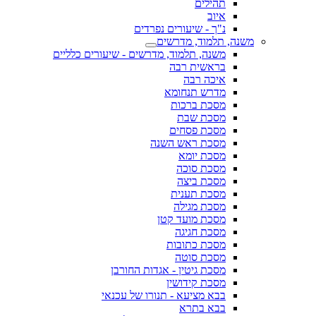
תהילים
איוב
נ"ך - שיעורים נפרדים
משנה, תלמוד, מדרשים
משנה, תלמוד, מדרשים - שיעורים כלליים
בראשית רבה
איכה רבה
מדרש תנחומא
מסכת ברכות
מסכת שבת
מסכת פסחים
מסכת ראש השנה
מסכת יומא
מסכת סוכה
מסכת ביצה
מסכת תענית
מסכת מגילה
מסכת מועד קטן
מסכת חגיגה
מסכת כתובות
מסכת סוטה
מסכת גיטין - אגדות החורבן
מסכת קידושין
בבא מציעא - תנורו של עכנאי
בבא בתרא