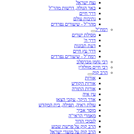
נצח ישראל
באר הגולה, דרשות מהר"ל
דרך חיים
נתיבות עולם
מהר"ל - שיעורים נפרדים
רמח"ל
מסילת ישרים
דרך ה'
דעת תבונות
דרך עץ חיים
רמח"ל - שיעורים נפרדים
רבי נחמן מברסלב
רבי חיים מוולוז'ין
הרב קוק
אורות
אורות הקודש
אורות התורה
עין איה
אדר היקר, עקבי הצאן
עולת ראיה, תפילה, בית המקדש
מוסר אביך
מאמרי הראי"ה
לנבוכי הדור
הרב קוק על פרשת שבוע
הרב קוק על מועדי ישראל