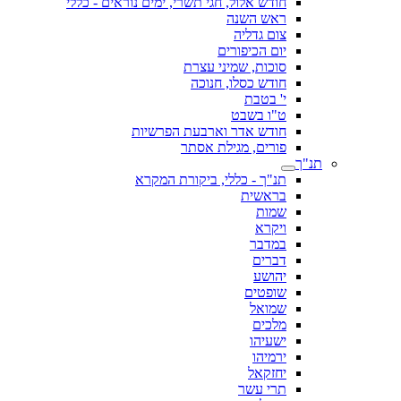
חודש אלול, חגי תשרי, ימים נוראים - כללי
ראש השנה
צום גדליה
יום הכיפורים
סוכות, שמיני עצרת
חודש כסלו, חנוכה
י' בטבת
ט"ו בשבט
חודש אדר וארבעת הפרשיות
פורים, מגילת אסתר
תנ"ך
תנ"ך - כללי, ביקורת המקרא
בראשית
שמות
ויקרא
במדבר
דברים
יהושע
שופטים
שמואל
מלכים
ישעיהו
ירמיהו
יחזקאל
תרי עשר