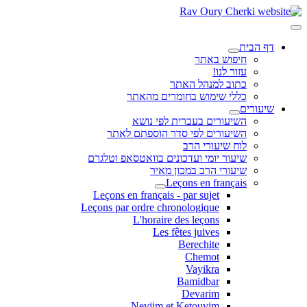
דף הבית
חיפוש באתר
עזור לנו!
כתוב למנהל האתר
כללי שימוש בחומרים מהאתר
שיעורים
השיעורים בעברית לפי נושא
השיעורים לפי סדר הוספתם לאתר
לוח שיעורי הרב
שיעור יומי ועדכונים בוואטסאפ וטלגרם
שיעורי הרב במכון מאיר
Leçons en français
Leçons en français - par sujet
Leçons par ordre chronologique
L'horaire des leçons
Les fêtes juives
Berechite
Chemot
Vayikra
Bamidbar
Devarim
Neviim et Ketouvim