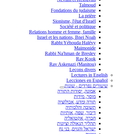
Talmoud
Fondations du judaisme
La prière
Sionisme, l'état d'Israël
Société et politique
Relations homme et femme, famille
Israel et les nations, Bnei Noah
Rabbi Yéhouda Halévy
Maimonide
Rabbi Na'hman de Breslev
Rav Kook
(Rav Askenazi (Manitou
Leçons divers
Lectures in English
Lecciones en Español
שיעורים נפרדים - שונות
אמונה, יסודות התורה
מוסר, מידות
תורה ומדע, אבולוציה
תשובה והלכותיה
דיבור, שפה, אותיות
חברה, אקטואליה
תהליך הגאולה וציונות
ישראל והגוים, בני נח