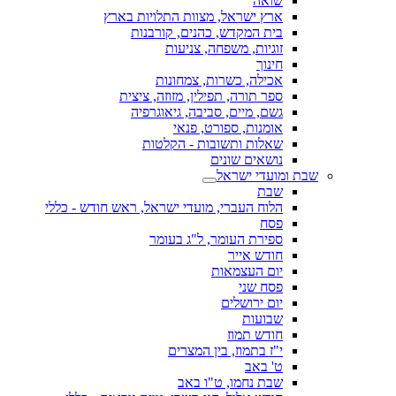
שואה
ארץ ישראל, מצוות התלויות בארץ
בית המקדש, כהנים, קורבנות
זוגיות, משפחה, צניעות
חינוך
אכילה, כשרות, צמחונות
ספר תורה, תפילין, מזוזה, ציצית
גשם, מיים, סביבה, גיאוגרפיה
אומנות, ספורט, פנאי
שאלות ותשובות - הקלטות
נושאים שונים
שבת ומועדי ישראל
שבת
הלוח העברי, מועדי ישראל, ראש חודש - כללי
פסח
ספירת העומר, ל"ג בעומר
חודש אייר
יום העצמאות
פסח שני
יום ירושלים
שבועות
חודש תמוז
י"ז בתמוז, בין המצרים
ט' באב
שבת נחמו, ט"ו באב