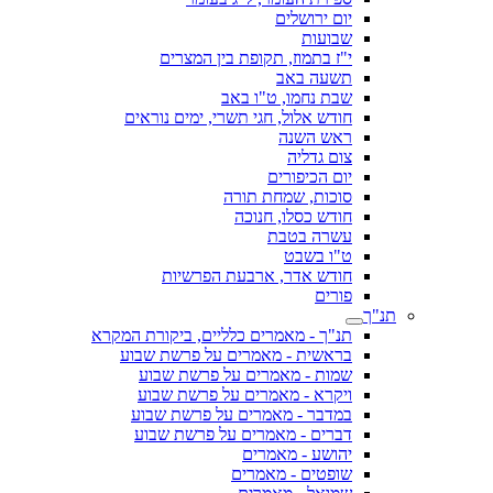
יום ירושלים
שבועות
י"ז בתמוז, תקופת בין המצרים
תשעה באב
שבת נחמו, ט"ו באב
חודש אלול, חגי תשרי, ימים נוראים
ראש השנה
צום גדליה
יום הכיפורים
סוכות, שמחת תורה
חודש כסלו, חנוכה
עשרה בטבת
ט"ו בשבט
חודש אדר, ארבעת הפרשיות
פורים
תנ"ך
תנ"ך - מאמרים כלליים, ביקורת המקרא
בראשית - מאמרים על פרשת שבוע
שמות - מאמרים על פרשת שבוע
ויקרא - מאמרים על פרשת שבוע
במדבר - מאמרים על פרשת שבוע
דברים - מאמרים על פרשת שבוע
יהושע - מאמרים
שופטים - מאמרים