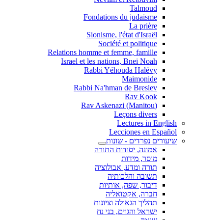
Talmoud
Fondations du judaisme
La prière
Sionisme, l'état d'Israël
Société et politique
Relations homme et femme, famille
Israel et les nations, Bnei Noah
Rabbi Yéhouda Halévy
Maimonide
Rabbi Na'hman de Breslev
Rav Kook
(Rav Askenazi (Manitou
Leçons divers
Lectures in English
Lecciones en Español
שיעורים נפרדים - שונות
אמונה, יסודות התורה
מוסר, מידות
תורה ומדע, אבולוציה
תשובה והלכותיה
דיבור, שפה, אותיות
חברה, אקטואליה
תהליך הגאולה וציונות
ישראל והגוים, בני נח