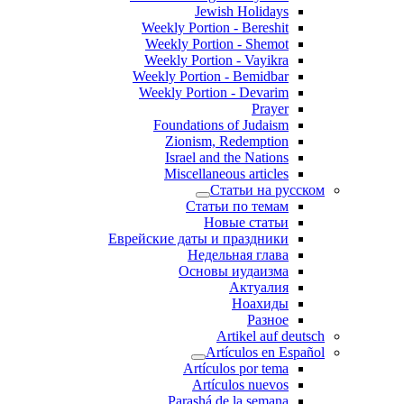
Jewish Holidays
Weekly Portion - Bereshit
Weekly Portion - Shemot
Weekly Portion - Vayikra
Weekly Portion - Bemidbar
Weekly Portion - Devarim
Prayer
Foundations of Judaism
Zionism, Redemption
Israel and the Nations
Miscellaneous articles
Статьи на русском
Статьи по темам
Новые статьи
Еврейские даты и праздники
Недельная глава
Основы иудаизма
Актуалия
Ноахиды
Разное
Artikel auf deutsch
Artículos en Español
Artículos por tema
Artículos nuevos
Parashá de la semana