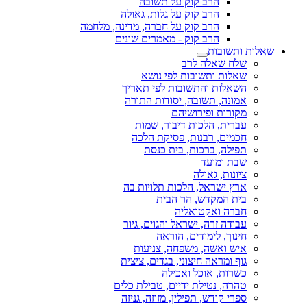
הרב קוק על תשובה
הרב קוק על גלות, גאולה
הרב קוק על חברה, מדינה, מלחמה
הרב קוק - מאמרים שונים
שאלות ותשובות
שלח שאלה לרב
שאלות ותשובות לפי נושא
השאלות והתשובות לפי תאריך
אמונה, תשובה, יסודות התורה
מקורות ופירושיהם
עברית, הלכות דיבור, שמות
חכמים, רבנות, פסיקת הלכה
תפילה, ברכות, בית כנסת
שבת ומועד
ציונות, גאולה
ארץ ישראל, הלכות תלויות בה
בית המקדש, הר הבית
חברה ואקטואליה
עבודה זרה, ישראל והגוים, גיור
חינוך, לימודים, הוראה
איש ואשה, משפחה, צניעות
גוף ומראה חיצוני, בגדים, ציצית
כשרות, אוכל ואכילה
טהרה, נטילת ידיים, טבילת כלים
ספרי קודש, תפילין, מזוזה, גניזה