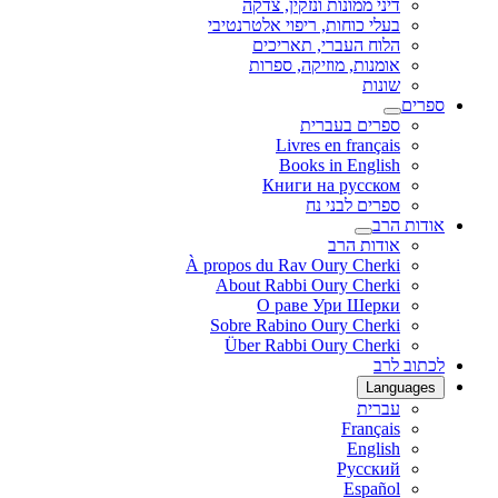
דיני ממונות ונזקין, צדקה
בעלי כוחות, ריפוי אלטרנטיבי
הלוח העברי, תאריכים
אומנות, מוזיקה, ספרות
שונות
ספרים
ספרים בעברית
Livres en français
Books in English
Книги на русском
ספרים לבני נח
אודות הרב
אודות הרב
À propos du Rav Oury Cherki
About Rabbi Oury Cherki
О раве Ури Шерки
Sobre Rabino Oury Cherki
Über Rabbi Oury Cherki
לכתוב לרב
Languages
עברית
Français
English
Русский
Español