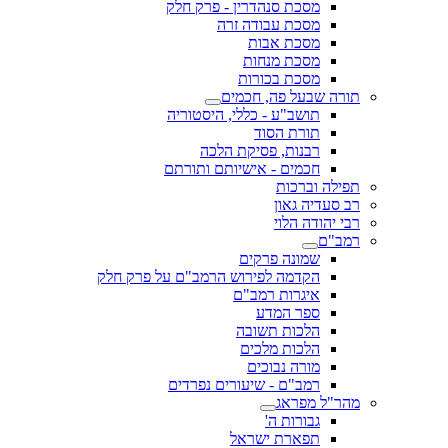
מסכת סנהדרין - פרק חלק
מסכת עבודה זרה
מסכת אבות
מסכת מנחות
מסכת בכורות
תורה שבעל פה, חכמים
תושב"ע - כללי, היסטוריה
תורת הסוד
רבנות, פסיקת הלכה
חכמים - אישיותם ותורתם
תפילה וברכות
רב סעדיה גאון
רבי יהודה הלוי
רמב"ם
שמונה פרקים
הקדמה לפירוש הרמב"ם על פרק חלק
איגרות רמב"ם
ספר המדע
הלכות תשובה
הלכות מלכים
מורה נבוכים
רמב"ם - שיעורים נפרדים
מהר"ל מפראג
גבורות ה'
תפארת ישראל