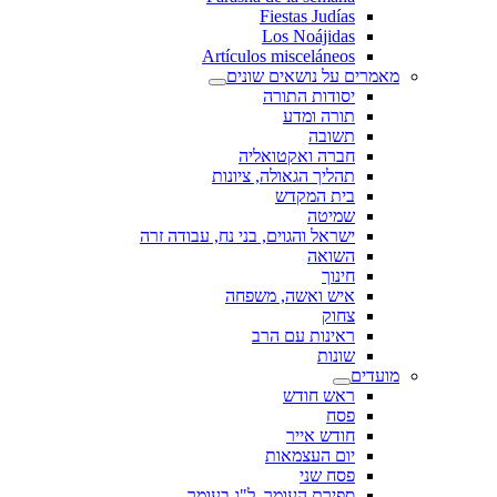
Fiestas Judías
Los Noájidas
Artículos misceláneos
מאמרים על נושאים שונים
יסודות התורה
תורה ומדע
תשובה
חברה ואקטואליה
תהליך הגאולה, ציונות
בית המקדש
שמיטה
ישראל והגוים, בני נח, עבודה זרה
השואה
חינוך
איש ואשה, משפחה
צחוק
ראינות עם הרב
שונות
מועדים
ראש חודש
פסח
חודש אייר
יום העצמאות
פסח שני
ספירת העומר, ל"ג בעומר