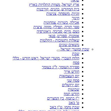
שואה
ארץ ישראל, מצוות התלויות בארץ
בית המקדש, כהנים, קורבנות
זוגיות, משפחה, צניעות
חינוך
אכילה, כשרות, צמחונות
ספר תורה, תפילין, מזוזה, ציצית
גשם, מיים, סביבה, גיאוגרפיה
אומנות, ספורט, פנאי
שאלות ותשובות - הקלטות
נושאים שונים
שבת ומועדי ישראל
שבת
הלוח העברי, מועדי ישראל, ראש חודש - כללי
פסח
ספירת העומר, ל"ג בעומר
חודש אייר
יום העצמאות
פסח שני
יום ירושלים
שבועות
חודש תמוז
י"ז בתמוז, בין המצרים
ט' באב
שבת נחמו, ט"ו באב