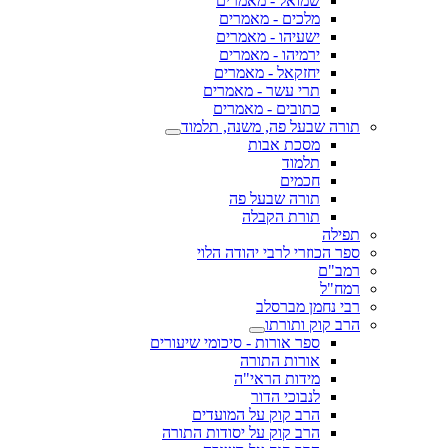
שמואל - מאמרים
מלכים - מאמרים
ישעיהו - מאמרים
ירמיהו - מאמרים
יחזקאל - מאמרים
תרי עשר - מאמרים
כתובים - מאמרים
תורה שבעל פה, משנה, תלמוד
מסכת אבות
תלמוד
חכמים
תורה שבעל פה
תורת הקבלה
תפילה
ספר הכוזרי לרבי יהודה הלוי
רמב"ם
רמח"ל
רבי נחמן מברסלב
הרב קוק ותורתו
ספר אורות - סיכומי שיעורים
אורות התורה
מידות הראי"ה
לנבוכי הדור
הרב קוק על המועדים
הרב קוק על יסודות התורה