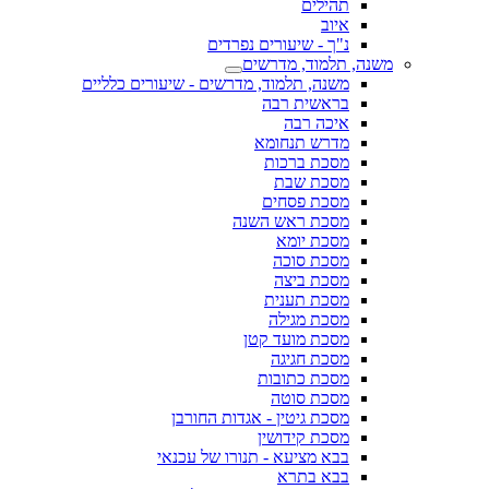
תהילים
איוב
נ"ך - שיעורים נפרדים
משנה, תלמוד, מדרשים
משנה, תלמוד, מדרשים - שיעורים כלליים
בראשית רבה
איכה רבה
מדרש תנחומא
מסכת ברכות
מסכת שבת
מסכת פסחים
מסכת ראש השנה
מסכת יומא
מסכת סוכה
מסכת ביצה
מסכת תענית
מסכת מגילה
מסכת מועד קטן
מסכת חגיגה
מסכת כתובות
מסכת סוטה
מסכת גיטין - אגדות החורבן
מסכת קידושין
בבא מציעא - תנורו של עכנאי
בבא בתרא