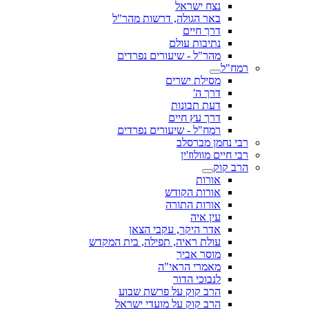
נצח ישראל
באר הגולה, דרשות מהר"ל
דרך חיים
נתיבות עולם
מהר"ל - שיעורים נפרדים
רמח"ל
מסילת ישרים
דרך ה'
דעת תבונות
דרך עץ חיים
רמח"ל - שיעורים נפרדים
רבי נחמן מברסלב
רבי חיים מוולוז'ין
הרב קוק
אורות
אורות הקודש
אורות התורה
עין איה
אדר היקר, עקבי הצאן
עולת ראיה, תפילה, בית המקדש
מוסר אביך
מאמרי הראי"ה
לנבוכי הדור
הרב קוק על פרשת שבוע
הרב קוק על מועדי ישראל