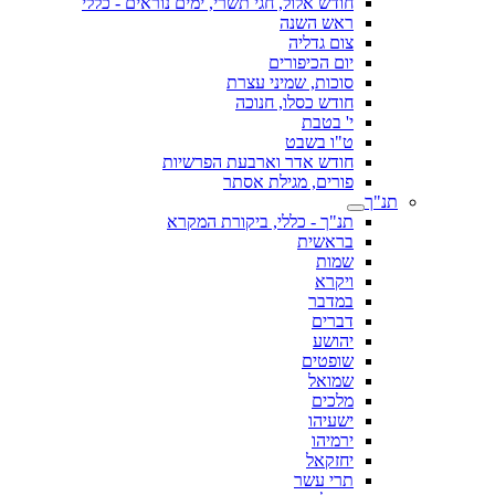
חודש אלול, חגי תשרי, ימים נוראים - כללי
ראש השנה
צום גדליה
יום הכיפורים
סוכות, שמיני עצרת
חודש כסלו, חנוכה
י' בטבת
ט"ו בשבט
חודש אדר וארבעת הפרשיות
פורים, מגילת אסתר
תנ"ך
תנ"ך - כללי, ביקורת המקרא
בראשית
שמות
ויקרא
במדבר
דברים
יהושע
שופטים
שמואל
מלכים
ישעיהו
ירמיהו
יחזקאל
תרי עשר