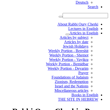
Deutsch
Search
About Rabbi Oury Cherki
Lectures in English
Articles in English
Articles by subject
Articles by date
Jewish Holidays
Weekly Portion - Bereshit
Weekly Portion - Shemot
Weekly Portion - Vayikra
Weekly Portion - Bemidbar
Weekly Portion - Devarim
Prayer
Foundations of Judaism
Zionism, Redemption
Israel and the Nations
Miscellaneous articles
Books in English
THE SITE IN HEBREW