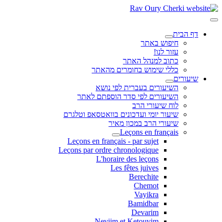
דף הבית
חיפוש באתר
עזור לנו!
כתוב למנהל האתר
כללי שימוש בחומרים מהאתר
שיעורים
השיעורים בעברית לפי נושא
השיעורים לפי סדר הוספתם לאתר
לוח שיעורי הרב
שיעור יומי ועדכונים בוואטסאפ וטלגרם
שיעורי הרב במכון מאיר
Leçons en français
Leçons en français - par sujet
Leçons par ordre chronologique
L'horaire des leçons
Les fêtes juives
Berechite
Chemot
Vayikra
Bamidbar
Devarim
Neviim et Ketouvim