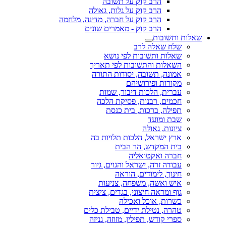
הרב קוק על תשובה
הרב קוק על גלות, גאולה
הרב קוק על חברה, מדינה, מלחמה
הרב קוק - מאמרים שונים
שאלות ותשובות
שלח שאלה לרב
שאלות ותשובות לפי נושא
השאלות והתשובות לפי תאריך
אמונה, תשובה, יסודות התורה
מקורות ופירושיהם
עברית, הלכות דיבור, שמות
חכמים, רבנות, פסיקת הלכה
תפילה, ברכות, בית כנסת
שבת ומועד
ציונות, גאולה
ארץ ישראל, הלכות תלויות בה
בית המקדש, הר הבית
חברה ואקטואליה
עבודה זרה, ישראל והגוים, גיור
חינוך, לימודים, הוראה
איש ואשה, משפחה, צניעות
גוף ומראה חיצוני, בגדים, ציצית
כשרות, אוכל ואכילה
טהרה, נטילת ידיים, טבילת כלים
ספרי קודש, תפילין, מזוזה, גניזה