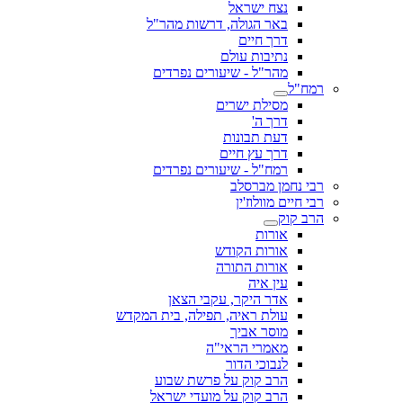
נצח ישראל
באר הגולה, דרשות מהר"ל
דרך חיים
נתיבות עולם
מהר"ל - שיעורים נפרדים
רמח"ל
מסילת ישרים
דרך ה'
דעת תבונות
דרך עץ חיים
רמח"ל - שיעורים נפרדים
רבי נחמן מברסלב
רבי חיים מוולוז'ין
הרב קוק
אורות
אורות הקודש
אורות התורה
עין איה
אדר היקר, עקבי הצאן
עולת ראיה, תפילה, בית המקדש
מוסר אביך
מאמרי הראי"ה
לנבוכי הדור
הרב קוק על פרשת שבוע
הרב קוק על מועדי ישראל