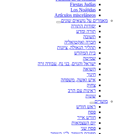
Fiestas Judías
Los Noájidas
Artículos misceláneos
מאמרים על נושאים שונים
יסודות התורה
תורה ומדע
תשובה
חברה ואקטואליה
תהליך הגאולה, ציונות
בית המקדש
שמיטה
ישראל והגוים, בני נח, עבודה זרה
השואה
חינוך
איש ואשה, משפחה
צחוק
ראינות עם הרב
שונות
מועדים
ראש חודש
פסח
חודש אייר
יום העצמאות
פסח שני
ספירת העומר, ל"ג בעומר