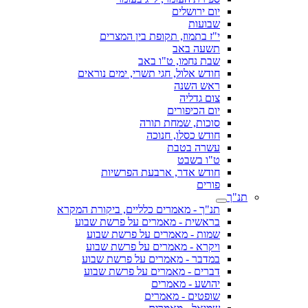
יום ירושלים
שבועות
י"ז בתמוז, תקופת בין המצרים
תשעה באב
שבת נחמו, ט"ו באב
חודש אלול, חגי תשרי, ימים נוראים
ראש השנה
צום גדליה
יום הכיפורים
סוכות, שמחת תורה
חודש כסלו, חנוכה
עשרה בטבת
ט"ו בשבט
חודש אדר, ארבעת הפרשיות
פורים
תנ"ך
תנ"ך - מאמרים כלליים, ביקורת המקרא
בראשית - מאמרים על פרשת שבוע
שמות - מאמרים על פרשת שבוע
ויקרא - מאמרים על פרשת שבוע
במדבר - מאמרים על פרשת שבוע
דברים - מאמרים על פרשת שבוע
יהושע - מאמרים
שופטים - מאמרים