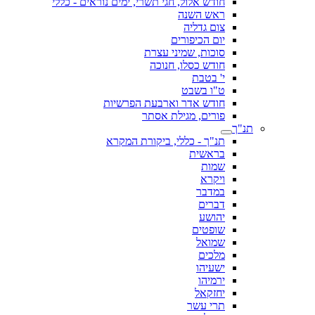
חודש אלול, חגי תשרי, ימים נוראים - כללי
ראש השנה
צום גדליה
יום הכיפורים
סוכות, שמיני עצרת
חודש כסלו, חנוכה
י' בטבת
ט"ו בשבט
חודש אדר וארבעת הפרשיות
פורים, מגילת אסתר
תנ"ך
תנ"ך - כללי, ביקורת המקרא
בראשית
שמות
ויקרא
במדבר
דברים
יהושע
שופטים
שמואל
מלכים
ישעיהו
ירמיהו
יחזקאל
תרי עשר