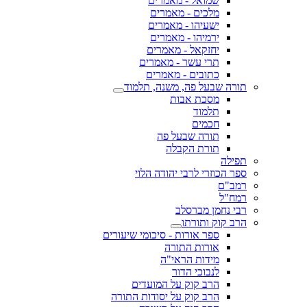
שמואל - מאמרים
מלכים - מאמרים
ישעיהו - מאמרים
ירמיהו - מאמרים
יחזקאל - מאמרים
תרי עשר - מאמרים
כתובים - מאמרים
תורה שבעל פה, משנה, תלמוד
מסכת אבות
תלמוד
חכמים
תורה שבעל פה
תורת הקבלה
תפילה
ספר הכוזרי לרבי יהודה הלוי
רמב"ם
רמח"ל
רבי נחמן מברסלב
הרב קוק ותורתו
ספר אורות - סיכומי שיעורים
אורות התורה
מידות הראי"ה
לנבוכי הדור
הרב קוק על המועדים
הרב קוק על יסודות התורה