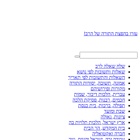
עזרו בהפצת התורה של הרב!
שלח שאלה לרב
שאלות ותשובות לפי נושא
השאלות והתשובות לפי תאריך
אמונה, תשובה, יסודות התורה
מקורות ופירושיהם
עברית, הלכות דיבור, שמות
חכמים, רבנות, פסיקת הלכה
תפילה, ברכות, בית כנסת
שבת ומועד
ציונות, גאולה
ארץ ישראל, הלכות תלויות בה
בית המקדש, הר הבית
חברה ואקטואליה
עבודה זרה, ישראל והגוים, גיור