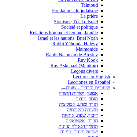
Talmoud
Fondations du judaisme
La prière
Sionisme, l'état d'Israël
Société et politique
Relations homme et femme, famille
Israel et les nations, Bnei Noah
Rabbi Yéhouda Halévy
Maimonide
Rabbi Na'hman de Breslev
Rav Kook
(Rav Askenazi (Manitou
Leçons divers
Lectures in English
Lecciones en Español
שיעורים נפרדים - שונות
אמונה, יסודות התורה
מוסר, מידות
תורה ומדע, אבולוציה
תשובה והלכותיה
דיבור, שפה, אותיות
חברה, אקטואליה
תהליך הגאולה וציונות
ישראל והגוים, בני נח