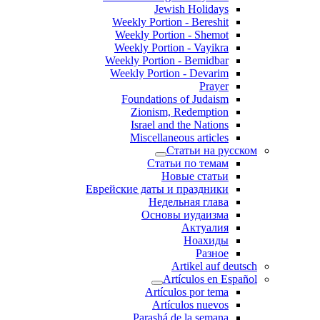
Jewish Holidays
Weekly Portion - Bereshit
Weekly Portion - Shemot
Weekly Portion - Vayikra
Weekly Portion - Bemidbar
Weekly Portion - Devarim
Prayer
Foundations of Judaism
Zionism, Redemption
Israel and the Nations
Miscellaneous articles
Статьи на русском
Статьи по темам
Новые статьи
Еврейские даты и праздники
Недельная глава
Основы иудаизма
Актуалия
Ноахиды
Разное
Artikel auf deutsch
Artículos en Español
Artículos por tema
Artículos nuevos
Parashá de la semana