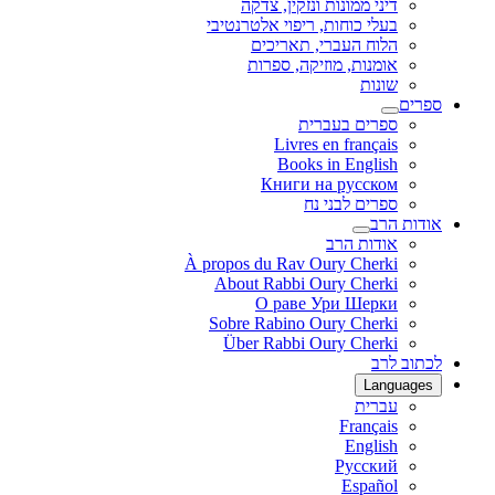
דיני ממונות ונזקין, צדקה
בעלי כוחות, ריפוי אלטרנטיבי
הלוח העברי, תאריכים
אומנות, מוזיקה, ספרות
שונות
ספרים
ספרים בעברית
Livres en français
Books in English
Книги на русском
ספרים לבני נח
אודות הרב
אודות הרב
À propos du Rav Oury Cherki
About Rabbi Oury Cherki
О раве Ури Шерки
Sobre Rabino Oury Cherki
Über Rabbi Oury Cherki
לכתוב לרב
Languages
עברית
Français
English
Русский
Español