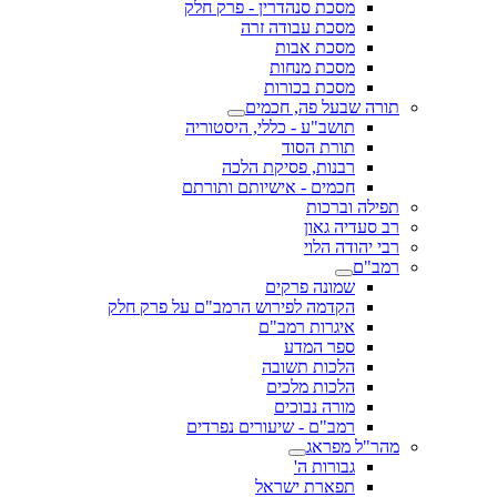
מסכת סנהדרין - פרק חלק
מסכת עבודה זרה
מסכת אבות
מסכת מנחות
מסכת בכורות
תורה שבעל פה, חכמים
תושב"ע - כללי, היסטוריה
תורת הסוד
רבנות, פסיקת הלכה
חכמים - אישיותם ותורתם
תפילה וברכות
רב סעדיה גאון
רבי יהודה הלוי
רמב"ם
שמונה פרקים
הקדמה לפירוש הרמב"ם על פרק חלק
איגרות רמב"ם
ספר המדע
הלכות תשובה
הלכות מלכים
מורה נבוכים
רמב"ם - שיעורים נפרדים
מהר"ל מפראג
גבורות ה'
תפארת ישראל