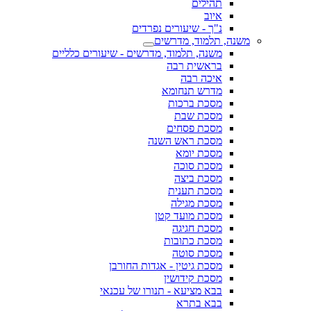
תהילים
איוב
נ"ך - שיעורים נפרדים
משנה, תלמוד, מדרשים
משנה, תלמוד, מדרשים - שיעורים כלליים
בראשית רבה
איכה רבה
מדרש תנחומא
מסכת ברכות
מסכת שבת
מסכת פסחים
מסכת ראש השנה
מסכת יומא
מסכת סוכה
מסכת ביצה
מסכת תענית
מסכת מגילה
מסכת מועד קטן
מסכת חגיגה
מסכת כתובות
מסכת סוטה
מסכת גיטין - אגדות החורבן
מסכת קידושין
בבא מציעא - תנורו של עכנאי
בבא בתרא