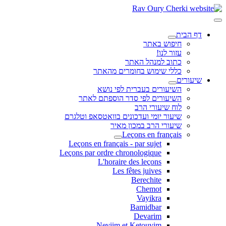
דף הבית
חיפוש באתר
עזור לנו!
כתוב למנהל האתר
כללי שימוש בחומרים מהאתר
שיעורים
השיעורים בעברית לפי נושא
השיעורים לפי סדר הוספתם לאתר
לוח שיעורי הרב
שיעור יומי ועדכונים בוואטסאפ וטלגרם
שיעורי הרב במכון מאיר
Leçons en français
Leçons en français - par sujet
Leçons par ordre chronologique
L'horaire des leçons
Les fêtes juives
Berechite
Chemot
Vayikra
Bamidbar
Devarim
Neviim et Ketouvim