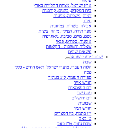
שואה
ארץ ישראל, מצוות התלויות בארץ
בית המקדש, כהנים, קורבנות
זוגיות, משפחה, צניעות
חינוך
אכילה, כשרות, צמחונות
ספר תורה, תפילין, מזוזה, ציצית
גשם, מיים, סביבה, גיאוגרפיה
אומנות, ספורט, פנאי
שאלות ותשובות - הקלטות
נושאים שונים
שבת ומועדי ישראל
שבת
הלוח העברי, מועדי ישראל, ראש חודש - כללי
פסח
ספירת העומר, ל"ג בעומר
חודש אייר
יום העצמאות
פסח שני
יום ירושלים
שבועות
חודש תמוז
י"ז בתמוז, בין המצרים
ט' באב
שבת נחמו, ט"ו באב