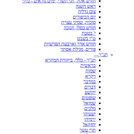
חודש אלול, חגי תשרי, ימים נוראים - כללי
ראש השנה
צום גדליה
יום הכיפורים
סוכות, שמיני עצרת
חודש כסלו, חנוכה
י' בטבת
ט"ו בשבט
חודש אדר וארבעת הפרשיות
פורים, מגילת אסתר
תנ"ך
תנ"ך - כללי, ביקורת המקרא
בראשית
שמות
ויקרא
במדבר
דברים
יהושע
שופטים
שמואל
מלכים
ישעיהו
ירמיהו
יחזקאל
תרי עשר