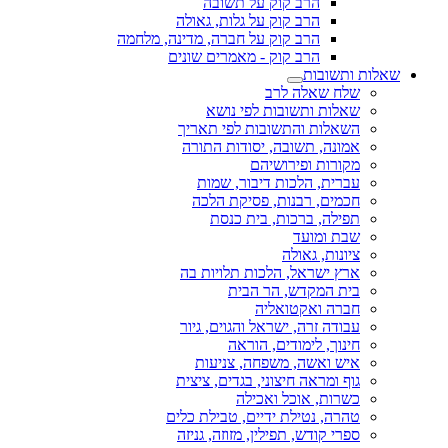
הרב קוק על תשובה
הרב קוק על גלות, גאולה
הרב קוק על חברה, מדינה, מלחמה
הרב קוק - מאמרים שונים
שאלות ותשובות
שלח שאלה לרב
שאלות ותשובות לפי נושא
השאלות והתשובות לפי תאריך
אמונה, תשובה, יסודות התורה
מקורות ופירושיהם
עברית, הלכות דיבור, שמות
חכמים, רבנות, פסיקת הלכה
תפילה, ברכות, בית כנסת
שבת ומועד
ציונות, גאולה
ארץ ישראל, הלכות תלויות בה
בית המקדש, הר הבית
חברה ואקטואליה
עבודה זרה, ישראל והגוים, גיור
חינוך, לימודים, הוראה
איש ואשה, משפחה, צניעות
גוף ומראה חיצוני, בגדים, ציצית
כשרות, אוכל ואכילה
טהרה, נטילת ידיים, טבילת כלים
ספרי קודש, תפילין, מזוזה, גניזה