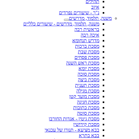
תהילים
איוב
נ"ך - שיעורים נפרדים
משנה, תלמוד, מדרשים
משנה, תלמוד, מדרשים - שיעורים כלליים
בראשית רבה
איכה רבה
מדרש תנחומא
מסכת ברכות
מסכת שבת
מסכת פסחים
מסכת ראש השנה
מסכת יומא
מסכת סוכה
מסכת ביצה
מסכת תענית
מסכת מגילה
מסכת מועד קטן
מסכת חגיגה
מסכת כתובות
מסכת סוטה
מסכת גיטין - אגדות החורבן
מסכת קידושין
בבא מציעא - תנורו של עכנאי
בבא בתרא