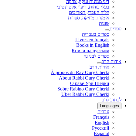
דיני ממונות ונזקין, צדקה
בעלי כוחות, ריפוי אלטרנטיבי
הלוח העברי, תאריכים
אומנות, מוזיקה, ספרות
שונות
ספרים
ספרים בעברית
Livres en français
Books in English
Книги на русском
ספרים לבני נח
אודות הרב
אודות הרב
À propos du Rav Oury Cherki
About Rabbi Oury Cherki
О раве Ури Шерки
Sobre Rabino Oury Cherki
Über Rabbi Oury Cherki
לכתוב לרב
Languages
עברית
Français
English
Русский
Español