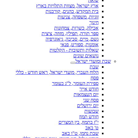
שואה
ארץ ישראל, מצוות התלויות בארץ
בית המקדש, כהנים, קורבנות
זוגיות, משפחה, צניעות
חינוך
אכילה, כשרות, צמחונות
ספר תורה, תפילין, מזוזה, ציצית
גשם, מיים, סביבה, גיאוגרפיה
אומנות, ספורט, פנאי
שאלות ותשובות - הקלטות
נושאים שונים
שבת ומועדי ישראל
שבת
הלוח העברי, מועדי ישראל, ראש חודש - כללי
פסח
ספירת העומר, ל"ג בעומר
חודש אייר
יום העצמאות
פסח שני
יום ירושלים
שבועות
חודש תמוז
י"ז בתמוז, בין המצרים
ט' באב
שבת נחמו, ט"ו באב