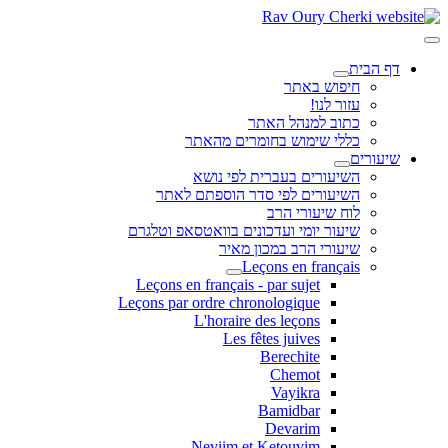
דף הבית
חיפוש באתר
עזור לנו!
כתוב למנהל האתר
כללי שימוש בחומרים מהאתר
שיעורים
השיעורים בעברית לפי נושא
השיעורים לפי סדר הוספתם לאתר
לוח שיעורי הרב
שיעור יומי ועדכונים בוואטסאפ וטלגרם
שיעורי הרב במכון מאיר
Leçons en français
Leçons en français - par sujet
Leçons par ordre chronologique
L'horaire des leçons
Les fêtes juives
Berechite
Chemot
Vayikra
Bamidbar
Devarim
Neviim et Ketouvim