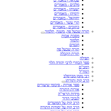
שמואל - מאמרים
מלכים - מאמרים
ישעיהו - מאמרים
ירמיהו - מאמרים
יחזקאל - מאמרים
תרי עשר - מאמרים
כתובים - מאמרים
תורה שבעל פה, משנה, תלמוד
מסכת אבות
תלמוד
חכמים
תורה שבעל פה
תורת הקבלה
תפילה
ספר הכוזרי לרבי יהודה הלוי
רמב"ם
רמח"ל
רבי נחמן מברסלב
הרב קוק ותורתו
ספר אורות - סיכומי שיעורים
אורות התורה
מידות הראי"ה
לנבוכי הדור
הרב קוק על המועדים
הרב קוק על יסודות התורה