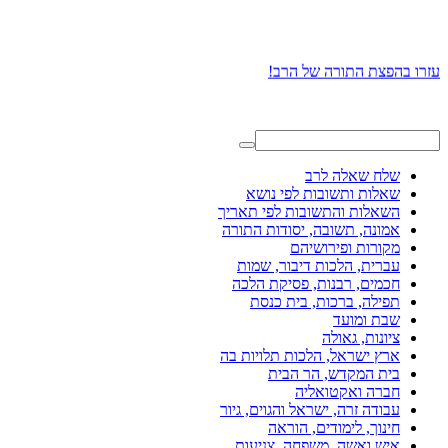
עזרו בהפצת התורה של הרב!
שלח שאלה לרב
שאלות ותשובות לפי נושא
השאלות והתשובות לפי תאריך
אמונה, תשובה, יסודות התורה
מקורות ופירושיהם
עברית, הלכות דיבור, שמות
חכמים, רבנות, פסיקת הלכה
תפילה, ברכות, בית כנסת
שבת ומועד
ציונות, גאולה
ארץ ישראל, הלכות תלויות בה
בית המקדש, הר הבית
חברה ואקטואליה
עבודה זרה, ישראל והגוים, גיור
חינוך, לימודים, הוראה
איש ואשה, משפחה, צניעות