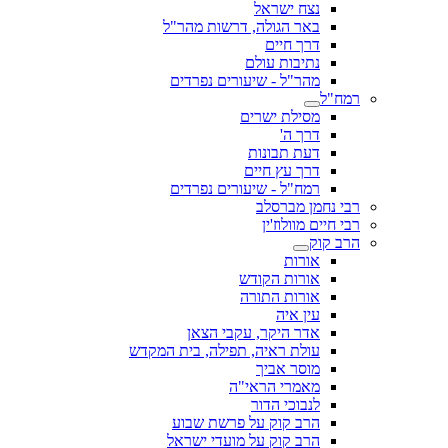
נצח ישראל
באר הגולה, דרשות מהר"ל
דרך חיים
נתיבות עולם
מהר"ל - שיעורים נפרדים
רמח"ל
מסילת ישרים
דרך ה'
דעת תבונות
דרך עץ חיים
רמח"ל - שיעורים נפרדים
רבי נחמן מברסלב
רבי חיים מוולוז'ין
הרב קוק
אורות
אורות הקודש
אורות התורה
עין איה
אדר היקר, עקבי הצאן
עולת ראיה, תפילה, בית המקדש
מוסר אביך
מאמרי הראי"ה
לנבוכי הדור
הרב קוק על פרשת שבוע
הרב קוק על מועדי ישראל