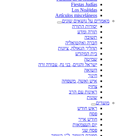
Fiestas Judías
Los Noájidas
Artículos misceláneos
מאמרים על נושאים שונים
יסודות התורה
תורה ומדע
תשובה
חברה ואקטואליה
תהליך הגאולה, ציונות
בית המקדש
שמיטה
ישראל והגוים, בני נח, עבודה זרה
השואה
חינוך
איש ואשה, משפחה
צחוק
ראינות עם הרב
שונות
מועדים
ראש חודש
פסח
חודש אייר
יום העצמאות
פסח שני
ספירת העומר, ל"ג בעומר