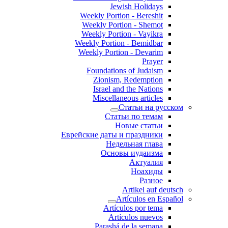
Jewish Holidays
Weekly Portion - Bereshit
Weekly Portion - Shemot
Weekly Portion - Vayikra
Weekly Portion - Bemidbar
Weekly Portion - Devarim
Prayer
Foundations of Judaism
Zionism, Redemption
Israel and the Nations
Miscellaneous articles
Статьи на русском
Статьи по темам
Новые статьи
Еврейские даты и праздники
Недельная глава
Основы иудаизма
Актуалия
Ноахиды
Разное
Artikel auf deutsch
Artículos en Español
Artículos por tema
Artículos nuevos
Parashá de la semana