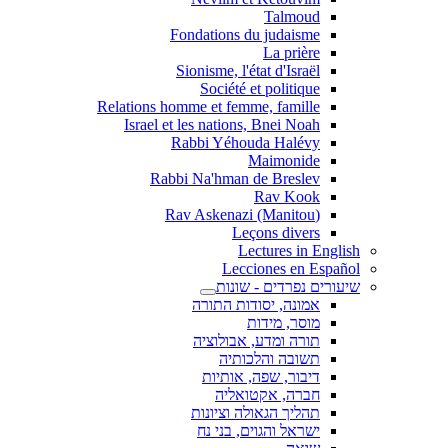
Talmoud
Fondations du judaisme
La prière
Sionisme, l'état d'Israël
Société et politique
Relations homme et femme, famille
Israel et les nations, Bnei Noah
Rabbi Yéhouda Halévy
Maimonide
Rabbi Na'hman de Breslev
Rav Kook
(Rav Askenazi (Manitou
Leçons divers
Lectures in English
Lecciones en Español
שיעורים נפרדים - שונות
אמונה, יסודות התורה
מוסר, מידות
תורה ומדע, אבולוציה
תשובה והלכותיה
דיבור, שפה, אותיות
חברה, אקטואליה
תהליך הגאולה וציונות
ישראל והגוים, בני נח