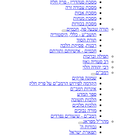
מסכת סנהדרין - פרק חלק
מסכת עבודה זרה
מסכת אבות
מסכת מנחות
מסכת בכורות
תורה שבעל פה, חכמים
תושב"ע - כללי, היסטוריה
תורת הסוד
רבנות, פסיקת הלכה
חכמים - אישיותם ותורתם
תפילה וברכות
רב סעדיה גאון
רבי יהודה הלוי
רמב"ם
שמונה פרקים
הקדמה לפירוש הרמב"ם על פרק חלק
איגרות רמב"ם
ספר המדע
הלכות תשובה
הלכות מלכים
מורה נבוכים
רמב"ם - שיעורים נפרדים
מהר"ל מפראג
גבורות ה'
תפארת ישראל