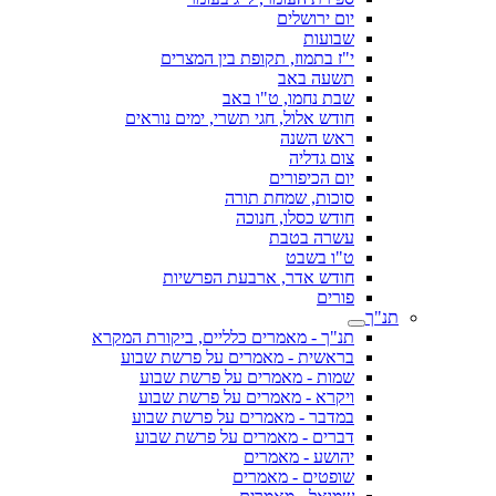
יום ירושלים
שבועות
י"ז בתמוז, תקופת בין המצרים
תשעה באב
שבת נחמו, ט"ו באב
חודש אלול, חגי תשרי, ימים נוראים
ראש השנה
צום גדליה
יום הכיפורים
סוכות, שמחת תורה
חודש כסלו, חנוכה
עשרה בטבת
ט"ו בשבט
חודש אדר, ארבעת הפרשיות
פורים
תנ"ך
תנ"ך - מאמרים כלליים, ביקורת המקרא
בראשית - מאמרים על פרשת שבוע
שמות - מאמרים על פרשת שבוע
ויקרא - מאמרים על פרשת שבוע
במדבר - מאמרים על פרשת שבוע
דברים - מאמרים על פרשת שבוע
יהושע - מאמרים
שופטים - מאמרים