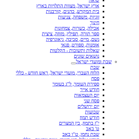
שואה
ארץ ישראל, מצוות התלויות בארץ
בית המקדש, כהנים, קורבנות
זוגיות, משפחה, צניעות
חינוך
אכילה, כשרות, צמחונות
ספר תורה, תפילין, מזוזה, ציצית
גשם, מיים, סביבה, גיאוגרפיה
אומנות, ספורט, פנאי
שאלות ותשובות - הקלטות
נושאים שונים
שבת ומועדי ישראל
שבת
הלוח העברי, מועדי ישראל, ראש חודש - כללי
פסח
ספירת העומר, ל"ג בעומר
חודש אייר
יום העצמאות
פסח שני
יום ירושלים
שבועות
חודש תמוז
י"ז בתמוז, בין המצרים
ט' באב
שבת נחמו, ט"ו באב