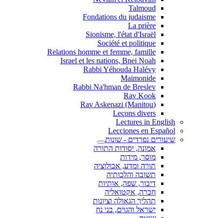
Talmoud
Fondations du judaisme
La prière
Sionisme, l'état d'Israël
Société et politique
Relations homme et femme, famille
Israel et les nations, Bnei Noah
Rabbi Yéhouda Halévy
Maimonide
Rabbi Na'hman de Breslev
Rav Kook
(Rav Askenazi (Manitou
Leçons divers
Lectures in English
Lecciones en Español
שיעורים נפרדים - שונות
אמונה, יסודות התורה
מוסר, מידות
תורה ומדע, אבולוציה
תשובה והלכותיה
דיבור, שפה, אותיות
חברה, אקטואליה
תהליך הגאולה וציונות
ישראל והגוים, בני נח