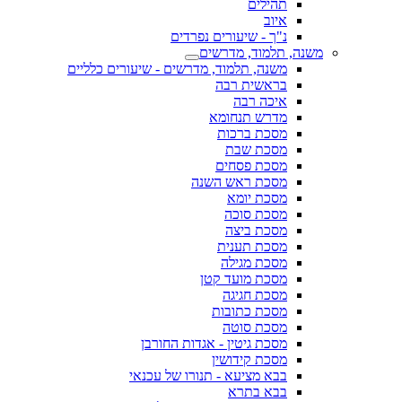
תהילים
איוב
נ"ך - שיעורים נפרדים
משנה, תלמוד, מדרשים
משנה, תלמוד, מדרשים - שיעורים כלליים
בראשית רבה
איכה רבה
מדרש תנחומא
מסכת ברכות
מסכת שבת
מסכת פסחים
מסכת ראש השנה
מסכת יומא
מסכת סוכה
מסכת ביצה
מסכת תענית
מסכת מגילה
מסכת מועד קטן
מסכת חגיגה
מסכת כתובות
מסכת סוטה
מסכת גיטין - אגדות החורבן
מסכת קידושין
בבא מציעא - תנורו של עכנאי
בבא בתרא