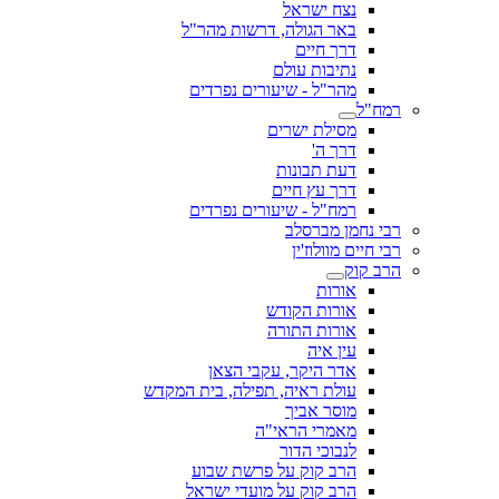
נצח ישראל
באר הגולה, דרשות מהר"ל
דרך חיים
נתיבות עולם
מהר"ל - שיעורים נפרדים
רמח"ל
מסילת ישרים
דרך ה'
דעת תבונות
דרך עץ חיים
רמח"ל - שיעורים נפרדים
רבי נחמן מברסלב
רבי חיים מוולוז'ין
הרב קוק
אורות
אורות הקודש
אורות התורה
עין איה
אדר היקר, עקבי הצאן
עולת ראיה, תפילה, בית המקדש
מוסר אביך
מאמרי הראי"ה
לנבוכי הדור
הרב קוק על פרשת שבוע
הרב קוק על מועדי ישראל