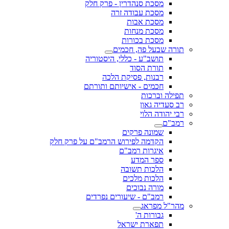
מסכת סנהדרין - פרק חלק
מסכת עבודה זרה
מסכת אבות
מסכת מנחות
מסכת בכורות
תורה שבעל פה, חכמים
תושב"ע - כללי, היסטוריה
תורת הסוד
רבנות, פסיקת הלכה
חכמים - אישיותם ותורתם
תפילה וברכות
רב סעדיה גאון
רבי יהודה הלוי
רמב"ם
שמונה פרקים
הקדמה לפירוש הרמב"ם על פרק חלק
איגרות רמב"ם
ספר המדע
הלכות תשובה
הלכות מלכים
מורה נבוכים
רמב"ם - שיעורים נפרדים
מהר"ל מפראג
גבורות ה'
תפארת ישראל