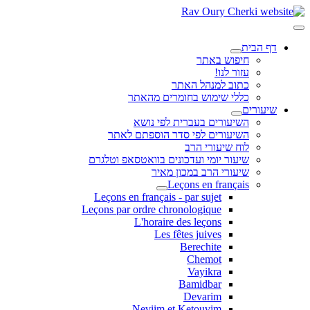
דף הבית
חיפוש באתר
עזור לנו!
כתוב למנהל האתר
כללי שימוש בחומרים מהאתר
שיעורים
השיעורים בעברית לפי נושא
השיעורים לפי סדר הוספתם לאתר
לוח שיעורי הרב
שיעור יומי ועדכונים בוואטסאפ וטלגרם
שיעורי הרב במכון מאיר
Leçons en français
Leçons en français - par sujet
Leçons par ordre chronologique
L'horaire des leçons
Les fêtes juives
Berechite
Chemot
Vayikra
Bamidbar
Devarim
Neviim et Ketouvim