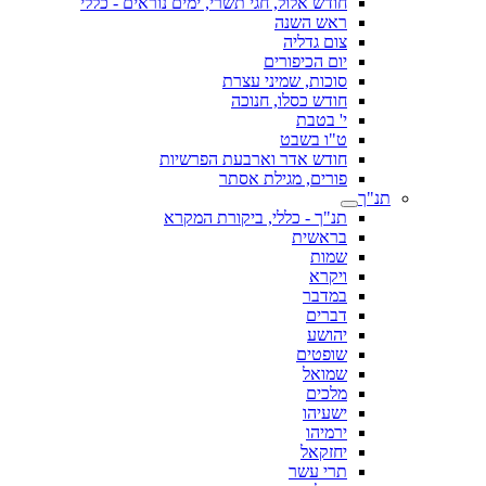
חודש אלול, חגי תשרי, ימים נוראים - כללי
ראש השנה
צום גדליה
יום הכיפורים
סוכות, שמיני עצרת
חודש כסלו, חנוכה
י' בטבת
ט"ו בשבט
חודש אדר וארבעת הפרשיות
פורים, מגילת אסתר
תנ"ך
תנ"ך - כללי, ביקורת המקרא
בראשית
שמות
ויקרא
במדבר
דברים
יהושע
שופטים
שמואל
מלכים
ישעיהו
ירמיהו
יחזקאל
תרי עשר