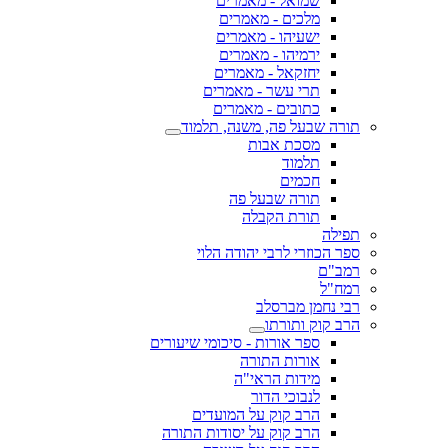
שמואל - מאמרים
מלכים - מאמרים
ישעיהו - מאמרים
ירמיהו - מאמרים
יחזקאל - מאמרים
תרי עשר - מאמרים
כתובים - מאמרים
תורה שבעל פה, משנה, תלמוד
מסכת אבות
תלמוד
חכמים
תורה שבעל פה
תורת הקבלה
תפילה
ספר הכוזרי לרבי יהודה הלוי
רמב"ם
רמח"ל
רבי נחמן מברסלב
הרב קוק ותורתו
ספר אורות - סיכומי שיעורים
אורות התורה
מידות הראי"ה
לנבוכי הדור
הרב קוק על המועדים
הרב קוק על יסודות התורה