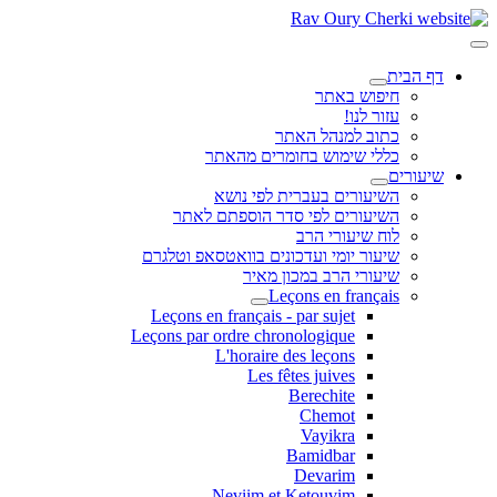
דף הבית
חיפוש באתר
עזור לנו!
כתוב למנהל האתר
כללי שימוש בחומרים מהאתר
שיעורים
השיעורים בעברית לפי נושא
השיעורים לפי סדר הוספתם לאתר
לוח שיעורי הרב
שיעור יומי ועדכונים בוואטסאפ וטלגרם
שיעורי הרב במכון מאיר
Leçons en français
Leçons en français - par sujet
Leçons par ordre chronologique
L'horaire des leçons
Les fêtes juives
Berechite
Chemot
Vayikra
Bamidbar
Devarim
Neviim et Ketouvim