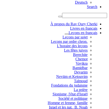
Deutsch
Search
À propos du Rav Oury Cherki
Livres en français
Leçons en français
Leçons par sujet
.Leçons par ordre chron
L'horaire des leçons
Les fêtes juives
Berechite
Chemot
Vayikra
Bamidbar
Devarim
Neviim et Ketouvim
Talmoud
Fondations du judaisme
La prière
Sionisme, l'état d'Israël
Société et politique
Homme et femme, famille
Israel et les nat., B. Noah