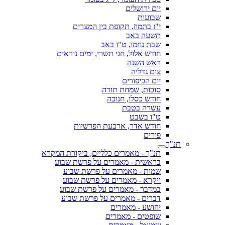
יום ירושלים
שבועות
י"ז בתמוז, תקופת בין המצרים
תשעה באב
שבת נחמו, ט"ו באב
חודש אלול, חגי תשרי, ימים נוראים
ראש השנה
צום גדליה
יום הכיפורים
סוכות, שמחת תורה
חודש כסלו, חנוכה
עשרה בטבת
ט"ו בשבט
חודש אדר, ארבעת הפרשיות
פורים
תנ"ך
תנ"ך - מאמרים כלליים, ביקורת המקרא
בראשית - מאמרים על פרשת שבוע
שמות - מאמרים על פרשת שבוע
ויקרא - מאמרים על פרשת שבוע
במדבר - מאמרים על פרשת שבוע
דברים - מאמרים על פרשת שבוע
יהושע - מאמרים
שופטים - מאמרים