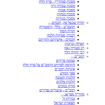
מסכת סנהדרין - פרק חלק
מסכת עבודה זרה
מסכת אבות
מסכת מנחות
מסכת בכורות
תורה שבעל פה, חכמים
תושב"ע - כללי, היסטוריה
תורת הסוד
רבנות, פסיקת הלכה
חכמים - אישיותם ותורתם
תפילה וברכות
רב סעדיה גאון
רבי יהודה הלוי
רמב"ם
שמונה פרקים
הקדמה לפירוש הרמב"ם על פרק חלק
איגרות רמב"ם
ספר המדע
הלכות תשובה
הלכות מלכים
מורה נבוכים
רמב"ם - שיעורים נפרדים
מהר"ל מפראג
גבורות ה'
תפארת ישראל