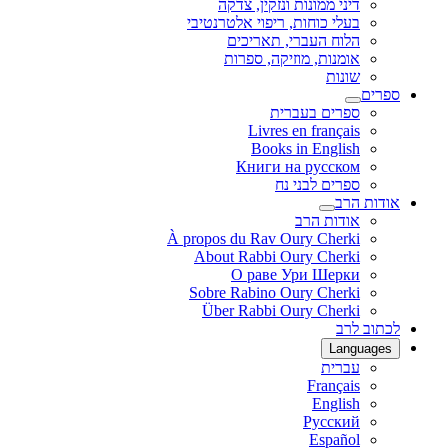
דיני ממונות ונזקין, צדקה
בעלי כוחות, ריפוי אלטרנטיבי
הלוח העברי, תאריכים
אומנות, מוזיקה, ספרות
שונות
ספרים
ספרים בעברית
Livres en français
Books in English
Книги на русском
ספרים לבני נח
אודות הרב
אודות הרב
À propos du Rav Oury Cherki
About Rabbi Oury Cherki
О раве Ури Шерки
Sobre Rabino Oury Cherki
Über Rabbi Oury Cherki
לכתוב לרב
Languages
עברית
Français
English
Русский
Español