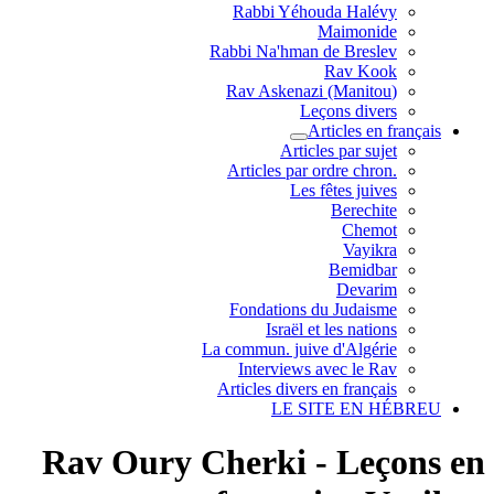
Rabbi Yéhouda Halévy
Maimonide
Rabbi Na'hman de Breslev
Rav Kook
(Rav Askenazi (Manitou
Leçons divers
Articles en français
Articles par sujet
.Articles par ordre chron
Les fêtes juives
Berechite
Chemot
Vayikra
Bemidbar
Devarim
Fondations du Judaisme
Israël et les nations
La commun. juive d'Algérie
Interviews avec le Rav
Articles divers en français
LE SITE EN HÉBREU
Rav Oury Cherki - Leçons en