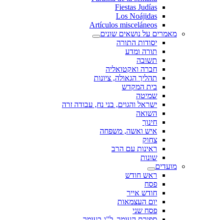
Fiestas Judías
Los Noájidas
Artículos misceláneos
מאמרים על נושאים שונים
יסודות התורה
תורה ומדע
תשובה
חברה ואקטואליה
תהליך הגאולה, ציונות
בית המקדש
שמיטה
ישראל והגוים, בני נח, עבודה זרה
השואה
חינוך
איש ואשה, משפחה
צחוק
ראינות עם הרב
שונות
מועדים
ראש חודש
פסח
חודש אייר
יום העצמאות
פסח שני
ספירת העומר, ל"ג בעומר