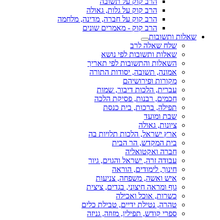
הרב קוק על תשובה
הרב קוק על גלות, גאולה
הרב קוק על חברה, מדינה, מלחמה
הרב קוק - מאמרים שונים
שאלות ותשובות
שלח שאלה לרב
שאלות ותשובות לפי נושא
השאלות והתשובות לפי תאריך
אמונה, תשובה, יסודות התורה
מקורות ופירושיהם
עברית, הלכות דיבור, שמות
חכמים, רבנות, פסיקת הלכה
תפילה, ברכות, בית כנסת
שבת ומועד
ציונות, גאולה
ארץ ישראל, הלכות תלויות בה
בית המקדש, הר הבית
חברה ואקטואליה
עבודה זרה, ישראל והגוים, גיור
חינוך, לימודים, הוראה
איש ואשה, משפחה, צניעות
גוף ומראה חיצוני, בגדים, ציצית
כשרות, אוכל ואכילה
טהרה, נטילת ידיים, טבילת כלים
ספרי קודש, תפילין, מזוזה, גניזה