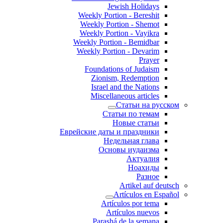
Jewish Holidays
Weekly Portion - Bereshit
Weekly Portion - Shemot
Weekly Portion - Vayikra
Weekly Portion - Bemidbar
Weekly Portion - Devarim
Prayer
Foundations of Judaism
Zionism, Redemption
Israel and the Nations
Miscellaneous articles
Статьи на русском
Статьи по темам
Новые статьи
Еврейские даты и праздники
Недельная глава
Основы иудаизма
Актуалия
Ноахиды
Разное
Artikel auf deutsch
Artículos en Español
Artículos por tema
Artículos nuevos
Parashá de la semana