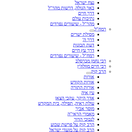
נצח ישראל
באר הגולה, דרשות מהר"ל
דרך חיים
נתיבות עולם
מהר"ל - שיעורים נפרדים
רמח"ל
מסילת ישרים
דרך ה'
דעת תבונות
דרך עץ חיים
רמח"ל - שיעורים נפרדים
רבי נחמן מברסלב
רבי חיים מוולוז'ין
הרב קוק
אורות
אורות הקודש
אורות התורה
עין איה
אדר היקר, עקבי הצאן
עולת ראיה, תפילה, בית המקדש
מוסר אביך
מאמרי הראי"ה
לנבוכי הדור
הרב קוק על פרשת שבוע
הרב קוק על מועדי ישראל