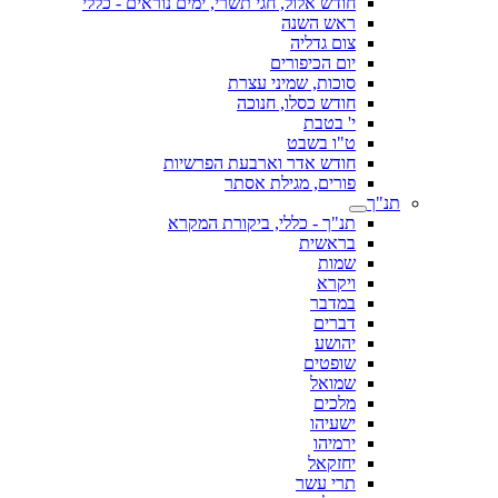
חודש אלול, חגי תשרי, ימים נוראים - כללי
ראש השנה
צום גדליה
יום הכיפורים
סוכות, שמיני עצרת
חודש כסלו, חנוכה
י' בטבת
ט"ו בשבט
חודש אדר וארבעת הפרשיות
פורים, מגילת אסתר
תנ"ך
תנ"ך - כללי, ביקורת המקרא
בראשית
שמות
ויקרא
במדבר
דברים
יהושע
שופטים
שמואל
מלכים
ישעיהו
ירמיהו
יחזקאל
תרי עשר