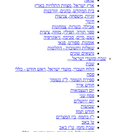
שואה
ארץ ישראל, מצוות התלויות בארץ
בית המקדש, כהנים, קורבנות
זוגיות, משפחה, צניעות
חינוך
אכילה, כשרות, צמחונות
ספר תורה, תפילין, מזוזה, ציצית
גשם, מיים, סביבה, גיאוגרפיה
אומנות, ספורט, פנאי
שאלות ותשובות - הקלטות
נושאים שונים
שבת ומועדי ישראל
שבת
הלוח העברי, מועדי ישראל, ראש חודש - כללי
פסח
ספירת העומר, ל"ג בעומר
חודש אייר
יום העצמאות
פסח שני
יום ירושלים
שבועות
חודש תמוז
י"ז בתמוז, בין המצרים
ט' באב
שבת נחמו, ט"ו באב