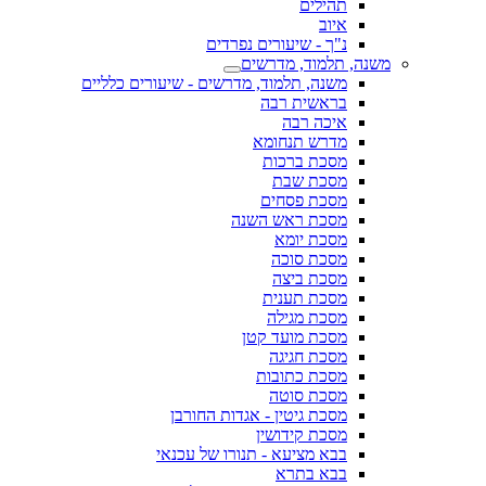
תהילים
איוב
נ"ך - שיעורים נפרדים
משנה, תלמוד, מדרשים
משנה, תלמוד, מדרשים - שיעורים כלליים
בראשית רבה
איכה רבה
מדרש תנחומא
מסכת ברכות
מסכת שבת
מסכת פסחים
מסכת ראש השנה
מסכת יומא
מסכת סוכה
מסכת ביצה
מסכת תענית
מסכת מגילה
מסכת מועד קטן
מסכת חגיגה
מסכת כתובות
מסכת סוטה
מסכת גיטין - אגדות החורבן
מסכת קידושין
בבא מציעא - תנורו של עכנאי
בבא בתרא