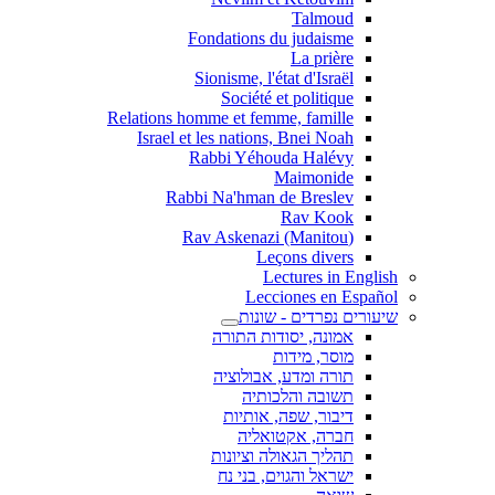
Talmoud
Fondations du judaisme
La prière
Sionisme, l'état d'Israël
Société et politique
Relations homme et femme, famille
Israel et les nations, Bnei Noah
Rabbi Yéhouda Halévy
Maimonide
Rabbi Na'hman de Breslev
Rav Kook
(Rav Askenazi (Manitou
Leçons divers
Lectures in English
Lecciones en Español
שיעורים נפרדים - שונות
אמונה, יסודות התורה
מוסר, מידות
תורה ומדע, אבולוציה
תשובה והלכותיה
דיבור, שפה, אותיות
חברה, אקטואליה
תהליך הגאולה וציונות
ישראל והגוים, בני נח