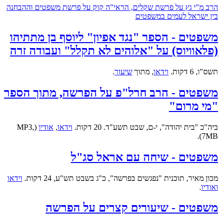
הרב מ"י גץ על פרשת שקלים, הראי"ה קוק על פרשת משפטים וההבחנה
בין ישראל לעמים במשפטים
משפטים - הספר "נגד אפיון" ליוסף בן מתתיהו
(פלאוויוס) על "אלוהים לא תקלל" ועבודה זרה
תשס"ו, 6 דקות.
וידאו
, מתוך
שיעור
.
משפטים - הרב חרל"פ על הפרשה, מתוך הספר
"מי מרום"
ביה"כ "בית יהודה", י-ם, שבט תשע"ד. 20 דקות.
וידאו
,
אודיו
(MP3,
7MB).
משפטים - שיחה עם אראל סג"ל
מכון מאיר, תוכנית "נפגשים בפרשה", כ"ג בשבט תש"ע, 24 דקות.
וידאו
ואודיו
.
משפטים - שיעורים קצרים על הפרשה