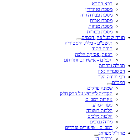
בבא בתרא
מסכת סנהדרין
מסכת עבודה זרה
מסכת אבות
מסכת מנחות
מסכת בכורות
תורה שבעל פה, חכמים
תושב"ע - כללי, היסטוריה
תורת הסוד
רבנות, פסיקת הלכה
חכמים - אישיותם ותורתם
תפילה וברכות
רב סעדיה גאון
רבי יהודה הלוי
רמב"ם
שמונה פרקים
הקדמה לפירוש על פרק חלק
איגרות רמב"ם
ספר המדע
הלכות תשובה
הלכות מלכים
מורה נבוכים
רמב"ם - שיעורים נפרדים
מהר"ל מפראג
גבורות ה'