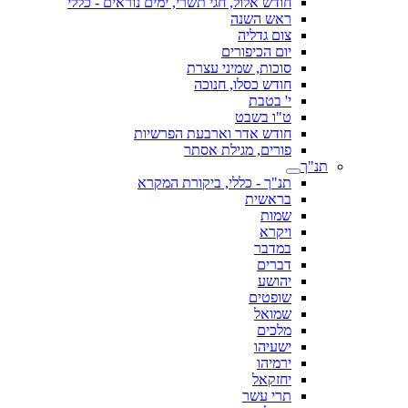
חודש אלול, חגי תשרי, ימים נוראים - כללי
ראש השנה
צום גדליה
יום הכיפורים
סוכות, שמיני עצרת
חודש כסלו, חנוכה
י' בטבת
ט"ו בשבט
חודש אדר וארבעת הפרשיות
פורים, מגילת אסתר
תנ"ך
תנ"ך - כללי, ביקורת המקרא
בראשית
שמות
ויקרא
במדבר
דברים
יהושע
שופטים
שמואל
מלכים
ישעיהו
ירמיהו
יחזקאל
תרי עשר