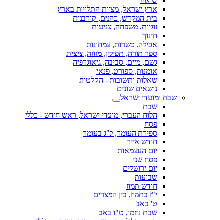
שואה
ארץ ישראל, מצוות התלויות בארץ
בית המקדש, כהנים, קורבנות
זוגיות, משפחה, צניעות
חינוך
אכילה, כשרות, צמחונות
ספר תורה, תפילין, מזוזה, ציצית
גשם, מיים, סביבה, גיאוגרפיה
אומנות, ספורט, פנאי
שאלות ותשובות - הקלטות
נושאים שונים
שבת ומועדי ישראל
שבת
הלוח העברי, מועדי ישראל, ראש חודש - כללי
פסח
ספירת העומר, ל"ג בעומר
חודש אייר
יום העצמאות
פסח שני
יום ירושלים
שבועות
חודש תמוז
י"ז בתמוז, בין המצרים
ט' באב
שבת נחמו, ט"ו באב