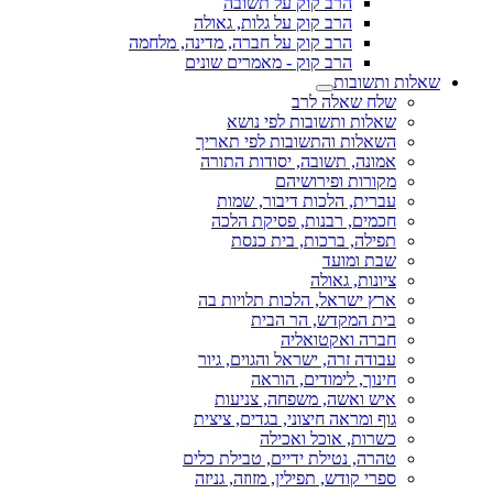
הרב קוק על תשובה
הרב קוק על גלות, גאולה
הרב קוק על חברה, מדינה, מלחמה
הרב קוק - מאמרים שונים
שאלות ותשובות
שלח שאלה לרב
שאלות ותשובות לפי נושא
השאלות והתשובות לפי תאריך
אמונה, תשובה, יסודות התורה
מקורות ופירושיהם
עברית, הלכות דיבור, שמות
חכמים, רבנות, פסיקת הלכה
תפילה, ברכות, בית כנסת
שבת ומועד
ציונות, גאולה
ארץ ישראל, הלכות תלויות בה
בית המקדש, הר הבית
חברה ואקטואליה
עבודה זרה, ישראל והגוים, גיור
חינוך, לימודים, הוראה
איש ואשה, משפחה, צניעות
גוף ומראה חיצוני, בגדים, ציצית
כשרות, אוכל ואכילה
טהרה, נטילת ידיים, טבילת כלים
ספרי קודש, תפילין, מזוזה, גניזה