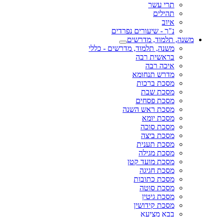
תרי עשר
תהילים
איוב
נ"ך - שיעורים נפרדים
משנה, תלמוד, מדרשים
משנה, תלמוד, מדרשים - כללי
בראשית רבה
איכה רבה
מדרש תנחומא
מסכת ברכות
מסכת שבת
מסכת פסחים
מסכת ראש השנה
מסכת יומא
מסכת סוכה
מסכת ביצה
מסכת תענית
מסכת מגילה
מסכת מועד קטן
מסכת חגיגה
מסכת כתובות
מסכת סוטה
מסכת גיטין
מסכת קידושין
בבא מציעא