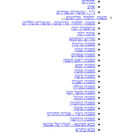
תהילים
איוב
נ"ך - שיעורים נפרדים
משנה, תלמוד, מדרשים
משנה, תלמוד, מדרשים - שיעורים כלליים
בראשית רבה
איכה רבה
מדרש תנחומא
מסכת ברכות
מסכת שבת
מסכת פסחים
מסכת ראש השנה
מסכת יומא
מסכת סוכה
מסכת ביצה
מסכת תענית
מסכת מגילה
מסכת מועד קטן
מסכת חגיגה
מסכת כתובות
מסכת סוטה
מסכת גיטין - אגדות החורבן
מסכת קידושין
בבא מציעא - תנורו של עכנאי
בבא בתרא