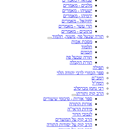
שמואל - מאמרים
מלכים - מאמרים
ישעיהו - מאמרים
ירמיהו - מאמרים
יחזקאל - מאמרים
תרי עשר - מאמרים
כתובים - מאמרים
תורה שבעל פה, משנה, תלמוד
מסכת אבות
תלמוד
חכמים
תורה שבעל פה
תורת הקבלה
תפילה
ספר הכוזרי לרבי יהודה הלוי
רמב"ם
רמח"ל
רבי נחמן מברסלב
הרב קוק ותורתו
ספר אורות - סיכומי שיעורים
אורות התורה
מידות הראי"ה
לנבוכי הדור
הרב קוק על המועדים
הרב קוק על יסודות התורה