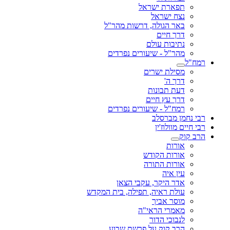
תפארת ישראל
נצח ישראל
באר הגולה, דרשות מהר"ל
דרך חיים
נתיבות עולם
מהר"ל - שיעורים נפרדים
רמח"ל
מסילת ישרים
דרך ה'
דעת תבונות
דרך עץ חיים
רמח"ל - שיעורים נפרדים
רבי נחמן מברסלב
רבי חיים מוולוז'ין
הרב קוק
אורות
אורות הקודש
אורות התורה
עין איה
אדר היקר, עקבי הצאן
עולת ראיה, תפילה, בית המקדש
מוסר אביך
מאמרי הראי"ה
לנבוכי הדור
הרב קוק על פרשת שבוע