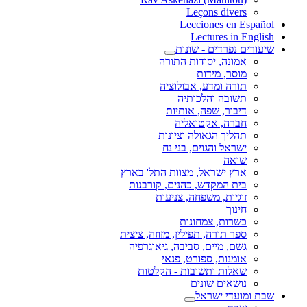
Leçons divers
Lecciones en Español
Lectures in English
שיעורים נפרדים - שונות
אמונה, יסודות התורה
מוסר, מידות
תורה ומדע, אבולוציה
תשובה והלכותיה
דיבור, שפה, אותיות
חברה, אקטואליה
תהליך הגאולה וציונות
ישראל והגוים, בני נח
שואה
ארץ ישראל, מצוות התל' בארץ
בית המקדש, כהנים, קורבנות
זוגיות, משפחה, צניעות
חינוך
כשרות, צמחונות
ספר תורה, תפילין, מזוזה, ציצית
גשם, מיים, סביבה, גיאוגרפיה
אומנות, ספורט, פנאי
שאלות ותשובות - הקלטות
נושאים שונים
שבת ומועדי ישראל