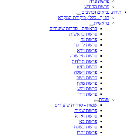
פרשת פרה
פרשת החודש
תורה, נביאים וכתובים
תנ"ך - כללי, ביקורת המקרא
בראשית
בראשית - סדרות שיעורים
פרשת בראשית
פרשת נח
פרשת לך לך
פרשת וירא
פרשת חיי שרה
פרשת תולדות
פרשת ויצא
פרשת וישלח
פרשת וישב
פרשת מקץ
פרשת ויגש
פרשת ויחי
שמות
שמות - סדרות שיעורים
פרשת שמות
פרשת וארא
פרשת בא
פרשת בשלח
פרשת יתרו