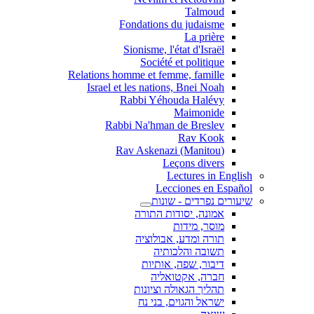
Talmoud
Fondations du judaisme
La prière
Sionisme, l'état d'Israël
Société et politique
Relations homme et femme, famille
Israel et les nations, Bnei Noah
Rabbi Yéhouda Halévy
Maimonide
Rabbi Na'hman de Breslev
Rav Kook
(Rav Askenazi (Manitou
Leçons divers
Lectures in English
Lecciones en Español
שיעורים נפרדים - שונות
אמונה, יסודות התורה
מוסר, מידות
תורה ומדע, אבולוציה
תשובה והלכותיה
דיבור, שפה, אותיות
חברה, אקטואליה
תהליך הגאולה וציונות
ישראל והגוים, בני נח