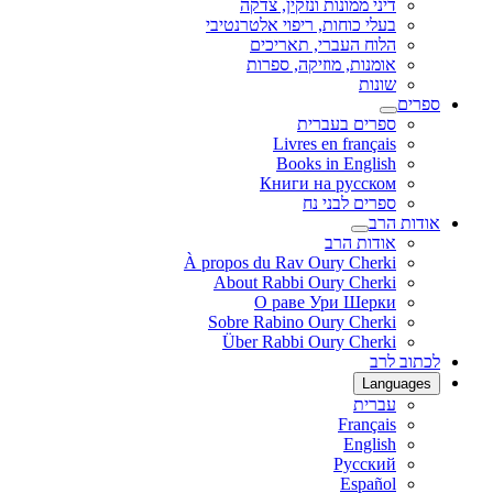
דיני ממונות ונזקין, צדקה
בעלי כוחות, ריפוי אלטרנטיבי
הלוח העברי, תאריכים
אומנות, מוזיקה, ספרות
שונות
ספרים
ספרים בעברית
Livres en français
Books in English
Книги на русском
ספרים לבני נח
אודות הרב
אודות הרב
À propos du Rav Oury Cherki
About Rabbi Oury Cherki
О раве Ури Шерки
Sobre Rabino Oury Cherki
Über Rabbi Oury Cherki
לכתוב לרב
Languages
עברית
Français
English
Русский
Español