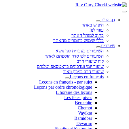
דף הבית
חיפוש באתר
עזור לנו!
כתוב למנהל האתר
כללי שימוש בחומרים מהאתר
שיעורים
השיעורים בעברית לפי נושא
השיעורים לפי סדר הוספתם לאתר
לוח שיעורי הרב
שיעור יומי ועדכונים בוואטסאפ וטלגרם
שיעורי הרב במכון מאיר
Leçons en français
Leçons en français - par sujet
Leçons par ordre chronologique
L'horaire des leçons
Les fêtes juives
Berechite
Chemot
Vayikra
Bamidbar
Devarim
Neviim et Ketouvim