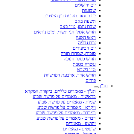
יום ירושלים
שבועות
י"ז בתמוז, תקופת בין המצרים
תשעה באב
שבת נחמו, ט"ו באב
חודש אלול, חגי תשרי, ימים נוראים
ראש השנה
צום גדליה
יום הכיפורים
סוכות, שמחת תורה
חודש כסלו, חנוכה
עשרה בטבת
ט"ו בשבט
חודש אדר, ארבעת הפרשיות
פורים
תנ"ך
תנ"ך - מאמרים כלליים, ביקורת המקרא
בראשית - מאמרים על פרשת שבוע
שמות - מאמרים על פרשת שבוע
ויקרא - מאמרים על פרשת שבוע
במדבר - מאמרים על פרשת שבוע
דברים - מאמרים על פרשת שבוע
יהושע - מאמרים
שופטים - מאמרים