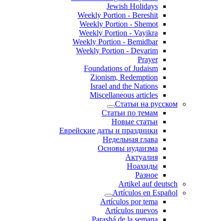
Jewish Holidays
Weekly Portion - Bereshit
Weekly Portion - Shemot
Weekly Portion - Vayikra
Weekly Portion - Bemidbar
Weekly Portion - Devarim
Prayer
Foundations of Judaism
Zionism, Redemption
Israel and the Nations
Miscellaneous articles
Статьи на русском
Статьи по темам
Новые статьи
Еврейские даты и праздники
Недельная глава
Основы иудаизма
Актуалия
Ноахиды
Разное
Artikel auf deutsch
Artículos en Español
Artículos por tema
Artículos nuevos
Parashá de la semana