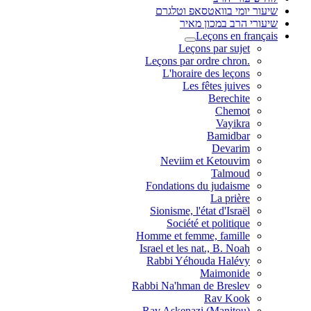
שיעור יומי בוואטסאפ וטלגרם
שיעורי הרב במכון מאיר
Leçons en français
Leçons par sujet
.Leçons par ordre chron
L'horaire des leçons
Les fêtes juives
Berechite
Chemot
Vayikra
Bamidbar
Devarim
Neviim et Ketouvim
Talmoud
Fondations du judaisme
La prière
Sionisme, l'état d'Israël
Société et politique
Homme et femme, famille
Israel et les nat., B. Noah
Rabbi Yéhouda Halévy
Maimonide
Rabbi Na'hman de Breslev
Rav Kook
(Rav Askenazi (Manitou