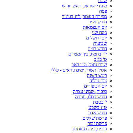
שבת
מועדי ישראל, ראש חודש
פסח
ספירת העומר, ל"ג בעומר
חודש אייר
יום העצמאות
פסח שני
יום ירושלים
שבועות
חודש תמוז
י"ז בתמוז, בין המצרים
ט' באב
שבת נחמו, ט"ו באב
אלול, תשרי, ימים נוראים - כללי
ראש השנה
צום גדליה
יום הכיפורים
סוכות, שמיני עצרת
חודש כסלו, חנוכה
י' בטבת
ט"ו בשבט
חודש אדר
פרשת שקלים
פרשת זכור
פורים, מגילת אסתר