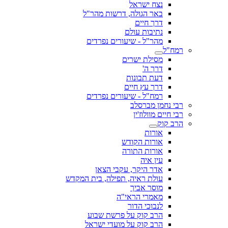
נצח ישראל
באר הגולה, דרשות מהר"ל
דרך חיים
נתיבות עולם
מהר"ל - שיעורים נפרדים
רמח"ל
מסילת ישרים
דרך ה'
דעת תבונות
דרך עץ חיים
רמח"ל - שיעורים נפרדים
רבי נחמן מברסלב
רבי חיים מוולוז'ין
הרב קוק
אורות
אורות הקודש
אורות התורה
עין איה
אדר היקר, עקבי הצאן
עולת ראיה, תפילה, בית המקדש
מוסר אביך
מאמרי הראי"ה
לנבוכי הדור
הרב קוק על פרשת שבוע
הרב קוק על מועדי ישראל