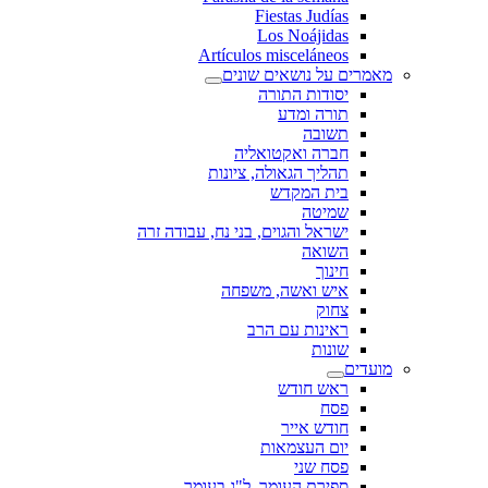
Fiestas Judías
Los Noájidas
Artículos misceláneos
מאמרים על נושאים שונים
יסודות התורה
תורה ומדע
תשובה
חברה ואקטואליה
תהליך הגאולה, ציונות
בית המקדש
שמיטה
ישראל והגוים, בני נח, עבודה זרה
השואה
חינוך
איש ואשה, משפחה
צחוק
ראינות עם הרב
שונות
מועדים
ראש חודש
פסח
חודש אייר
יום העצמאות
פסח שני
ספירת העומר, ל"ג בעומר