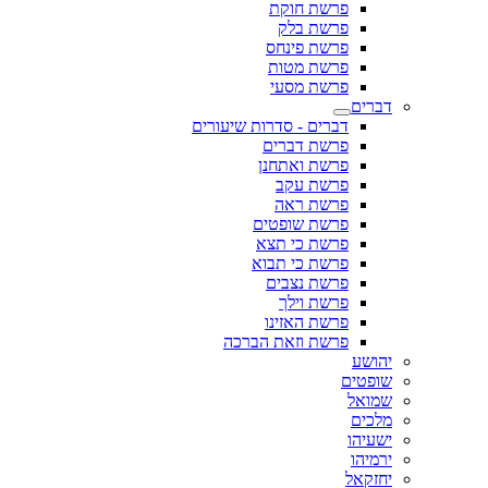
פרשת חוקת
פרשת בלק
פרשת פינחס
פרשת מטות
פרשת מסעי
דברים
דברים - סדרות שיעורים
פרשת דברים
פרשת ואתחנן
פרשת עקב
פרשת ראה
פרשת שופטים
פרשת כי תצא
פרשת כי תבוא
פרשת נצבים
פרשת וילך
פרשת האזינו
פרשת וזאת הברכה
יהושע
שופטים
שמואל
מלכים
ישעיהו
ירמיהו
יחזקאל