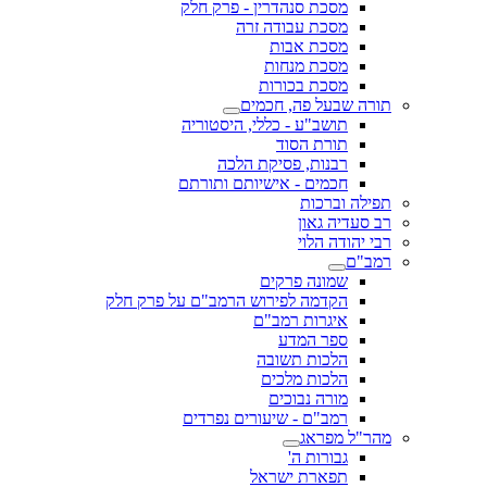
מסכת סנהדרין - פרק חלק
מסכת עבודה זרה
מסכת אבות
מסכת מנחות
מסכת בכורות
תורה שבעל פה, חכמים
תושב"ע - כללי, היסטוריה
תורת הסוד
רבנות, פסיקת הלכה
חכמים - אישיותם ותורתם
תפילה וברכות
רב סעדיה גאון
רבי יהודה הלוי
רמב"ם
שמונה פרקים
הקדמה לפירוש הרמב"ם על פרק חלק
איגרות רמב"ם
ספר המדע
הלכות תשובה
הלכות מלכים
מורה נבוכים
רמב"ם - שיעורים נפרדים
מהר"ל מפראג
גבורות ה'
תפארת ישראל