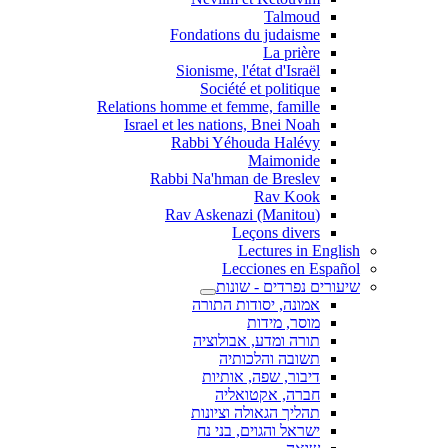
Talmoud
Fondations du judaisme
La prière
Sionisme, l'état d'Israël
Société et politique
Relations homme et femme, famille
Israel et les nations, Bnei Noah
Rabbi Yéhouda Halévy
Maimonide
Rabbi Na'hman de Breslev
Rav Kook
(Rav Askenazi (Manitou
Leçons divers
Lectures in English
Lecciones en Español
שיעורים נפרדים - שונות
אמונה, יסודות התורה
מוסר, מידות
תורה ומדע, אבולוציה
תשובה והלכותיה
דיבור, שפה, אותיות
חברה, אקטואליה
תהליך הגאולה וציונות
ישראל והגוים, בני נח