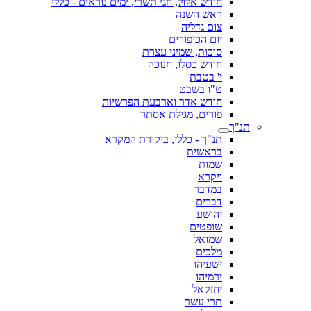
חודש אלול, חגי תשרי, ימים נוראים - כללי
ראש השנה
צום גדליה
יום הכיפורים
סוכות, שמיני עצרת
חודש כסלו, חנוכה
י' בטבת
ט"ו בשבט
חודש אדר וארבעת הפרשיות
פורים, מגילת אסתר
תנ"ך
תנ"ך - כללי, ביקורת המקרא
בראשית
שמות
ויקרא
במדבר
דברים
יהושע
שופטים
שמואל
מלכים
ישעיהו
ירמיהו
יחזקאל
תרי עשר