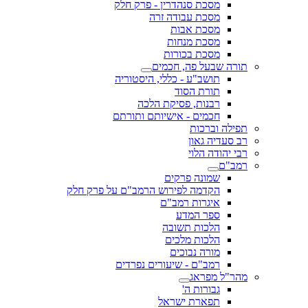
מסכת סנהדרין - פרק חלק
מסכת עבודה זרה
מסכת אבות
מסכת מנחות
מסכת בכורות
תורה שבעל פה, חכמים
תושב"ע - כללי, היסטוריה
תורת הסוד
רבנות, פסיקת הלכה
חכמים - אישיותם ותורתם
תפילה וברכות
רב סעדיה גאון
רבי יהודה הלוי
רמב"ם
שמונה פרקים
הקדמה לפירוש הרמב"ם על פרק חלק
איגרות רמב"ם
ספר המדע
הלכות תשובה
הלכות מלכים
מורה נבוכים
רמב"ם - שיעורים נפרדים
מהר"ל מפראג
גבורות ה'
תפארת ישראל