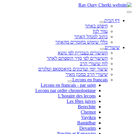
דף הבית
חיפוש באתר
עזור לנו!
כתוב למנהל האתר
כללי שימוש בחומרים מהאתר
שיעורים
השיעורים בעברית לפי נושא
השיעורים לפי סדר הוספתם לאתר
לוח שיעורי הרב
שיעור יומי ועדכונים בוואטסאפ וטלגרם
שיעורי הרב במכון מאיר
Leçons en français
Leçons en français - par sujet
Leçons par ordre chronologique
L'horaire des leçons
Les fêtes juives
Berechite
Chemot
Vayikra
Bamidbar
Devarim
Neviim et Ketouvim