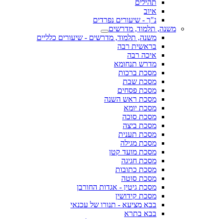
תהילים
איוב
נ"ך - שיעורים נפרדים
משנה, תלמוד, מדרשים
משנה, תלמוד, מדרשים - שיעורים כלליים
בראשית רבה
איכה רבה
מדרש תנחומא
מסכת ברכות
מסכת שבת
מסכת פסחים
מסכת ראש השנה
מסכת יומא
מסכת סוכה
מסכת ביצה
מסכת תענית
מסכת מגילה
מסכת מועד קטן
מסכת חגיגה
מסכת כתובות
מסכת סוטה
מסכת גיטין - אגדות החורבן
מסכת קידושין
בבא מציעא - תנורו של עכנאי
בבא בתרא