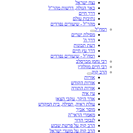
נצח ישראל
באר הגולה, דרשות מהר"ל
דרך חיים
נתיבות עולם
מהר"ל - שיעורים נפרדים
רמח"ל
מסילת ישרים
דרך ה'
דעת תבונות
דרך עץ חיים
רמח"ל - שיעורים נפרדים
רבי נחמן מברסלב
רבי חיים מוולוז'ין
הרב קוק
אורות
אורות הקודש
אורות התורה
עין איה
אדר היקר, עקבי הצאן
עולת ראיה, תפילה, בית המקדש
מוסר אביך
מאמרי הראי"ה
לנבוכי הדור
הרב קוק על פרשת שבוע
הרב קוק על מועדי ישראל