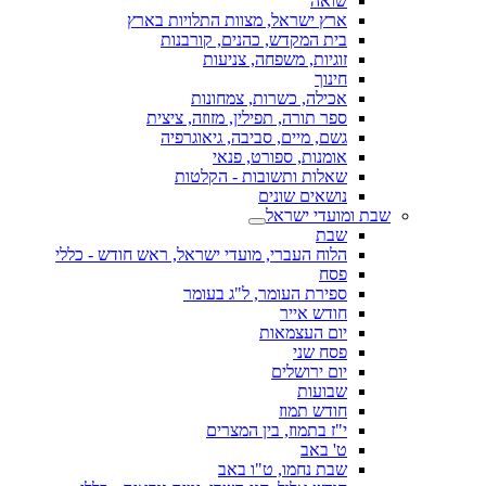
שואה
ארץ ישראל, מצוות התלויות בארץ
בית המקדש, כהנים, קורבנות
זוגיות, משפחה, צניעות
חינוך
אכילה, כשרות, צמחונות
ספר תורה, תפילין, מזוזה, ציצית
גשם, מיים, סביבה, גיאוגרפיה
אומנות, ספורט, פנאי
שאלות ותשובות - הקלטות
נושאים שונים
שבת ומועדי ישראל
שבת
הלוח העברי, מועדי ישראל, ראש חודש - כללי
פסח
ספירת העומר, ל"ג בעומר
חודש אייר
יום העצמאות
פסח שני
יום ירושלים
שבועות
חודש תמוז
י"ז בתמוז, בין המצרים
ט' באב
שבת נחמו, ט"ו באב