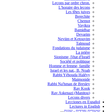
.Leçons par ordre chron
L'horaire des leçons
Les fêtes juives
Berechite
Chemot
Vayikra
Bamidbar
Devarim
Neviim et Ketouvim
Talmoud
Fondations du judaisme
La prière
Sionisme, l'état d'Israël
Société et politique
Homme et femme, famille
Israel et les nat., B. Noah
Rabbi Yéhouda Halévy
Maimonide
Rabbi Na'hman de Breslev
Rav Kook
(Rav Askenazi (Manitou
Leçons divers
Lecciones en Español
Lectures in English
שיעורים נפרדים - שונות