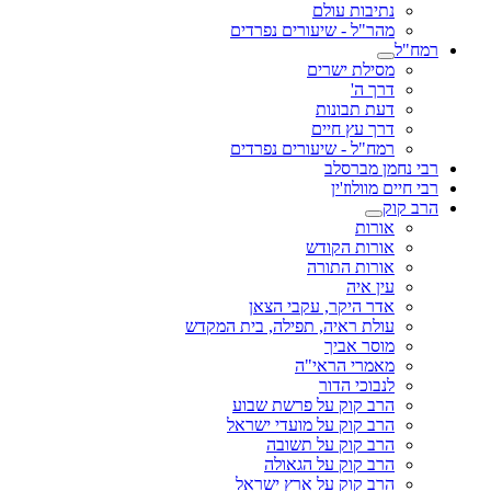
נתיבות עולם
מהר"ל - שיעורים נפרדים
רמח"ל
מסילת ישרים
דרך ה'
דעת תבונות
דרך עץ חיים
רמח"ל - שיעורים נפרדים
רבי נחמן מברסלב
רבי חיים מוולוז'ין
הרב קוק
אורות
אורות הקודש
אורות התורה
עין איה
אדר היקר, עקבי הצאן
עולת ראיה, תפילה, בית המקדש
מוסר אביך
מאמרי הראי"ה
לנבוכי הדור
הרב קוק על פרשת שבוע
הרב קוק על מועדי ישראל
הרב קוק על תשובה
הרב קוק על הגאולה
הרב קוק על ארץ ישראל