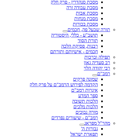
מסכת סנהדרין - פרק חלק
מסכת עבודה זרה
מסכת אבות
מסכת מנחות
מסכת בכורות
תורה שבעל פה, חכמים
תושב"ע - כללי, היסטוריה
תורת הסוד
רבנות, פסיקת הלכה
חכמים - אישיותם ותורתם
תפילה וברכות
רב סעדיה גאון
רבי יהודה הלוי
רמב"ם
שמונה פרקים
הקדמה לפירוש הרמב"ם על פרק חלק
איגרות רמב"ם
ספר המדע
הלכות תשובה
הלכות מלכים
מורה נבוכים
רמב"ם - שיעורים נפרדים
מהר"ל מפראג
גבורות ה'
תפארת ישראל