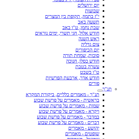
יום ירושלים
שבועות
י"ז בתמוז, תקופת בין המצרים
תשעה באב
שבת נחמו, ט"ו באב
חודש אלול, חגי תשרי, ימים נוראים
ראש השנה
צום גדליה
יום הכיפורים
סוכות, שמחת תורה
חודש כסלו, חנוכה
עשרה בטבת
ט"ו בשבט
חודש אדר, ארבעת הפרשיות
פורים
תנ"ך
תנ"ך - מאמרים כלליים, ביקורת המקרא
בראשית - מאמרים על פרשת שבוע
שמות - מאמרים על פרשת שבוע
ויקרא - מאמרים על פרשת שבוע
במדבר - מאמרים על פרשת שבוע
דברים - מאמרים על פרשת שבוע
יהושע - מאמרים
שופטים - מאמרים