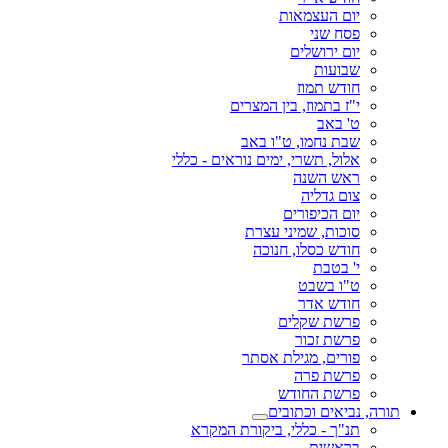
יום העצמאות
פסח שני
יום ירושלים
שבועות
חודש תמוז
י"ז בתמוז, בין המצרים
ט' באב
שבת נחמו, ט"ו באב
אלול, תשרי, ימים נוראים - כללי
ראש השנה
צום גדליה
יום הכיפורים
סוכות, שמיני עצרת
חודש כסלו, חנוכה
י' בטבת
ט"ו בשבט
חודש אדר
פרשת שקלים
פרשת זכור
פורים, מגילת אסתר
פרשת פרה
פרשת החודש
תורה, נביאים וכתובים
תנ"ך - כללי, ביקורת המקרא
בראשית