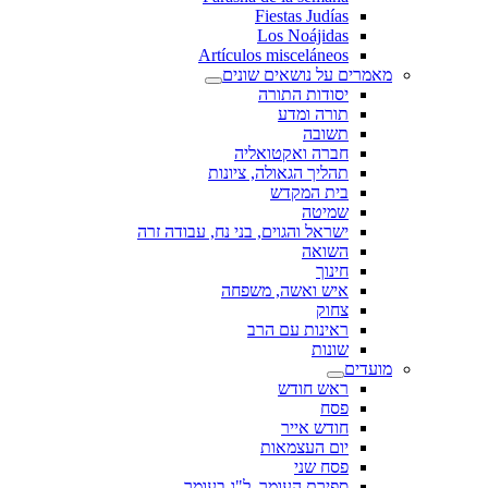
Fiestas Judías
Los Noájidas
Artículos misceláneos
מאמרים על נושאים שונים
יסודות התורה
תורה ומדע
תשובה
חברה ואקטואליה
תהליך הגאולה, ציונות
בית המקדש
שמיטה
ישראל והגוים, בני נח, עבודה זרה
השואה
חינוך
איש ואשה, משפחה
צחוק
ראינות עם הרב
שונות
מועדים
ראש חודש
פסח
חודש אייר
יום העצמאות
פסח שני
ספירת העומר, ל"ג בעומר