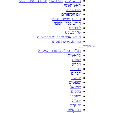
חודש אלול, חגי תשרי, ימים נוראים - כללי
ראש השנה
צום גדליה
יום הכיפורים
סוכות, שמיני עצרת
חודש כסלו, חנוכה
י' בטבת
ט"ו בשבט
חודש אדר וארבעת הפרשיות
פורים, מגילת אסתר
תנ"ך
תנ"ך - כללי, ביקורת המקרא
בראשית
שמות
ויקרא
במדבר
דברים
יהושע
שופטים
שמואל
מלכים
ישעיהו
ירמיהו
יחזקאל
תרי עשר