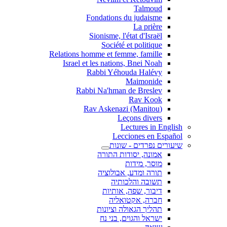
Talmoud
Fondations du judaisme
La prière
Sionisme, l'état d'Israël
Société et politique
Relations homme et femme, famille
Israel et les nations, Bnei Noah
Rabbi Yéhouda Halévy
Maimonide
Rabbi Na'hman de Breslev
Rav Kook
(Rav Askenazi (Manitou
Leçons divers
Lectures in English
Lecciones en Español
שיעורים נפרדים - שונות
אמונה, יסודות התורה
מוסר, מידות
תורה ומדע, אבולוציה
תשובה והלכותיה
דיבור, שפה, אותיות
חברה, אקטואליה
תהליך הגאולה וציונות
ישראל והגוים, בני נח