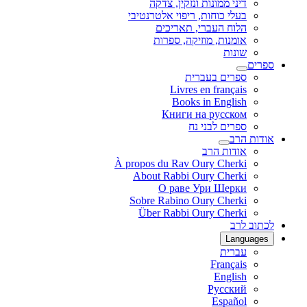
דיני ממונות ונזקין, צדקה
בעלי כוחות, ריפוי אלטרנטיבי
הלוח העברי, תאריכים
אומנות, מוזיקה, ספרות
שונות
ספרים
ספרים בעברית
Livres en français
Books in English
Книги на русском
ספרים לבני נח
אודות הרב
אודות הרב
À propos du Rav Oury Cherki
About Rabbi Oury Cherki
О раве Ури Шерки
Sobre Rabino Oury Cherki
Über Rabbi Oury Cherki
לכתוב לרב
Languages
עברית
Français
English
Русский
Español