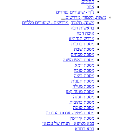
תהילים
איוב
נ"ך - שיעורים נפרדים
משנה, תלמוד, מדרשים
משנה, תלמוד, מדרשים - שיעורים כלליים
בראשית רבה
איכה רבה
מדרש תנחומא
מסכת ברכות
מסכת שבת
מסכת פסחים
מסכת ראש השנה
מסכת יומא
מסכת סוכה
מסכת ביצה
מסכת תענית
מסכת מגילה
מסכת מועד קטן
מסכת חגיגה
מסכת כתובות
מסכת סוטה
מסכת גיטין - אגדות החורבן
מסכת קידושין
בבא מציעא - תנורו של עכנאי
בבא בתרא