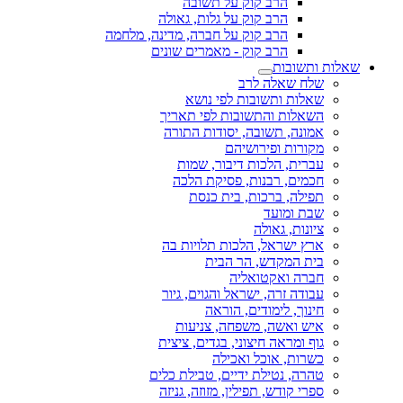
הרב קוק על תשובה
הרב קוק על גלות, גאולה
הרב קוק על חברה, מדינה, מלחמה
הרב קוק - מאמרים שונים
שאלות ותשובות
שלח שאלה לרב
שאלות ותשובות לפי נושא
השאלות והתשובות לפי תאריך
אמונה, תשובה, יסודות התורה
מקורות ופירושיהם
עברית, הלכות דיבור, שמות
חכמים, רבנות, פסיקת הלכה
תפילה, ברכות, בית כנסת
שבת ומועד
ציונות, גאולה
ארץ ישראל, הלכות תלויות בה
בית המקדש, הר הבית
חברה ואקטואליה
עבודה זרה, ישראל והגוים, גיור
חינוך, לימודים, הוראה
איש ואשה, משפחה, צניעות
גוף ומראה חיצוני, בגדים, ציצית
כשרות, אוכל ואכילה
טהרה, נטילת ידיים, טבילת כלים
ספרי קודש, תפילין, מזוזה, גניזה