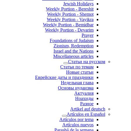
Jewish Holidays
Weekly Portion - Bereshit
Weekly Portion - Shemot
Weekly Portion - Vayikra
Weekly Portion - Bemidbar
Weekly Portion - Devarim
Prayer
Foundations of Judaism
Zionism, Redemption
Israel and the Nations
Miscellaneous articles
Статьи на русском
Статьи по темам
Новые статьи
Еврейские даты и праздники
Недельная глава
Основы иудаизма
Актуалия
Ноахиды
Разное
Artikel auf deutsch
Artículos en Español
Artículos por tema
Artículos nuevos
Parashá de la semana