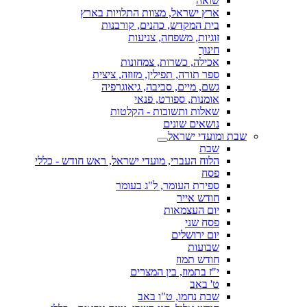
שואה
ארץ ישראל, מצוות התלויות בארץ
בית המקדש, כהנים, קורבנות
זוגיות, משפחה, צניעות
חינוך
אכילה, כשרות, צמחונות
ספר תורה, תפילין, מזוזה, ציצית
גשם, מיים, סביבה, גיאוגרפיה
אומנות, ספורט, פנאי
שאלות ותשובות - הקלטות
נושאים שונים
שבת ומועדי ישראל
שבת
הלוח העברי, מועדי ישראל, ראש חודש - כללי
פסח
ספירת העומר, ל"ג בעומר
חודש אייר
יום העצמאות
פסח שני
יום ירושלים
שבועות
חודש תמוז
י"ז בתמוז, בין המצרים
ט' באב
שבת נחמו, ט"ו באב