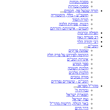
מסכת מנחות
מסכת בכורות
תורה שבעל פה, חכמים
תושב"ע - כללי, היסטוריה
תורת הסוד
רבנות, פסיקת הלכה
חכמים - אישיותם ותורתם
תפילה וברכות
רב סעדיה גאון
רבי יהודה הלוי
רמב"ם
שמונה פרקים
הקדמה לפירוש על פרק חלק
איגרות רמב"ם
ספר המדע
הלכות תשובה
הלכות מלכים
מורה נבוכים
רמב"ם - שיעורים נפרדים
מהר"ל מפראג
גבורות ה'
תפארת ישראל
נצח ישראל
באר הגולה, דרשות מהר"ל
דרך חיים