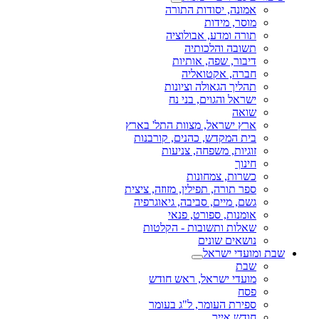
אמונה, יסודות התורה
מוסר, מידות
תורה ומדע, אבולוציה
תשובה והלכותיה
דיבור, שפה, אותיות
חברה, אקטואליה
תהליך הגאולה וציונות
ישראל והגוים, בני נח
שואה
ארץ ישראל, מצוות התל' בארץ
בית המקדש, כהנים, קורבנות
זוגיות, משפחה, צניעות
חינוך
כשרות, צמחונות
ספר תורה, תפילין, מזוזה, ציצית
גשם, מיים, סביבה, גיאוגרפיה
אומנות, ספורט, פנאי
שאלות ותשובות - הקלטות
נושאים שונים
שבת ומועדי ישראל
שבת
מועדי ישראל, ראש חודש
פסח
ספירת העומר, ל"ג בעומר
חודש אייר