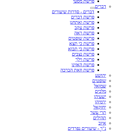
פרשת מסעי
דברים
דברים - סדרות שיעורים
פרשת דברים
פרשת ואתחנן
פרשת עקב
פרשת ראה
פרשת שופטים
פרשת כי תצא
פרשת כי תבוא
פרשת נצבים
פרשת וילך
פרשת האזינו
פרשת וזאת הברכה
יהושע
שופטים
שמואל
מלכים
ישעיהו
ירמיהו
יחזקאל
תרי עשר
תהילים
איוב
נ"ך - שיעורים נפרדים