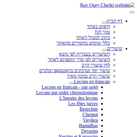
דף הבית
חיפוש באתר
עזור לנו!
כתוב למנהל האתר
כללי שימוש בחומרים מהאתר
שיעורים
השיעורים בעברית לפי נושא
השיעורים לפי סדר הוספתם לאתר
לוח שיעורי הרב
שיעור יומי ועדכונים בוואטסאפ וטלגרם
שיעורי הרב במכון מאיר
Leçons en français
Leçons en français - par sujet
Leçons par ordre chronologique
L'horaire des leçons
Les fêtes juives
Berechite
Chemot
Vayikra
Bamidbar
Devarim
Neviim et Ketouvim