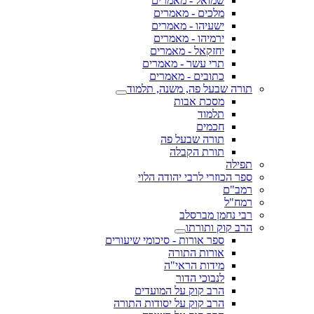
שמואל - מאמרים
מלכים - מאמרים
ישעיהו - מאמרים
ירמיהו - מאמרים
יחזקאל - מאמרים
תרי עשר - מאמרים
כתובים - מאמרים
תורה שבעל פה, משנה, תלמוד
מסכת אבות
תלמוד
חכמים
תורה שבעל פה
תורת הקבלה
תפילה
ספר הכוזרי לרבי יהודה הלוי
רמב"ם
רמח"ל
רבי נחמן מברסלב
הרב קוק ותורתו
ספר אורות - סיכומי שיעורים
אורות התורה
מידות הראי"ה
לנבוכי הדור
הרב קוק על המועדים
הרב קוק על יסודות התורה