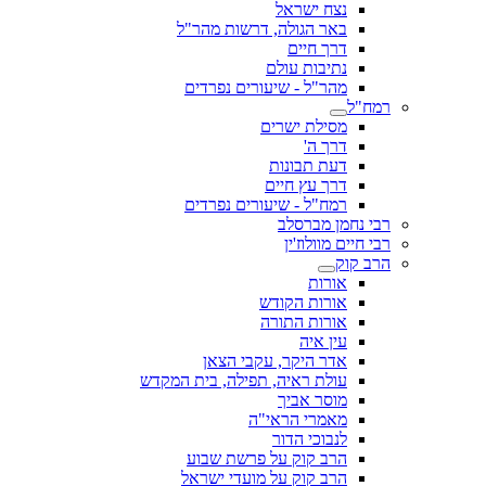
נצח ישראל
באר הגולה, דרשות מהר"ל
דרך חיים
נתיבות עולם
מהר"ל - שיעורים נפרדים
רמח"ל
מסילת ישרים
דרך ה'
דעת תבונות
דרך עץ חיים
רמח"ל - שיעורים נפרדים
רבי נחמן מברסלב
רבי חיים מוולוז'ין
הרב קוק
אורות
אורות הקודש
אורות התורה
עין איה
אדר היקר, עקבי הצאן
עולת ראיה, תפילה, בית המקדש
מוסר אביך
מאמרי הראי"ה
לנבוכי הדור
הרב קוק על פרשת שבוע
הרב קוק על מועדי ישראל