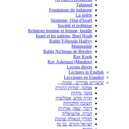
Talmoud
Fondations du judaisme
La prière
Sionisme, l'état d'Israël
Société et politique
Relations homme et femme, famille
Israel et les nations, Bnei Noah
Rabbi Yéhouda Halévy
Maimonide
Rabbi Na'hman de Breslev
Rav Kook
(Rav Askenazi (Manitou
Leçons divers
Lectures in English
Lecciones en Español
שיעורים נפרדים - שונות
אמונה, יסודות התורה
מוסר, מידות
תורה ומדע, אבולוציה
תשובה והלכותיה
דיבור, שפה, אותיות
חברה, אקטואליה
תהליך הגאולה וציונות
ישראל והגוים, בני נח