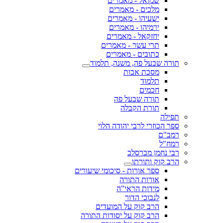
שמואל - מאמרים
מלכים - מאמרים
ישעיהו - מאמרים
ירמיהו - מאמרים
יחזקאל - מאמרים
תרי עשר - מאמרים
כתובים - מאמרים
תורה שבעל פה, משנה, תלמוד
מסכת אבות
תלמוד
חכמים
תורה שבעל פה
תורת הקבלה
תפילה
ספר הכוזרי לרבי יהודה הלוי
רמב"ם
רמח"ל
רבי נחמן מברסלב
הרב קוק ותורתו
ספר אורות - סיכומי שיעורים
אורות התורה
מידות הראי"ה
לנבוכי הדור
הרב קוק על המועדים
הרב קוק על יסודות התורה