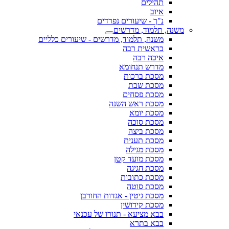
תהילים
איוב
נ"ך - שיעורים נפרדים
משנה, תלמוד, מדרשים
משנה, תלמוד, מדרשים - שיעורים כלליים
בראשית רבה
איכה רבה
מדרש תנחומא
מסכת ברכות
מסכת שבת
מסכת פסחים
מסכת ראש השנה
מסכת יומא
מסכת סוכה
מסכת ביצה
מסכת תענית
מסכת מגילה
מסכת מועד קטן
מסכת חגיגה
מסכת כתובות
מסכת סוטה
מסכת גיטין - אגדות החורבן
מסכת קידושין
בבא מציעא - תנורו של עכנאי
בבא בתרא