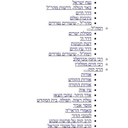
נצח ישראל
באר הגולה, דרשות מהר"ל
דרך חיים
נתיבות עולם
מהר"ל - שיעורים נפרדים
רמח"ל
מסילת ישרים
דרך ה'
דעת תבונות
דרך עץ חיים
רמח"ל - שיעורים נפרדים
רבי נחמן מברסלב
רבי חיים מוולוז'ין
הרב קוק
אורות
אורות הקודש
אורות התורה
עין איה
אדר היקר, עקבי הצאן
עולת ראיה, תפילה, בית המקדש
מוסר אביך
מאמרי הראי"ה
לנבוכי הדור
הרב קוק על פרשת שבוע
הרב קוק על מועדי ישראל