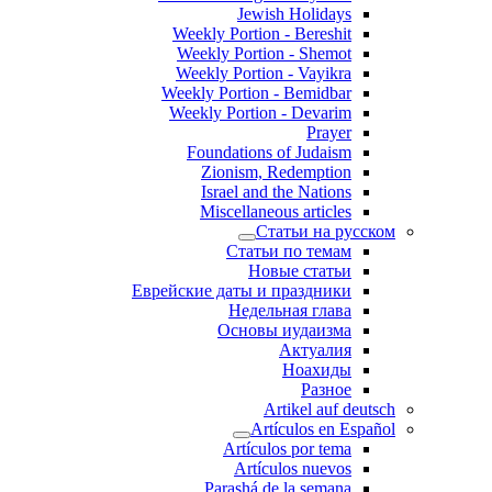
Jewish Holidays
Weekly Portion - Bereshit
Weekly Portion - Shemot
Weekly Portion - Vayikra
Weekly Portion - Bemidbar
Weekly Portion - Devarim
Prayer
Foundations of Judaism
Zionism, Redemption
Israel and the Nations
Miscellaneous articles
Статьи на русском
Статьи по темам
Новые статьи
Еврейские даты и праздники
Недельная глава
Основы иудаизма
Актуалия
Ноахиды
Разное
Artikel auf deutsch
Artículos en Español
Artículos por tema
Artículos nuevos
Parashá de la semana