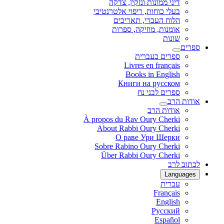
דיני ממונות ונזקין, צדקה
בעלי כוחות, ריפוי אלטרנטיבי
הלוח העברי, תאריכים
אומנות, מוזיקה, ספרות
שונות
ספרים
ספרים בעברית
Livres en français
Books in English
Книги на русском
ספרים לבני נח
אודות הרב
אודות הרב
À propos du Rav Oury Cherki
About Rabbi Oury Cherki
О раве Ури Шерки
Sobre Rabino Oury Cherki
Über Rabbi Oury Cherki
לכתוב לרב
Languages
עברית
Français
English
Русский
Español