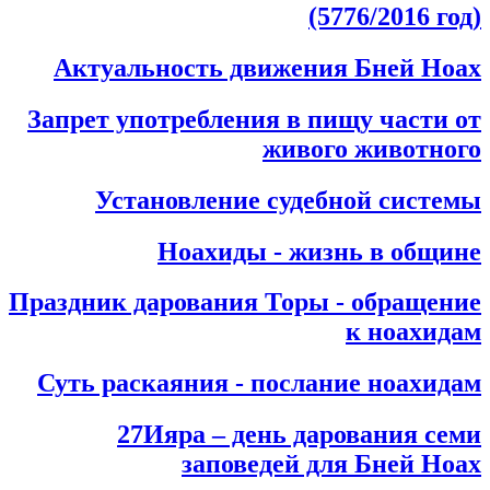
(5776/2016 год)
Актуальность движения Бней Ноах
Запрет употребления в пищу части от
живого животного
Установление судебной системы
Ноахиды - жизнь в общине
Праздник дарования Торы - обращение
к ноахидам
Суть раскаяния - послание ноахидам
27Ияра – день дарования семи
заповедей для Бней Ноах