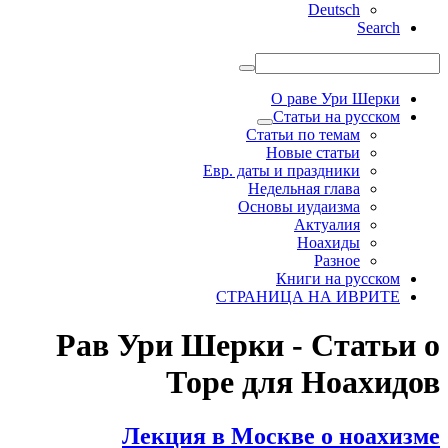
Deutsch
Search
О раве Ури Шерки
Статьи на русском
Статьи по темам
Новые статьи
Евр. даты и праздники
Недельная глава
Основы иудаизма
Актуалия
Ноахиды
Разное
Книги на русском
СТРАНИЦА НА ИВРИТЕ
Рав Ури Шерки - Статьи о
Торе для Ноахидов
Лекция в Москве о ноахизме