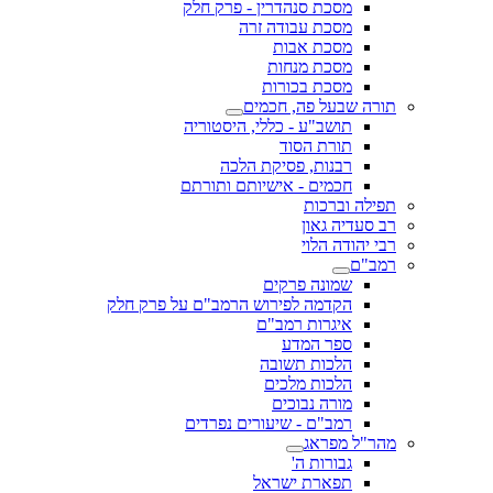
מסכת סנהדרין - פרק חלק
מסכת עבודה זרה
מסכת אבות
מסכת מנחות
מסכת בכורות
תורה שבעל פה, חכמים
תושב"ע - כללי, היסטוריה
תורת הסוד
רבנות, פסיקת הלכה
חכמים - אישיותם ותורתם
תפילה וברכות
רב סעדיה גאון
רבי יהודה הלוי
רמב"ם
שמונה פרקים
הקדמה לפירוש הרמב"ם על פרק חלק
איגרות רמב"ם
ספר המדע
הלכות תשובה
הלכות מלכים
מורה נבוכים
רמב"ם - שיעורים נפרדים
מהר"ל מפראג
גבורות ה'
תפארת ישראל