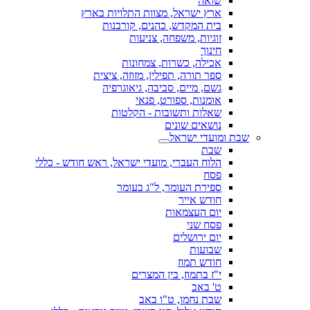
שואה
ארץ ישראל, מצוות התלויות בארץ
בית המקדש, כהנים, קורבנות
זוגיות, משפחה, צניעות
חינוך
אכילה, כשרות, צמחונות
ספר תורה, תפילין, מזוזה, ציצית
גשם, מיים, סביבה, גיאוגרפיה
אומנות, ספורט, פנאי
שאלות ותשובות - הקלטות
נושאים שונים
שבת ומועדי ישראל
שבת
הלוח העברי, מועדי ישראל, ראש חודש - כללי
פסח
ספירת העומר, ל"ג בעומר
חודש אייר
יום העצמאות
פסח שני
יום ירושלים
שבועות
חודש תמוז
י"ז בתמוז, בין המצרים
ט' באב
שבת נחמו, ט"ו באב