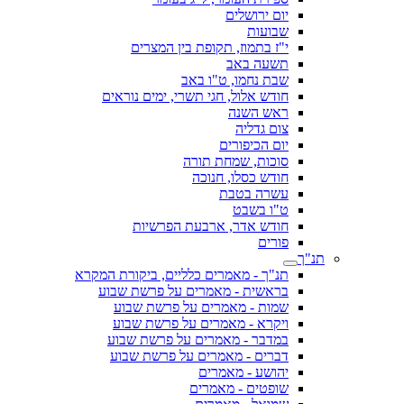
יום ירושלים
שבועות
י"ז בתמוז, תקופת בין המצרים
תשעה באב
שבת נחמו, ט"ו באב
חודש אלול, חגי תשרי, ימים נוראים
ראש השנה
צום גדליה
יום הכיפורים
סוכות, שמחת תורה
חודש כסלו, חנוכה
עשרה בטבת
ט"ו בשבט
חודש אדר, ארבעת הפרשיות
פורים
תנ"ך
תנ"ך - מאמרים כלליים, ביקורת המקרא
בראשית - מאמרים על פרשת שבוע
שמות - מאמרים על פרשת שבוע
ויקרא - מאמרים על פרשת שבוע
במדבר - מאמרים על פרשת שבוע
דברים - מאמרים על פרשת שבוע
יהושע - מאמרים
שופטים - מאמרים