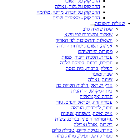
הרב קוק על תשובה
הרב קוק על גלות, גאולה
הרב קוק על חברה, מדינה, מלחמה
הרב קוק - מאמרים שונים
שאלות ותשובות
שלח שאלה לרב
שאלות ותשובות לפי נושא
השאלות והתשובות לפי תאריך
אמונה, תשובה, יסודות התורה
מקורות ופירושיהם
עברית, הלכות דיבור, שמות
חכמים, רבנות, פסיקת הלכה
תפילה, ברכות, בית כנסת
שבת ומועד
ציונות, גאולה
ארץ ישראל, הלכות תלויות בה
בית המקדש, הר הבית
חברה ואקטואליה
עבודה זרה, ישראל והגוים, גיור
חינוך, לימודים, הוראה
איש ואשה, משפחה, צניעות
גוף ומראה חיצוני, בגדים, ציצית
כשרות, אוכל ואכילה
טהרה, נטילת ידיים, טבילת כלים
ספרי קודש, תפילין, מזוזה, גניזה