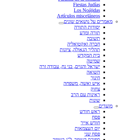
Fiestas Judías
Los Noájidas
Artículos misceláneos
מאמרים על נושאים שונים
יסודות התורה
תורה ומדע
תשובה
חברה ואקטואליה
תהליך הגאולה, ציונות
בית המקדש
שמיטה
ישראל והגוים, בני נח, עבודה זרה
השואה
חינוך
איש ואשה, משפחה
צחוק
ראינות עם הרב
שונות
מועדים
ראש חודש
פסח
חודש אייר
יום העצמאות
פסח שני
ספירת העומר, ל"ג בעומר