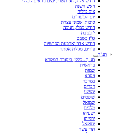
חודש אלול, חגי תשרי, ימים נוראים - כללי
ראש השנה
צום גדליה
יום הכיפורים
סוכות, שמיני עצרת
חודש כסלו, חנוכה
י' בטבת
ט"ו בשבט
חודש אדר וארבעת הפרשיות
פורים, מגילת אסתר
תנ"ך
תנ"ך - כללי, ביקורת המקרא
בראשית
שמות
ויקרא
במדבר
דברים
יהושע
שופטים
שמואל
מלכים
ישעיהו
ירמיהו
יחזקאל
תרי עשר