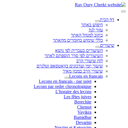
דף הבית
חיפוש באתר
עזור לנו!
כתוב למנהל האתר
כללי שימוש בחומרים מהאתר
שיעורים
השיעורים בעברית לפי נושא
השיעורים לפי סדר הוספתם לאתר
לוח שיעורי הרב
שיעור יומי ועדכונים בוואטסאפ וטלגרם
שיעורי הרב במכון מאיר
Leçons en français
Leçons en français - par sujet
Leçons par ordre chronologique
L'horaire des leçons
Les fêtes juives
Berechite
Chemot
Vayikra
Bamidbar
Devarim
Neviim et Ketouvim