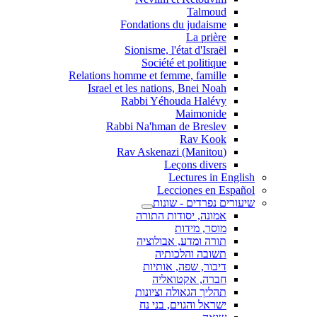
Talmoud
Fondations du judaisme
La prière
Sionisme, l'état d'Israël
Société et politique
Relations homme et femme, famille
Israel et les nations, Bnei Noah
Rabbi Yéhouda Halévy
Maimonide
Rabbi Na'hman de Breslev
Rav Kook
(Rav Askenazi (Manitou
Leçons divers
Lectures in English
Lecciones en Español
שיעורים נפרדים - שונות
אמונה, יסודות התורה
מוסר, מידות
תורה ומדע, אבולוציה
תשובה והלכותיה
דיבור, שפה, אותיות
חברה, אקטואליה
תהליך הגאולה וציונות
ישראל והגוים, בני נח