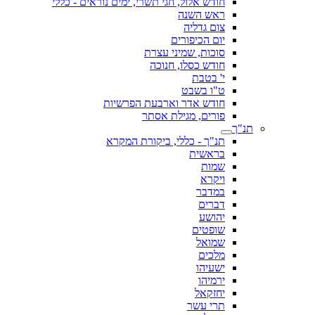
חודש אלול, חגי תשרי, ימים נוראים - כללי
ראש השנה
צום גדליה
יום הכיפורים
סוכות, שמיני עצרת
חודש כסלו, חנוכה
י' בטבת
ט"ו בשבט
חודש אדר וארבעת הפרשיות
פורים, מגילת אסתר
תנ"ך
תנ"ך - כללי, ביקורת המקרא
בראשית
שמות
ויקרא
במדבר
דברים
יהושע
שופטים
שמואל
מלכים
ישעיהו
ירמיהו
יחזקאל
תרי עשר