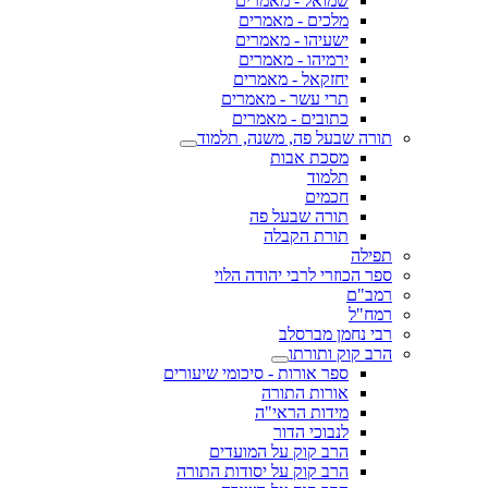
שמואל - מאמרים
מלכים - מאמרים
ישעיהו - מאמרים
ירמיהו - מאמרים
יחזקאל - מאמרים
תרי עשר - מאמרים
כתובים - מאמרים
תורה שבעל פה, משנה, תלמוד
מסכת אבות
תלמוד
חכמים
תורה שבעל פה
תורת הקבלה
תפילה
ספר הכוזרי לרבי יהודה הלוי
רמב"ם
רמח"ל
רבי נחמן מברסלב
הרב קוק ותורתו
ספר אורות - סיכומי שיעורים
אורות התורה
מידות הראי"ה
לנבוכי הדור
הרב קוק על המועדים
הרב קוק על יסודות התורה