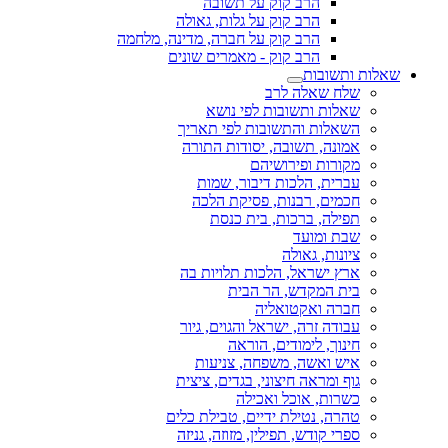
הרב קוק על תשובה
הרב קוק על גלות, גאולה
הרב קוק על חברה, מדינה, מלחמה
הרב קוק - מאמרים שונים
שאלות ותשובות
שלח שאלה לרב
שאלות ותשובות לפי נושא
השאלות והתשובות לפי תאריך
אמונה, תשובה, יסודות התורה
מקורות ופירושיהם
עברית, הלכות דיבור, שמות
חכמים, רבנות, פסיקת הלכה
תפילה, ברכות, בית כנסת
שבת ומועד
ציונות, גאולה
ארץ ישראל, הלכות תלויות בה
בית המקדש, הר הבית
חברה ואקטואליה
עבודה זרה, ישראל והגוים, גיור
חינוך, לימודים, הוראה
איש ואשה, משפחה, צניעות
גוף ומראה חיצוני, בגדים, ציצית
כשרות, אוכל ואכילה
טהרה, נטילת ידיים, טבילת כלים
ספרי קודש, תפילין, מזוזה, גניזה