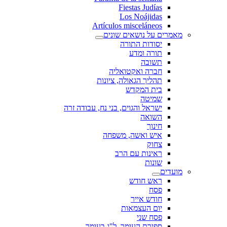
Fiestas Judías
Los Noájidas
Artículos misceláneos
מאמרים על נושאים שונים
יסודות התורה
תורה ומדע
תשובה
חברה ואקטואליה
תהליך הגאולה, ציונות
בית המקדש
שמיטה
ישראל והגוים, בני נח, עבודה זרה
השואה
חינוך
איש ואשה, משפחה
צחוק
ראינות עם הרב
שונות
מועדים
ראש חודש
פסח
חודש אייר
יום העצמאות
פסח שני
ספירת העומר, ל"ג בעומר