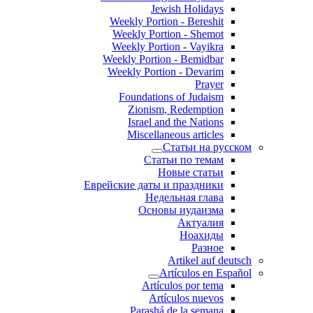
Jewish Holidays
Weekly Portion - Bereshit
Weekly Portion - Shemot
Weekly Portion - Vayikra
Weekly Portion - Bemidbar
Weekly Portion - Devarim
Prayer
Foundations of Judaism
Zionism, Redemption
Israel and the Nations
Miscellaneous articles
Статьи на русском
Статьи по темам
Новые статьи
Еврейские даты и праздники
Недельная глава
Основы иудаизма
Актуалия
Ноахиды
Разное
Artikel auf deutsch
Artículos en Español
Artículos por tema
Artículos nuevos
Parashá de la semana