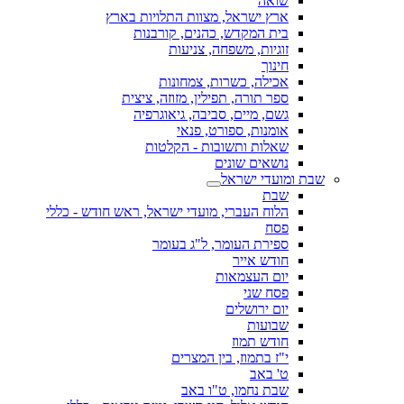
שואה
ארץ ישראל, מצוות התלויות בארץ
בית המקדש, כהנים, קורבנות
זוגיות, משפחה, צניעות
חינוך
אכילה, כשרות, צמחונות
ספר תורה, תפילין, מזוזה, ציצית
גשם, מיים, סביבה, גיאוגרפיה
אומנות, ספורט, פנאי
שאלות ותשובות - הקלטות
נושאים שונים
שבת ומועדי ישראל
שבת
הלוח העברי, מועדי ישראל, ראש חודש - כללי
פסח
ספירת העומר, ל"ג בעומר
חודש אייר
יום העצמאות
פסח שני
יום ירושלים
שבועות
חודש תמוז
י"ז בתמוז, בין המצרים
ט' באב
שבת נחמו, ט"ו באב