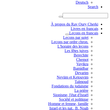
Deutsch
Search
À propos du Rav Oury Cherki
Livres en français
Leçons en français
Leçons par sujet
.Leçons par ordre chron
L'horaire des leçons
Les fêtes juives
Berechite
Chemot
Vayikra
Bamidbar
Devarim
Neviim et Ketouvim
Talmoud
Fondations du judaisme
La prière
Sionisme, l'état d'Israël
Société et politique
Homme et femme, famille
Israel et les nat., B. Noah