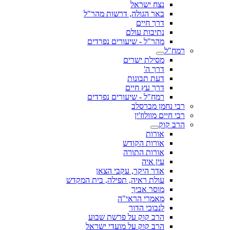
נצח ישראל
באר הגולה, דרשות מהר"ל
דרך חיים
נתיבות עולם
מהר"ל - שיעורים נפרדים
רמח"ל
מסילת ישרים
דרך ה'
דעת תבונות
דרך עץ חיים
רמח"ל - שיעורים נפרדים
רבי נחמן מברסלב
רבי חיים מוולוז'ין
הרב קוק
אורות
אורות הקודש
אורות התורה
עין איה
אדר היקר, עקבי הצאן
עולת ראיה, תפילה, בית המקדש
מוסר אביך
מאמרי הראי"ה
לנבוכי הדור
הרב קוק על פרשת שבוע
הרב קוק על מועדי ישראל