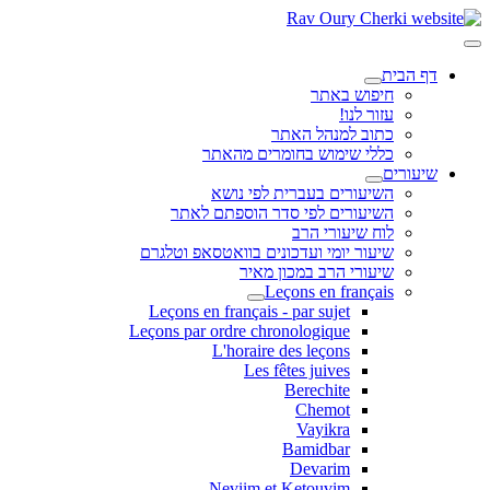
דף הבית
חיפוש באתר
עזור לנו!
כתוב למנהל האתר
כללי שימוש בחומרים מהאתר
שיעורים
השיעורים בעברית לפי נושא
השיעורים לפי סדר הוספתם לאתר
לוח שיעורי הרב
שיעור יומי ועדכונים בוואטסאפ וטלגרם
שיעורי הרב במכון מאיר
Leçons en français
Leçons en français - par sujet
Leçons par ordre chronologique
L'horaire des leçons
Les fêtes juives
Berechite
Chemot
Vayikra
Bamidbar
Devarim
Neviim et Ketouvim