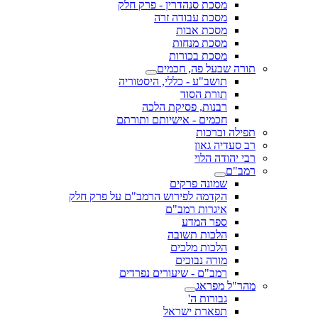
מסכת סנהדרין - פרק חלק
מסכת עבודה זרה
מסכת אבות
מסכת מנחות
מסכת בכורות
תורה שבעל פה, חכמים
תושב"ע - כללי, היסטוריה
תורת הסוד
רבנות, פסיקת הלכה
חכמים - אישיותם ותורתם
תפילה וברכות
רב סעדיה גאון
רבי יהודה הלוי
רמב"ם
שמונה פרקים
הקדמה לפירוש הרמב"ם על פרק חלק
איגרות רמב"ם
ספר המדע
הלכות תשובה
הלכות מלכים
מורה נבוכים
רמב"ם - שיעורים נפרדים
מהר"ל מפראג
גבורות ה'
תפארת ישראל