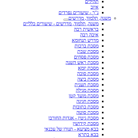
תהילים
איוב
נ"ך - שיעורים נפרדים
משנה, תלמוד, מדרשים
משנה, תלמוד, מדרשים - שיעורים כלליים
בראשית רבה
איכה רבה
מדרש תנחומא
מסכת ברכות
מסכת שבת
מסכת פסחים
מסכת ראש השנה
מסכת יומא
מסכת סוכה
מסכת ביצה
מסכת תענית
מסכת מגילה
מסכת מועד קטן
מסכת חגיגה
מסכת כתובות
מסכת סוטה
מסכת גיטין - אגדות החורבן
מסכת קידושין
בבא מציעא - תנורו של עכנאי
בבא בתרא