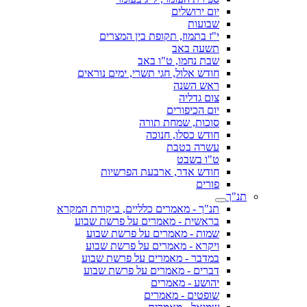
יום ירושלים
שבועות
י"ז בתמוז, תקופת בין המצרים
תשעה באב
שבת נחמו, ט"ו באב
חודש אלול, חגי תשרי, ימים נוראים
ראש השנה
צום גדליה
יום הכיפורים
סוכות, שמחת תורה
חודש כסלו, חנוכה
עשרה בטבת
ט"ו בשבט
חודש אדר, ארבעת הפרשיות
פורים
תנ"ך
תנ"ך - מאמרים כלליים, ביקורת המקרא
בראשית - מאמרים על פרשת שבוע
שמות - מאמרים על פרשת שבוע
ויקרא - מאמרים על פרשת שבוע
במדבר - מאמרים על פרשת שבוע
דברים - מאמרים על פרשת שבוע
יהושע - מאמרים
שופטים - מאמרים