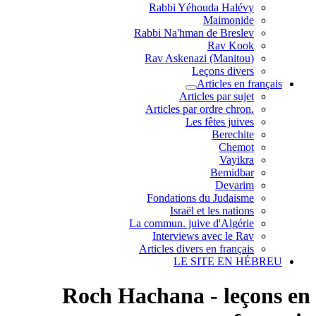
Rabbi Yéhouda Halévy
Maimonide
Rabbi Na'hman de Breslev
Rav Kook
(Rav Askenazi (Manitou
Leçons divers
Articles en français
Articles par sujet
.Articles par ordre chron
Les fêtes juives
Berechite
Chemot
Vayikra
Bemidbar
Devarim
Fondations du Judaisme
Israël et les nations
La commun. juive d'Algérie
Interviews avec le Rav
Articles divers en français
LE SITE EN HÉBREU
Roch Hachana - leçons en