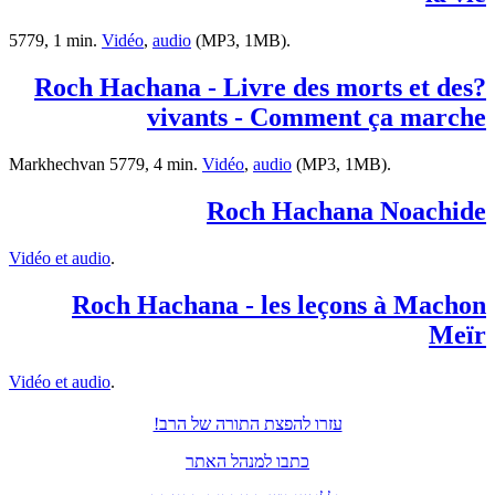
5779, 1 min.
Vidéo
,
audio
(MP3, 1MB).
?Roch Hachana - Livre des morts et des
vivants - Comment ça marche
Markhechvan 5779, 4 min.
Vidéo
,
audio
(MP3, 1MB).
Roch Hachana Noachide
Vidéo et audio
.
Roch Hachana - les leçons à Machon
Meïr
Vidéo et audio
.
עזרו להפצת התורה של הרב!
כתבו למנהל האתר