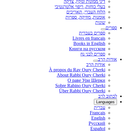
דיני ממונות ונזקין, צדקה
בעלי כוחות, ריפוי אלטרנטיבי
הלוח העברי, תאריכים
אומנות, מוזיקה, ספרות
שונות
ספרים
ספרים בעברית
Livres en français
Books in English
Книги на русском
ספרים לבני נח
אודות הרב
אודות הרב
À propos du Rav Oury Cherki
About Rabbi Oury Cherki
О раве Ури Шерки
Sobre Rabino Oury Cherki
Über Rabbi Oury Cherki
לכתוב לרב
Languages
עברית
Français
English
Русский
Español