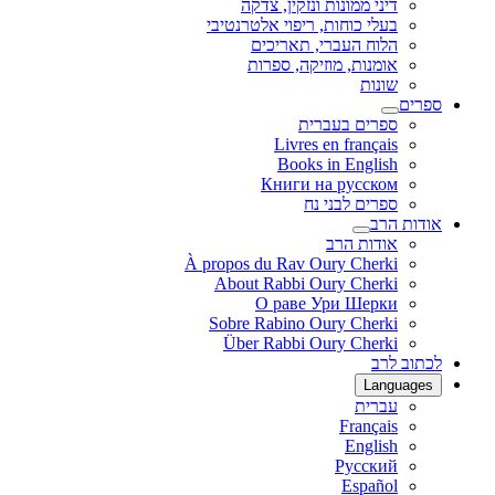
דיני ממונות ונזקין, צדקה
בעלי כוחות, ריפוי אלטרנטיבי
הלוח העברי, תאריכים
אומנות, מוזיקה, ספרות
שונות
ספרים
ספרים בעברית
Livres en français
Books in English
Книги на русском
ספרים לבני נח
אודות הרב
אודות הרב
À propos du Rav Oury Cherki
About Rabbi Oury Cherki
О раве Ури Шерки
Sobre Rabino Oury Cherki
Über Rabbi Oury Cherki
לכתוב לרב
Languages
עברית
Français
English
Русский
Español