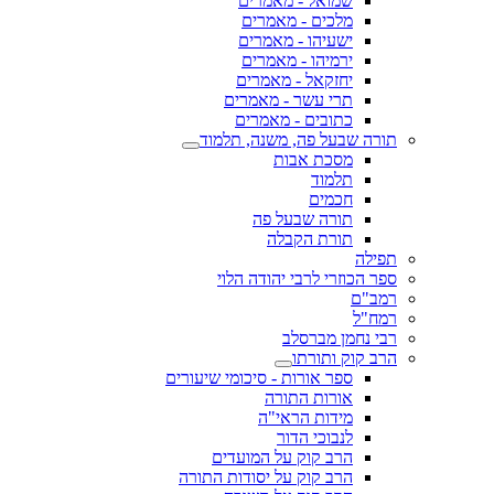
שמואל - מאמרים
מלכים - מאמרים
ישעיהו - מאמרים
ירמיהו - מאמרים
יחזקאל - מאמרים
תרי עשר - מאמרים
כתובים - מאמרים
תורה שבעל פה, משנה, תלמוד
מסכת אבות
תלמוד
חכמים
תורה שבעל פה
תורת הקבלה
תפילה
ספר הכוזרי לרבי יהודה הלוי
רמב"ם
רמח"ל
רבי נחמן מברסלב
הרב קוק ותורתו
ספר אורות - סיכומי שיעורים
אורות התורה
מידות הראי"ה
לנבוכי הדור
הרב קוק על המועדים
הרב קוק על יסודות התורה