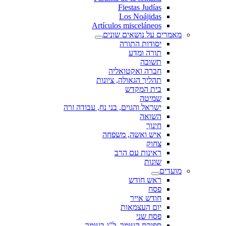
Fiestas Judías
Los Noájidas
Artículos misceláneos
מאמרים על נושאים שונים
יסודות התורה
תורה ומדע
תשובה
חברה ואקטואליה
תהליך הגאולה, ציונות
בית המקדש
שמיטה
ישראל והגוים, בני נח, עבודה זרה
השואה
חינוך
איש ואשה, משפחה
צחוק
ראינות עם הרב
שונות
מועדים
ראש חודש
פסח
חודש אייר
יום העצמאות
פסח שני
ספירת העומר, ל"ג בעומר