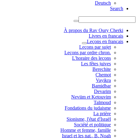
Deutsch
Search
À propos du Rav Oury Cherki
Livres en français
Leçons en français
Leçons par sujet
.Leçons par ordre chron
L'horaire des leçons
Les fêtes juives
Berechite
Chemot
Vayikra
Bamidbar
Devarim
Neviim et Ketouvim
Talmoud
Fondations du judaisme
La prière
Sionisme, l'état d'Israël
Société et politique
Homme et femme, famille
Israel et les nat., B. Noah