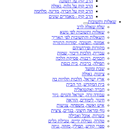
הרב קוק על תשובה
הרב קוק על גלות, גאולה
הרב קוק על חברה, מדינה, מלחמה
הרב קוק - מאמרים שונים
שאלות ותשובות
שלח שאלה לרב
שאלות ותשובות לפי נושא
השאלות והתשובות לפי תאריך
אמונה, תשובה, יסודות התורה
מקורות ופירושיהם
עברית, הלכות דיבור, שמות
חכמים, רבנות, פסיקת הלכה
תפילה, ברכות, בית כנסת
שבת ומועד
ציונות, גאולה
ארץ ישראל, הלכות תלויות בה
בית המקדש, הר הבית
חברה ואקטואליה
עבודה זרה, ישראל והגוים, גיור
חינוך, לימודים, הוראה
איש ואשה, משפחה, צניעות
גוף ומראה חיצוני, בגדים, ציצית
כשרות, אוכל ואכילה
טהרה, נטילת ידיים, טבילת כלים
ספרי קודש, תפילין, מזוזה, גניזה