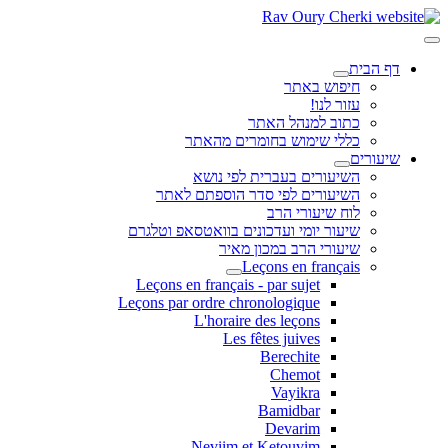
דף הבית
חיפוש באתר
עזור לנו!
כתוב למנהל האתר
כללי שימוש בחומרים מהאתר
שיעורים
השיעורים בעברית לפי נושא
השיעורים לפי סדר הוספתם לאתר
לוח שיעורי הרב
שיעור יומי ועדכונים בוואטסאפ וטלגרם
שיעורי הרב במכון מאיר
Leçons en français
Leçons en français - par sujet
Leçons par ordre chronologique
L'horaire des leçons
Les fêtes juives
Berechite
Chemot
Vayikra
Bamidbar
Devarim
Neviim et Ketouvim