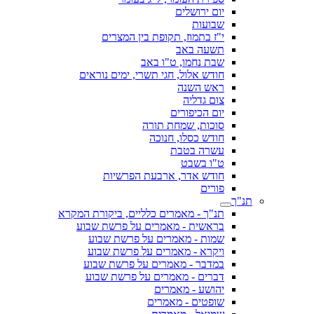
יום ירושלים
שבועות
י"ז בתמוז, תקופת בין המצרים
תשעה באב
שבת נחמו, ט"ו באב
חודש אלול, חגי תשרי, ימים נוראים
ראש השנה
צום גדליה
יום הכיפורים
סוכות, שמחת תורה
חודש כסלו, חנוכה
עשרה בטבת
ט"ו בשבט
חודש אדר, ארבעת הפרשיות
פורים
תנ"ך
תנ"ך - מאמרים כלליים, ביקורת המקרא
בראשית - מאמרים על פרשת שבוע
שמות - מאמרים על פרשת שבוע
ויקרא - מאמרים על פרשת שבוע
במדבר - מאמרים על פרשת שבוע
דברים - מאמרים על פרשת שבוע
יהושע - מאמרים
שופטים - מאמרים