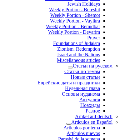
Jewish Holidays
Weekly Portion - Bereshit
Weekly Portion - Shemot
Weekly Portion - Vayikra
Weekly Portion - Bemidbar
Weekly Portion - Devarim
Prayer
Foundations of Judaism
Zionism, Redemption
Israel and the Nations
Miscellaneous articles
Статьи на русском
Статьи по темам
Новые статьи
Еврейские даты и праздники
Недельная глава
Основы иудаизма
Актуалия
Ноахиды
Разное
Artikel auf deutsch
Artículos en Español
Artículos por tema
Artículos nuevos
Parashá de la semana