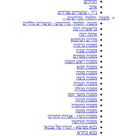
תהילים
איוב
נ"ך - שיעורים נפרדים
משנה, תלמוד, מדרשים
משנה, תלמוד, מדרשים - שיעורים כלליים
בראשית רבה
איכה רבה
מדרש תנחומא
מסכת ברכות
מסכת שבת
מסכת פסחים
מסכת ראש השנה
מסכת יומא
מסכת סוכה
מסכת ביצה
מסכת תענית
מסכת מגילה
מסכת מועד קטן
מסכת חגיגה
מסכת כתובות
מסכת סוטה
מסכת גיטין - אגדות החורבן
מסכת קידושין
בבא מציעא - תנורו של עכנאי
בבא בתרא