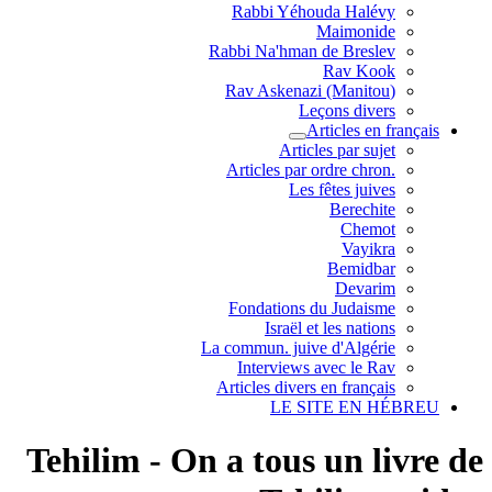
Rabbi Yéhouda Halévy
Maimonide
Rabbi Na'hman de Breslev
Rav Kook
(Rav Askenazi (Manitou
Leçons divers
Articles en français
Articles par sujet
.Articles par ordre chron
Les fêtes juives
Berechite
Chemot
Vayikra
Bemidbar
Devarim
Fondations du Judaisme
Israël et les nations
La commun. juive d'Algérie
Interviews avec le Rav
Articles divers en français
LE SITE EN HÉBREU
Tehilim - On a tous un livre de