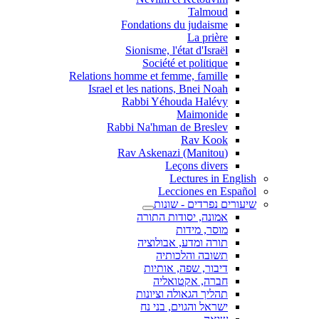
Talmoud
Fondations du judaisme
La prière
Sionisme, l'état d'Israël
Société et politique
Relations homme et femme, famille
Israel et les nations, Bnei Noah
Rabbi Yéhouda Halévy
Maimonide
Rabbi Na'hman de Breslev
Rav Kook
(Rav Askenazi (Manitou
Leçons divers
Lectures in English
Lecciones en Español
שיעורים נפרדים - שונות
אמונה, יסודות התורה
מוסר, מידות
תורה ומדע, אבולוציה
תשובה והלכותיה
דיבור, שפה, אותיות
חברה, אקטואליה
תהליך הגאולה וציונות
ישראל והגוים, בני נח