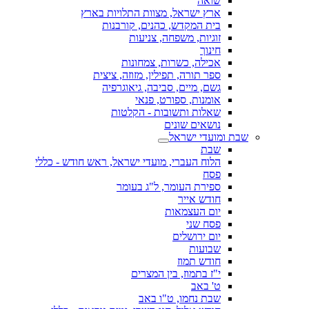
שואה
ארץ ישראל, מצוות התלויות בארץ
בית המקדש, כהנים, קורבנות
זוגיות, משפחה, צניעות
חינוך
אכילה, כשרות, צמחונות
ספר תורה, תפילין, מזוזה, ציצית
גשם, מיים, סביבה, גיאוגרפיה
אומנות, ספורט, פנאי
שאלות ותשובות - הקלטות
נושאים שונים
שבת ומועדי ישראל
שבת
הלוח העברי, מועדי ישראל, ראש חודש - כללי
פסח
ספירת העומר, ל"ג בעומר
חודש אייר
יום העצמאות
פסח שני
יום ירושלים
שבועות
חודש תמוז
י"ז בתמוז, בין המצרים
ט' באב
שבת נחמו, ט"ו באב