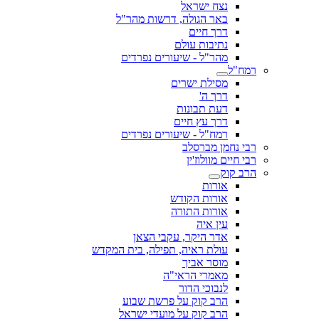
נצח ישראל
באר הגולה, דרשות מהר"ל
דרך חיים
נתיבות עולם
מהר"ל - שיעורים נפרדים
רמח"ל
מסילת ישרים
דרך ה'
דעת תבונות
דרך עץ חיים
רמח"ל - שיעורים נפרדים
רבי נחמן מברסלב
רבי חיים מוולוז'ין
הרב קוק
אורות
אורות הקודש
אורות התורה
עין איה
אדר היקר, עקבי הצאן
עולת ראיה, תפילה, בית המקדש
מוסר אביך
מאמרי הראי"ה
לנבוכי הדור
הרב קוק על פרשת שבוע
הרב קוק על מועדי ישראל