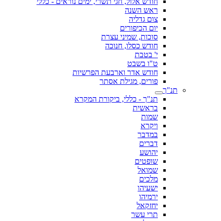
חודש אלול, חגי תשרי, ימים נוראים - כללי
ראש השנה
צום גדליה
יום הכיפורים
סוכות, שמיני עצרת
חודש כסלו, חנוכה
י' בטבת
ט"ו בשבט
חודש אדר וארבעת הפרשיות
פורים, מגילת אסתר
תנ"ך
תנ"ך - כללי, ביקורת המקרא
בראשית
שמות
ויקרא
במדבר
דברים
יהושע
שופטים
שמואל
מלכים
ישעיהו
ירמיהו
יחזקאל
תרי עשר