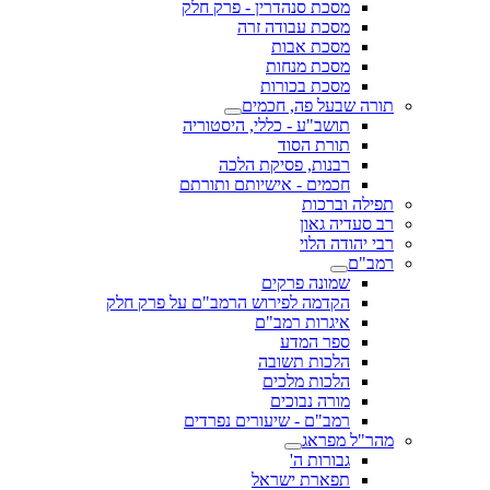
מסכת סנהדרין - פרק חלק
מסכת עבודה זרה
מסכת אבות
מסכת מנחות
מסכת בכורות
תורה שבעל פה, חכמים
תושב"ע - כללי, היסטוריה
תורת הסוד
רבנות, פסיקת הלכה
חכמים - אישיותם ותורתם
תפילה וברכות
רב סעדיה גאון
רבי יהודה הלוי
רמב"ם
שמונה פרקים
הקדמה לפירוש הרמב"ם על פרק חלק
איגרות רמב"ם
ספר המדע
הלכות תשובה
הלכות מלכים
מורה נבוכים
רמב"ם - שיעורים נפרדים
מהר"ל מפראג
גבורות ה'
תפארת ישראל