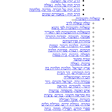
הרב קוק על תשובה
הרב קוק על גלות, גאולה
הרב קוק על חברה, מדינה, מלחמה
הרב קוק - מאמרים שונים
שאלות ותשובות
שלח שאלה לרב
שאלות ותשובות לפי נושא
השאלות והתשובות לפי תאריך
אמונה, תשובה, יסודות התורה
מקורות ופירושיהם
עברית, הלכות דיבור, שמות
חכמים, רבנות, פסיקת הלכה
תפילה, ברכות, בית כנסת
שבת ומועד
ציונות, גאולה
ארץ ישראל, הלכות תלויות בה
בית המקדש, הר הבית
חברה ואקטואליה
עבודה זרה, ישראל והגוים, גיור
חינוך, לימודים, הוראה
איש ואשה, משפחה, צניעות
גוף ומראה חיצוני, בגדים, ציצית
כשרות, אוכל ואכילה
טהרה, נטילת ידיים, טבילת כלים
ספרי קודש, תפילין, מזוזה, גניזה