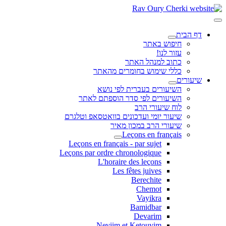
דף הבית
חיפוש באתר
עזור לנו!
כתוב למנהל האתר
כללי שימוש בחומרים מהאתר
שיעורים
השיעורים בעברית לפי נושא
השיעורים לפי סדר הוספתם לאתר
לוח שיעורי הרב
שיעור יומי ועדכונים בוואטסאפ וטלגרם
שיעורי הרב במכון מאיר
Leçons en français
Leçons en français - par sujet
Leçons par ordre chronologique
L'horaire des leçons
Les fêtes juives
Berechite
Chemot
Vayikra
Bamidbar
Devarim
Neviim et Ketouvim