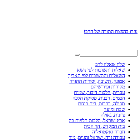
עזרו בהפצת התורה של הרב!
שלח שאלה לרב
שאלות ותשובות לפי נושא
השאלות והתשובות לפי תאריך
אמונה, תשובה, יסודות התורה
מקורות ופירושיהם
עברית, הלכות דיבור, שמות
חכמים, רבנות, פסיקת הלכה
תפילה, ברכות, בית כנסת
שבת ומועד
ציונות, גאולה
ארץ ישראל, הלכות תלויות בה
בית המקדש, הר הבית
חברה ואקטואליה
עבודה זרה, ישראל והגוים, גיור