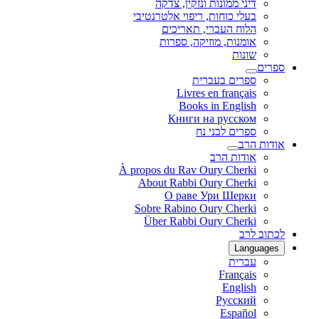
דיני ממונות ונזקין, צדקה
בעלי כוחות, ריפוי אלטרנטיבי
הלוח העברי, תאריכים
אומנות, מוזיקה, ספרות
שונות
ספרים
ספרים בעברית
Livres en français
Books in English
Книги на русском
ספרים לבני נח
אודות הרב
אודות הרב
À propos du Rav Oury Cherki
About Rabbi Oury Cherki
О раве Ури Шерки
Sobre Rabino Oury Cherki
Über Rabbi Oury Cherki
לכתוב לרב
Languages
עברית
Français
English
Русский
Español