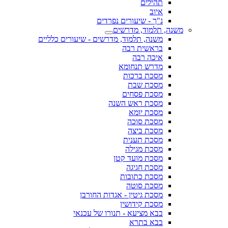
תהילים
איוב
נ"ך - שיעורים נפרדים
משנה, תלמוד, מדרשים
משנה, תלמוד, מדרשים - שיעורים כלליים
בראשית רבה
איכה רבה
מדרש תנחומא
מסכת ברכות
מסכת שבת
מסכת פסחים
מסכת ראש השנה
מסכת יומא
מסכת סוכה
מסכת ביצה
מסכת תענית
מסכת מגילה
מסכת מועד קטן
מסכת חגיגה
מסכת כתובות
מסכת סוטה
מסכת גיטין - אגדות החורבן
מסכת קידושין
בבא מציעא - תנורו של עכנאי
בבא בתרא