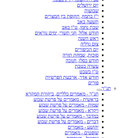
יום ירושלים
שבועות
י"ז בתמוז, תקופת בין המצרים
תשעה באב
שבת נחמו, ט"ו באב
חודש אלול, חגי תשרי, ימים נוראים
ראש השנה
צום גדליה
יום הכיפורים
סוכות, שמחת תורה
חודש כסלו, חנוכה
עשרה בטבת
ט"ו בשבט
חודש אדר, ארבעת הפרשיות
פורים
תנ"ך
תנ"ך - מאמרים כלליים, ביקורת המקרא
בראשית - מאמרים על פרשת שבוע
שמות - מאמרים על פרשת שבוע
ויקרא - מאמרים על פרשת שבוע
במדבר - מאמרים על פרשת שבוע
דברים - מאמרים על פרשת שבוע
יהושע - מאמרים
שופטים - מאמרים