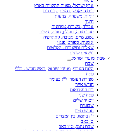
שואה
ארץ ישראל, מצוות התלויות בארץ
בית המקדש, כהנים, קורבנות
זוגיות, משפחה, צניעות
חינוך
אכילה, כשרות, צמחונות
ספר תורה, תפילין, מזוזה, ציצית
גשם, מיים, סביבה, גיאוגרפיה
אומנות, ספורט, פנאי
שאלות ותשובות - הקלטות
נושאים שונים
שבת ומועדי ישראל
שבת
הלוח העברי, מועדי ישראל, ראש חודש - כללי
פסח
ספירת העומר, ל"ג בעומר
חודש אייר
יום העצמאות
פסח שני
יום ירושלים
שבועות
חודש תמוז
י"ז בתמוז, בין המצרים
ט' באב
שבת נחמו, ט"ו באב