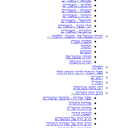
שמואל - מאמרים
מלכים - מאמרים
ישעיהו - מאמרים
ירמיהו - מאמרים
יחזקאל - מאמרים
תרי עשר - מאמרים
כתובים - מאמרים
תורה שבעל פה, משנה, תלמוד
מסכת אבות
תלמוד
חכמים
תורה שבעל פה
תורת הקבלה
תפילה
ספר הכוזרי לרבי יהודה הלוי
רמב"ם
רמח"ל
רבי נחמן מברסלב
הרב קוק ותורתו
ספר אורות - סיכומי שיעורים
אורות התורה
מידות הראי"ה
לנבוכי הדור
הרב קוק על המועדים
הרב קוק על יסודות התורה