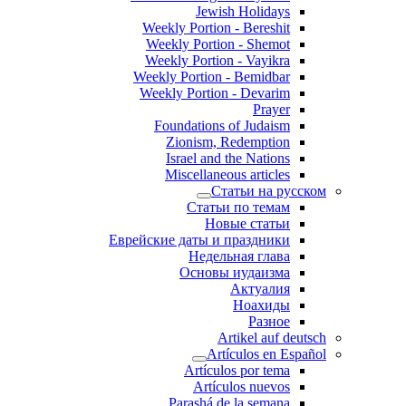
Jewish Holidays
Weekly Portion - Bereshit
Weekly Portion - Shemot
Weekly Portion - Vayikra
Weekly Portion - Bemidbar
Weekly Portion - Devarim
Prayer
Foundations of Judaism
Zionism, Redemption
Israel and the Nations
Miscellaneous articles
Статьи на русском
Статьи по темам
Новые статьи
Еврейские даты и праздники
Недельная глава
Основы иудаизма
Актуалия
Ноахиды
Разное
Artikel auf deutsch
Artículos en Español
Artículos por tema
Artículos nuevos
Parashá de la semana