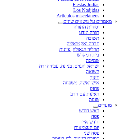
Fiestas Judías
Los Noájidas
Artículos misceláneos
מאמרים על נושאים שונים
יסודות התורה
תורה ומדע
תשובה
חברה ואקטואליה
תהליך הגאולה, ציונות
בית המקדש
שמיטה
ישראל והגוים, בני נח, עבודה זרה
השואה
חינוך
איש ואשה, משפחה
צחוק
ראינות עם הרב
שונות
מועדים
ראש חודש
פסח
חודש אייר
יום העצמאות
פסח שני
ספירת העומר, ל"ג בעומר