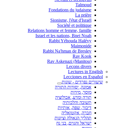
Talmoud
Fondations du judaisme
La prière
Sionisme, l'état d'Israël
Société et politique
Relations homme et femme, famille
Israel et les nations, Bnei Noah
Rabbi Yéhouda Halévy
Maimonide
Rabbi Na'hman de Breslev
Rav Kook
(Rav Askenazi (Manitou
Leçons divers
Lectures in English
Lecciones en Español
שיעורים נפרדים - שונות
אמונה, יסודות התורה
מוסר, מידות
תורה ומדע, אבולוציה
תשובה והלכותיה
דיבור, שפה, אותיות
חברה, אקטואליה
תהליך הגאולה וציונות
ישראל והגוים, בני נח