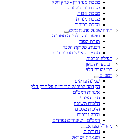
מסכת סנהדרין - פרק חלק
מסכת עבודה זרה
מסכת אבות
מסכת מנחות
מסכת בכורות
תורה שבעל פה, חכמים
תושב"ע - כללי, היסטוריה
תורת הסוד
רבנות, פסיקת הלכה
חכמים - אישיותם ותורתם
תפילה וברכות
רב סעדיה גאון
רבי יהודה הלוי
רמב"ם
שמונה פרקים
הקדמה לפירוש הרמב"ם על פרק חלק
איגרות רמב"ם
ספר המדע
הלכות תשובה
הלכות מלכים
מורה נבוכים
רמב"ם - שיעורים נפרדים
מהר"ל מפראג
גבורות ה'
תפארת ישראל