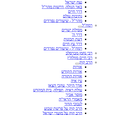
נצח ישראל
באר הגולה, דרשות מהר"ל
דרך חיים
נתיבות עולם
מהר"ל - שיעורים נפרדים
רמח"ל
מסילת ישרים
דרך ה'
דעת תבונות
דרך עץ חיים
רמח"ל - שיעורים נפרדים
רבי נחמן מברסלב
רבי חיים מוולוז'ין
הרב קוק
אורות
אורות הקודש
אורות התורה
עין איה
אדר היקר, עקבי הצאן
עולת ראיה, תפילה, בית המקדש
מוסר אביך
מאמרי הראי"ה
לנבוכי הדור
הרב קוק על פרשת שבוע
הרב קוק על מועדי ישראל