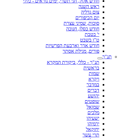
חודש אלול, חגי תשרי, ימים נוראים - כללי
ראש השנה
צום גדליה
יום הכיפורים
סוכות, שמיני עצרת
חודש כסלו, חנוכה
י' בטבת
ט"ו בשבט
חודש אדר וארבעת הפרשיות
פורים, מגילת אסתר
תנ"ך
תנ"ך - כללי, ביקורת המקרא
בראשית
שמות
ויקרא
במדבר
דברים
יהושע
שופטים
שמואל
מלכים
ישעיהו
ירמיהו
יחזקאל
תרי עשר