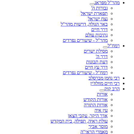
מהר"ל מפראג
גבורות ה'
תפארת ישראל
נצח ישראל
באר הגולה, דרשות מהר"ל
דרך חיים
נתיבות עולם
מהר"ל - שיעורים נפרדים
רמח"ל
מסילת ישרים
דרך ה'
דעת תבונות
דרך עץ חיים
רמח"ל - שיעורים נפרדים
רבי נחמן מברסלב
רבי חיים מוולוז'ין
הרב קוק
אורות
אורות הקודש
אורות התורה
עין איה
אדר היקר, עקבי הצאן
עולת ראיה, תפילה, בית המקדש
מוסר אביך
מאמרי הראי"ה