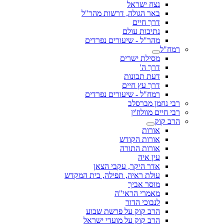
נצח ישראל
באר הגולה, דרשות מהר"ל
דרך חיים
נתיבות עולם
מהר"ל - שיעורים נפרדים
רמח"ל
מסילת ישרים
דרך ה'
דעת תבונות
דרך עץ חיים
רמח"ל - שיעורים נפרדים
רבי נחמן מברסלב
רבי חיים מוולוז'ין
הרב קוק
אורות
אורות הקודש
אורות התורה
עין איה
אדר היקר, עקבי הצאן
עולת ראיה, תפילה, בית המקדש
מוסר אביך
מאמרי הראי"ה
לנבוכי הדור
הרב קוק על פרשת שבוע
הרב קוק על מועדי ישראל