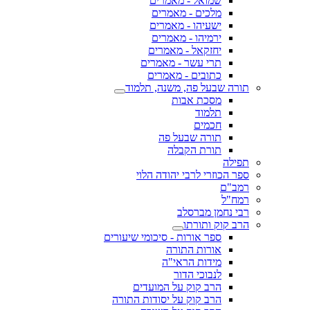
שמואל - מאמרים
מלכים - מאמרים
ישעיהו - מאמרים
ירמיהו - מאמרים
יחזקאל - מאמרים
תרי עשר - מאמרים
כתובים - מאמרים
תורה שבעל פה, משנה, תלמוד
מסכת אבות
תלמוד
חכמים
תורה שבעל פה
תורת הקבלה
תפילה
ספר הכוזרי לרבי יהודה הלוי
רמב"ם
רמח"ל
רבי נחמן מברסלב
הרב קוק ותורתו
ספר אורות - סיכומי שיעורים
אורות התורה
מידות הראי"ה
לנבוכי הדור
הרב קוק על המועדים
הרב קוק על יסודות התורה