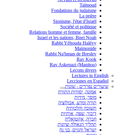
Talmoud
Fondations du judaisme
La prière
Sionisme, l'état d'Israël
Société et politique
Relations homme et femme, famille
Israel et les nations, Bnei Noah
Rabbi Yéhouda Halévy
Maimonide
Rabbi Na'hman de Breslev
Rav Kook
(Rav Askenazi (Manitou
Leçons divers
Lectures in English
Lecciones en Español
שיעורים נפרדים - שונות
אמונה, יסודות התורה
מוסר, מידות
תורה ומדע, אבולוציה
תשובה והלכותיה
דיבור, שפה, אותיות
חברה, אקטואליה
תהליך הגאולה וציונות
ישראל והגוים, בני נח