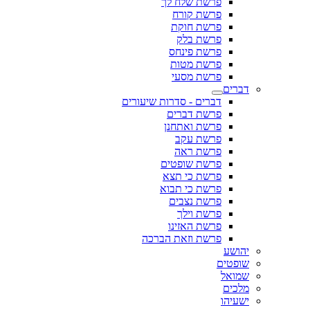
פרשת שלח לך
פרשת קורח
פרשת חוקת
פרשת בלק
פרשת פינחס
פרשת מטות
פרשת מסעי
דברים
דברים - סדרות שיעורים
פרשת דברים
פרשת ואתחנן
פרשת עקב
פרשת ראה
פרשת שופטים
פרשת כי תצא
פרשת כי תבוא
פרשת נצבים
פרשת וילך
פרשת האזינו
פרשת וזאת הברכה
יהושע
שופטים
שמואל
מלכים
ישעיהו