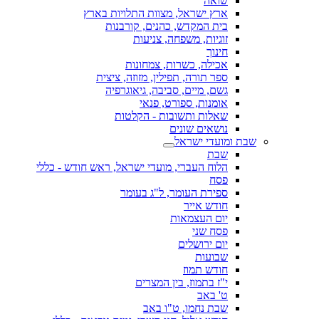
שואה
ארץ ישראל, מצוות התלויות בארץ
בית המקדש, כהנים, קורבנות
זוגיות, משפחה, צניעות
חינוך
אכילה, כשרות, צמחונות
ספר תורה, תפילין, מזוזה, ציצית
גשם, מיים, סביבה, גיאוגרפיה
אומנות, ספורט, פנאי
שאלות ותשובות - הקלטות
נושאים שונים
שבת ומועדי ישראל
שבת
הלוח העברי, מועדי ישראל, ראש חודש - כללי
פסח
ספירת העומר, ל"ג בעומר
חודש אייר
יום העצמאות
פסח שני
יום ירושלים
שבועות
חודש תמוז
י"ז בתמוז, בין המצרים
ט' באב
שבת נחמו, ט"ו באב