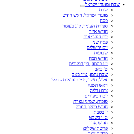
שבת ומועדי ישראל
שבת
מועדי ישראל, ראש חודש
פסח
ספירת העומר, ל"ג בעומר
חודש אייר
יום העצמאות
פסח שני
יום ירושלים
שבועות
חודש תמוז
י"ז בתמוז, בין המצרים
ט' באב
שבת נחמו, ט"ו באב
אלול, תשרי, ימים נוראים - כללי
ראש השנה
צום גדליה
יום הכיפורים
סוכות, שמיני עצרת
חודש כסלו, חנוכה
י' בטבת
ט"ו בשבט
חודש אדר
פרשת שקלים
פרשת זכור