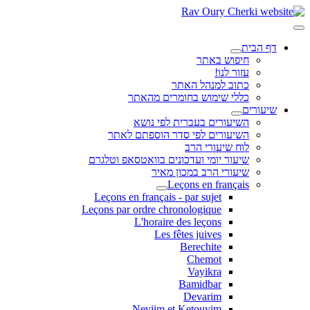
דף הבית
חיפוש באתר
עזור לנו!
כתוב למנהל האתר
כללי שימוש בחומרים מהאתר
שיעורים
השיעורים בעברית לפי נושא
השיעורים לפי סדר הוספתם לאתר
לוח שיעורי הרב
שיעור יומי ועדכונים בוואטסאפ וטלגרם
שיעורי הרב במכון מאיר
Leçons en français
Leçons en français - par sujet
Leçons par ordre chronologique
L'horaire des leçons
Les fêtes juives
Berechite
Chemot
Vayikra
Bamidbar
Devarim
Neviim et Ketouvim