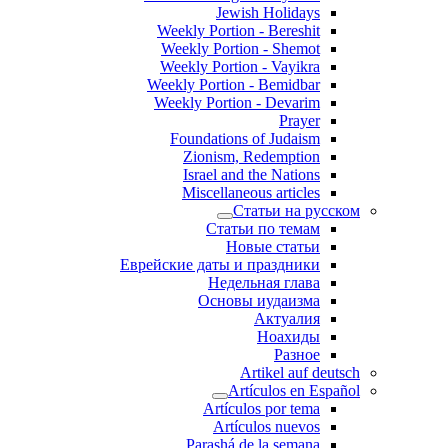
Jewish Holidays
Weekly Portion - Bereshit
Weekly Portion - Shemot
Weekly Portion - Vayikra
Weekly Portion - Bemidbar
Weekly Portion - Devarim
Prayer
Foundations of Judaism
Zionism, Redemption
Israel and the Nations
Miscellaneous articles
Статьи на русском
Статьи по темам
Новые статьи
Еврейские даты и праздники
Недельная глава
Основы иудаизма
Актуалия
Ноахиды
Разное
Artikel auf deutsch
Artículos en Español
Artículos por tema
Artículos nuevos
Parashá de la semana