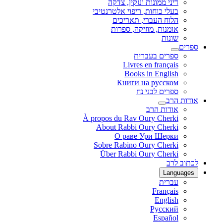
דיני ממונות ונזקין, צדקה
בעלי כוחות, ריפוי אלטרנטיבי
הלוח העברי, תאריכים
אומנות, מוזיקה, ספרות
שונות
ספרים
ספרים בעברית
Livres en français
Books in English
Книги на русском
ספרים לבני נח
אודות הרב
אודות הרב
À propos du Rav Oury Cherki
About Rabbi Oury Cherki
О раве Ури Шерки
Sobre Rabino Oury Cherki
Über Rabbi Oury Cherki
לכתוב לרב
Languages
עברית
Français
English
Русский
Español