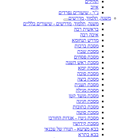
תהילים
איוב
נ"ך - שיעורים נפרדים
משנה, תלמוד, מדרשים
משנה, תלמוד, מדרשים - שיעורים כלליים
בראשית רבה
איכה רבה
מדרש תנחומא
מסכת ברכות
מסכת שבת
מסכת פסחים
מסכת ראש השנה
מסכת יומא
מסכת סוכה
מסכת ביצה
מסכת תענית
מסכת מגילה
מסכת מועד קטן
מסכת חגיגה
מסכת כתובות
מסכת סוטה
מסכת גיטין - אגדות החורבן
מסכת קידושין
בבא מציעא - תנורו של עכנאי
בבא בתרא