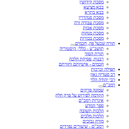
מסכת קידושין
בבא מציעא
בבא בתרא
מסכת סנהדרין
מסכת עבודה זרה
מסכת אבות
מסכת מנחות
מסכת בכורות
תורה שבעל פה, חכמים
תושב"ע - כללי, היסטוריה
תורת הסוד
רבנות, פסיקת הלכה
חכמים - אישיותם ותורתם
תפילה וברכות
רב סעדיה גאון
רבי יהודה הלוי
רמב"ם
שמונה פרקים
הקדמה לפירוש על פרק חלק
איגרות רמב"ם
ספר המדע
הלכות תשובה
הלכות מלכים
מורה נבוכים
רמב"ם - שיעורים נפרדים