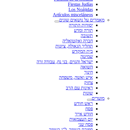
Fiestas Judías
Los Noájidas
Artículos misceláneos
מאמרים על נושאים שונים
יסודות התורה
תורה ומדע
תשובה
חברה ואקטואליה
תהליך הגאולה, ציונות
בית המקדש
שמיטה
ישראל והגוים, בני נח, עבודה זרה
השואה
חינוך
איש ואשה, משפחה
צחוק
ראינות עם הרב
שונות
מועדים
ראש חודש
פסח
חודש אייר
יום העצמאות
פסח שני
ספירת העומר, ל"ג בעומר