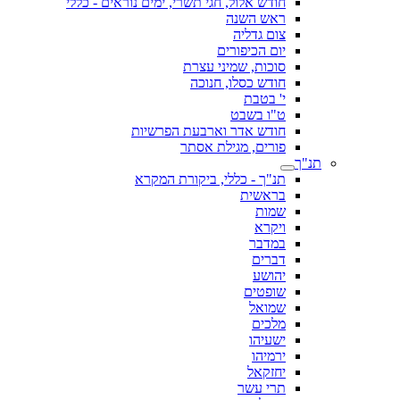
חודש אלול, חגי תשרי, ימים נוראים - כללי
ראש השנה
צום גדליה
יום הכיפורים
סוכות, שמיני עצרת
חודש כסלו, חנוכה
י' בטבת
ט"ו בשבט
חודש אדר וארבעת הפרשיות
פורים, מגילת אסתר
תנ"ך
תנ"ך - כללי, ביקורת המקרא
בראשית
שמות
ויקרא
במדבר
דברים
יהושע
שופטים
שמואל
מלכים
ישעיהו
ירמיהו
יחזקאל
תרי עשר