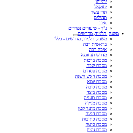
ירמיהו
יחזקאל
תרי עשר
תהילים
איוב
נ"ך - שיעורים נפרדים
משנה, תלמוד, מדרשים
משנה, תלמוד, מדרשים - כללי
בראשית רבה
איכה רבה
מדרש תנחומא
מסכת ברכות
מסכת שבת
מסכת פסחים
מסכת ראש השנה
מסכת יומא
מסכת סוכה
מסכת ביצה
מסכת תענית
מסכת מגילה
מסכת מועד קטן
מסכת חגיגה
מסכת כתובות
מסכת סוטה
מסכת גיטין