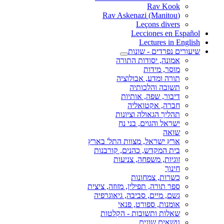
Rav Kook
(Rav Askenazi (Manitou
Leçons divers
Lecciones en Español
Lectures in English
שיעורים נפרדים - שונות
אמונה, יסודות התורה
מוסר, מידות
תורה ומדע, אבולוציה
תשובה והלכותיה
דיבור, שפה, אותיות
חברה, אקטואליה
תהליך הגאולה וציונות
ישראל והגוים, בני נח
שואה
ארץ ישראל, מצוות התל' בארץ
בית המקדש, כהנים, קורבנות
זוגיות, משפחה, צניעות
חינוך
כשרות, צמחונות
ספר תורה, תפילין, מזוזה, ציצית
גשם, מיים, סביבה, גיאוגרפיה
אומנות, ספורט, פנאי
שאלות ותשובות - הקלטות
נושאים שונים