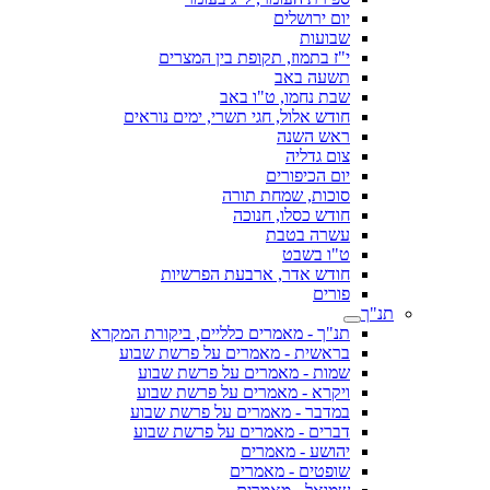
יום ירושלים
שבועות
י"ז בתמוז, תקופת בין המצרים
תשעה באב
שבת נחמו, ט"ו באב
חודש אלול, חגי תשרי, ימים נוראים
ראש השנה
צום גדליה
יום הכיפורים
סוכות, שמחת תורה
חודש כסלו, חנוכה
עשרה בטבת
ט"ו בשבט
חודש אדר, ארבעת הפרשיות
פורים
תנ"ך
תנ"ך - מאמרים כלליים, ביקורת המקרא
בראשית - מאמרים על פרשת שבוע
שמות - מאמרים על פרשת שבוע
ויקרא - מאמרים על פרשת שבוע
במדבר - מאמרים על פרשת שבוע
דברים - מאמרים על פרשת שבוע
יהושע - מאמרים
שופטים - מאמרים