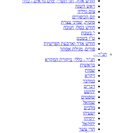
חודש אלול, חגי תשרי, ימים נוראים - כללי
ראש השנה
צום גדליה
יום הכיפורים
סוכות, שמיני עצרת
חודש כסלו, חנוכה
י' בטבת
ט"ו בשבט
חודש אדר וארבעת הפרשיות
פורים, מגילת אסתר
תנ"ך
תנ"ך - כללי, ביקורת המקרא
בראשית
שמות
ויקרא
במדבר
דברים
יהושע
שופטים
שמואל
מלכים
ישעיהו
ירמיהו
יחזקאל
תרי עשר