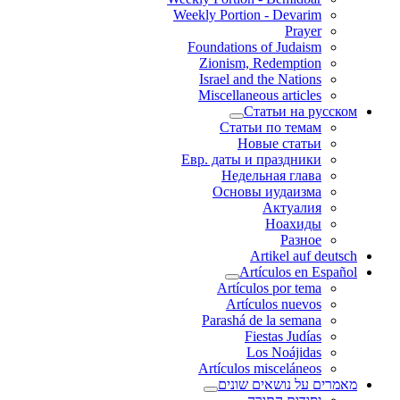
Weekly Portion - Devarim
Prayer
Foundations of Judaism
Zionism, Redemption
Israel and the Nations
Miscellaneous articles
Статьи на русском
Статьи по темам
Новые статьи
Евр. даты и праздники
Недельная глава
Основы иудаизма
Актуалия
Ноахиды
Разное
Artikel auf deutsch
Artículos en Español
Artículos por tema
Artículos nuevos
Parashá de la semana
Fiestas Judías
Los Noájidas
Artículos misceláneos
מאמרים על נושאים שונים