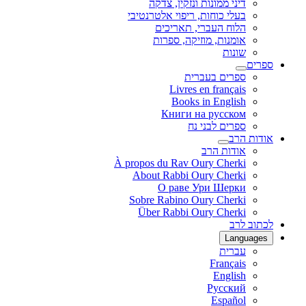
דיני ממונות ונזקין, צדקה
בעלי כוחות, ריפוי אלטרנטיבי
הלוח העברי, תאריכים
אומנות, מוזיקה, ספרות
שונות
ספרים
ספרים בעברית
Livres en français
Books in English
Книги на русском
ספרים לבני נח
אודות הרב
אודות הרב
À propos du Rav Oury Cherki
About Rabbi Oury Cherki
О раве Ури Шерки
Sobre Rabino Oury Cherki
Über Rabbi Oury Cherki
לכתוב לרב
Languages
עברית
Français
English
Русский
Español