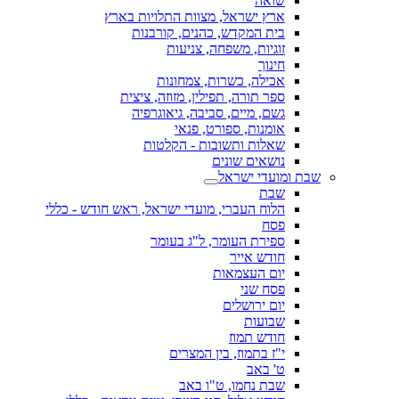
שואה
ארץ ישראל, מצוות התלויות בארץ
בית המקדש, כהנים, קורבנות
זוגיות, משפחה, צניעות
חינוך
אכילה, כשרות, צמחונות
ספר תורה, תפילין, מזוזה, ציצית
גשם, מיים, סביבה, גיאוגרפיה
אומנות, ספורט, פנאי
שאלות ותשובות - הקלטות
נושאים שונים
שבת ומועדי ישראל
שבת
הלוח העברי, מועדי ישראל, ראש חודש - כללי
פסח
ספירת העומר, ל"ג בעומר
חודש אייר
יום העצמאות
פסח שני
יום ירושלים
שבועות
חודש תמוז
י"ז בתמוז, בין המצרים
ט' באב
שבת נחמו, ט"ו באב