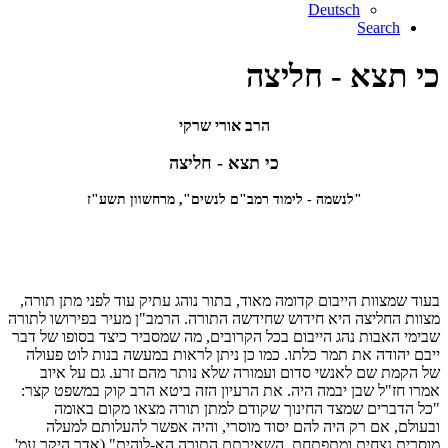
Deutsch
Search
כי תצא - חליצה
הרב אורי שרקי
כי תצא - חליצה
"לנשמה - לימוד רמב"ם לנשים", מרחשוון תשע"ז
בעוד שמצוות הייבום קדומה מאוד, בתור נוהג עתיק עוד לפני מתן תורה,
מצוות החליצה היא חידוש שחידשה התורה. הרמב"ן מעיר בפירושו לתורה
שבימי האבות נהג הייבום בכל הקרובים, מה שמסביר כיצד בסופו של דבר
ייבם יהודה את תמר כלתו. כמו כן ניתן לראות במעשה בנות לוט פעולה
של הקמת שם לאנשי סדום ועמורה שלא נותר מהם זרע. גם על איוב
אמרו חז"ל שבן יבמה היה. את הרעיון הזה ביטא הרב קוק במשפט קצר:
"כל הדברים שמצד החינוך שקודם למתן תורה מצאו מקום באומה
ובעולם, אם רק היה להם יסוד מוסרי, והיה אפשר להעלותם למעלה
מוסרית נצחית ומתפתחת, השאירתם התורה הא-לוהית" (אדר היקר עמ'