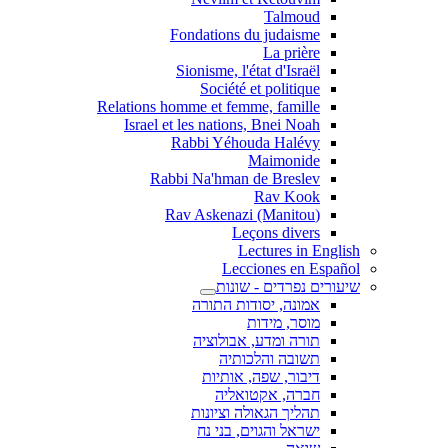
Talmoud
Fondations du judaisme
La prière
Sionisme, l'état d'Israël
Société et politique
Relations homme et femme, famille
Israel et les nations, Bnei Noah
Rabbi Yéhouda Halévy
Maimonide
Rabbi Na'hman de Breslev
Rav Kook
(Rav Askenazi (Manitou
Leçons divers
Lectures in English
Lecciones en Español
שיעורים נפרדים - שונות
אמונה, יסודות התורה
מוסר, מידות
תורה ומדע, אבולוציה
תשובה והלכותיה
דיבור, שפה, אותיות
חברה, אקטואליה
תהליך הגאולה וציונות
ישראל והגוים, בני נח