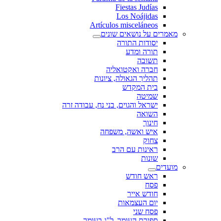
Fiestas Judías
Los Noájidas
Artículos misceláneos
מאמרים על נושאים שונים
יסודות התורה
תורה ומדע
תשובה
חברה ואקטואליה
תהליך הגאולה, ציונות
בית המקדש
שמיטה
ישראל והגוים, בני נח, עבודה זרה
השואה
חינוך
איש ואשה, משפחה
צחוק
ראינות עם הרב
שונות
מועדים
ראש חודש
פסח
חודש אייר
יום העצמאות
פסח שני
ספירת העומר, ל"ג בעומר