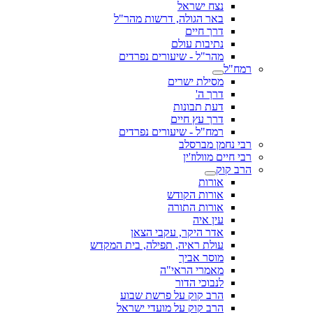
נצח ישראל
באר הגולה, דרשות מהר"ל
דרך חיים
נתיבות עולם
מהר"ל - שיעורים נפרדים
רמח"ל
מסילת ישרים
דרך ה'
דעת תבונות
דרך עץ חיים
רמח"ל - שיעורים נפרדים
רבי נחמן מברסלב
רבי חיים מוולוז'ין
הרב קוק
אורות
אורות הקודש
אורות התורה
עין איה
אדר היקר, עקבי הצאן
עולת ראיה, תפילה, בית המקדש
מוסר אביך
מאמרי הראי"ה
לנבוכי הדור
הרב קוק על פרשת שבוע
הרב קוק על מועדי ישראל