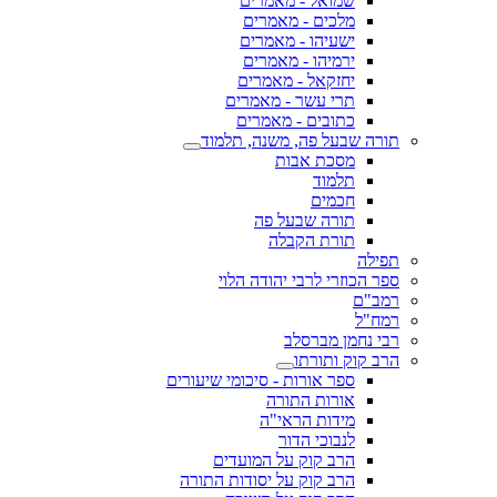
שמואל - מאמרים
מלכים - מאמרים
ישעיהו - מאמרים
ירמיהו - מאמרים
יחזקאל - מאמרים
תרי עשר - מאמרים
כתובים - מאמרים
תורה שבעל פה, משנה, תלמוד
מסכת אבות
תלמוד
חכמים
תורה שבעל פה
תורת הקבלה
תפילה
ספר הכוזרי לרבי יהודה הלוי
רמב"ם
רמח"ל
רבי נחמן מברסלב
הרב קוק ותורתו
ספר אורות - סיכומי שיעורים
אורות התורה
מידות הראי"ה
לנבוכי הדור
הרב קוק על המועדים
הרב קוק על יסודות התורה