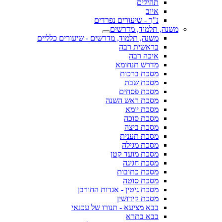
תהילים
איוב
נ"ך - שיעורים נפרדים
משנה, תלמוד, מדרשים
משנה, תלמוד, מדרשים - שיעורים כלליים
בראשית רבה
איכה רבה
מדרש תנחומא
מסכת ברכות
מסכת שבת
מסכת פסחים
מסכת ראש השנה
מסכת יומא
מסכת סוכה
מסכת ביצה
מסכת תענית
מסכת מגילה
מסכת מועד קטן
מסכת חגיגה
מסכת כתובות
מסכת סוטה
מסכת גיטין - אגדות החורבן
מסכת קידושין
בבא מציעא - תנורו של עכנאי
בבא בתרא