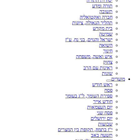
יסודות התורה
תורה ומדע
תשובה
חברה ואקטואליה
תהליך הגאולה, ציונות
בית מקדש
שמיטה
ישראל והגוים, בני נח, ע"ז
השואה
חינוך
איש ואשה, משפחה
צחוק
ראינות עם הרב
שונות
מועדים
ראש חודש
פסח
ספירת העומר, ל"ג בעומר
חודש אייר
יום העצמאות
פסח שני
יום ירושלים
שבועות
י"ז בתמוז, תקופת בין המצרים
תשעה באב