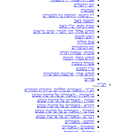
יום ירושלים
שבועות
י"ז בתמוז, תקופת בין המצרים
תשעה באב
שבת נחמו, ט"ו באב
חודש אלול, חגי תשרי, ימים נוראים
ראש השנה
צום גדליה
יום הכיפורים
סוכות, שמחת תורה
חודש כסלו, חנוכה
עשרה בטבת
ט"ו בשבט
חודש אדר, ארבעת הפרשיות
פורים
תנ"ך
תנ"ך - מאמרים כלליים, ביקורת המקרא
בראשית - מאמרים על פרשת שבוע
שמות - מאמרים על פרשת שבוע
ויקרא - מאמרים על פרשת שבוע
במדבר - מאמרים על פרשת שבוע
דברים - מאמרים על פרשת שבוע
יהושע - מאמרים
שופטים - מאמרים