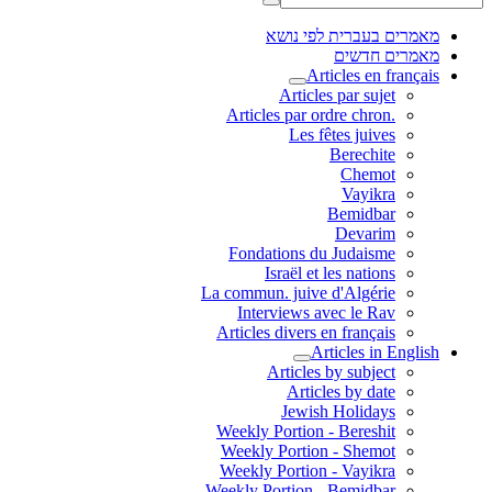
מאמרים בעברית לפי נושא
מאמרים חדשים
Articles en français
Articles par sujet
.Articles par ordre chron
Les fêtes juives
Berechite
Chemot
Vayikra
Bemidbar
Devarim
Fondations du Judaisme
Israël et les nations
La commun. juive d'Algérie
Interviews avec le Rav
Articles divers en français
Articles in English
Articles by subject
Articles by date
Jewish Holidays
Weekly Portion - Bereshit
Weekly Portion - Shemot
Weekly Portion - Vayikra
Weekly Portion - Bemidbar