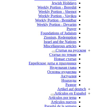
Jewish Holidays
Weekly Portion - Bereshit
Weekly Portion - Shemot
Weekly Portion - Vayikra
Weekly Portion - Bemidbar
Weekly Portion - Devarim
Prayer
Foundations of Judaism
Zionism, Redemption
Israel and the Nations
Miscellaneous articles
Статьи на русском
Статьи по темам
Новые статьи
Еврейские даты и праздники
Недельная глава
Основы иудаизма
Актуалия
Ноахиды
Разное
Artikel auf deutsch
Artículos en Español
Artículos por tema
Artículos nuevos
Parashá de la semana