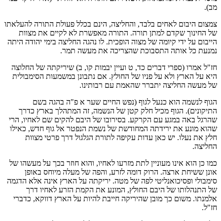
מב).
צמצום היבום לאחים בלבד, והחליצה, הינם בכלל פעולת התורה להעלאתו
של החינוך שקדם למתן תורה. התורה מאפשרת לא לקיים את מצוות
הייבום על ידי קיומה של מצוה הופכית. לו נהגה החליצה בימי יהודה היתה
נמנעת כל אותה התסבוכת שהצריכה את מעשה תמר.
חז"ל אמרו (ספרי דברים כד, ט ועיין יבמות קו, ב) שיריקתה של החלוצה
היא על הארץ ולא על פניו של החולץ. אם נתבונן במשמעות הסימבולית
של מעשה החליצה יתברר שהאמת עם רבותינו.
הגוף לנשמה הוא כנעל לגוף (נפש החיים שער א פ"ה בהגה בשם
התיקונים). הגוף מכיל חלק קטן של הנשמה, זה המתהלך בארץ כדרך
שהרגל באה במגע עם הקרקע. בסירובו של היבם להקים שם לאחיו, הרי
שהוא מונע את ירידתה המחודשת של נשמת הנפטר אל גוף חדש, כאילו
חלץ את נעלו. יש כאן עדות עקיפה לתורת הגלגול דרך פרטי מצוות
החליצה.
כמו כן הוא אינו מעוניין לתת מזרעו לאחיו, והוא חוזר בכך על מעשהו של
אונן ששיחת ארצה. הרוק דומה לזרע, והפה של מעלה מיוחס באופן
סימבולי ופסיכואנליטי לפה של מטה. יריקתה על הארץ אינה אלא הדגמה
של התנהלותו של היבם החולץ, המונע את הקמת הזרע לאחיו דרך
אלמנתו. משום כך מובן שהיריקה חייבת להיות על הארץ דווקא, כדברי
חז"ל.