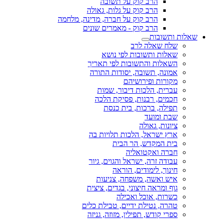
הרב קוק על תשובה
הרב קוק על גלות, גאולה
הרב קוק על חברה, מדינה, מלחמה
הרב קוק - מאמרים שונים
שאלות ותשובות
שלח שאלה לרב
שאלות ותשובות לפי נושא
השאלות והתשובות לפי תאריך
אמונה, תשובה, יסודות התורה
מקורות ופירושיהם
עברית, הלכות דיבור, שמות
חכמים, רבנות, פסיקת הלכה
תפילה, ברכות, בית כנסת
שבת ומועד
ציונות, גאולה
ארץ ישראל, הלכות תלויות בה
בית המקדש, הר הבית
חברה ואקטואליה
עבודה זרה, ישראל והגוים, גיור
חינוך, לימודים, הוראה
איש ואשה, משפחה, צניעות
גוף ומראה חיצוני, בגדים, ציצית
כשרות, אוכל ואכילה
טהרה, נטילת ידיים, טבילת כלים
ספרי קודש, תפילין, מזוזה, גניזה