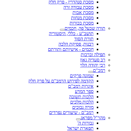
מסכת סנהדרין - פרק חלק
מסכת עבודה זרה
מסכת אבות
מסכת מנחות
מסכת בכורות
תורה שבעל פה, חכמים
תושב"ע - כללי, היסטוריה
תורת הסוד
רבנות, פסיקת הלכה
חכמים - אישיותם ותורתם
תפילה וברכות
רב סעדיה גאון
רבי יהודה הלוי
רמב"ם
שמונה פרקים
הקדמה לפירוש הרמב"ם על פרק חלק
איגרות רמב"ם
ספר המדע
הלכות תשובה
הלכות מלכים
מורה נבוכים
רמב"ם - שיעורים נפרדים
מהר"ל מפראג
גבורות ה'
תפארת ישראל