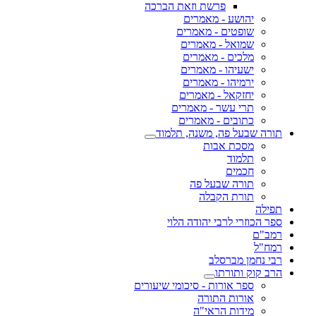
פרשת וזאת הברכה
יהושע - מאמרים
שופטים - מאמרים
שמואל - מאמרים
מלכים - מאמרים
ישעיהו - מאמרים
ירמיהו - מאמרים
יחזקאל - מאמרים
תרי עשר - מאמרים
כתובים - מאמרים
תורה שבעל פה, משנה, תלמוד
מסכת אבות
תלמוד
חכמים
תורה שבעל פה
תורת הקבלה
תפילה
ספר הכוזרי לרבי יהודה הלוי
רמב"ם
רמח"ל
רבי נחמן מברסלב
הרב קוק ותורתו
ספר אורות - סיכומי שיעורים
אורות התורה
מידות הראי"ה