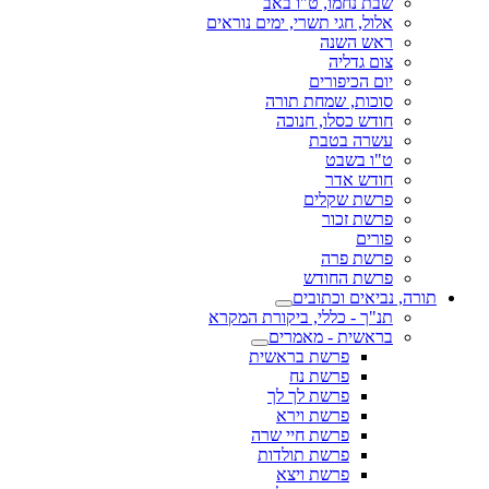
שבת נחמו, ט"ו באב
אלול, חגי תשרי, ימים נוראים
ראש השנה
צום גדליה
יום הכיפורים
סוכות, שמחת תורה
חודש כסלו, חנוכה
עשרה בטבת
ט"ו בשבט
חודש אדר
פרשת שקלים
פרשת זכור
פורים
פרשת פרה
פרשת החודש
תורה, נביאים וכתובים
תנ"ך - כללי, ביקורת המקרא
בראשית - מאמרים
פרשת בראשית
פרשת נח
פרשת לך לך
פרשת וירא
פרשת חיי שרה
פרשת תולדות
פרשת ויצא