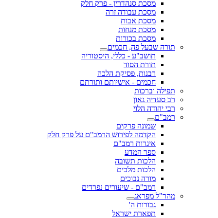
מסכת סנהדרין - פרק חלק
מסכת עבודה זרה
מסכת אבות
מסכת מנחות
מסכת בכורות
תורה שבעל פה, חכמים
תושב"ע - כללי, היסטוריה
תורת הסוד
רבנות, פסיקת הלכה
חכמים - אישיותם ותורתם
תפילה וברכות
רב סעדיה גאון
רבי יהודה הלוי
רמב"ם
שמונה פרקים
הקדמה לפירוש הרמב"ם על פרק חלק
איגרות רמב"ם
ספר המדע
הלכות תשובה
הלכות מלכים
מורה נבוכים
רמב"ם - שיעורים נפרדים
מהר"ל מפראג
גבורות ה'
תפארת ישראל