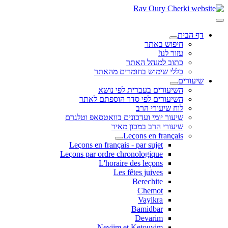
דף הבית
חיפוש באתר
עזור לנו!
כתוב למנהל האתר
כללי שימוש בחומרים מהאתר
שיעורים
השיעורים בעברית לפי נושא
השיעורים לפי סדר הוספתם לאתר
לוח שיעורי הרב
שיעור יומי ועדכונים בוואטסאפ וטלגרם
שיעורי הרב במכון מאיר
Leçons en français
Leçons en français - par sujet
Leçons par ordre chronologique
L'horaire des leçons
Les fêtes juives
Berechite
Chemot
Vayikra
Bamidbar
Devarim
Neviim et Ketouvim