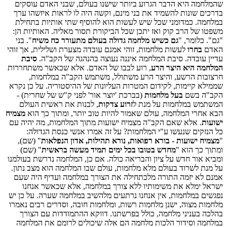
שהמלחמה היא הדבר הגרוע ביותר שישנו בעולם, שבני האדם עוסקים
בדרכים שונות להשמיד את בני מינם, וקשה היה לו לראות איזשהו ערך
במלחמה. כמדומני שכל שיש לעשות הוא להוסיף שתי אותיות בתחילת
משפטו של הרב קוק ואז יתכן שכל הביקורת תסור מאליה. האותיות הן:
"גם". כלומר, "
גם כשיש מלחמה גדולה בעולם מתעורר כח משיח
". בני
האדם
בחרו
לעשות מלחמות, זוהי אמנם עובדה מצערת ושלילית, אך זוהי
עדיין עובדה. סיבת המלחמה איננה נעוצה בהנהגה של הקב"ה.
סיבת
המלחמה היא היצר הרע
, רוע לבבו של האדם. אלא שכאשר משתחררות
חרצובות הרשע, והיצר הרע משתולל, משתמש הקב"ה במלחמות,
שממילא קיימות, לקידום המטרות העליונות של ההיסטוריה. על כן נקרא
הקב"ה בשם
בעל מלחמות
(בברכת 'יוצר אור' לפני ק"ש של שחרית) -
המשתמש במלחמות על מנת ל
זרוע צדקות
, לבנות את ראשית העולם
הבא אחרי המלחמה, עולם שאמור להיות טוב יותר, ומתוך כך הוא
מצמיח
ישועות
. אלא שאם הקב"ה מצמיח ישועות מתוך המלחמות, מה יהיה עם
כל הנזקים שנעשו ע"י המלחמות? על זה אמרו אנשי כנסת הגדולה:
"
מצמיח ישועות - בורא רפואות, נורא תהילות, אדון הנפלאות
" (שם),
ומתוך כך הוא "
מחדש בטובו בכל ימים תמיד מעשה בראשית
" (שם)
ומביא אור חדש על ציון והבריאה כולה. אם כן, המלחמה נדרשת בעולמנו
על מנת לשרוד בעולם מלא מלחמות, עולם שבו המלחמה הוא מצב נתון.
אמנם לא יזמה התורה מלכתחילה את הצורך במלחמה ועדיף היה שעם
ישראל ימלא את משימותיו ללא צורך במלחמה, אלא שכאשר אנחנו
נפגשים במלחמות, אין אנחנו נרתעים מלהשיב במלחמה שערה. על כן יש
מלחמות מצוה, ישנן מלחמות רשות, ומלחמות חובה, וסדרים רבים נאמרו
בהלכה בעניני מלחמה, כולל בפרשתנו. דווקא ההתמודדות עם הצורך
במלחמה וסידור הלכות מלחמה הם אלה שיכולים לרומם את המלחמה