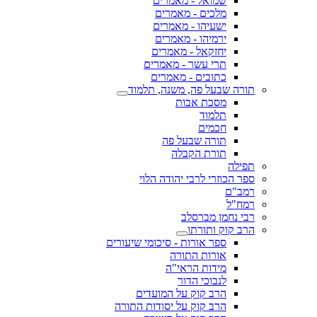
שמואל - מאמרים
מלכים - מאמרים
ישעיהו - מאמרים
ירמיהו - מאמרים
יחזקאל - מאמרים
תרי עשר - מאמרים
כתובים - מאמרים
תורה שבעל פה, משנה, תלמוד
מסכת אבות
תלמוד
חכמים
תורה שבעל פה
תורת הקבלה
תפילה
ספר הכוזרי לרבי יהודה הלוי
רמב"ם
רמח"ל
רבי נחמן מברסלב
הרב קוק ותורתו
ספר אורות - סיכומי שיעורים
אורות התורה
מידות הראי"ה
לנבוכי הדור
הרב קוק על המועדים
הרב קוק על יסודות התורה