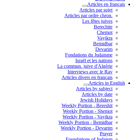
Articles en français
Articles par sujet
.Articles par ordre chron
Les fêtes juives
Berechite
Chemot
Vayikra
Bemidbar
Devarim
Fondations du Judaisme
Israël et les nations
La commun. juive d'Algérie
Interviews avec le Rav
Articles divers en français
Articles in English
Articles by subject
Articles by date
Jewish Holidays
Weekly Portion - Bereshit
Weekly Portion - Shemot
Weekly Portion - Vayikra
Weekly Portion - Bemidbar
Weekly Portion - Devarim
Prayer
Foundations of Judaism