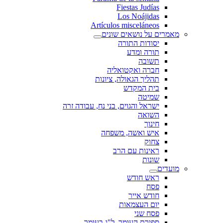
Fiestas Judías
Los Noájidas
Artículos misceláneos
מאמרים על נושאים שונים
יסודות התורה
תורה ומדע
תשובה
חברה ואקטואליה
תהליך הגאולה, ציונות
בית המקדש
שמיטה
ישראל והגוים, בני נח, עבודה זרה
השואה
חינוך
איש ואשה, משפחה
צחוק
ראינות עם הרב
שונות
מועדים
ראש חודש
פסח
חודש אייר
יום העצמאות
פסח שני
ספירת העומר, ל"ג בעומר