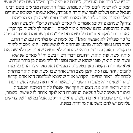
בסופו של דבר את העבירה, לפחות לא יהיה בכך חילול השם מפני שאנשי
המקום לא ישימו ליבם אליו. לעומתו, בעלי התוספות מביאים בשם רבינו
חננאל שחס ושלום לומר שהותרה העבירה, אלא שמתוך שלובש שחורים
והולך למקום אחר - ליבו של האדם נשבר ואינו עושה כן. מי מביניהם
צודק? שניהם צודקים; אומרים לו לאדם לעשות כרש"י ולמעשה הוא
עושה כתוספות. ברגע שאתה אומר לאדם - "הותר לך לעשות כך וכך",
האדם כבר לוקח אחריות על עצמו ואומר: "היתכן שבאמת אעבור עבירה
כל כך שפלה? לא אעשה זאת!". כל אימת שיש מלחמה עם יצר הרע,
היצר הרע עשוי לגבור. מרגע שנותנים לו לגיטימציה - הוא מפסיק להיות
פונקציה. באופן עקרוני, בודאי שהתורה לא חפצה שאדם יקח לאישה את
אותה אשת יפת תואר, וידועים דברי רש"י בשם חז"ל שאדם שנושא
אשת יפת תואר, סופו שהוא שונאה וסופו להוליד ממנה בן סורר ומורה.
אלא שהתורה נקטה כאן בטקטיקה מעניינת אל מול היצר הרע על מנת
להביסו. יחד עם זאת, יתכן מצב חריג אחר שבו אשת יפת תואר מותרת
לכתחילה. "אור החיים" הקדוש אמר שהיוצא למלחמה הוא אדם קדוש
וטהור שאינו ירא מעבירות שבידו, וכאשר הוא רואה בשביה אשת יפת
תואר, רואה הוא את ניצוצות הקדושה שנפלו לתוך האומה הכנענית,
ומתוך השאיפה של העלאת הניצוצות הוא לוקח אותה לו לאישה. כלומר,
יש דברים שבעיני האדם הפשוט נראים חריגים, אבל במישור של צדיקים
עליונים יש להם משמעות מיוחדת במינה.