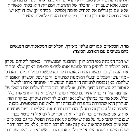
השני, אלא שעבורנו - ההכלה של התרבות המצרית היא בלתי אפשרית,
אלא אם כן עולים אל הקודש פנימה (למשל - בביהמ"ק) שם דווקא יש
מצוה גדולה לאחד בין ערכים, בין העולם העברי לעולם המצרי.
מחד, הכלאיים אסורים עלינו. מאידך, הכלאיים המלאכותיים הנעשים
כיום מטיבים עם האדם. הכיצד?
יש דבר המכונה בפי הרב קוק "התבונה המעשית" - כאשר לוקחים עקרון
גדול ומצליחים להסיק כיצד לממש אותו לפרטי פרטים באופן שלא יסתור
את העקרון. כך למשל התורה אומרת לנו לא לעשות פסל ותמונה, ואם כן
- מה יעשו הפסלים ובעלי האומנות למיניהם, היכן ינוצל הכשרון האומנותי
שלהם? כאן נכנסת לתמונה ה"תבונה המעשית" שתנחה אותנו למשל
לאסור רק עשיית פרצוף שלם, או להעזר בגוי כדי להשלים את פיסולו של
הפרצוף ועל ידי כך להתיר גם עשיית פרצוף שלם. אין זו התחמקות כלל
וכלל, אלא מדובר במהלך שלם: אנו רוצים להראות עיקרון, במקרה הזה
העקרון הוא שהתורה מתנגדת לעבודה זרה ולאומנות הפלסטית. בזכות
השמירה על עקרון זה במהלך הדורות ניצחנו את האלילות. כיוון שניצחנו
אותה, אנו משאירים זכר לדבר - ואותו זכר יכול לבוא לידי ביטוי בכך
שנצטרך להביא גוי על מנת שישלים לנו את בנית הפסל. כך גם בכלאיים -
הכלאיים באים להראות שאין זה טוב לערבב תכנים, אלא כל דבר ודבר
יש לו המקום והזמן המתאימים לו. לאחר מכן, כאשר אתה רואה שהדבר