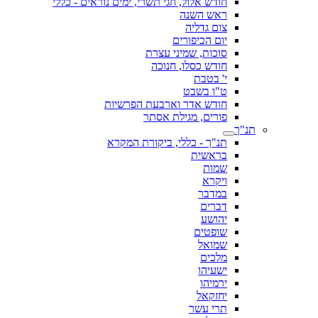
חודש אלול, חגי תשרי, ימים נוראים - כללי
ראש השנה
צום גדליה
יום הכיפורים
סוכות, שמיני עצרת
חודש כסלו, חנוכה
י' בטבת
ט"ו בשבט
חודש אדר וארבעת הפרשיות
פורים, מגילת אסתר
תנ"ך
תנ"ך - כללי, ביקורת המקרא
בראשית
שמות
ויקרא
במדבר
דברים
יהושע
שופטים
שמואל
מלכים
ישעיהו
ירמיהו
יחזקאל
תרי עשר