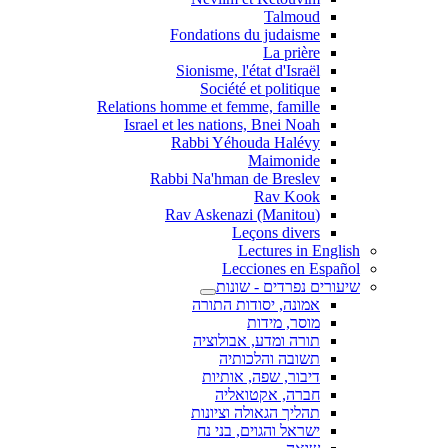
Talmoud
Fondations du judaisme
La prière
Sionisme, l'état d'Israël
Société et politique
Relations homme et femme, famille
Israel et les nations, Bnei Noah
Rabbi Yéhouda Halévy
Maimonide
Rabbi Na'hman de Breslev
Rav Kook
(Rav Askenazi (Manitou
Leçons divers
Lectures in English
Lecciones en Español
שיעורים נפרדים - שונות
אמונה, יסודות התורה
מוסר, מידות
תורה ומדע, אבולוציה
תשובה והלכותיה
דיבור, שפה, אותיות
חברה, אקטואליה
תהליך הגאולה וציונות
ישראל והגוים, בני נח