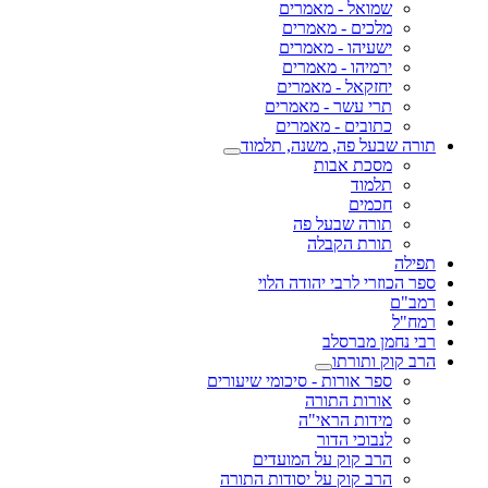
שמואל - מאמרים
מלכים - מאמרים
ישעיהו - מאמרים
ירמיהו - מאמרים
יחזקאל - מאמרים
תרי עשר - מאמרים
כתובים - מאמרים
תורה שבעל פה, משנה, תלמוד
מסכת אבות
תלמוד
חכמים
תורה שבעל פה
תורת הקבלה
תפילה
ספר הכוזרי לרבי יהודה הלוי
רמב"ם
רמח"ל
רבי נחמן מברסלב
הרב קוק ותורתו
ספר אורות - סיכומי שיעורים
אורות התורה
מידות הראי"ה
לנבוכי הדור
הרב קוק על המועדים
הרב קוק על יסודות התורה