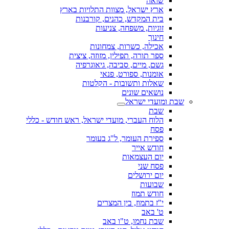
שואה
ארץ ישראל, מצוות התלויות בארץ
בית המקדש, כהנים, קורבנות
זוגיות, משפחה, צניעות
חינוך
אכילה, כשרות, צמחונות
ספר תורה, תפילין, מזוזה, ציצית
גשם, מיים, סביבה, גיאוגרפיה
אומנות, ספורט, פנאי
שאלות ותשובות - הקלטות
נושאים שונים
שבת ומועדי ישראל
שבת
הלוח העברי, מועדי ישראל, ראש חודש - כללי
פסח
ספירת העומר, ל"ג בעומר
חודש אייר
יום העצמאות
פסח שני
יום ירושלים
שבועות
חודש תמוז
י"ז בתמוז, בין המצרים
ט' באב
שבת נחמו, ט"ו באב