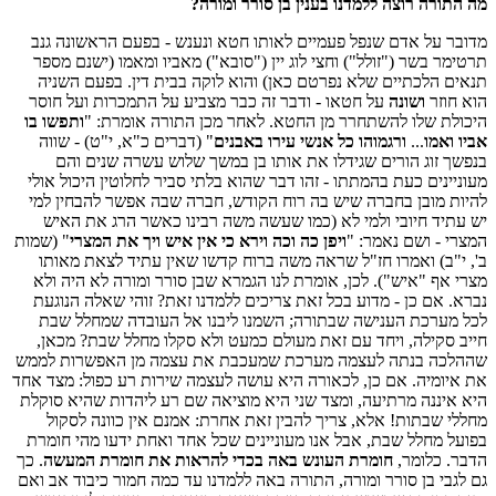
מה התורה רוצה ללמדנו בענין בן סורר ומורה?
מדובר על אדם שנפל פעמיים לאותו חטא ונענש - בפעם הראשונה גנב
תרטימר בשר ("זולל") וחצי לוג יין ("סובא") מאביו ומאמו (ישנם מספר
תנאים הלכתיים שלא נפרטם כאן) והוא לוקה בבית דין. בפעם השניה
הוא חוזר
ושונה
על חטאו - ודבר זה כבר מצביע על התמכרות ועל חוסר
היכולת שלו להשתחרר מן החטא. לאחר מכן התורה אומרת: "
ותפשו בו
אביו ואמו
...
ורגמוהו כל אנשי עירו באבנים
" (דברים כ"א, י"ט) - שווה
בנפשך זוג הורים שגידלו את אותו בן במשך שלוש עשרה שנים והם
מעוניינים כעת בהמתתו - זהו דבר שהוא בלתי סביר לחלוטין היכול אולי
להיות מובן בחברה שיש בה רוח הקודש, חברה שבה אפשר להבחין למי
יש עתיד חיובי ולמי לא (כמו שעשה משה רבינו כאשר הרג את האיש
המצרי - ושם נאמר: "
ויפן כה וכה וירא כי אין איש ויך את המצרי
" (שמות
ב', י"ב) ואמרו חז"ל שראה משה ברוח קדשו שאין עתיד לצאת מאותו
מצרי אף "איש"). לכן, אומרת לנו הגמרא שבן סורר ומורה לא היה ולא
נברא. אם כן - מדוע בכל זאת צריכים ללמדנו זאת? זוהי שאלה הנוגעת
לכל מערכת הענישה שבתורה; השמנו ליבנו אל העובדה שמחלל שבת
חייב סקילה, ויחד עם זאת מעולם כמעט ולא סקלו מחלל שבת? מכאן,
שההלכה בנתה לעצמה מערכת שמעכבת את עצמה מן האפשרות לממש
את איומיה. אם כן, לכאורה היא עושה לעצמה שירות רע כפול: מצד אחד
היא איננה מרתיעה, ומצד שני היא מוציאה שם רע ליהדות שהיא סוקלת
מחללי שבתות! אלא, צריך להבין זאת אחרת: אמנם אין כוונה לסקול
בפועל מחלל שבת, אבל אנו מעוניינים שכל אחד ואחת ידעו מהי חומרת
הדבר. כלומר,
חומרת העונש באה בכדי להראות את חומרת המעשה
. כך
גם לגבי בן סורר ומורה, התורה באה ללמדנו עד כמה חמור כיבוד אב ואם