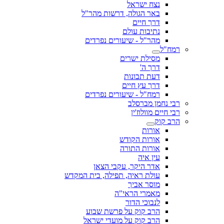
נצח ישראל
באר הגולה, דרשות מהר"ל
דרך חיים
נתיבות עולם
מהר"ל - שיעורים נפרדים
רמח"ל
מסילת ישרים
דרך ה'
דעת תבונות
דרך עץ חיים
רמח"ל - שיעורים נפרדים
רבי נחמן מברסלב
רבי חיים מוולוז'ין
הרב קוק
אורות
אורות הקודש
אורות התורה
עין איה
אדר היקר, עקבי הצאן
עולת ראיה, תפילה, בית המקדש
מוסר אביך
מאמרי הראי"ה
לנבוכי הדור
הרב קוק על פרשת שבוע
הרב קוק על מועדי ישראל