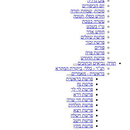
צום גדליה
יום הכיפורים
סוכות, שמחת תורה
חודש כסלו, חנוכה
עשרה בטבת
ט"ו בשבט
חודש אדר
פרשת שקלים
פרשת זכור
פורים
פרשת פרה
פרשת החודש
תורה, נביאים וכתובים
תנ"ך - כללי, ביקורת המקרא
בראשית - מאמרים
פרשת בראשית
פרשת נח
פרשת לך לך
פרשת וירא
פרשת חיי שרה
פרשת תולדות
פרשת ויצא
פרשת וישלח
פרשת וישב
פרשת מקץ