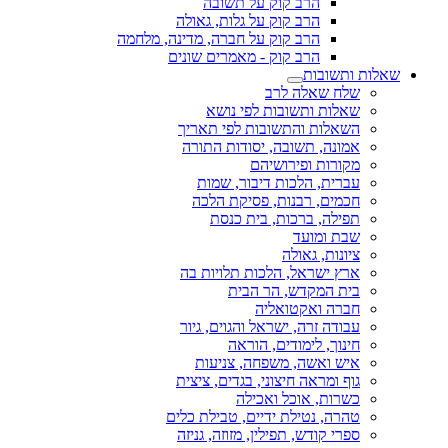
הרב קוק על תשובה
הרב קוק על גלות, גאולה
הרב קוק על חברה, מדינה, מלחמה
הרב קוק - מאמרים שונים
שאלות ותשובות
שלח שאלה לרב
שאלות ותשובות לפי נושא
השאלות והתשובות לפי תאריך
אמונה, תשובה, יסודות התורה
מקורות ופירושיהם
עברית, הלכות דיבור, שמות
חכמים, רבנות, פסיקת הלכה
תפילה, ברכות, בית כנסת
שבת ומועד
ציונות, גאולה
ארץ ישראל, הלכות תלויות בה
בית המקדש, הר הבית
חברה ואקטואליה
עבודה זרה, ישראל והגוים, גיור
חינוך, לימודים, הוראה
איש ואשה, משפחה, צניעות
גוף ומראה חיצוני, בגדים, ציצית
כשרות, אוכל ואכילה
טהרה, נטילת ידיים, טבילת כלים
ספרי קודש, תפילין, מזוזה, גניזה