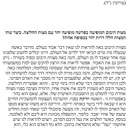
(עירובין נ"ד).
מצות היבום המופיעה בפרשה מופיעה יחד עם מצות החליצה. כיצד שתי
המצות הללו דרות יחד בכפיפה אחת?
מצוות היבום באה להראות לנו שאין דבר אבוד בעולם. מדובר באשה
שבעלה מת טרם הביאו יחד ילדים אל העולם. היינו יכולים לחשוב שלפנינו
ענף אחד שאבד לו מן העולם, והנה באה מצוות היבום ובפיה בשורה - ניתן
לתקן גם את האבוד. אפשר לראות את הרצון להקים שם למת כמשמעותי
ביותר דווקא על רקע פתיחת הפרשה שעסקה במלחמה; המלחמה באה
להשחית את העולם, והנה כעת מורה לנו התורה דרך שבה להשחתה הזו
יש קץ, יש לה תיקון. אלא, שלפעמים דבר זה מסבך את האדם הפרטי,
ולכן התורה הוסיפה דבר שלא היה בימי קדם - והוא: אפשרות החליצה;
כאשר היבם לא מעוניין ליבם את אשת אחיו, התורה מציבה בפניו מצווה
אחרת כדי להמלט מן התסבוכת האישית שלו. אלא, שאם הוא בחר
באפשרות זו - האשה
יורקת
בפניו. ההערכה העצומה להמשכיות החיים
היא זו שבאה לידי ביטוי באותה יריקה. היריקה היא משהו שיוצא מגופו
של האדם והולך לו לאיבוד, זהו מעשה סימבולי לכך שאחי המת החליט
ששמו של אחיו יאבד. כלומר, ההשפלה מכוונת היא ליבם ולא לאלמנה.
בנוסף, כאשר חולצים את נעל היבם הסרבן, רוצים להראות לנו שיש
איזושהי "נעל" שלא מתמלאת בתוכן. הלא גוף האדם הוא כלי, הוא