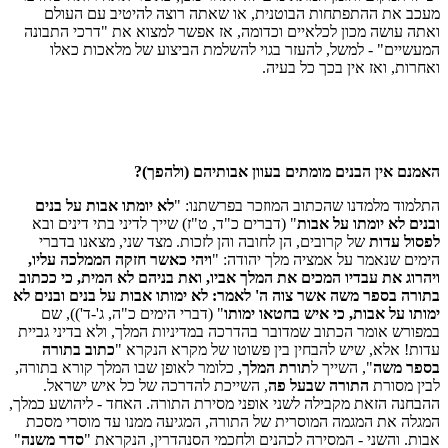
מעכב את ההתפתחות הבוטנית, או שאתה רוצה להיטיב עם העולם
ואתה עושה מכון לכלאיים וכדומה, אז אפשר למצוא את "דרכי התבונה
המעשיים" - למשל, להעזר בגוי להשלמת הביצוע של מלאכות כאלו
ואחרות, ואז אין בכך כל בעיה.
האמנם אין הבנים מומתים בעוון אבותיהם (ולהפך)?
התלמוד מלמדנו שהכתוב המוזכר בפרשתנו: "
לא יומתו אבות על בנים
ובנים לא יומתו על אבות
" (דברים כ"ד, ט"ז) שייך לדיני בתי דינים ובא
לפסול עדות
של קרובים, הן לחובה והן לזכות. מצד שני, מצאנו בדברי
הימים שנאמר על אמציה מלך יהודה: "
ויהי כאשר חזקה הממלכה עליו,
ויהרוג את עבדיו המכים את המלך אביו, ואת בניהם לא המית, כי ככתוב
בתורה בספר משה אשר צוה ה' לאמר: לא ימותו אבות על בנים ובנים לא
ימותו על אבות, כי איש בחטאו ימותו
" (דברי הימים כ"ה, ג'-ד')), שם
במפורש אומר הכתוב שמדובר בהדרכה במדיניות המלך, ולא בדיני גביית
עדות! אלא, שיש להבחין בין פשוטו של מקרא הנקרא "
כתוב בתורה
בספר משה
", השייך ל
תורת המלך
, כלומר לאופן שבו המלך קורא בתורה,
לבין מסורת
התורה שבעל פה
, השייכת להדרכה של כל איש ישראל.
ההבחנה הזאת מקבילה לשני אופני מסירת התורה. האחד - ליהושע כמלך,
המגלה את המגמה המוסרית של התורה, המגיעה ממנו עד מוסרי מסכת
אבות. והשני - המסירה לכהנים ולחכמי הסנהדרין, הנקראת "
סדר משנה
"