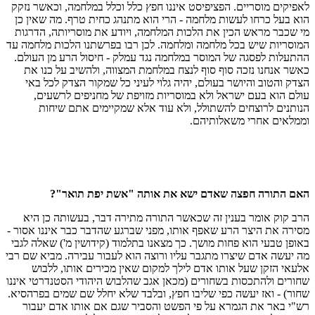
לאפיקים מוסריים. הפציפיסט איננו חפץ כלל וכלל במלחמה, וכאשר נזקק
הוא בעל כרחו לעשות מלחמה - הרי הוא מתנהג כחית טרף. מה שאין כן
מי שכבר מראש הכין את הלכות המלחמה, ויודע את מוסריותה, הדרגות
המוסריות שיש בכל מלחמה ומלחמה. לכן רבו בפרשתנו הלכות מלחמה עד
ההתעלות לפסגה של המוסר במלחמה נגד עמלק - חיסול הרע מן העולם.
כאשר אנחנו נזכה סוף סוף לנצח במלחמת המצווה, ולהשיב על כנו את
הצדק והטוב והיושר בעולם, יהיה גלוי לעיני כל שמקור הצדק לכל באי
עולם הוא בעם ישראל ולא במוסריות מזויפת של מחניפים לרשעים,
הנותנים לרוצחים להשתולל, ולא עוד אלא שמקיימים אתם שיחות
וממלאים אחרי משאלותיהם.
האם התורה חפצה שאדם ישא את אותה "אשת יפת תואר"?
הרב קוק אומר בענין זה שכאשר התורה מתירה דבר, בעשותה כן היא
מסירה את היצר הרע שאפף אותו, מפני שברגע שהדבר כבר איננו אסור -
באופן טבעי הוא פחות מושך. כך מצאנו בתלמוד (קידושין מ') שאלה לגבי
מה יעשה אדם שיצרו מתגבר עליו ורוצה הוא לעבור עבירה. מביא שם רבי
אלעאי הזקן שעל אותו אדם לילך למקום שאין מכירים אותו, ללבוש
שחורים ולהתכסות בשחורים (מכאן אגב שהלבוש היהודי הסטנדרטי איננו
שחור) - ואז יעשה כפי שליבו חפץ, ובלבד שלא יחלל שם שמים בפרהסיא.
רש"י באר את הגמרא על פי הפשט והסביר שגם אם אותו אדם יעבור