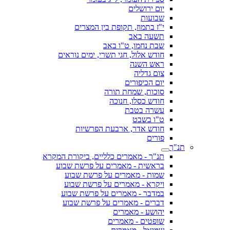
יום ירושלים
שבועות
י"ז בתמוז, תקופת בין המצרים
תשעה באב
שבת נחמו, ט"ו באב
חודש אלול, חגי תשרי, ימים נוראים
ראש השנה
צום גדליה
יום הכיפורים
סוכות, שמחת תורה
חודש כסלו, חנוכה
עשרה בטבת
ט"ו בשבט
חודש אדר, ארבעת הפרשיות
פורים
תנ"ך
תנ"ך - מאמרים כלליים, ביקורת המקרא
בראשית - מאמרים על פרשת שבוע
שמות - מאמרים על פרשת שבוע
ויקרא - מאמרים על פרשת שבוע
במדבר - מאמרים על פרשת שבוע
דברים - מאמרים על פרשת שבוע
יהושע - מאמרים
שופטים - מאמרים