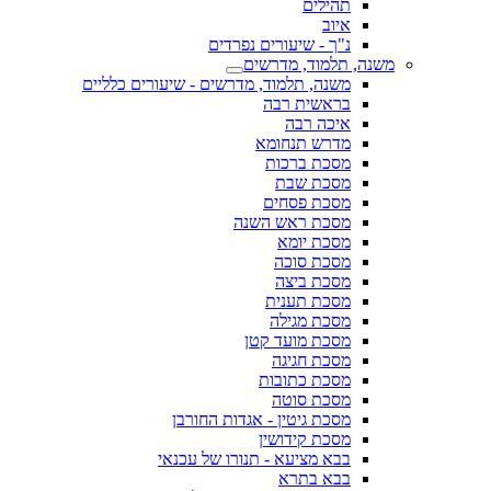
תהילים
איוב
נ"ך - שיעורים נפרדים
משנה, תלמוד, מדרשים
משנה, תלמוד, מדרשים - שיעורים כלליים
בראשית רבה
איכה רבה
מדרש תנחומא
מסכת ברכות
מסכת שבת
מסכת פסחים
מסכת ראש השנה
מסכת יומא
מסכת סוכה
מסכת ביצה
מסכת תענית
מסכת מגילה
מסכת מועד קטן
מסכת חגיגה
מסכת כתובות
מסכת סוטה
מסכת גיטין - אגדות החורבן
מסכת קידושין
בבא מציעא - תנורו של עכנאי
בבא בתרא