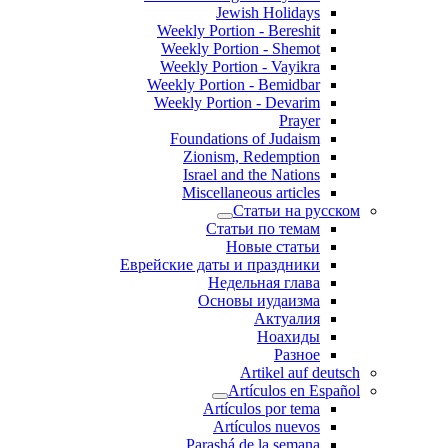
Jewish Holidays
Weekly Portion - Bereshit
Weekly Portion - Shemot
Weekly Portion - Vayikra
Weekly Portion - Bemidbar
Weekly Portion - Devarim
Prayer
Foundations of Judaism
Zionism, Redemption
Israel and the Nations
Miscellaneous articles
Статьи на русском
Статьи по темам
Новые статьи
Еврейские даты и праздники
Недельная глава
Основы иудаизма
Актуалия
Ноахиды
Разное
Artikel auf deutsch
Artículos en Español
Artículos por tema
Artículos nuevos
Parashá de la semana