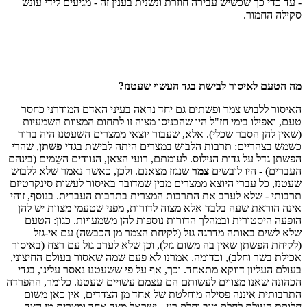
- עד כדי כך שכשיש עבירה חוזרת ונשנית בענין זה - מגיעים לידי עונש
סקילה החמור.
מה הטעם לאיסור לבישת בגד העשוי שעטנז?
האיסור ללבוש צמר ופשתים גם יחד נראה בעיני האדם המודרני כחסר
טעם, ואפילו בימי חז"ל היו שהכניסו מצוה זו לתחום המצוות השמעיות
(שאין להן הסבר שכלי). אלא, שעבור יוצאי ממצרים השעטנז היה ברור
כשמש בצהריים: תרבות הלבוש במצרים היתה לבישת בגדי
פשתן
, שהרי
הפשתן גדל על גדות הנילוס. לעומתם, רועי הצאן, הנוודים השֵמים (בינהם
העברים) - היו לובשים
צמר
שנגזז מצאנם. ולכן, כאשר נאמר שלא ללבוש
שעטנז, כל עברי היוצא ממצרים מבין שמדובר באיסור לעשות סינקרטיזם
תרבותי - שלא לערב את התרבות המצרית בתרבות העברית. בנוסף, זוהי
אינה הוראת שעה בלבד אלא מצוה לדורות, מפני שטעמי מצוות יש להן
הופעה היסטורית ובמהלך הדורות נוספות להן משמעויות. כגון: הטעם
שלא לשים באותה מדרגה גזל (לקיחת הצמר מן הכבשה) עם אי-גזל
(לקיחת הפשתן שאין בה משום גזל), וכן שלא לערב גזל עם רצח (באיסור
אכילת בשר וחלב), וכדומה. אמרנו לא פעם שמה שאסור בעולם החיצוני,
בעולם העליון דווקא מתאחד. וכך, אף על פי ששעטנז נאסר עלינו, בגדי
הכהונה שאנו מצווים לעשותם הם עצמם עשויים שעטנז. כלומר, ההפרדה
התרבותית איננה פסילה מוחלטת של אחד מן הצדדים, אין כאן משום
חלוקת העולם לחלק טוב וחלק רע - ישראל מצד אחד ומצרים מן הצד