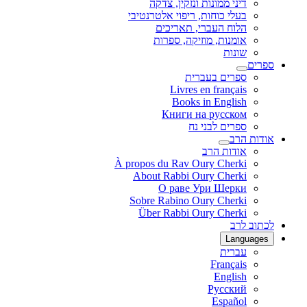
דיני ממונות ונזקין, צדקה
בעלי כוחות, ריפוי אלטרנטיבי
הלוח העברי, תאריכים
אומנות, מוזיקה, ספרות
שונות
ספרים
ספרים בעברית
Livres en français
Books in English
Книги на русском
ספרים לבני נח
אודות הרב
אודות הרב
À propos du Rav Oury Cherki
About Rabbi Oury Cherki
О раве Ури Шерки
Sobre Rabino Oury Cherki
Über Rabbi Oury Cherki
לכתוב לרב
Languages
עברית
Français
English
Русский
Español