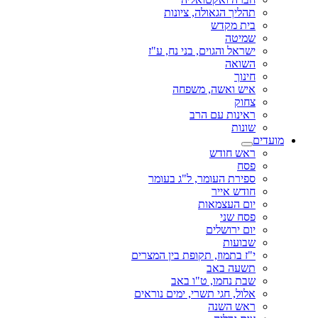
תהליך הגאולה, ציונות
בית מקדש
שמיטה
ישראל והגוים, בני נח, ע"ז
השואה
חינוך
איש ואשה, משפחה
צחוק
ראינות עם הרב
שונות
מועדים
ראש חודש
פסח
ספירת העומר, ל"ג בעומר
חודש אייר
יום העצמאות
פסח שני
יום ירושלים
שבועות
י"ז בתמוז, תקופת בין המצרים
תשעה באב
שבת נחמו, ט"ו באב
אלול, חגי תשרי, ימים נוראים
ראש השנה