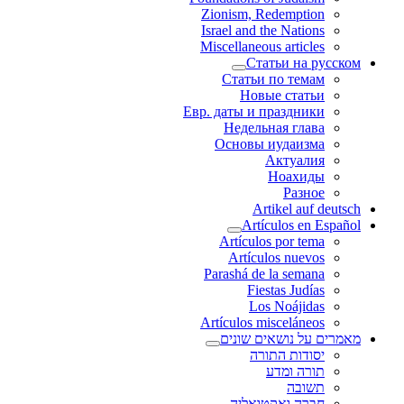
Zionism, Redemption
Israel and the Nations
Miscellaneous articles
Статьи на русском
Статьи по темам
Новые статьи
Евр. даты и праздники
Недельная глава
Основы иудаизма
Актуалия
Ноахиды
Разное
Artikel auf deutsch
Artículos en Español
Artículos por tema
Artículos nuevos
Parashá de la semana
Fiestas Judías
Los Noájidas
Artículos misceláneos
מאמרים על נושאים שונים
יסודות התורה
תורה ומדע
תשובה
חברה ואקטואליה