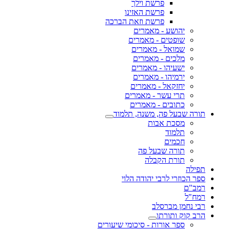
פרשת וילך
פרשת האזינו
פרשת וזאת הברכה
יהושע - מאמרים
שופטים - מאמרים
שמואל - מאמרים
מלכים - מאמרים
ישעיהו - מאמרים
ירמיהו - מאמרים
יחזקאל - מאמרים
תרי עשר - מאמרים
כתובים - מאמרים
תורה שבעל פה, משנה, תלמוד
מסכת אבות
תלמוד
חכמים
תורה שבעל פה
תורת הקבלה
תפילה
ספר הכוזרי לרבי יהודה הלוי
רמב"ם
רמח"ל
רבי נחמן מברסלב
הרב קוק ותורתו
ספר אורות - סיכומי שיעורים