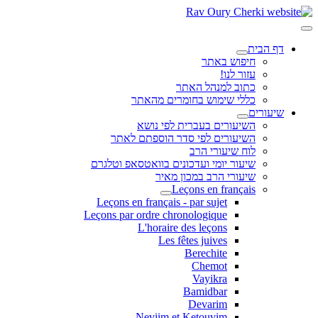
דף הבית
חיפוש באתר
עזור לנו!
כתוב למנהל האתר
כללי שימוש בחומרים מהאתר
שיעורים
השיעורים בעברית לפי נושא
השיעורים לפי סדר הוספתם לאתר
לוח שיעורי הרב
שיעור יומי ועדכונים בוואטסאפ וטלגרם
שיעורי הרב במכון מאיר
Leçons en français
Leçons en français - par sujet
Leçons par ordre chronologique
L'horaire des leçons
Les fêtes juives
Berechite
Chemot
Vayikra
Bamidbar
Devarim
Neviim et Ketouvim