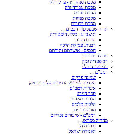
מסכת סנהדרין - פרק חלק
מסכת עבודה זרה
מסכת אבות
מסכת מנחות
מסכת בכורות
תורה שבעל פה, חכמים
תושב"ע - כללי, היסטוריה
תורת הסוד
רבנות, פסיקת הלכה
חכמים - אישיותם ותורתם
תפילה וברכות
רב סעדיה גאון
רבי יהודה הלוי
רמב"ם
שמונה פרקים
הקדמה לפירוש הרמב"ם על פרק חלק
איגרות רמב"ם
ספר המדע
הלכות תשובה
הלכות מלכים
מורה נבוכים
רמב"ם - שיעורים נפרדים
מהר"ל מפראג
גבורות ה'
תפארת ישראל