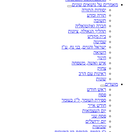
מאמרים על נושאים שונים
יסודות התורה
תורה ומדע
תשובה
חברה ואקטואליה
תהליך הגאולה, ציונות
בית מקדש
שמיטה
ישראל והגוים, בני נח, ע"ז
השואה
חינוך
איש ואשה, משפחה
צחוק
ראינות עם הרב
שונות
מועדים
ראש חודש
פסח
ספירת העומר, ל"ג בעומר
חודש אייר
יום העצמאות
פסח שני
יום ירושלים
שבועות
י"ז בתמוז, תקופת בין המצרים