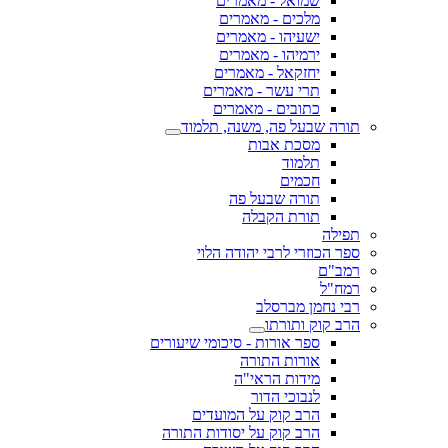
שמואל - מאמרים
מלכים - מאמרים
ישעיהו - מאמרים
ירמיהו - מאמרים
יחזקאל - מאמרים
תרי עשר - מאמרים
כתובים - מאמרים
תורה שבעל פה, משנה, תלמוד
מסכת אבות
תלמוד
חכמים
תורה שבעל פה
תורת הקבלה
תפילה
ספר הכוזרי לרבי יהודה הלוי
רמב"ם
רמח"ל
רבי נחמן מברסלב
הרב קוק ותורתו
ספר אורות - סיכומי שיעורים
אורות התורה
מידות הראי"ה
לנבוכי הדור
הרב קוק על המועדים
הרב קוק על יסודות התורה