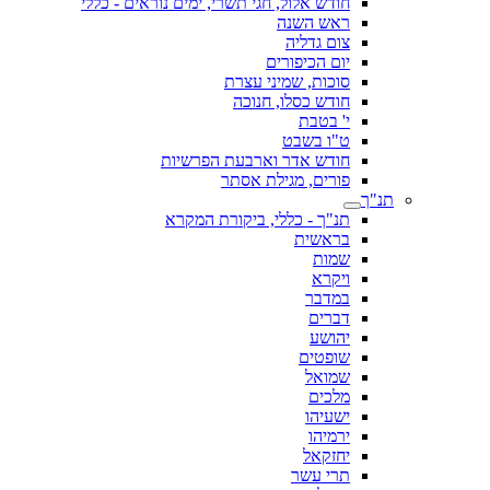
חודש אלול, חגי תשרי, ימים נוראים - כללי
ראש השנה
צום גדליה
יום הכיפורים
סוכות, שמיני עצרת
חודש כסלו, חנוכה
י' בטבת
ט"ו בשבט
חודש אדר וארבעת הפרשיות
פורים, מגילת אסתר
תנ"ך
תנ"ך - כללי, ביקורת המקרא
בראשית
שמות
ויקרא
במדבר
דברים
יהושע
שופטים
שמואל
מלכים
ישעיהו
ירמיהו
יחזקאל
תרי עשר