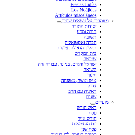
Fiestas Judías
Los Noájidas
Artículos misceláneos
מאמרים על נושאים שונים
יסודות התורה
תורה ומדע
תשובה
חברה ואקטואליה
תהליך הגאולה, ציונות
בית המקדש
שמיטה
ישראל והגוים, בני נח, עבודה זרה
השואה
חינוך
איש ואשה, משפחה
צחוק
ראינות עם הרב
שונות
מועדים
ראש חודש
פסח
חודש אייר
יום העצמאות
פסח שני
ספירת העומר, ל"ג בעומר