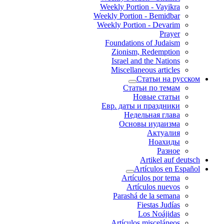
Weekly Portion - Vayikra
Weekly Portion - Bemidbar
Weekly Portion - Devarim
Prayer
Foundations of Judaism
Zionism, Redemption
Israel and the Nations
Miscellaneous articles
Статьи на русском
Статьи по темам
Новые статьи
Евр. даты и праздники
Недельная глава
Основы иудаизма
Актуалия
Ноахиды
Разное
Artikel auf deutsch
Artículos en Español
Artículos por tema
Artículos nuevos
Parashá de la semana
Fiestas Judías
Los Noájidas
Artículos misceláneos