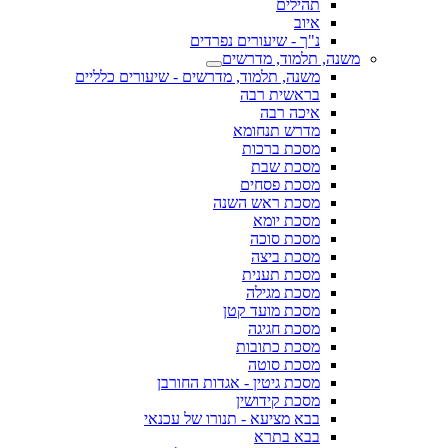
תהילים
איוב
נ"ך - שיעורים נפרדים
משנה, תלמוד, מדרשים
משנה, תלמוד, מדרשים - שיעורים כלליים
בראשית רבה
איכה רבה
מדרש תנחומא
מסכת ברכות
מסכת שבת
מסכת פסחים
מסכת ראש השנה
מסכת יומא
מסכת סוכה
מסכת ביצה
מסכת תענית
מסכת מגילה
מסכת מועד קטן
מסכת חגיגה
מסכת כתובות
מסכת סוטה
מסכת גיטין - אגדות החורבן
מסכת קידושין
בבא מציעא - תנורו של עכנאי
בבא בתרא