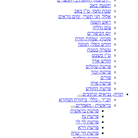
תשעה באב
שבת נחמו, ט"ו באב
אלול, חגי תשרי, ימים נוראים
ראש השנה
צום גדליה
יום הכיפורים
סוכות, שמחת תורה
חודש כסלו, חנוכה
עשרה בטבת
ט"ו בשבט
חודש אדר
פרשת שקלים
פרשת זכור
פורים
פרשת פרה
פרשת החודש
תורה, נביאים וכתובים
תנ"ך - כללי, ביקורת המקרא
בראשית - מאמרים
פרשת בראשית
פרשת נח
פרשת לך לך
פרשת וירא
פרשת חיי שרה