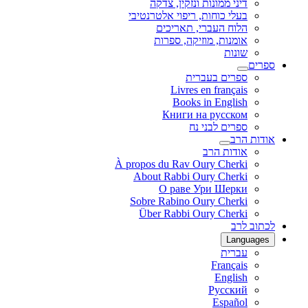
דיני ממונות ונזקין, צדקה
בעלי כוחות, ריפוי אלטרנטיבי
הלוח העברי, תאריכים
אומנות, מוזיקה, ספרות
שונות
ספרים
ספרים בעברית
Livres en français
Books in English
Книги на русском
ספרים לבני נח
אודות הרב
אודות הרב
À propos du Rav Oury Cherki
About Rabbi Oury Cherki
О раве Ури Шерки
Sobre Rabino Oury Cherki
Über Rabbi Oury Cherki
לכתוב לרב
Languages
עברית
Français
English
Русский
Español