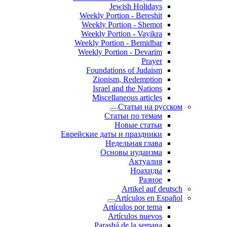
Jewish Holidays
Weekly Portion - Bereshit
Weekly Portion - Shemot
Weekly Portion - Vayikra
Weekly Portion - Bemidbar
Weekly Portion - Devarim
Prayer
Foundations of Judaism
Zionism, Redemption
Israel and the Nations
Miscellaneous articles
Статьи на русском
Статьи по темам
Новые статьи
Еврейские даты и праздники
Недельная глава
Основы иудаизма
Актуалия
Ноахиды
Разное
Artikel auf deutsch
Artículos en Español
Artículos por tema
Artículos nuevos
Parashá de la semana