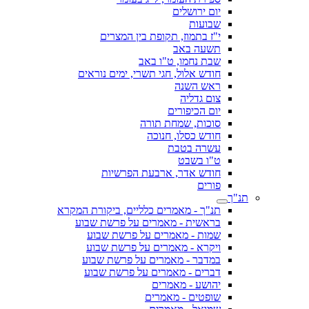
יום ירושלים
שבועות
י"ז בתמוז, תקופת בין המצרים
תשעה באב
שבת נחמו, ט"ו באב
חודש אלול, חגי תשרי, ימים נוראים
ראש השנה
צום גדליה
יום הכיפורים
סוכות, שמחת תורה
חודש כסלו, חנוכה
עשרה בטבת
ט"ו בשבט
חודש אדר, ארבעת הפרשיות
פורים
תנ"ך
תנ"ך - מאמרים כלליים, ביקורת המקרא
בראשית - מאמרים על פרשת שבוע
שמות - מאמרים על פרשת שבוע
ויקרא - מאמרים על פרשת שבוע
במדבר - מאמרים על פרשת שבוע
דברים - מאמרים על פרשת שבוע
יהושע - מאמרים
שופטים - מאמרים