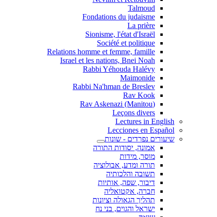
Talmoud
Fondations du judaisme
La prière
Sionisme, l'état d'Israël
Société et politique
Relations homme et femme, famille
Israel et les nations, Bnei Noah
Rabbi Yéhouda Halévy
Maimonide
Rabbi Na'hman de Breslev
Rav Kook
(Rav Askenazi (Manitou
Leçons divers
Lectures in English
Lecciones en Español
שיעורים נפרדים - שונות
אמונה, יסודות התורה
מוסר, מידות
תורה ומדע, אבולוציה
תשובה והלכותיה
דיבור, שפה, אותיות
חברה, אקטואליה
תהליך הגאולה וציונות
ישראל והגוים, בני נח