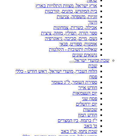
שואה
ארץ ישראל, מצוות התלויות בארץ
בית המקדש, כהנים, קורבנות
זוגיות, משפחה, צניעות
חינוך
אכילה, כשרות, צמחונות
ספר תורה, תפילין, מזוזה, ציצית
גשם, מיים, סביבה, גיאוגרפיה
אומנות, ספורט, פנאי
שאלות ותשובות - הקלטות
נושאים שונים
שבת ומועדי ישראל
שבת
הלוח העברי, מועדי ישראל, ראש חודש - כללי
פסח
ספירת העומר, ל"ג בעומר
חודש אייר
יום העצמאות
פסח שני
יום ירושלים
שבועות
חודש תמוז
י"ז בתמוז, בין המצרים
ט' באב
שבת נחמו, ט"ו באב