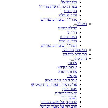
נצח ישראל
באר הגולה, דרשות מהר"ל
דרך חיים
נתיבות עולם
מהר"ל - שיעורים נפרדים
רמח"ל
מסילת ישרים
דרך ה'
דעת תבונות
דרך עץ חיים
רמח"ל - שיעורים נפרדים
רבי נחמן מברסלב
רבי חיים מוולוז'ין
הרב קוק
אורות
אורות הקודש
אורות התורה
עין איה
אדר היקר, עקבי הצאן
עולת ראיה, תפילה, בית המקדש
מוסר אביך
מאמרי הראי"ה
לנבוכי הדור
הרב קוק על פרשת שבוע
הרב קוק על מועדי ישראל