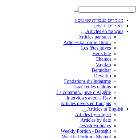
מאמרים בעברית לפי נושא
מאמרים חדשים
Articles en français
Articles par sujet
.Articles par ordre chron
Les fêtes juives
Berechite
Chemot
Vayikra
Bemidbar
Devarim
Fondations du Judaisme
Israël et les nations
La commun. juive d'Algérie
Interviews avec le Rav
Articles divers en français
Articles in English
Articles by subject
Articles by date
Jewish Holidays
Weekly Portion - Bereshit
Weekly Portion - Shemot