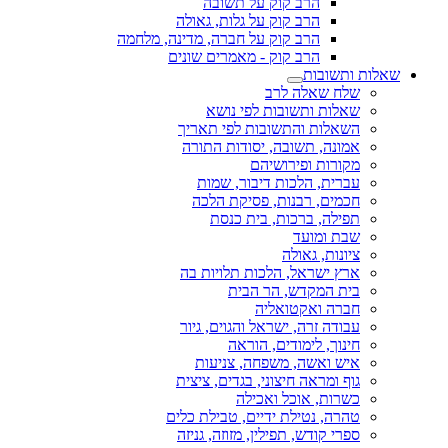
הרב קוק על תשובה
הרב קוק על גלות, גאולה
הרב קוק על חברה, מדינה, מלחמה
הרב קוק - מאמרים שונים
שאלות ותשובות
שלח שאלה לרב
שאלות ותשובות לפי נושא
השאלות והתשובות לפי תאריך
אמונה, תשובה, יסודות התורה
מקורות ופירושיהם
עברית, הלכות דיבור, שמות
חכמים, רבנות, פסיקת הלכה
תפילה, ברכות, בית כנסת
שבת ומועד
ציונות, גאולה
ארץ ישראל, הלכות תלויות בה
בית המקדש, הר הבית
חברה ואקטואליה
עבודה זרה, ישראל והגוים, גיור
חינוך, לימודים, הוראה
איש ואשה, משפחה, צניעות
גוף ומראה חיצוני, בגדים, ציצית
כשרות, אוכל ואכילה
טהרה, נטילת ידיים, טבילת כלים
ספרי קודש, תפילין, מזוזה, גניזה