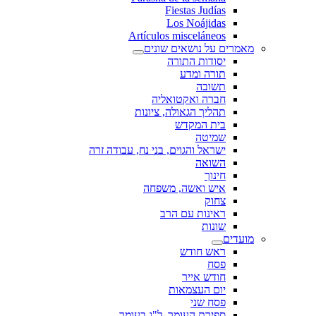
Fiestas Judías
Los Noájidas
Artículos misceláneos
מאמרים על נושאים שונים
יסודות התורה
תורה ומדע
תשובה
חברה ואקטואליה
תהליך הגאולה, ציונות
בית המקדש
שמיטה
ישראל והגוים, בני נח, עבודה זרה
השואה
חינוך
איש ואשה, משפחה
צחוק
ראינות עם הרב
שונות
מועדים
ראש חודש
פסח
חודש אייר
יום העצמאות
פסח שני
ספירת העומר, ל"ג בעומר