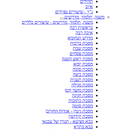
תהילים
איוב
נ"ך - שיעורים נפרדים
משנה, תלמוד, מדרשים
משנה, תלמוד, מדרשים - שיעורים כלליים
בראשית רבה
איכה רבה
מדרש תנחומא
מסכת ברכות
מסכת שבת
מסכת פסחים
מסכת ראש השנה
מסכת יומא
מסכת סוכה
מסכת ביצה
מסכת תענית
מסכת מגילה
מסכת מועד קטן
מסכת חגיגה
מסכת כתובות
מסכת סוטה
מסכת גיטין - אגדות החורבן
מסכת קידושין
בבא מציעא - תנורו של עכנאי
בבא בתרא