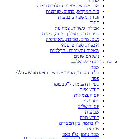
שואה
ארץ ישראל, מצוות התלויות בארץ
בית המקדש, כהנים, קורבנות
זוגיות, משפחה, צניעות
חינוך
אכילה, כשרות, צמחונות
ספר תורה, תפילין, מזוזה, ציצית
גשם, מיים, סביבה, גיאוגרפיה
אומנות, ספורט, פנאי
שאלות ותשובות - הקלטות
נושאים שונים
שבת ומועדי ישראל
שבת
הלוח העברי, מועדי ישראל, ראש חודש - כללי
פסח
ספירת העומר, ל"ג בעומר
חודש אייר
יום העצמאות
פסח שני
יום ירושלים
שבועות
חודש תמוז
י"ז בתמוז, בין המצרים
ט' באב
שבת נחמו, ט"ו באב