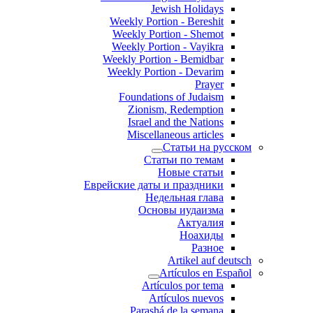
Jewish Holidays
Weekly Portion - Bereshit
Weekly Portion - Shemot
Weekly Portion - Vayikra
Weekly Portion - Bemidbar
Weekly Portion - Devarim
Prayer
Foundations of Judaism
Zionism, Redemption
Israel and the Nations
Miscellaneous articles
Статьи на русском
Статьи по темам
Новые статьи
Еврейские даты и праздники
Недельная глава
Основы иудаизма
Актуалия
Ноахиды
Разное
Artikel auf deutsch
Artículos en Español
Artículos por tema
Artículos nuevos
Parashá de la semana