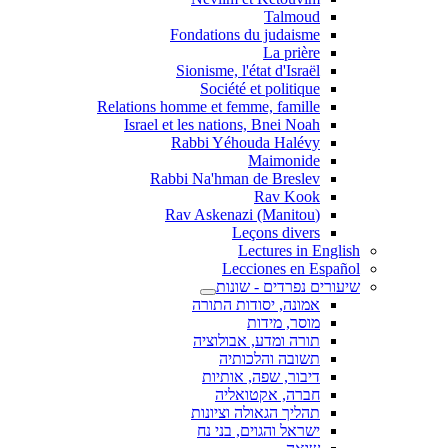
Talmoud
Fondations du judaisme
La prière
Sionisme, l'état d'Israël
Société et politique
Relations homme et femme, famille
Israel et les nations, Bnei Noah
Rabbi Yéhouda Halévy
Maimonide
Rabbi Na'hman de Breslev
Rav Kook
(Rav Askenazi (Manitou
Leçons divers
Lectures in English
Lecciones en Español
שיעורים נפרדים - שונות
אמונה, יסודות התורה
מוסר, מידות
תורה ומדע, אבולוציה
תשובה והלכותיה
דיבור, שפה, אותיות
חברה, אקטואליה
תהליך הגאולה וציונות
ישראל והגוים, בני נח