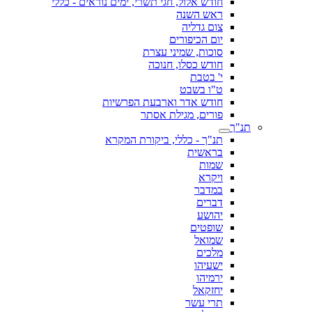
חודש אלול, חגי תשרי, ימים נוראים - כללי
ראש השנה
צום גדליה
יום הכיפורים
סוכות, שמיני עצרת
חודש כסלו, חנוכה
י' בטבת
ט"ו בשבט
חודש אדר וארבעת הפרשיות
פורים, מגילת אסתר
תנ"ך
תנ"ך - כללי, ביקורת המקרא
בראשית
שמות
ויקרא
במדבר
דברים
יהושע
שופטים
שמואל
מלכים
ישעיהו
ירמיהו
יחזקאל
תרי עשר