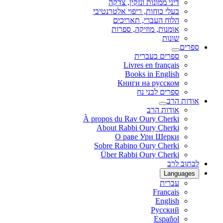
דיני ממונות ונזקין, צדקה
בעלי כוחות, ריפוי אלטרנטיבי
הלוח העברי, תאריכים
אומנות, מוזיקה, ספרות
שונות
ספרים
ספרים בעברית
Livres en français
Books in English
Книги на русском
ספרים לבני נח
אודות הרב
אודות הרב
À propos du Rav Oury Cherki
About Rabbi Oury Cherki
О раве Ури Шерки
Sobre Rabino Oury Cherki
Über Rabbi Oury Cherki
לכתוב לרב
Languages
עברית
Français
English
Русский
Español