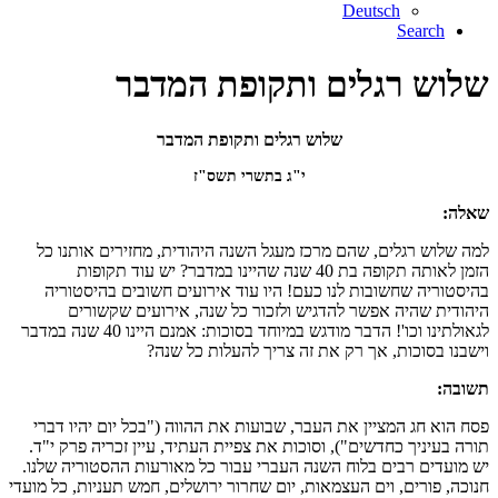
Deutsch
Search
שלוש רגלים ותקופת המדבר
שלוש רגלים ותקופת המדבר
י"ג בתשרי תשס"ז
שאלה:
למה שלוש רגלים, שהם מרכז מעגל השנה היהודית, מחזירים אותנו כל
הזמן לאותה תקופה בת 40 שנה שהיינו במדבר? יש עוד תקופות
בהיסטוריה שחשובות לנו כעם! היו עוד אירועים חשובים בהיסטוריה
היהודית שהיה אפשר להדגיש ולזכור כל שנה, אירועים שקשורים
לגאולתינו וכו'! הדבר מודגש במיוחד בסוכות: אמנם היינו 40 שנה במדבר
וישבנו בסוכות, אך רק את זה צריך להעלות כל שנה?
תשובה:
פסח הוא חג המציין את העבר, שבועות את ההווה ("בכל יום יהיו דברי
תורה בעיניך כחדשים"), וסוכות את צפיית העתיד, עיין זכריה פרק י"ד.
יש מועדים רבים בלוח השנה העברי עבור כל מאורעות ההסטוריה שלנו.
חנוכה, פורים, וים העצמאות, יום שחרור ירושלים, חמש תעניות, כל מועדי