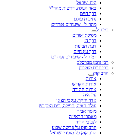
נצח ישראל
באר הגולה, דרשות מהר"ל
דרך חיים
נתיבות עולם
מהר"ל - שיעורים נפרדים
רמח"ל
מסילת ישרים
דרך ה'
דעת תבונות
דרך עץ חיים
רמח"ל - שיעורים נפרדים
רבי נחמן מברסלב
רבי חיים מוולוז'ין
הרב קוק
אורות
אורות הקודש
אורות התורה
עין איה
אדר היקר, עקבי הצאן
עולת ראיה, תפילה, בית המקדש
מוסר אביך
מאמרי הראי"ה
לנבוכי הדור
הרב קוק על פרשת שבוע
הרב קוק על מועדי ישראל