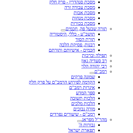
מסכת סנהדרין - פרק חלק
מסכת עבודה זרה
מסכת אבות
מסכת מנחות
מסכת בכורות
תורה שבעל פה, חכמים
תושב"ע - כללי, היסטוריה
תורת הסוד
רבנות, פסיקת הלכה
חכמים - אישיותם ותורתם
תפילה וברכות
רב סעדיה גאון
רבי יהודה הלוי
רמב"ם
שמונה פרקים
הקדמה לפירוש הרמב"ם על פרק חלק
איגרות רמב"ם
ספר המדע
הלכות תשובה
הלכות מלכים
מורה נבוכים
רמב"ם - שיעורים נפרדים
מהר"ל מפראג
גבורות ה'
תפארת ישראל