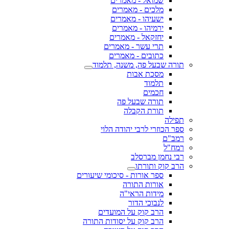
שמואל - מאמרים
מלכים - מאמרים
ישעיהו - מאמרים
ירמיהו - מאמרים
יחזקאל - מאמרים
תרי עשר - מאמרים
כתובים - מאמרים
תורה שבעל פה, משנה, תלמוד
מסכת אבות
תלמוד
חכמים
תורה שבעל פה
תורת הקבלה
תפילה
ספר הכוזרי לרבי יהודה הלוי
רמב"ם
רמח"ל
רבי נחמן מברסלב
הרב קוק ותורתו
ספר אורות - סיכומי שיעורים
אורות התורה
מידות הראי"ה
לנבוכי הדור
הרב קוק על המועדים
הרב קוק על יסודות התורה