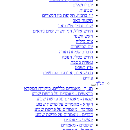
יום ירושלים
שבועות
י"ז בתמוז, תקופת בין המצרים
תשעה באב
שבת נחמו, ט"ו באב
חודש אלול, חגי תשרי, ימים נוראים
ראש השנה
צום גדליה
יום הכיפורים
סוכות, שמחת תורה
חודש כסלו, חנוכה
עשרה בטבת
ט"ו בשבט
חודש אדר, ארבעת הפרשיות
פורים
תנ"ך
תנ"ך - מאמרים כלליים, ביקורת המקרא
בראשית - מאמרים על פרשת שבוע
שמות - מאמרים על פרשת שבוע
ויקרא - מאמרים על פרשת שבוע
במדבר - מאמרים על פרשת שבוע
דברים - מאמרים על פרשת שבוע
יהושע - מאמרים
שופטים - מאמרים