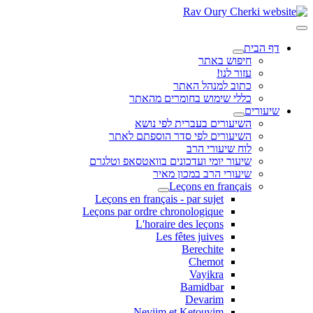
דף הבית
חיפוש באתר
עזור לנו!
כתוב למנהל האתר
כללי שימוש בחומרים מהאתר
שיעורים
השיעורים בעברית לפי נושא
השיעורים לפי סדר הוספתם לאתר
לוח שיעורי הרב
שיעור יומי ועדכונים בוואטסאפ וטלגרם
שיעורי הרב במכון מאיר
Leçons en français
Leçons en français - par sujet
Leçons par ordre chronologique
L'horaire des leçons
Les fêtes juives
Berechite
Chemot
Vayikra
Bamidbar
Devarim
Neviim et Ketouvim