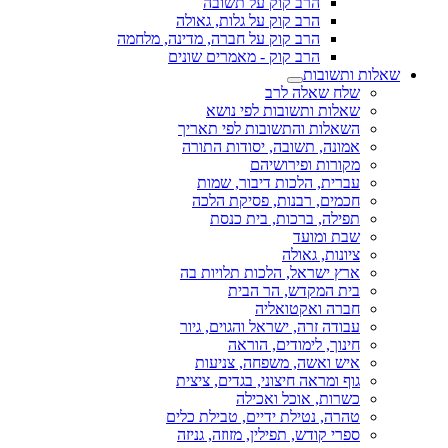
הרב קוק על תשובה
הרב קוק על גלות, גאולה
הרב קוק על חברה, מדינה, מלחמה
הרב קוק - מאמרים שונים
שאלות ותשובות
שלח שאלה לרב
שאלות ותשובות לפי נושא
השאלות והתשובות לפי תאריך
אמונה, תשובה, יסודות התורה
מקורות ופירושיהם
עברית, הלכות דיבור, שמות
חכמים, רבנות, פסיקת הלכה
תפילה, ברכות, בית כנסת
שבת ומועד
ציונות, גאולה
ארץ ישראל, הלכות תלויות בה
בית המקדש, הר הבית
חברה ואקטואליה
עבודה זרה, ישראל והגוים, גיור
חינוך, לימודים, הוראה
איש ואשה, משפחה, צניעות
גוף ומראה חיצוני, בגדים, ציצית
כשרות, אוכל ואכילה
טהרה, נטילת ידיים, טבילת כלים
ספרי קודש, תפילין, מזוזה, גניזה