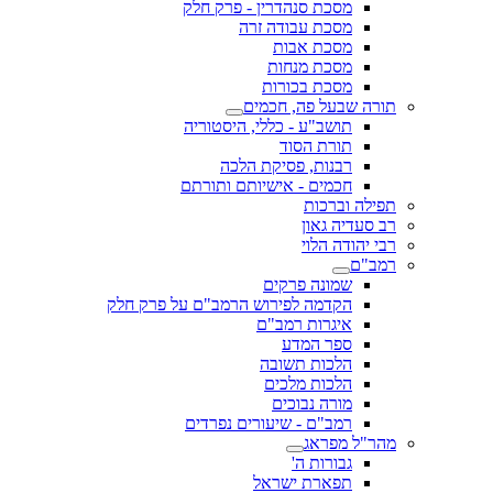
מסכת סנהדרין - פרק חלק
מסכת עבודה זרה
מסכת אבות
מסכת מנחות
מסכת בכורות
תורה שבעל פה, חכמים
תושב"ע - כללי, היסטוריה
תורת הסוד
רבנות, פסיקת הלכה
חכמים - אישיותם ותורתם
תפילה וברכות
רב סעדיה גאון
רבי יהודה הלוי
רמב"ם
שמונה פרקים
הקדמה לפירוש הרמב"ם על פרק חלק
איגרות רמב"ם
ספר המדע
הלכות תשובה
הלכות מלכים
מורה נבוכים
רמב"ם - שיעורים נפרדים
מהר"ל מפראג
גבורות ה'
תפארת ישראל