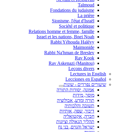
Talmoud
Fondations du judaisme
La prière
Sionisme, l'état d'Israël
Société et politique
Relations homme et femme, famille
Israel et les nations, Bnei Noah
Rabbi Yéhouda Halévy
Maimonide
Rabbi Na'hman de Breslev
Rav Kook
(Rav Askenazi (Manitou
Leçons divers
Lectures in English
Lecciones en Español
שיעורים נפרדים - שונות
אמונה, יסודות התורה
מוסר, מידות
תורה ומדע, אבולוציה
תשובה והלכותיה
דיבור, שפה, אותיות
חברה, אקטואליה
תהליך הגאולה וציונות
ישראל והגוים, בני נח