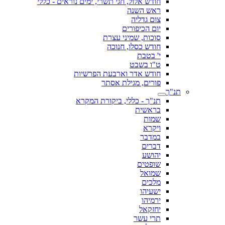
חודש אלול, חגי תשרי, ימים נוראים - כללי
ראש השנה
צום גדליה
יום הכיפורים
סוכות, שמיני עצרת
חודש כסלו, חנוכה
י' בטבת
ט"ו בשבט
חודש אדר וארבעת הפרשיות
פורים, מגילת אסתר
תנ"ך
תנ"ך - כללי, ביקורת המקרא
בראשית
שמות
ויקרא
במדבר
דברים
יהושע
שופטים
שמואל
מלכים
ישעיהו
ירמיהו
יחזקאל
תרי עשר