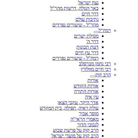
נצח ישראל
באר הגולה, דרשות מהר"ל
דרך חיים
נתיבות עולם
מהר"ל - שיעורים נפרדים
רמח"ל
מסילת ישרים
דרך ה'
דעת תבונות
דרך עץ חיים
רמח"ל - שיעורים נפרדים
רבי נחמן מברסלב
רבי חיים מוולוז'ין
הרב קוק
אורות
אורות הקודש
אורות התורה
עין איה
אדר היקר, עקבי הצאן
עולת ראיה, תפילה, בית המקדש
מוסר אביך
מאמרי הראי"ה
לנבוכי הדור
הרב קוק על פרשת שבוע
הרב קוק על מועדי ישראל