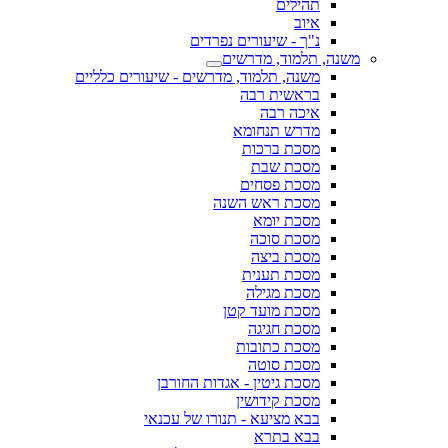
תהילים
איוב
נ"ך - שיעורים נפרדים
משנה, תלמוד, מדרשים
משנה, תלמוד, מדרשים - שיעורים כלליים
בראשית רבה
איכה רבה
מדרש תנחומא
מסכת ברכות
מסכת שבת
מסכת פסחים
מסכת ראש השנה
מסכת יומא
מסכת סוכה
מסכת ביצה
מסכת תענית
מסכת מגילה
מסכת מועד קטן
מסכת חגיגה
מסכת כתובות
מסכת סוטה
מסכת גיטין - אגדות החורבן
מסכת קידושין
בבא מציעא - תנורו של עכנאי
בבא בתרא