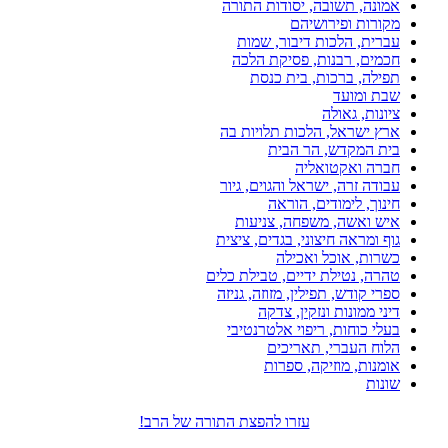
אמונה, תשובה, יסודות התורה
מקורות ופירושיהם
עברית, הלכות דיבור, שמות
חכמים, רבנות, פסיקת הלכה
תפילה, ברכות, בית כנסת
שבת ומועד
ציונות, גאולה
ארץ ישראל, הלכות תלויות בה
בית המקדש, הר הבית
חברה ואקטואליה
עבודה זרה, ישראל והגוים, גיור
חינוך, לימודים, הוראה
איש ואשה, משפחה, צניעות
גוף ומראה חיצוני, בגדים, ציצית
כשרות, אוכל ואכילה
טהרה, נטילת ידיים, טבילת כלים
ספרי קודש, תפילין, מזוזה, גניזה
דיני ממונות ונזקין, צדקה
בעלי כוחות, ריפוי אלטרנטיבי
הלוח העברי, תאריכים
אומנות, מוזיקה, ספרות
שונות
עזרו להפצת התורה של הרב!