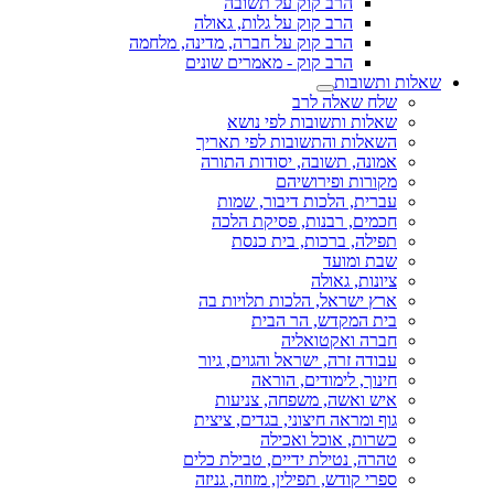
הרב קוק על תשובה
הרב קוק על גלות, גאולה
הרב קוק על חברה, מדינה, מלחמה
הרב קוק - מאמרים שונים
שאלות ותשובות
שלח שאלה לרב
שאלות ותשובות לפי נושא
השאלות והתשובות לפי תאריך
אמונה, תשובה, יסודות התורה
מקורות ופירושיהם
עברית, הלכות דיבור, שמות
חכמים, רבנות, פסיקת הלכה
תפילה, ברכות, בית כנסת
שבת ומועד
ציונות, גאולה
ארץ ישראל, הלכות תלויות בה
בית המקדש, הר הבית
חברה ואקטואליה
עבודה זרה, ישראל והגוים, גיור
חינוך, לימודים, הוראה
איש ואשה, משפחה, צניעות
גוף ומראה חיצוני, בגדים, ציצית
כשרות, אוכל ואכילה
טהרה, נטילת ידיים, טבילת כלים
ספרי קודש, תפילין, מזוזה, גניזה