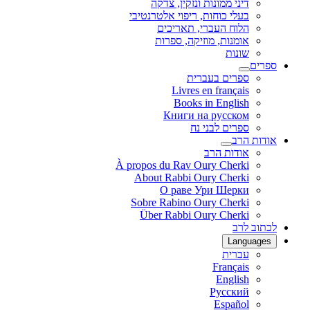
דיני ממונות ונזקין, צדקה
בעלי כוחות, ריפוי אלטרנטיבי
הלוח העברי, תאריכים
אומנות, מוזיקה, ספרות
שונות
ספרים
ספרים בעברית
Livres en français
Books in English
Книги на русском
ספרים לבני נח
אודות הרב
אודות הרב
À propos du Rav Oury Cherki
About Rabbi Oury Cherki
О раве Ури Шерки
Sobre Rabino Oury Cherki
Über Rabbi Oury Cherki
לכתוב לרב
Languages
עברית
Français
English
Русский
Español