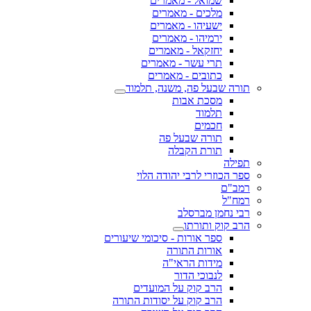
שמואל - מאמרים
מלכים - מאמרים
ישעיהו - מאמרים
ירמיהו - מאמרים
יחזקאל - מאמרים
תרי עשר - מאמרים
כתובים - מאמרים
תורה שבעל פה, משנה, תלמוד
מסכת אבות
תלמוד
חכמים
תורה שבעל פה
תורת הקבלה
תפילה
ספר הכוזרי לרבי יהודה הלוי
רמב"ם
רמח"ל
רבי נחמן מברסלב
הרב קוק ותורתו
ספר אורות - סיכומי שיעורים
אורות התורה
מידות הראי"ה
לנבוכי הדור
הרב קוק על המועדים
הרב קוק על יסודות התורה