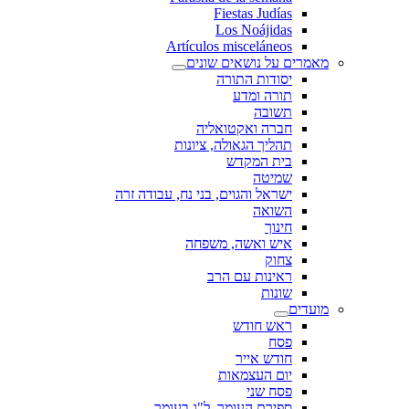
Fiestas Judías
Los Noájidas
Artículos misceláneos
מאמרים על נושאים שונים
יסודות התורה
תורה ומדע
תשובה
חברה ואקטואליה
תהליך הגאולה, ציונות
בית המקדש
שמיטה
ישראל והגוים, בני נח, עבודה זרה
השואה
חינוך
איש ואשה, משפחה
צחוק
ראינות עם הרב
שונות
מועדים
ראש חודש
פסח
חודש אייר
יום העצמאות
פסח שני
ספירת העומר, ל"ג בעומר