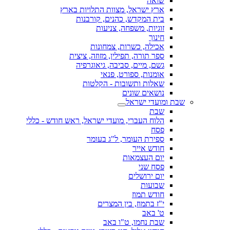
שואה
ארץ ישראל, מצוות התלויות בארץ
בית המקדש, כהנים, קורבנות
זוגיות, משפחה, צניעות
חינוך
אכילה, כשרות, צמחונות
ספר תורה, תפילין, מזוזה, ציצית
גשם, מיים, סביבה, גיאוגרפיה
אומנות, ספורט, פנאי
שאלות ותשובות - הקלטות
נושאים שונים
שבת ומועדי ישראל
שבת
הלוח העברי, מועדי ישראל, ראש חודש - כללי
פסח
ספירת העומר, ל"ג בעומר
חודש אייר
יום העצמאות
פסח שני
יום ירושלים
שבועות
חודש תמוז
י"ז בתמוז, בין המצרים
ט' באב
שבת נחמו, ט"ו באב