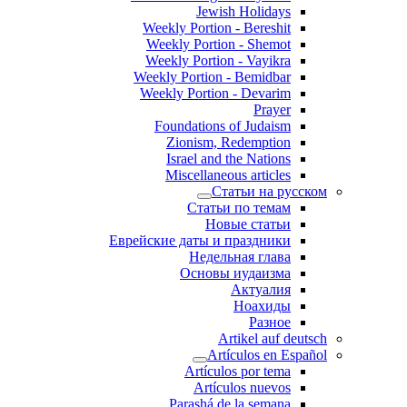
Jewish Holidays
Weekly Portion - Bereshit
Weekly Portion - Shemot
Weekly Portion - Vayikra
Weekly Portion - Bemidbar
Weekly Portion - Devarim
Prayer
Foundations of Judaism
Zionism, Redemption
Israel and the Nations
Miscellaneous articles
Статьи на русском
Статьи по темам
Новые статьи
Еврейские даты и праздники
Недельная глава
Основы иудаизма
Актуалия
Ноахиды
Разное
Artikel auf deutsch
Artículos en Español
Artículos por tema
Artículos nuevos
Parashá de la semana