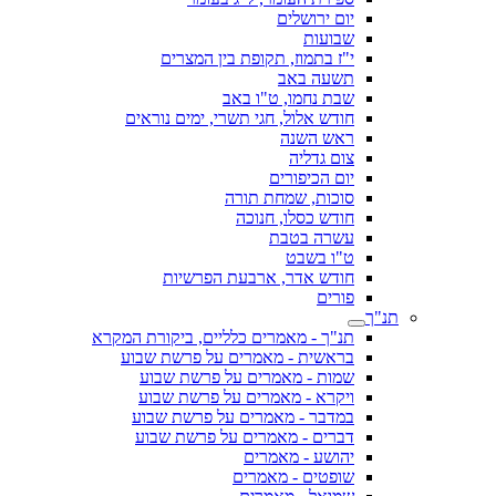
יום ירושלים
שבועות
י"ז בתמוז, תקופת בין המצרים
תשעה באב
שבת נחמו, ט"ו באב
חודש אלול, חגי תשרי, ימים נוראים
ראש השנה
צום גדליה
יום הכיפורים
סוכות, שמחת תורה
חודש כסלו, חנוכה
עשרה בטבת
ט"ו בשבט
חודש אדר, ארבעת הפרשיות
פורים
תנ"ך
תנ"ך - מאמרים כלליים, ביקורת המקרא
בראשית - מאמרים על פרשת שבוע
שמות - מאמרים על פרשת שבוע
ויקרא - מאמרים על פרשת שבוע
במדבר - מאמרים על פרשת שבוע
דברים - מאמרים על פרשת שבוע
יהושע - מאמרים
שופטים - מאמרים