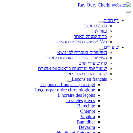
דף הבית
חיפוש באתר
עזור לנו!
כתוב למנהל האתר
כללי שימוש בחומרים מהאתר
שיעורים
השיעורים בעברית לפי נושא
השיעורים לפי סדר הוספתם לאתר
לוח שיעורי הרב
שיעור יומי ועדכונים בוואטסאפ וטלגרם
שיעורי הרב במכון מאיר
Leçons en français
Leçons en français - par sujet
Leçons par ordre chronologique
L'horaire des leçons
Les fêtes juives
Berechite
Chemot
Vayikra
Bamidbar
Devarim
Neviim et Ketouvim