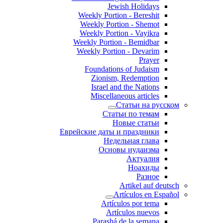
Jewish Holidays
Weekly Portion - Bereshit
Weekly Portion - Shemot
Weekly Portion - Vayikra
Weekly Portion - Bemidbar
Weekly Portion - Devarim
Prayer
Foundations of Judaism
Zionism, Redemption
Israel and the Nations
Miscellaneous articles
Статьи на русском
Статьи по темам
Новые статьи
Еврейские даты и праздники
Недельная глава
Основы иудаизма
Актуалия
Ноахиды
Разное
Artikel auf deutsch
Artículos en Español
Artículos por tema
Artículos nuevos
Parashá de la semana