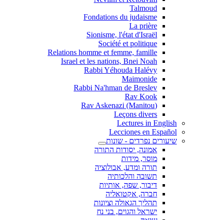
Talmoud
Fondations du judaisme
La prière
Sionisme, l'état d'Israël
Société et politique
Relations homme et femme, famille
Israel et les nations, Bnei Noah
Rabbi Yéhouda Halévy
Maimonide
Rabbi Na'hman de Breslev
Rav Kook
(Rav Askenazi (Manitou
Leçons divers
Lectures in English
Lecciones en Español
שיעורים נפרדים - שונות
אמונה, יסודות התורה
מוסר, מידות
תורה ומדע, אבולוציה
תשובה והלכותיה
דיבור, שפה, אותיות
חברה, אקטואליה
תהליך הגאולה וציונות
ישראל והגוים, בני נח