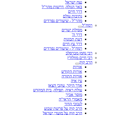
נצח ישראל
באר הגולה, דרשות מהר"ל
דרך חיים
נתיבות עולם
מהר"ל - שיעורים נפרדים
רמח"ל
מסילת ישרים
דרך ה'
דעת תבונות
דרך עץ חיים
רמח"ל - שיעורים נפרדים
רבי נחמן מברסלב
רבי חיים מוולוז'ין
הרב קוק
אורות
אורות הקודש
אורות התורה
עין איה
אדר היקר, עקבי הצאן
עולת ראיה, תפילה, בית המקדש
מוסר אביך
מאמרי הראי"ה
לנבוכי הדור
הרב קוק על פרשת שבוע
הרב קוק על מועדי ישראל