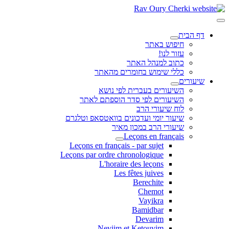
דף הבית
חיפוש באתר
עזור לנו!
כתוב למנהל האתר
כללי שימוש בחומרים מהאתר
שיעורים
השיעורים בעברית לפי נושא
השיעורים לפי סדר הוספתם לאתר
לוח שיעורי הרב
שיעור יומי ועדכונים בוואטסאפ וטלגרם
שיעורי הרב במכון מאיר
Leçons en français
Leçons en français - par sujet
Leçons par ordre chronologique
L'horaire des leçons
Les fêtes juives
Berechite
Chemot
Vayikra
Bamidbar
Devarim
Neviim et Ketouvim