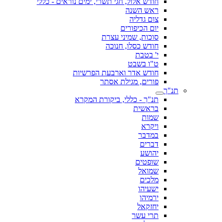
חודש אלול, חגי תשרי, ימים נוראים - כללי
ראש השנה
צום גדליה
יום הכיפורים
סוכות, שמיני עצרת
חודש כסלו, חנוכה
י' בטבת
ט"ו בשבט
חודש אדר וארבעת הפרשיות
פורים, מגילת אסתר
תנ"ך
תנ"ך - כללי, ביקורת המקרא
בראשית
שמות
ויקרא
במדבר
דברים
יהושע
שופטים
שמואל
מלכים
ישעיהו
ירמיהו
יחזקאל
תרי עשר