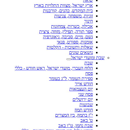
שואה
ארץ ישראל, מצוות התלויות בארץ
בית המקדש, כהנים, קורבנות
זוגיות, משפחה, צניעות
חינוך
אכילה, כשרות, צמחונות
ספר תורה, תפילין, מזוזה, ציצית
גשם, מיים, סביבה, גיאוגרפיה
אומנות, ספורט, פנאי
שאלות ותשובות - הקלטות
נושאים שונים
שבת ומועדי ישראל
שבת
הלוח העברי, מועדי ישראל, ראש חודש - כללי
פסח
ספירת העומר, ל"ג בעומר
חודש אייר
יום העצמאות
פסח שני
יום ירושלים
שבועות
חודש תמוז
י"ז בתמוז, בין המצרים
ט' באב
שבת נחמו, ט"ו באב