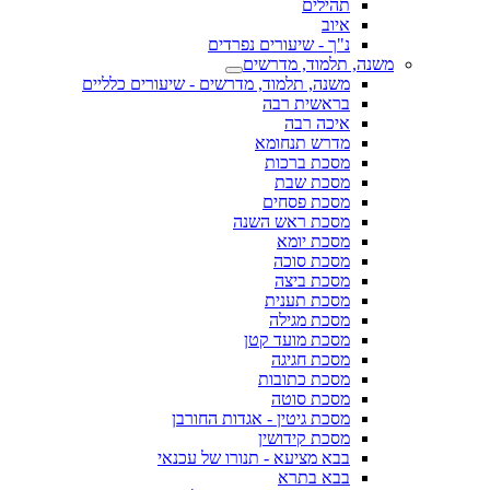
תהילים
איוב
נ"ך - שיעורים נפרדים
משנה, תלמוד, מדרשים
משנה, תלמוד, מדרשים - שיעורים כלליים
בראשית רבה
איכה רבה
מדרש תנחומא
מסכת ברכות
מסכת שבת
מסכת פסחים
מסכת ראש השנה
מסכת יומא
מסכת סוכה
מסכת ביצה
מסכת תענית
מסכת מגילה
מסכת מועד קטן
מסכת חגיגה
מסכת כתובות
מסכת סוטה
מסכת גיטין - אגדות החורבן
מסכת קידושין
בבא מציעא - תנורו של עכנאי
בבא בתרא