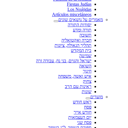
Fiestas Judías
Los Noájidas
Artículos misceláneos
מאמרים על נושאים שונים
יסודות התורה
תורה ומדע
תשובה
חברה ואקטואליה
תהליך הגאולה, ציונות
בית המקדש
שמיטה
ישראל והגוים, בני נח, עבודה זרה
השואה
חינוך
איש ואשה, משפחה
צחוק
ראינות עם הרב
שונות
מועדים
ראש חודש
פסח
חודש אייר
יום העצמאות
פסח שני
ספירת העומר, ל"ג בעומר