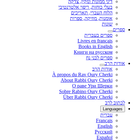
דיני ממונות ונזקין, צדקה
בעלי כוחות, ריפוי אלטרנטיבי
הלוח העברי, תאריכים
אומנות, מוזיקה, ספרות
שונות
ספרים
ספרים בעברית
Livres en français
Books in English
Книги на русском
ספרים לבני נח
אודות הרב
אודות הרב
À propos du Rav Oury Cherki
About Rabbi Oury Cherki
О раве Ури Шерки
Sobre Rabino Oury Cherki
Über Rabbi Oury Cherki
לכתוב לרב
Languages
עברית
Français
English
Русский
Español