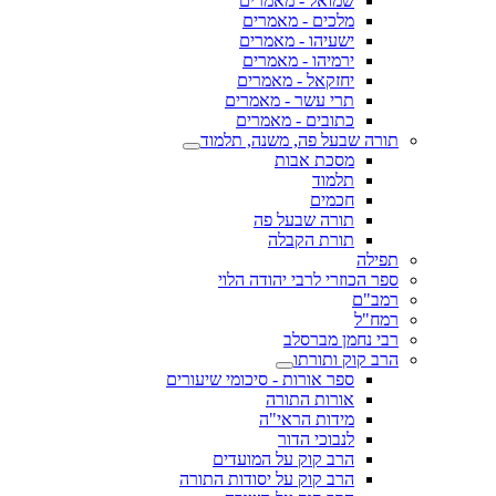
שמואל - מאמרים
מלכים - מאמרים
ישעיהו - מאמרים
ירמיהו - מאמרים
יחזקאל - מאמרים
תרי עשר - מאמרים
כתובים - מאמרים
תורה שבעל פה, משנה, תלמוד
מסכת אבות
תלמוד
חכמים
תורה שבעל פה
תורת הקבלה
תפילה
ספר הכוזרי לרבי יהודה הלוי
רמב"ם
רמח"ל
רבי נחמן מברסלב
הרב קוק ותורתו
ספר אורות - סיכומי שיעורים
אורות התורה
מידות הראי"ה
לנבוכי הדור
הרב קוק על המועדים
הרב קוק על יסודות התורה