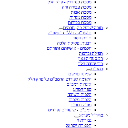
מסכת סנהדרין - פרק חלק
מסכת עבודה זרה
מסכת אבות
מסכת מנחות
מסכת בכורות
תורה שבעל פה, חכמים
תושב"ע - כללי, היסטוריה
תורת הסוד
רבנות, פסיקת הלכה
חכמים - אישיותם ותורתם
תפילה וברכות
רב סעדיה גאון
רבי יהודה הלוי
רמב"ם
שמונה פרקים
הקדמה לפירוש הרמב"ם על פרק חלק
איגרות רמב"ם
ספר המדע
הלכות תשובה
הלכות מלכים
מורה נבוכים
רמב"ם - שיעורים נפרדים
מהר"ל מפראג
גבורות ה'
תפארת ישראל