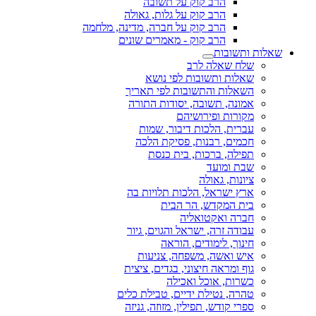
הרב קוק על תשובה
הרב קוק על גלות, גאולה
הרב קוק על חברה, מדינה, מלחמה
הרב קוק - מאמרים שונים
שאלות ותשובות
שלח שאלה לרב
שאלות ותשובות לפי נושא
השאלות והתשובות לפי תאריך
אמונה, תשובה, יסודות התורה
מקורות ופירושיהם
עברית, הלכות דיבור, שמות
חכמים, רבנות, פסיקת הלכה
תפילה, ברכות, בית כנסת
שבת ומועד
ציונות, גאולה
ארץ ישראל, הלכות תלויות בה
בית המקדש, הר הבית
חברה ואקטואליה
עבודה זרה, ישראל והגוים, גיור
חינוך, לימודים, הוראה
איש ואשה, משפחה, צניעות
גוף ומראה חיצוני, בגדים, ציצית
כשרות, אוכל ואכילה
טהרה, נטילת ידיים, טבילת כלים
ספרי קודש, תפילין, מזוזה, גניזה