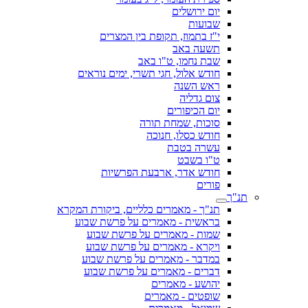
יום ירושלים
שבועות
י"ז בתמוז, תקופת בין המצרים
תשעה באב
שבת נחמו, ט"ו באב
חודש אלול, חגי תשרי, ימים נוראים
ראש השנה
צום גדליה
יום הכיפורים
סוכות, שמחת תורה
חודש כסלו, חנוכה
עשרה בטבת
ט"ו בשבט
חודש אדר, ארבעת הפרשיות
פורים
תנ"ך
תנ"ך - מאמרים כלליים, ביקורת המקרא
בראשית - מאמרים על פרשת שבוע
שמות - מאמרים על פרשת שבוע
ויקרא - מאמרים על פרשת שבוע
במדבר - מאמרים על פרשת שבוע
דברים - מאמרים על פרשת שבוע
יהושע - מאמרים
שופטים - מאמרים