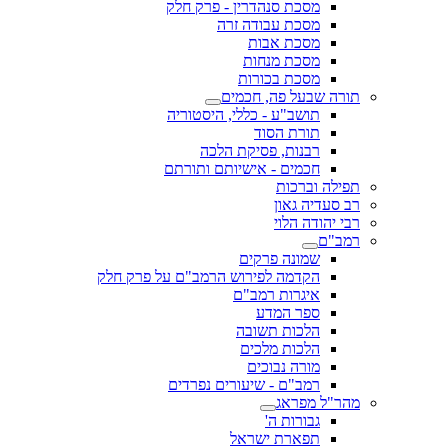
מסכת סנהדרין - פרק חלק
מסכת עבודה זרה
מסכת אבות
מסכת מנחות
מסכת בכורות
תורה שבעל פה, חכמים
תושב"ע - כללי, היסטוריה
תורת הסוד
רבנות, פסיקת הלכה
חכמים - אישיותם ותורתם
תפילה וברכות
רב סעדיה גאון
רבי יהודה הלוי
רמב"ם
שמונה פרקים
הקדמה לפירוש הרמב"ם על פרק חלק
איגרות רמב"ם
ספר המדע
הלכות תשובה
הלכות מלכים
מורה נבוכים
רמב"ם - שיעורים נפרדים
מהר"ל מפראג
גבורות ה'
תפארת ישראל