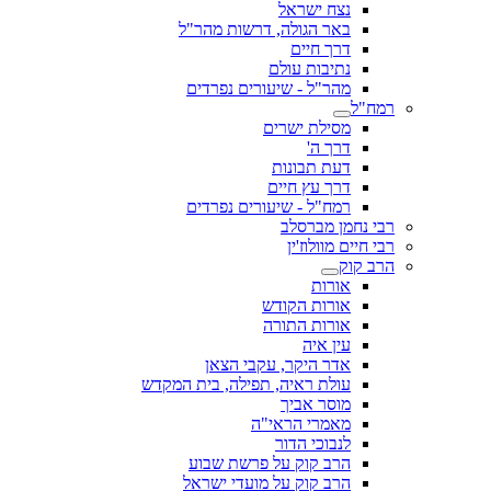
נצח ישראל
באר הגולה, דרשות מהר"ל
דרך חיים
נתיבות עולם
מהר"ל - שיעורים נפרדים
רמח"ל
מסילת ישרים
דרך ה'
דעת תבונות
דרך עץ חיים
רמח"ל - שיעורים נפרדים
רבי נחמן מברסלב
רבי חיים מוולוז'ין
הרב קוק
אורות
אורות הקודש
אורות התורה
עין איה
אדר היקר, עקבי הצאן
עולת ראיה, תפילה, בית המקדש
מוסר אביך
מאמרי הראי"ה
לנבוכי הדור
הרב קוק על פרשת שבוע
הרב קוק על מועדי ישראל