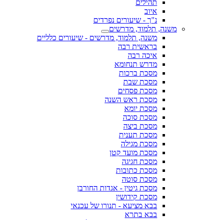
תהילים
איוב
נ"ך - שיעורים נפרדים
משנה, תלמוד, מדרשים
משנה, תלמוד, מדרשים - שיעורים כלליים
בראשית רבה
איכה רבה
מדרש תנחומא
מסכת ברכות
מסכת שבת
מסכת פסחים
מסכת ראש השנה
מסכת יומא
מסכת סוכה
מסכת ביצה
מסכת תענית
מסכת מגילה
מסכת מועד קטן
מסכת חגיגה
מסכת כתובות
מסכת סוטה
מסכת גיטין - אגדות החורבן
מסכת קידושין
בבא מציעא - תנורו של עכנאי
בבא בתרא