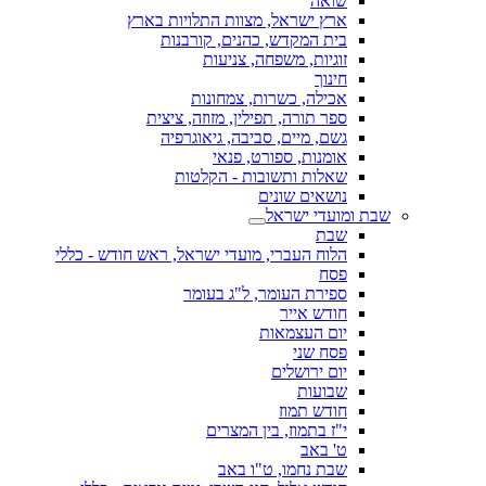
שואה
ארץ ישראל, מצוות התלויות בארץ
בית המקדש, כהנים, קורבנות
זוגיות, משפחה, צניעות
חינוך
אכילה, כשרות, צמחונות
ספר תורה, תפילין, מזוזה, ציצית
גשם, מיים, סביבה, גיאוגרפיה
אומנות, ספורט, פנאי
שאלות ותשובות - הקלטות
נושאים שונים
שבת ומועדי ישראל
שבת
הלוח העברי, מועדי ישראל, ראש חודש - כללי
פסח
ספירת העומר, ל"ג בעומר
חודש אייר
יום העצמאות
פסח שני
יום ירושלים
שבועות
חודש תמוז
י"ז בתמוז, בין המצרים
ט' באב
שבת נחמו, ט"ו באב