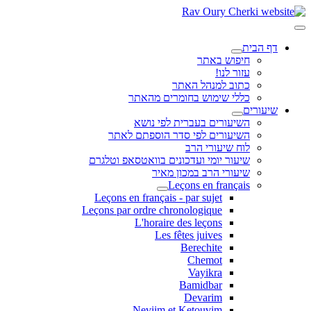
דף הבית
חיפוש באתר
עזור לנו!
כתוב למנהל האתר
כללי שימוש בחומרים מהאתר
שיעורים
השיעורים בעברית לפי נושא
השיעורים לפי סדר הוספתם לאתר
לוח שיעורי הרב
שיעור יומי ועדכונים בוואטסאפ וטלגרם
שיעורי הרב במכון מאיר
Leçons en français
Leçons en français - par sujet
Leçons par ordre chronologique
L'horaire des leçons
Les fêtes juives
Berechite
Chemot
Vayikra
Bamidbar
Devarim
Neviim et Ketouvim