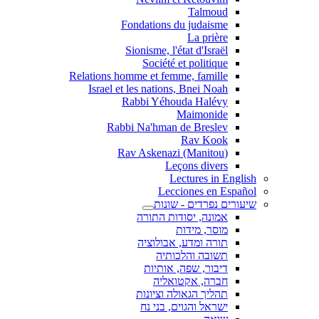
Talmoud
Fondations du judaisme
La prière
Sionisme, l'état d'Israël
Société et politique
Relations homme et femme, famille
Israel et les nations, Bnei Noah
Rabbi Yéhouda Halévy
Maimonide
Rabbi Na'hman de Breslev
Rav Kook
(Rav Askenazi (Manitou
Leçons divers
Lectures in English
Lecciones en Español
שיעורים נפרדים - שונות
אמונה, יסודות התורה
מוסר, מידות
תורה ומדע, אבולוציה
תשובה והלכותיה
דיבור, שפה, אותיות
חברה, אקטואליה
תהליך הגאולה וציונות
ישראל והגוים, בני נח