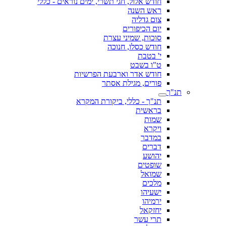
חודש אלול, חגי תשרי, ימים נוראים - כללי
ראש השנה
צום גדליה
יום הכיפורים
סוכות, שמיני עצרת
חודש כסלו, חנוכה
י' בטבת
ט"ו בשבט
חודש אדר וארבעת הפרשיות
פורים, מגילת אסתר
תנ"ך
תנ"ך - כללי, ביקורת המקרא
בראשית
שמות
ויקרא
במדבר
דברים
יהושע
שופטים
שמואל
מלכים
ישעיהו
ירמיהו
יחזקאל
תרי עשר